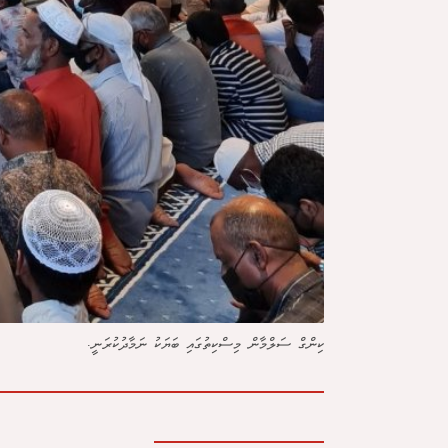
ކިންގް ސަލްމާން މިސްކިތުގައި ބަޔަކު ނަމާދުކުރަނީ.