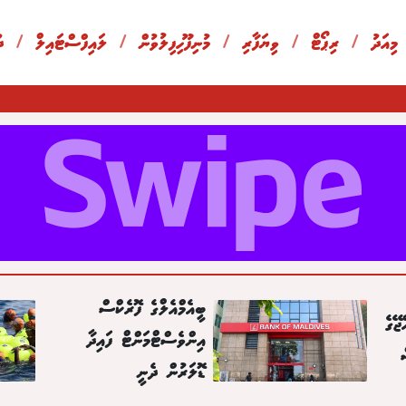
 މިއަދު
/
ރިޕޯޓް
/
ވިޔަފާރި
/
މުނިފޫހިފިލުވުން
/
ލައިފްސްޓައިލް
/
ދ
ބީއެމްއެލްގެ ފޮރެކްސް
ޖޭގެ
އިންވެސްޓްމަންޓް ފައިދާ
ޑޮލަރުން ދެނީ