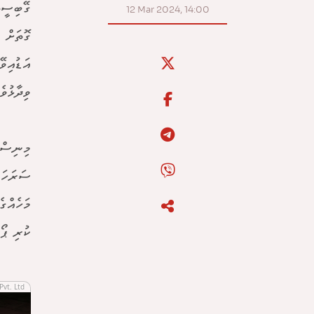
ގޭބިސީތ
12 Mar 2024, 14:00
ގޮތަށް 
އަޑުއިވ
ވިދާޅުވެ
މިނިސްޓ
ސަރަހައ
މަހެއްގ
ކުރި ޕޯ
Pvt. Ltd