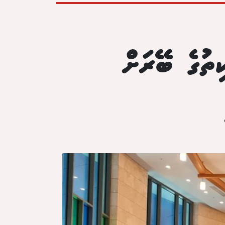
ތުގެ ބޭރަށް