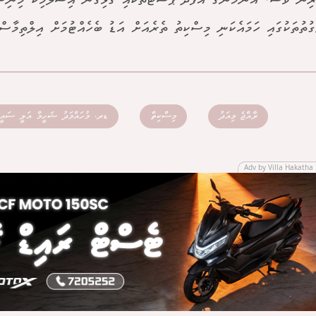
ރިން ވެސް، އާންމުންގެ އެފަދަ ޕޯސްޓުތަކާއި ގުޅިގެން އިސްލާމިކް މިނި
ގުތުތަކުގައި ހަމައެކަނި މިސްކިތު ތެރެއަށް އަޑު ބެހެއްޓުމަށް އިލްތިމާސްކ
ރާއްޖެ މިއަދު
މިސްކިތް
ޑރ. މުހައްމަދު ޝަހީމް އަލީ ސައީ
Adv by Villa Hakatha 