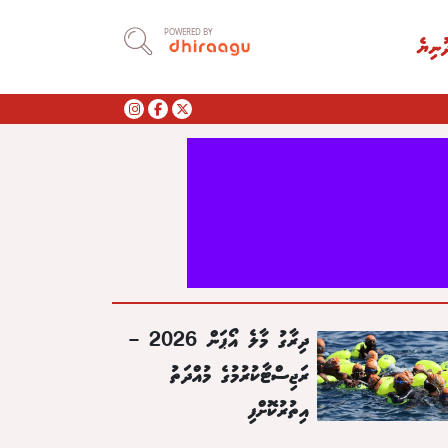
POWERED BY
ުނިޔެ
ދިރާގު މާލެ އޯޕަން 2026 –
ރަޖިސްޓާކުރުމުގެ މުއްދަތު
އިތުރުކޮށްފި