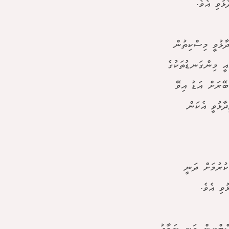
ުވި އެވެ.
ާޅުވީ މިސްކިތުން
އީ މިންގަނޑުތަކުގެ
ބޭރަށް އަޑު އިވޭ
ާޅުވީ އެކަން
ކުރުމަށް ދަނީ
ވި އެވެ.