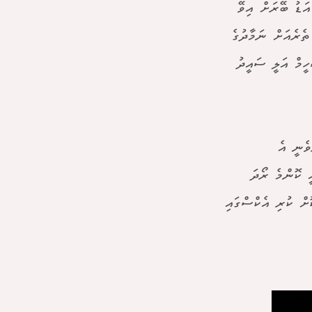
އަޑު ބޭރަށް އިވޭ
ތެރެއަށް ނަމާދުގެ
ހީމް އަލީ ސައީދު
ވެނީ އެ
ީ ކޮންމެ ރޯދަ
ޮށް ކުރި އެކްސްގައި