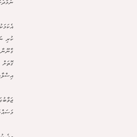
ނަމާދަށ
އެކަމަކ
ކުރި ނަ
ގާނޫނާއ
ގޮތަށް 
އިސްލާމ
ޖަވާބުގ
މަސައްކ