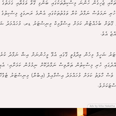
ަކާއި ޖެހިގެން ހުންނަ މިސްކިތްތަކުގައި ބަންގި ގޮވާ ވަގުތާއި ގަމަތުގެ 
ހުރި ނަމަވެސް ނަމާދު ކުރާ ވަގުތުތަކުގައި އެންމެ ރަނގަޅީ މިސްކިތުގެ 
ޭ ގޮތަށް ބެހެއްޓުން ކަމަށް އިސްލާމިކް މިނިސްޓަރު ޑރ. މުހައްމަދު ޝަ
އްޖެ އެވެ.
ަރު ޝަހީމް މިހެން ވިދާޅުވީ ގޭގައި އުޅޭ މީހުންނަށް އިޝާ ނަމާދު ކުރެ
ްދުގައި ހުރި މިސްކިތުން ތަރާވިސް ނަމާދުކޮށް ނިމުމުން ކަމަށާއި، އެއ
ެ ވެސް ހާލަތު ކަމަށް މުހައްމަދު އިސްމާއިލް (އިބްރާ) މިނިސްޓަރު ޓެގްކ
ސްޓަކަށެވެ.
Adv by Villa Hakatha 