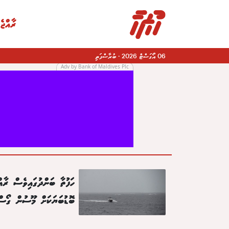
ރާއްޖެ
06 އޯގަސްޓް 2026
·
ބުރާސްފަތި
Adv by Bank of Maldives Plc
|
ހަފުތާ ބަންދުގައިވެސް ރާއް
ބޮޑުބަޔަކަށް މޫސުން ގޯސް