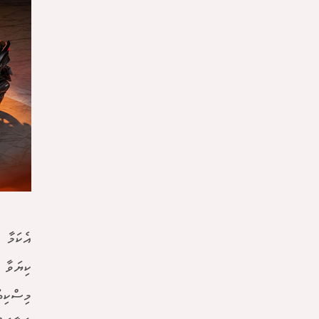
އެކަމާ 
ކިޔަވާ 
މިސްކިތ