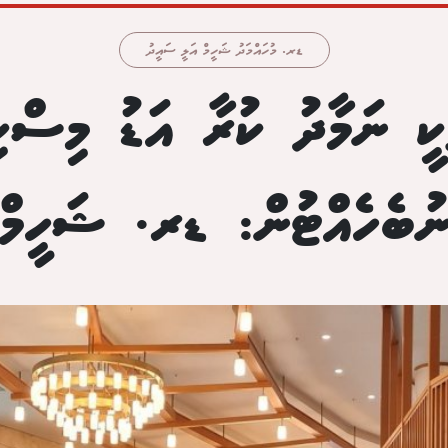
ޑރ. މުހައްމަދު ޝަހީމް އަލީ ސައީދު
ކީ ނަމާދު ކުރާ އަޑު މިސްކި
ުބެހެއްޓުން: ޑރ. ޝަހީމް