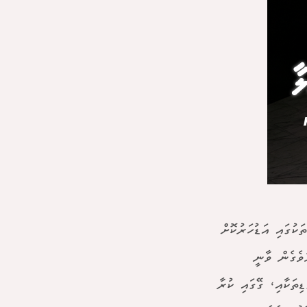
ކުގައި އަޑުހަރުކޮށް
ވެގެން ވާނީ
ިތަކާއި، ގޭގައި ކުރާ