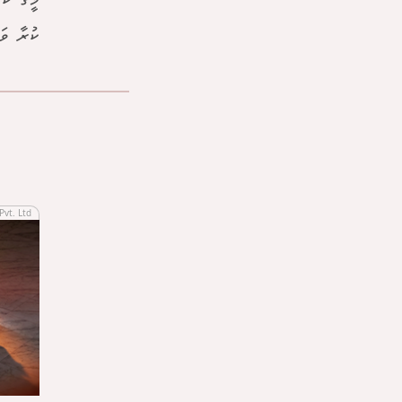
މީގެ ކު
ކުރާ ވަ
Pvt. Ltd