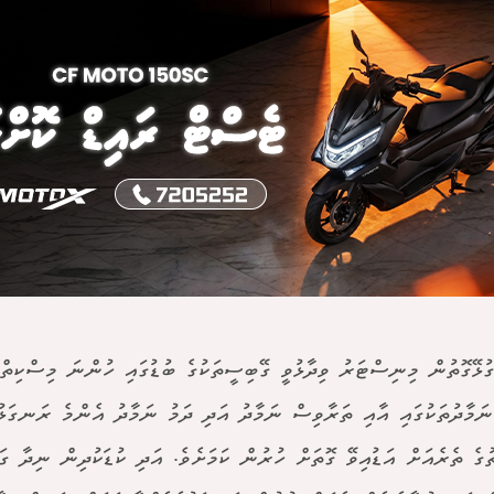
ގުޅޭގޮތުން މިނިސްޓަރު ވިދާޅުވީ ގޭބިސީތަކުގެ ބުޑުގައި ހުންނަ މިސްކިތްތަ
ނަމާދުތަކުގައި އާއި ތަރާވިސް ނަމާދު އަދި ދަމު ނަމާދު އެންމެ ރަނގަޅު
ުގެ ތެރެއަށް އަޑުއިވޭ ގޮތަށް ހުރުން ކަމަށެވެ. އަދި ކުޑަކުދިން ނިދާ ގަޑ