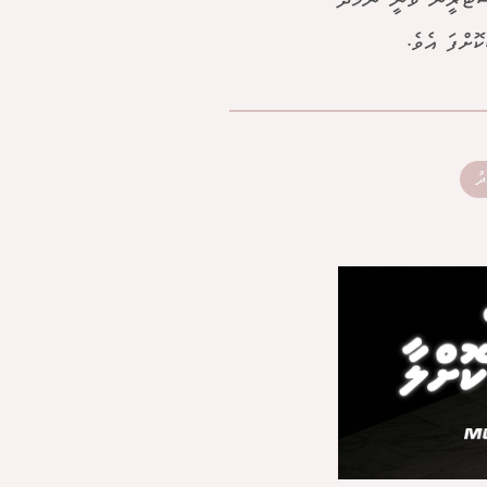
ސްޓްރީން ވަނީ ނަމާދު
ޮށްފަ އެވެ.
ދު