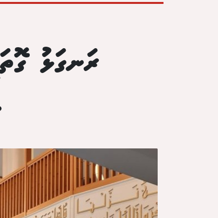
ރަނގަޅު ގޮތަ
ނ