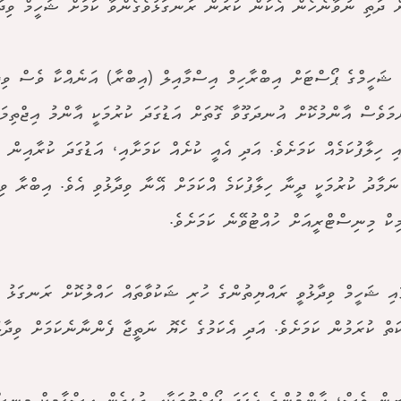
ް ދަތި ނުވާނެހެން އެކަން ކުރުން ރަނގަޅުވެގެންވާ ކަމަށް ޝަހީމް ވިދާޅ
ު ޝަހީމްގެ ޕޯސްޓަށް އިބްރާހިމް އިސްމާއިލް (އިބްރާ) އަނެއްކާ ވެސް ވިދ
މަވެސް އާންމުކޮށް އުނދަގޫވާ ގޮތަށް އަޑުގަދަ ކުރުމަކީ އާންމު އިޖްތިމަ
ި ހިލާފުކަމެއް ކަމަށެވެ. އަދި އެއީ ކުށެއް ކަމަށާއި، އަޑުގަދަ ކުރާއިން 
ނަމާދު ކުރުމަކީ ދީނާ ހިލާފުކަމެ އްކަމަށް އޭނާ ވިދާޅުވި އެވެ. އިބްރާ ވިދ
ިކް މިނިސްޓްރީއަށް ހުއްޓުވޭނެ ކަމަށެވެ.
ައި ޝަހީމް ވިދާޅުވީ ރައްޔިތުންގެ ހުރި ޝަކުވާތައް ހައްލުކޮށް ރަނގަޅު 
ަތް ކުރަމުން ކަމަށެވެ. އަދި އެކަމުގެ ހެޔޮ ނަތީޖާ ފެންނާނެކަމަށް ވިދާޅު