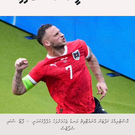
އޮސްޓްރިއާގެ ކެޕްޓަން އާނައުޓޮވިޗް ލަނޑު ޖެހުމަށްފަހު އުފާފާޅުކުރަނީ. -- ފޮޓޯ: ސްކައި
ސްޕޯޓްސް