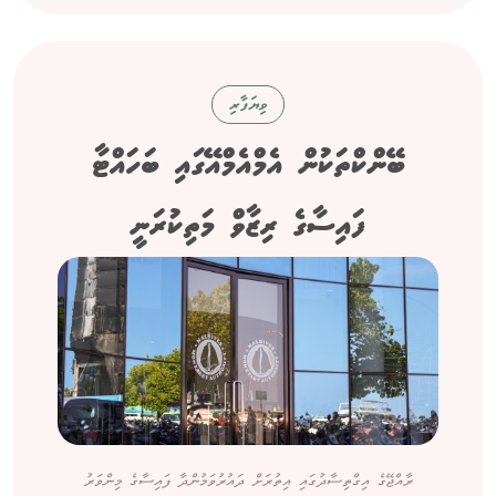
ވިޔަފާރި
ބޭންކްތަކުން އެމްއެމްއޭގައި ބަހައްޓާ
ފައިސާގެ ރިޒާވް މަތިކުރަނީ
ރާއްޖޭގެ އިގްތިސާދުގައި އިތުރަށް ދައުރުވަމުންދާ ފައިސާގެ މިންވަރު