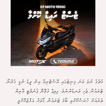
މެޗުގެ ނުވަ ވަނަ މިނިޓުގައި އޮސްޓްރިއާ އިން ލީޑު ނެގީ ގެރްނޯ
ޓްރައުނާ ޖެހި ލަނޑުންނެވެ. ފިލިޕް މުވޭނޭ ޕެނަލްޓީ އޭރިޔާ
ތެރެއަށް ހުރަސްކޮށްލި ބޯޅަ ޓްރައުނާ ގޯލަށް އަމާޒުކޮށްލީ