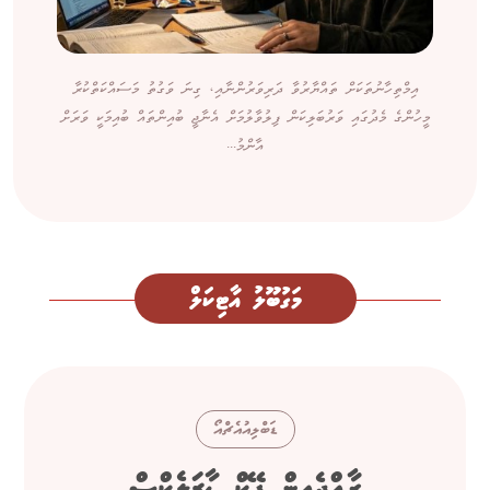
އިމްތިހާނުތަކަށް ތައްޔާރުވާ ދަރިވަރުންނާއި، ގިނަ ވަގުތު މަސައްކަތްކުރާ
މީހުންގެ މެދުގައި ވަރުބަލިކަން ފިލުވާލުމަށް އެނާޖީ ބުއިންތައް ބުއިމަކީ ވަރަށް
އާންމު...
މަގުބޫލު އާޓިކަލް
ޑަބްލިއުއެޗްއޯ
ރާއްޖެއިން ފޭކް ޑާޒަލެކްސް