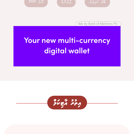
ބޭރު ކުޅިވަރު
ޕޮލެންޑް
ޔޫރޯ 2024
Adv by Bank of Maldives Plc
އިތުރު އާޓިކަލް