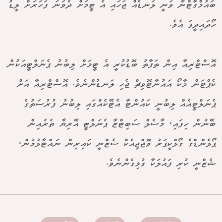
ބައުމްގާޓްނާ ވަނީ ލަނޑެއް ޖަހައި އެ ޓީމަށް ދެވަނަ ފަހަރަށް ލީޑު
ހޯދައިދީފަ އެވެ.
އޮސްޓްރިއާ އިން ތަފާތު ބޮޑުކުރީ އެ ޓީމަށް ލިބުނު ޕެނަލްޓީއަކުން
ކެޕްޓަން މާކޯ އައުނާޓޮވިޗް ޖެހި ލަނޑުންނެވެ. އޮސްޓްރިއާ އަށް
ޕެނަލްޓީއެއް ލިބުނީ ކައުންޓާ އެޓޭކެއްގައި ލިބުނު ފުރުސަތުގެ
ބޭނުން ހިފައި، މާސެލް ސަބިޓްޒާ ޕެނަލްޓީ އޭރިޔާ ތެރެއިން
ޕޯލެންޑްގެ ގޯލްކީޕަރު ވޮޖްޖިއެކް ސެޒްނީ ކައިރިން ނައްޓާލުމުން،
ޝެޒްނީ ކުރި ފައުލަކާ ގުޅިގެންނެވެ.