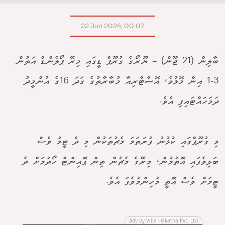
22 Jun 2024, 00:07
ބާލިން (21 ޖޫން) – ޔޫރޯގެ ގުރޫޕް ޑީގައި މިރޭ ޕޯލެންޑް އަތުން
3-1 އިން މޮޅުވެ، އޮސްޓްރިއާ މުބާރާތުގެ ގަދަ 16ގެ އުންމީދު
ދަމަހައްޓައިފި އެވެ.
މި ގުރޫޕްގައި ކުޅުނު ފުރަތަމަ މެޗުތަކުން މި ދެ ޓީމު ވެސް
ބަލިވެފައި އޮތުމުން، މިރޭގެ މެޗުން ތިން ޕޮއިންޓް ހޯދުމަށް ދެ
ޓީމަށް ވެސް އޮތީ މުހިންމުވެފަ އެވެ.
Adv by Villa Hakatha Pvt. Ltd