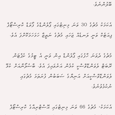
ބޮލުންނެވެ.
އެކަމަކު މެޗުގެ 30 ވަނަ މިނިޓުގައި ޕޯލެންޑްގެ ފޯވަޑް ކްރިސްޓޯފް
ޕިއަޓެކް ވަނީ ލަނޑެއް ޖަހައި މެޗުގެ ނަތީޖާ ހަމަހަމަކޮށްފަ އެވެ.
މެޗުގެ ދެވަނަ ހާފުގައި ޕޯލެންޑް އިން ވަނީ އެ ޓީމުގެ ކެޕްޓަން
ރޮބަޓް ލެވަންޑޮވްސްކީ ކުޅެން އަރުވައިފަ އެވެ. ބާސެލޯނާއަށް ކުޅޭ
ލެވަންޑޮވްސްކީއަށް އަނިޔާގެ ސަބަބުން ފުރަތަމަ މެޗުގައި
ނުކުޅެވުނެވެ.
އެކަމަކު، މެޗުގެ 66 ވަނަ މިނިޓުގައި އޮސްޓްރިއާގެ ކްރިސްޓޯފް