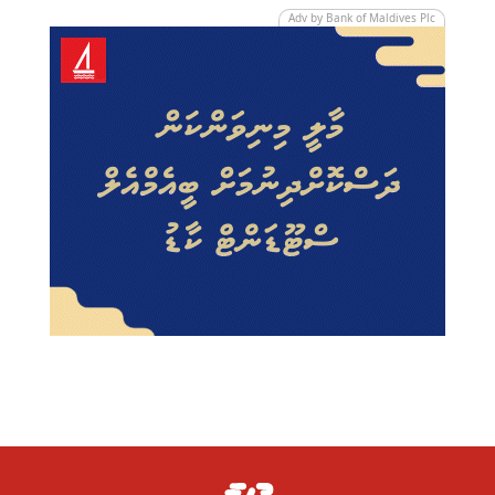
Adv by Bank of Maldives Plc