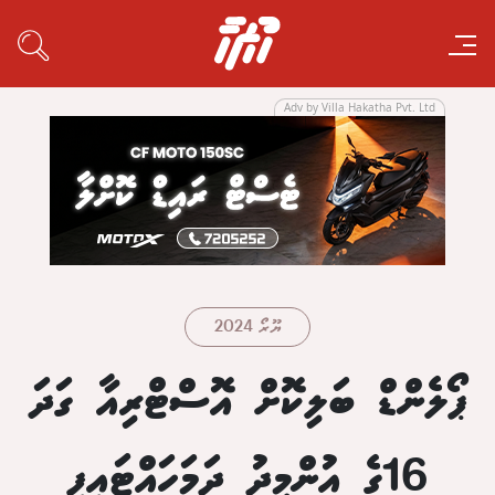
Adv by Villa Hakatha Pvt. Ltd
ޔޫރޯ 2024
ޕޯލެންޑް ބަލިކޮށް އޮސްޓްރިއާ ގަދަ
16ގެ އުންމީދު ދަމަހައްޓައިފި