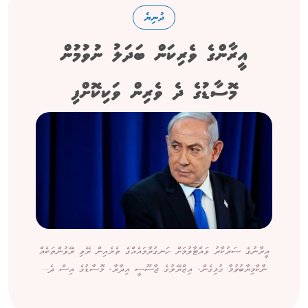
ދުނިޔެ
އީރާންގެ ވެރިކަން ބަދަލު ނުވުމުން
މޮސާޑުގެ ދެ ވެރިން ވަކިކޮށްފި
އީރާނުގެ ސަރުކާރު ވައްޓާލުމަށް ހަނގުރާމައެއްގެ ތެރެއިން ރޭވި ރޭވުންތަކެއް
ނާކާމިޔާބުވުމާ ގުޅިގެން، އިޒްރޭލުގެ ޖާސޫސީ އިދާރާ، މޮސާޑުގެ އިސް ދެ...