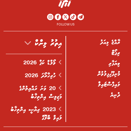
FOLLOW US
ރާއްޖެ މިއަދު
އިތުރު ލިންކް
ރިޕޯޓް
ވޯލްޑް ކަޕް 2026
ވިޔަފާރި
މުނިފޫހިފިލުވުން
ހުރިހާރޯދަ 2026
ލައިފްސްޓައިލް
20 ވަނަ ރައްޔިތުންގެ
ދުނިޔެ
މަޖިލިސް އިންތިޚާބު
2023 ރިޔާސީ އިންތިޚާބު
ލައިވް ބްލޮގް