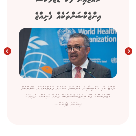
އިންޖެކްޝަންތަކެއް ފެނިއްޖެ
ރާއްޖެ އާއި މެކްސިކޯއިން ކެންސަރު ބައްޔަށް ފަރުވާކުރުމަށް ބޭނުންކުރާ
ޑާޒަލެކްސްގެ ފޭކް އިންޖެކްޝަންތަކެއް ފެނުމާ ގުޅިގެން، ދުނިޔޭގެ
ސިއްހަތު ޖަމިއްޔާ،...