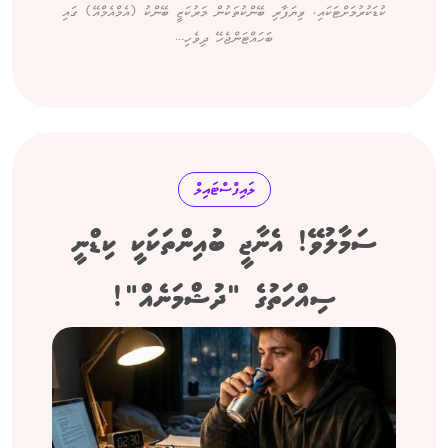
ކުޑަކުރުމަށްޓަކައި، ވިޔަފާރި ބޭންކުތަކުން މަރުކަޒީ ބޭންކު (އެމްއެމްއޭ) ގައި
ބަހައްޓަންޖެހޭ ދިވެހި...
ލައިފްސްޓައިލް
ސަމާލުވޭ! އެނާޖީ ބުއިންތަކަކީ ކިޑްނީ
ސިއްހަތުގެ "ދުޝްމަނެއް"!