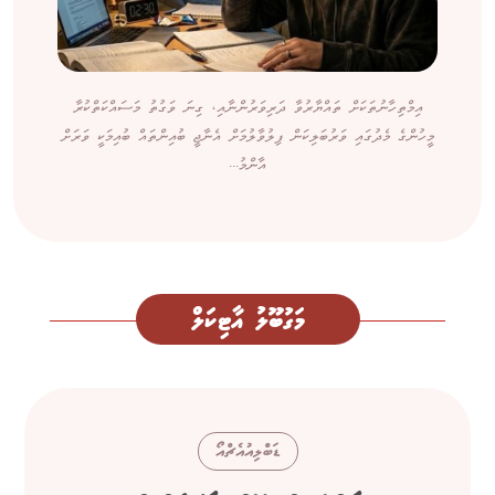
އިމްތިހާނުތަކަށް ތައްޔާރުވާ ދަރިވަރުންނާއި، ގިނަ ވަގުތު މަސައްކަތްކުރާ
މީހުންގެ މެދުގައި ވަރުބަލިކަން ފިލުވާލުމަށް އެނާޖީ ބުއިންތައް ބުއިމަކީ ވަރަށް
އާންމު...
މަގުބޫލު އާޓިކަލް
ޑަބްލިއުއެޗްއޯ