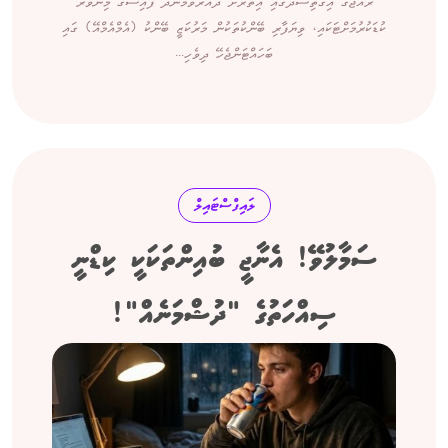
ރާއްޖޭގެ އިގްތިސާދުގައި އިތުރަށް ދައުރުވަމުންދާ ފައިސާގެ މިންވަރު
ކުޑަކުރުމަށްޓަކައި، ވިޔަފާރި ބޭންކުތަކުން މަރުކަޒީ ބޭންކު (އެމްއެމްއޭ) ގައި
ބަހައްޓަންޖެހޭ ދިވެހި...
ލައިފްސްޓައިލް
ސަމާލުވޭ! އެނާޖީ ބުއިންތަކަކީ ކިޑްނީ
ސިއްހަތުގެ "ދުޝްމަނެއް"!