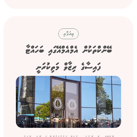
ވިޔަފާރި
ބޭންކްތަކުން އެމްއެމްއޭގައި ބަހައްޓާ
ފައިސާގެ ރިޒާވް މަތިކުރަނީ