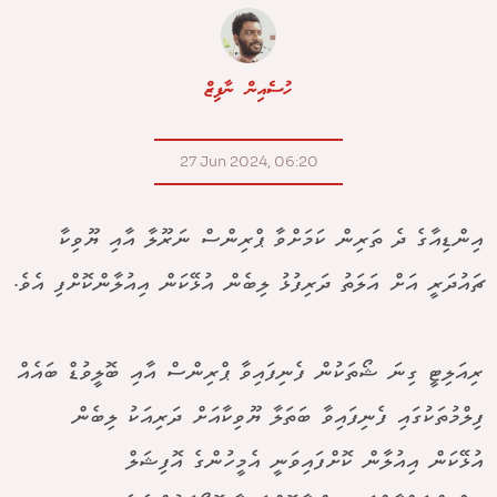
ހުސެއިން ނާފިޒް
27 Jun 2024, 06:20
އިންޑިއާގެ ދެ ތަރިން ކަމަށްވާ ޕްރިންސް ނަރޫލާ އާއި ޔޫވިކާ
ޗައުދަރީ އަށް އަލަތު ދަރިފުޅު ލިބެން އުޅޭކަން އިއުލާންކޮށްފި އެވެ.
ރިއަލިޓީ ގިނަ ޝޯތަކުން ފެނިފައިވާ ޕްރިންސް އާއި ބޮލީވުޑް ބައެއް
ފިލްމުތަކުގައި ފެނިފައިވާ ބަތަލާ ޔޫވިކާއަށް ދަރިއަކު ލިބެން
އުޅޭކަން އިއުލާން ކޮށްފައިވަނީ އެމީހުންގެ އޮފިޝަލް