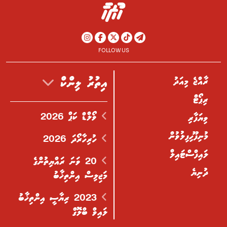
FOLLOW US
ރާއްޖެ މިއަދު
އިތުރު ލިންކް
ރިޕޯޓް
ވޯލްޑް ކަޕް 2026
ވިޔަފާރި
މުނިފޫހިފިލުވުން
ހުރިހާރޯދަ 2026
ލައިފްސްޓައިލް
20 ވަނަ ރައްޔިތުންގެ
ދުނިޔެ
މަޖިލިސް އިންތިޚާބު
2023 ރިޔާސީ އިންތިޚާބު
ލައިވް ބްލޮގް