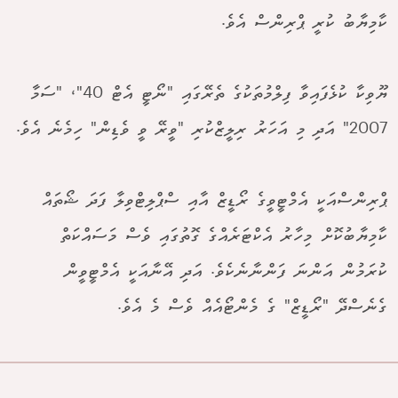
ކާމިޔާބު ކުރީ ޕްރިންސް އެވެ.
ޔޫވިކާ ކުޅެފައިވާ ފިލްމުތަކުގެ ތެރޭގައި "ނޯޓީ އެޓް 40"، "ސަމާ
2007" އަދި މި އަހަރު ރިލީޒްކުރި "ވީރޭ ވީ ވެޑިން" ހިމެނެ އެވެ.
ޕްރިންސްއަކީ އެމްޓީވީގެ ރޯޑީޒް އާއި ސްޕްލިޓްވިލާ ފަދަ ޝޯތައް
ކާމިޔާބުކޮށް މިހާރު އެކްޓަރެއްގެ ގޮތުގައި ވެސް މަސައްކަތް
ކުރަމުން އަންނަ ފަންނާނެކެވެ. އަދި އޭނާއަކީ އެމްޓީވީން
ގެނެސްދޭ "ރޯޑީޒް" ގެ މެންޓޯއެއް ވެސް މެ އެވެ.