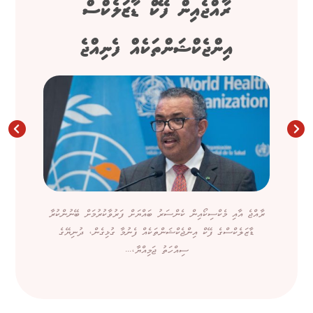
ރާއްޖެއިން ފޭކް ޑާޒަލެކްސް
އިންޖެކްޝަންތަކެއް ފެނިއްޖެ
ރާއްޖެ އާއި މެކްސިކޯއިން ކެންސަރު ބައްޔަށް ފަރުވާކުރުމަށް ބޭނުންކުރާ
ޑާޒަލެކްސްގެ ފޭކް އިންޖެކްޝަންތަކެއް ފެނުމާ ގުޅިގެން، ދުނިޔޭގެ
ސިއްހަތު ޖަމިއްޔާ،...