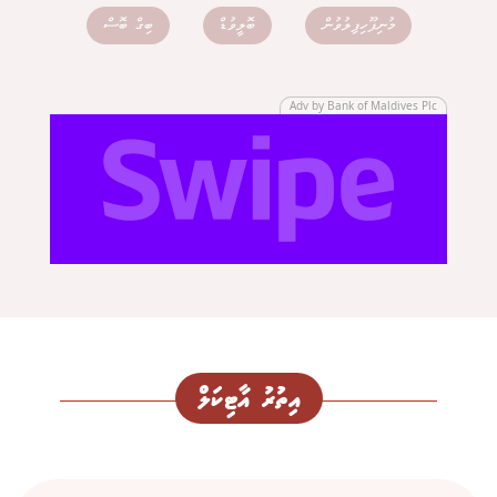
މުނިފޫހިފިލުވުން
ބޮލީވުޑް
ބިގް ބޮސް
Adv by Bank of Maldives Plc
އިތުރު އާޓިކަލް