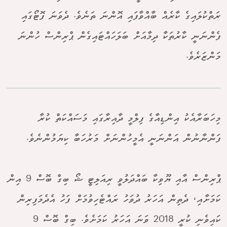
ރަތްކުލައިގެ ކާރެއް ބާއްވާފައި އޮންނަ ތަނެވެ. ދެވަނަ ފޮޓޯގައި
ފެންނަނީ ކާރުތަކާ ދިމާއަށް ބަލަހައްޓައިގެން ޕްރިންސް ހުންނަ
މަންޒަރެވެ.
މިހަބަރާއެކު އިންޑިއާގެ ފިލްމީ ދާއިރާގައި މަސައްކަތް ކުރާ
ފަންނާނުން އަންނަނީ އެމީހުންނަށް މަރުހަބާ ކިޔަމުންނެވެ.
ޕްރިންސް އާއި ޔޫވިކާ ބައްދަލުވީ ރިއަލިޓީ ޝޯ ބިގް ބޮސް 9 އިން
ކަމަށާއި، ދެތިން އަހަރު ދުވަހު ރައްޓެހިވުމަށް ފަހު އެދެމަފިރިން
ކައިވެނި ކުރީ 2018 ވަނަ އަހަރު ކަމަށެވެ. ބިގް ބޮސް 9