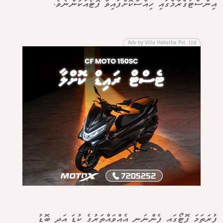
އިންސްޓަގްރާމްގައި ހިއްސާކޮށްފައިވާ ފޮޓޯއަކުންނެވެ.
Adv by Villa Hakatha Pvt. Ltd
ފުރަތަމަ ފޮޓޯގައި ފެންނަނީ އެއްވައްތަރުގެ ކުޑަ އަދި ބޮޑު