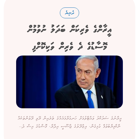
ދުނިޔެ
އީރާންގެ ވެރިކަން ބަދަލު ނުވުމުން
މޮސާޑުގެ ދެ ވެރިން ވަކިކޮށްފި
އީރާނުގެ ސަރުކާރު ވައްޓާލުމަށް ހަނގުރާމައެއްގެ ތެރެއިން ރޭވި ރޭވުންތަކެއް
ނާކާމިޔާބުވުމާ ގުޅިގެން، އިޒްރޭލުގެ ޖާސޫސީ އިދާރާ، މޮސާޑުގެ އިސް ދެ...