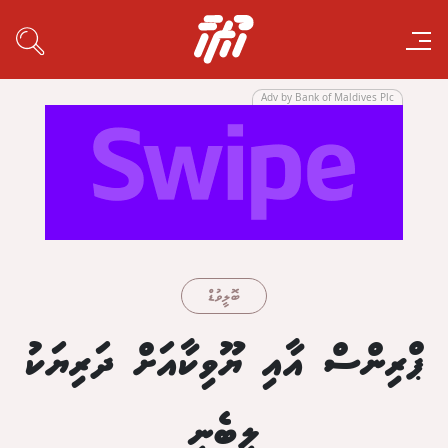
Adv by Bank of Maldives Plc
ބޮލީވުޑް
ޕްރިންސް އާއި ޔޫވިކާއަށް ދަރިޔަކު
ލިބެނީ