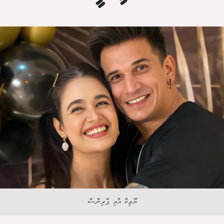
ޔޫވިކާ އާއި ޕްރިންސް