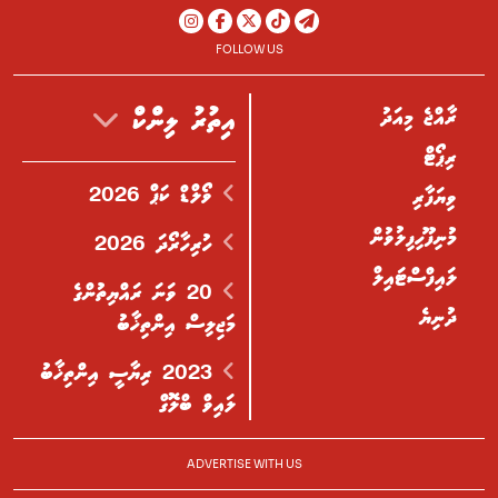
FOLLOW US
ރާއްޖެ މިއަދު
އިތުރު ލިންކް
ރިޕޯޓް
ވޯލްޑް ކަޕް 2026
ވިޔަފާރި
މުނިފޫހިފިލުވުން
ހުރިހާރޯދަ 2026
ލައިފްސްޓައިލް
20 ވަނަ ރައްޔިތުންގެ
ދުނިޔެ
މަޖިލިސް އިންތިޚާބު
2023 ރިޔާސީ އިންތިޚާބު
ލައިވް ބްލޮގް
ADVERTISE WITH US