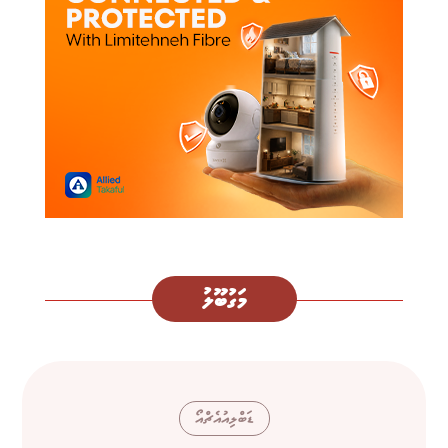
މަގުބޫލު
ޑަބްލިއުއެޗްއޯ