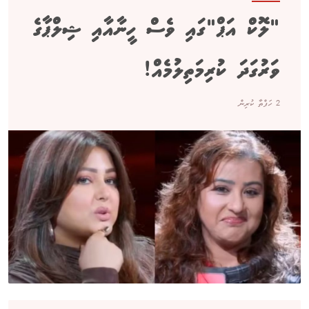
"ލޮކް އަޕް"ގައި ވެސް ހީނާއާއި ޝިލްޕާގެ
ވަރުގަދަ ކުރިމަތިލުމެއް!
2 ހަފްތާ ކުރިން