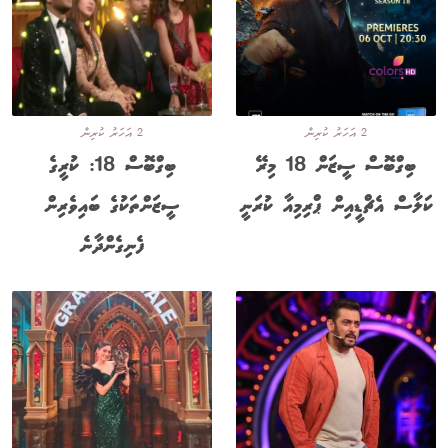
2 އަހަރު ކުރިން
2 އަހަރު ކުރިން
ބިގްބޮސް ސީޒަން 18 މިރޭ
ބިގްބޮސް 18: ކުރީގެ
ކަލާސް އެޗްޑީއިން ޕްރިމިއާ ކުރަނީ
ސީޒަންތަކުގެ ބައިވެރިން
ފެނިގެންދާނެ