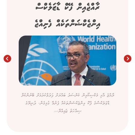
ރާއްޖެއިން ފޭކް ޑާޒަލެކްސް
އިންޖެކްޝަންތަކެއް ފެނިއްޖެ
ރާއްޖެ އާއި މެކްސިކޯއިން ކެންސަރު ބައްޔަށް ފަރުވާކުރުމަށް ބޭނުންކުރާ
ޑާޒަލެކްސްގެ ފޭކް އިންޖެކްޝަންތަކެއް ފެނުމާ ގުޅިގެން، ދުނިޔޭގެ
ސިއްހަތު ޖަމިއްޔާ،...