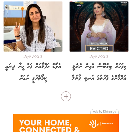
2 އަހަރު ކުރިން
2 އަހަރު ކުރިން
މިފަހަރު ބިގްބޮސް ގެއިން ނެރެލީ
އެވޯޑް ހަފްލާއަށް ފަހު ހީނާ ދިޔައީ
އަރްމާންގެ ފުރަތަމަ އަނބި ޕާޔަލް
ކީމޯތެރަޕީ ނަގަން
Adv by Dhiraagu