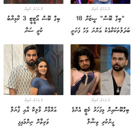
2 އަހަރު ކުރިން
2 އަހަރު ކުރިން
"ބިގް ބޮސް" ސީޒަން 18
ބިގް ބޮސް އޯޓީޓީ 3 ކާމިޔާބު
ބަދަލުތަކަކާއެކު އަންނަ މަހު ފަށަނީ
ކުރީ ސަނާ
2 އަހަރު ކުރިން
2 އަހަރު ކުރިން
ބިގްބޮސްއިން މިފަހަރު ކެޓީ އެންމެ
އަރްމާން މާލިކް އާއި ޕާޔަލް
ހީނުކުރި ވިޝާލް
ވަރިވާން ނިންމައިފި