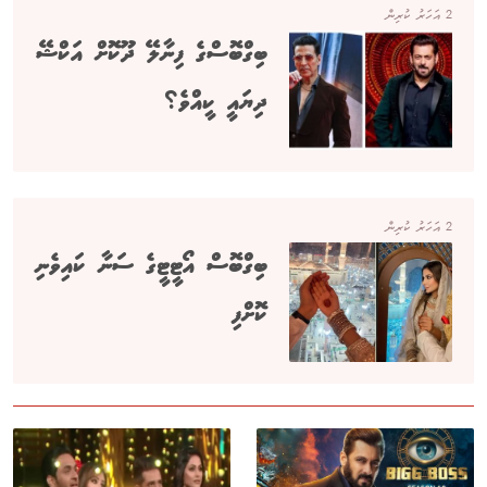
2 އަހަރު ކުރިން
ބިގްބޮސްގެ ފިނާލޭ ދޫކޮށް އަކްޝޭ
ދިޔައީ ކީއްވެ؟
2 އަހަރު ކުރިން
ބިގްބޮސް އޯޓީޓީގެ ސަނާ ކައިވެނި
ކޮށްފި