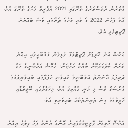
ފެތުރުނު ދުވަސްވަރުގެ ތެރޭގައި 2021 އެޕްރީލް މަހުގެ ތެރޭގަ އެވެ.
އޭގެ ފަހުން 2022 ގެ މެއި މަހުގެ ތެރޭގައި ވެސް ބައްޔަށް
ޕޮޒިޓިވްވި އެވެ.
އަކްޝޭ އަށް ކޮވިޑަށް ޕޮޒިޓްވުމާ ގުޅިގެން މުމްބާއީގައި އިއްޔެ
ވަރަށް ކުލަގަދަކޮށް ބާއްވާ މަހުޖަނު، މުކޭޝް އަމްބާނީގެ ހަގު
ދަރިފުޅު އާނަންތު އަމްބާނީގެ ކައިވެނި ހަފުލާގައި ބައިވެރިވުމުގެ
ފުރުސަތު ވެސް މި ވަނީ ގެއްލިފަ އެވެ. މިހަފްލާގައި ބޮލީވުޑާއި
ހޮލީވުޑްގެ ގިނަ ތަރިންތަކެއް ބައިވެރިވި އެވެ.
އަކްޝޭ ކޮވިޑަށް ޕޮޒިޓިވްވެފައިރު އޭނާގެ އެންމެ ފަހު ފިލްމު އިއްޔެ