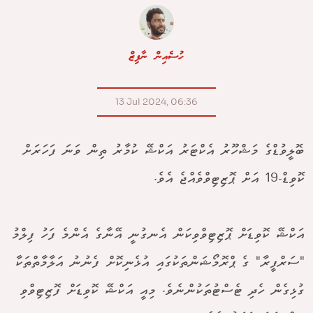
ހުސެއިން ނާފިޒް
13 Jul 2024, 06:36
ބޮލީވުޑްގެ މަޝްހޫރު އެކްޓަރު އަކްޝޭ ކުމާރު ތިން ވަނަ ފަހަރަށް
ކޮވިޑް-19 އަށް ޕޮޒިޓިވްވެއްޖެ އެވެ.
އަކްޝޭ ކޮވިޑަށް ޕޮޒިޓިވްވިކަން އެނގުނީ އޭނާގެ އެންމެ ފަހު ފިލްމު
"ސަރްފީރާ" ގެ ޕްރޮމޯޝަންތަކުގައި އުޅެނިކޮށް ފެނުނު އަލާމާތްތަކާ
ގުޅިގެން ހެދި ޓެސްޓުތަކުންނެވެ. މިއީ އަކްޝޭ ކޮވިޑަށް ފޮޒިޓިވްވި