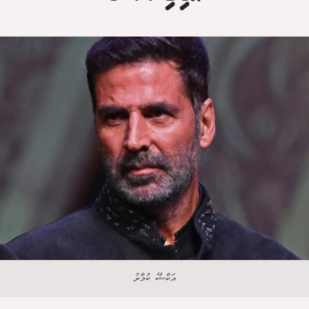
އަކްޝޭ ކުމާރު