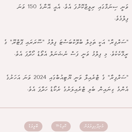
ވަނީ ސިނަމާގައި ރިލީޒްކޮށްފަ އެވެ. އެއީ އޭނާގެ 150 ވަނަ
ފިލްމެވެ.
"ސަރްފިރާ" އަކީ ތަމިލް ބްލޮކްބަސްޓަ ފިލްމު "ސޫރަރައި ޕޮޓްރޫ" ގެ
ރީމޭކެކެވެ. މި ފިލްމު ވަނީ ފަސް ނެޝަނަލް އެވޯޑު ހޯދާފަ އެވެ.
"ސަރްފިރާ" ގެ ޓްރެއިލާ ވަނީ ޔޫޓިއުބްގައި 2024 ވަނަ އަހަރުގެ
އެންމެ ގިނައިން ބެލި ޓްރެއިލަރުގެ ރެކޯޑު ހަދާފަ އެވެ.
މުނިފޫހިފިލުވުން
ކޮވިޑް-19
ބޮލީވުޑް