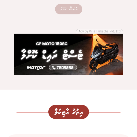
އަކްޝޭ ކުމާރު
Adv by Villa Hakatha Pvt. Ltd
އިތުރު އާޓިކަލް