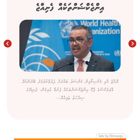
އިންޖެކްޝަންތަކެއް ފެނިއްޖެ
ރާއްޖެ އާއި މެކްސިކޯއިން ކެންސަރު ބައްޔަށް ފަރުވާކުރުމަށް ބޭނުންކުރާ
ޑާޒަލެކްސްގެ ފޭކް އިންޖެކްޝަންތަކެއް ފެނުމާ ގުޅިގެން، ދުނިޔޭގެ
ސިއްހަތު ޖަމިއްޔާ،...
Adv by Dhiraagu