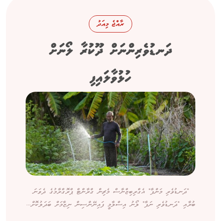
ރާއްޖެ މިއަދު
ދަނޑުވެރިންނަށް ދޫކުރާ ލޯނަށް
ހުޅުވާލައިފި
"ދަނޑުވެރި މަންފާ" އެގްރިބިޒްނާސް މެޗިން ގްރާންޓް ޕްރޮގްރާމުގެ ދެވަނަ
ބުރާއި "ދަނޑުވެރި ނަފާ" ލޯނު އިސްލާމީ ފައިނޭންސިން ނިޒާމަށް ބަދަލުކޮށް...