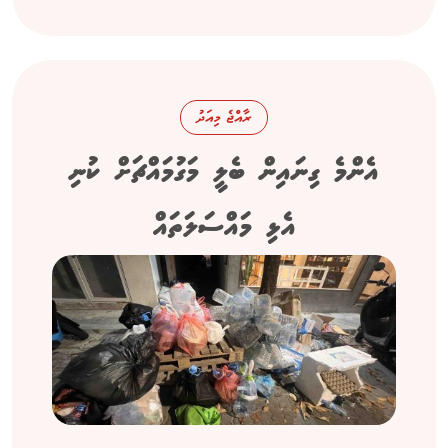
ރާއްޖެ މިއަދު
އެންމެ ގިނައިން ބެލީ މަގުމައްޗަށް ކުނި
އެޅި މައްސަލަތައް