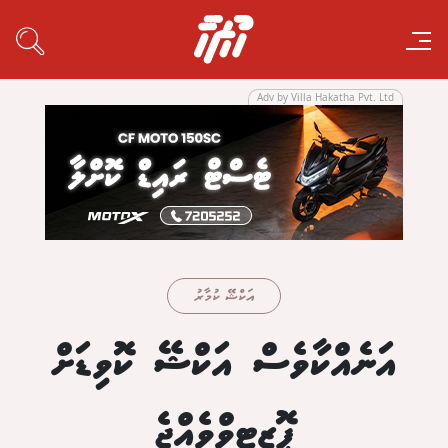
Adv by Villa Hakatha Pvt. Ltd
އަކްޝޭ ކުމާރު
އަނެއްކާވެސް އަކްޝޭ ކޮވިޑަށް
ޕޮޒިޓިވްވެއްޖެ