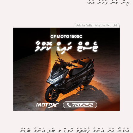
ތިން ވަނަ ފަހަރު އެވެ.
Adv by Villa Hakatha Pvt. Ltd
އަކްޝޭ އަށް އެންމެ ފުރަތަމަ ކޮވިޑް މި ބަލި އެންމެ ބޮޑަށް