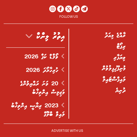
FOLLOW US
ރާއްޖެ މިއަދު
އިތުރު ލިންކް
ރިޕޯޓް
ވޯލްޑް ކަޕް 2026
ވިޔަފާރި
މުނިފޫހިފިލުވުން
ހުރިހާރޯދަ 2026
ލައިފްސްޓައިލް
20 ވަނަ ރައްޔިތުންގެ
ދުނިޔެ
މަޖިލިސް އިންތިޚާބު
2023 ރިޔާސީ އިންތިޚާބު
ލައިވް ބްލޮގް
ADVERTISE WITH US