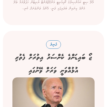
މާލޭ ސިޓީ ކައުންސިލްގެ ކޮމިއުނިޓީ އެންގޭޖްމެންޓް ޔުނިޓުން ހަފުތާއެއް ތެރޭ
އެންމެ ގިނައިން ބަލައިފައި ވަނީ، އާންމު ތަންތަނަށް ކުނި...
ދުނިޔެ
ޖޯ ބައިޑަންގެ ކެންސަރު އިތުރަށް ފެތުރި
އުޅުއްވަނީ ވަރަށް ވޭނުގައި