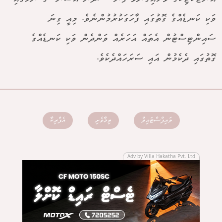
ވަކި ކަނޑެއްގެ ގޮތުގައި ފާހަގަކުރުމުންނެވެ. މިއީ ގިނަ
ސައިންޓިސްޓުން އެތައް އަހަރެއް ވަންދެން ވަކި ކަނޑެއްގެ
ގޮތުގައި ދެކެމުން އައި ސަރަހައްދެކެވެ.
ލައިފްސްޓައިލް
ތިމާވެށި
އެފްރިކާ
Adv by Villa Hakatha Pvt. Ltd