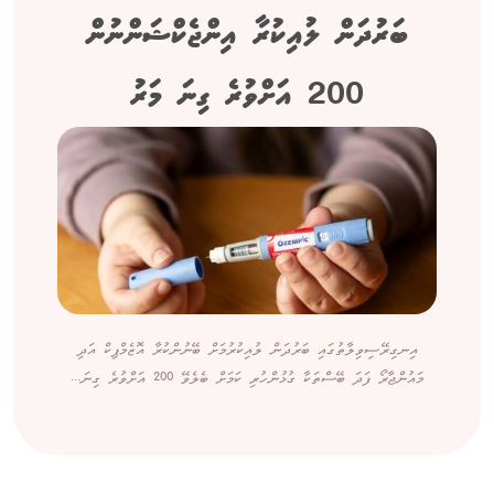
ބަރުދަން ލުއިކުރާ އިންޖެކްޝަންނުން
200 އަށްވުރެ ގިނަ މަރު
އިނގިރޭސިވިލާތުގައި ބަރުދަން ލުއިކުރުމަށް ބޭނުންކުރާ އޮޒެމްޕިކް އަދި
މައުންޖާރޯ ފަދަ ބޭސްތަކާ ގުޅުންހުރި ކަމަށް ބެލެވޭ 200 އަށްވުރެ ގިނަ...