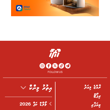
FOLLOW US
ރާއްޖެ މިއަދު
އިތުރު ލިންކް
ރިޕޯޓް
ވޯލްޑް ކަޕް 2026
ވިޔަފާރި