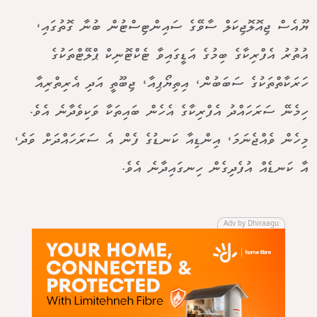
ޔޫއެސް ޖިއޮލޮޖިކަލް ސާވޭގެ ސައިންޓިސްޓުން ބުނާ ގޮތުގައި،
އުތުރު އެފްރިކާގެ ބިމުގެ އަޑީގައިވާ ޓެކްޓޮނިކް ޕްލޭޓްތަކުގެ
ހަރަކާތްތަކުގެ ސަބަބުން، އިތިޔޯޕިއާ، ޖިބޫތީ އަދި އެރިތްރިއާ
ހިމެނޭ ސަރަހައްދު އެފްރިކާގެ އެހެން ބައިތަކާ ވަކިވެދާނެ އެވެ.
މިހެން ވެއްޖެނަމަ، އިންޑިއާ ކަނޑުގެ ފެން އެ ސަރަހައްދަށް ވަދެ،
އާ ކަނޑެއް އުފެދިގެން ހިނގައިދާނެ އެވެ.
Adv by Dhiraagu