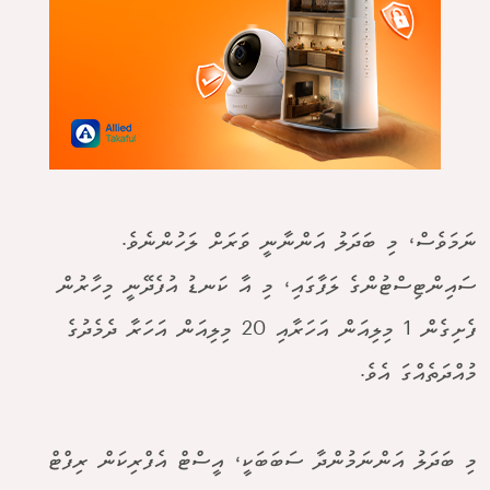
ނަމަވެސް، މި ބަދަލު އަންނާނީ ވަރަށް ލަހުންނެވެ.
ސައިންޓިސްޓުންގެ ލަފާގައި، މި އާ ކަނޑު އުފެދޭނީ މިހާރުން
ފެށިގެން 1 މިލިއަން އަހަރާއި 20 މިލިއަން އަހަރާ ދެމެދުގެ
މުއްދަތެއްގަ އެވެ.
މި ބަދަލު އަންނަމުންދާ ސަބަބަކީ، އީސްޓް އެފްރިކަން ރިފްޓް