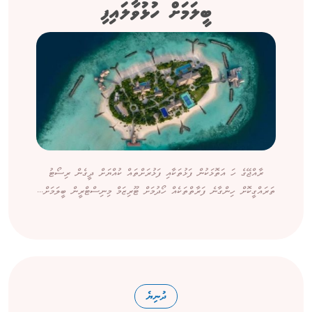
ބީލަމަށް ހުޅުވާލައިފި
ރާއްޖޭގެ ހަ އަތޮޅަކުން ފަޅުތަކާއި ފަޅުރަށްތައް ކުއްޔަށް ދީގެން ރިސޯޓު
ތަރައްގީކޮށް ހިންގާނެ ފަރާތްތަކެއް ހޯދުމަށް ޓޫރިޒަމް މިނިސްޓްރީން ބީލަމަށް...
ދުނިޔެ