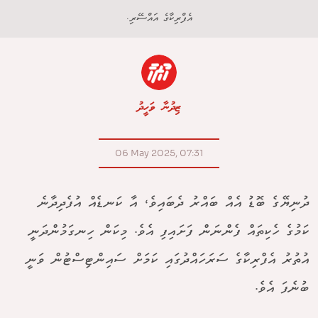
އެފްރިކާގެ އައްސޭރި.
ޒިދުނާ ވަހީދު
06 May 2025, 07:31
ދުނިޔޭގެ ބޮޑު އެއް ބައްރު ދެބައިވެ، އާ ކަނޑެއް އުފެދިދާނެ
ކަމުގެ ހެކިތައް ފެންނަން ފަށައިފި އެވެ. މިކަން ހިނގަމުންދަނީ
އުތުރު އެފްރިކާގެ ސަރަހައްދުގައި ކަމަށް ސައިންޓިސްޓުން ވަނީ
ބުނެފަ އެވެ.