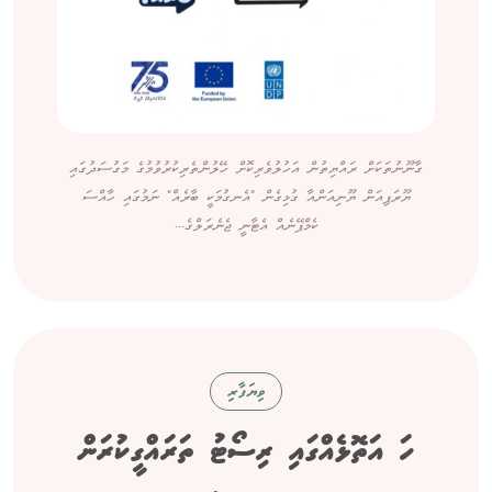
ގާނޫނުތަކަށް ރައްޔިތުން އަހުލުވެރިކޮށް ހޭލުންތެރިކުރުވުމުގެ މަގުސަދުގައި
ޔޫރަޕިއަން ޔޫނިއަންއާ ގުޅިގެން "އެނގުމަކީ ބާރެއް" ނަމުގައި ހާއްސަ
ކެމްޕޭނެއް އެޓާނީ ޖެނެރަލްގެ...
ވިޔަފާރި
ހަ އަތޮޅެއްގައި ރިސޯޓު ތަރައްގީކުރަން