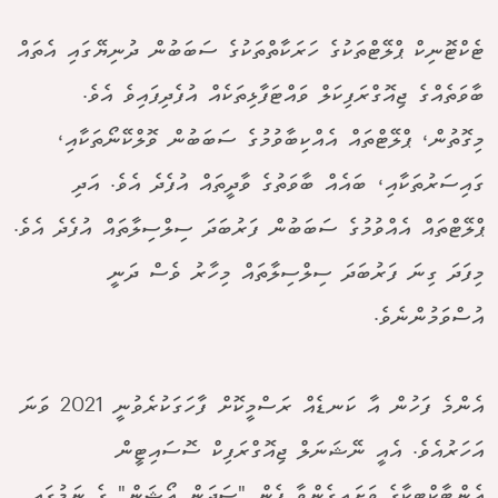
ޓެކްޓޮނިކް ޕްލޭޓްތަކުގެ ހަރަކާތްތަކުގެ ސަބަބުން ދުނިޔޭގައި އެތައް
ބާވަތެއްގެ ޖިއޮގްރަފިކަލް ވައްޓަފާޅިތަކެއް އުފެދިފައިވެ އެވެ.
މިގޮތުން، ޕްލޭޓްތައް އެއްކިބާވުމުގެ ސަބަބުން ވޮލްކޭނޯތަކާއި،
ގައިސަރުތަކާއި، ބައެއް ބާވަތުގެ ވާދީތައް އުފެދެ އެވެ. އަދި
ޕްލޭޓްތައް އެއްވުމުގެ ސަބަބުން ފަރުބަދަ ސިލްސިލާތައް އުފެދެ އެވެ.
މިފަދަ ގިނަ ފަރުބަދަ ސިލްސިލާތައް މިހާރު ވެސް ދަނީ
އުސްވަމުންނެވެ.
އެންމެ ފަހުން އާ ކަނޑެއް ރަސްމީކޮށް ފާހަގަކުރެވުނީ 2021 ވަނަ
އަހަރުއެވެ. އެއީ ނޭޝަނަލް ޖިއޮގްރަފިކް ސޮސައިޓީން
އެންޓާކްޓިކާގެ ވަށައިގެންވާ ފެން "ސަދަން އޯޝަން" ގެ ނަމުގައި