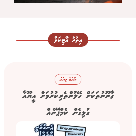
އިތުރު އާޓިކަލް
ރާއްޖެ މިއަދު
ގާނޫނުތަކަށް ހޭލުންތެރިކުރުމަށް އީޔޫއާ
ގުޅިގެން ކެމްޕޭނެއް