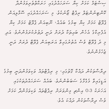
ސިސްޓަމް ކަމަށް ކިޔާ ސަރަހައްދުގައި ހަރަކާތްތެރިވަމުންދާ
ކޮންޓިނެންޓަލް ރިފްޓް ޒޯނެކެވެ. މި ސަރަހައްދުގައި ސޮމާލިއަން
ޕްލޭޓް ކަމަށް ކިޔާ ބިމުގެ ބައެއް، ނޫބިއަން ޕްލޭޓް ކަމަށް ކިޔާ
އެފްރިކާގެ އެހެން ބައިތަކާ ދުރަށް ދަނީ ދަތުރުކުރަމުންނެވެ. އަދި
މި ދެ ޕްލޭޓް ވެސް އުތުރުގައިވާ އަރަބިއަން ޕްލޭޓާ ދުރަށް ދަނީ
ޖެހެމުންނެވެ.
ދިރާސާތަކުން ދައްކާ ގޮތުގައި، މި ރިފްޓްތައް ވަކިވަމުންދަނީ ބިމުގެ
އަޑީގައިވާ މެގްމާގެ ސަބަބުންނެވެ. ބައެއް ސަރަހައްދުތަކުގައި
އަހަރަކު 0.3 އިންޗި މިންވަރަށް ރިފްޓްތައް ވަކިވަމުންދާ ކަމަށް
ވެސް ދިރާސާތަކުން ދައްކަ އެވެ.