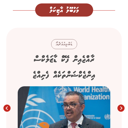
މަގުބޫލު އާޓިކަލް
ޑަބްލިއުއެޗްއޯ
ރާއްޖެއިން ފޭކް ޑާޒަލެކްސް
އިންޖެކްޝަންތަކެއް ފެނިއްޖެ