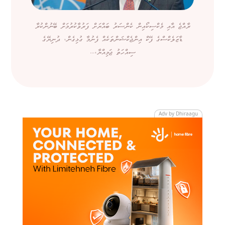
ރާއްޖެ އާއި މެކްސިކޯއިން ކެންސަރު ބައްޔަށް ފަރުވާކުރުމަށް ބޭނުންކުރާ
ޑާޒަލެކްސްގެ ފޭކް އިންޖެކްޝަންތަކެއް ފެނުމާ ގުޅިގެން، ދުނިޔޭގެ
ސިއްހަތު ޖަމިއްޔާ،...
Adv by Dhiraagu