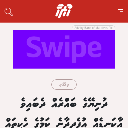
Adv by Bank of Maldives Plc
ތިމާވެށި
ދުނިޔޭގެ ބައްރެއް ދެބައިވެ
އާކަނޑެއް އުފެދިދާނެ ކަމުގެ ހެކިތައް