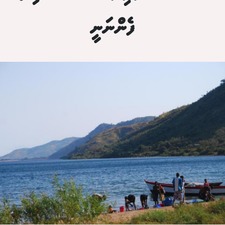
ފެންނަނީ