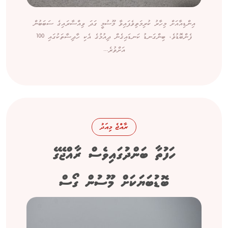
އިންޑިއާއަށް މިހާރު ކުރިމަތިވެފައިވާ މޫސުމީ ގަދަ ވިއްސާރައިގެ ސަބަބުން
ފެންބޮޑުވެ، ބިންގަނޑު ކަނޑައިގެން ދިއުމުގެ އެކި ހާދިސާތަކުގައި 100
އަށްވުރެ...
ރާއްޖެ މިއަދު
ހަފުތާ ބަންދުގައިވެސް ރާއްޖޭގެ
ބޮޑުބަޔަކަށް މޫސުން ގޯސް