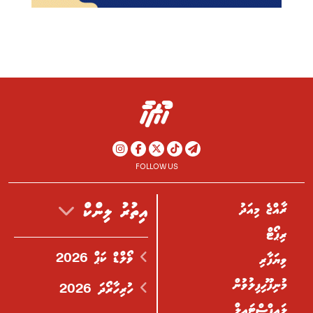
FOLLOW US
ރާއްޖެ މިއަދު
އިތުރު ލިންކް
ރިޕޯޓް
ވޯލްޑް ކަޕް 2026
ވިޔަފާރި
މުނިފޫހިފިލުވުން
ހުރިހާރޯދަ 2026
ލައިފްސްޓައިލް