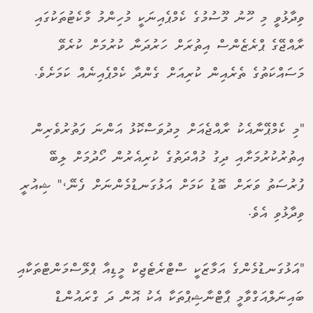
ވިދާޅުވީ މި ހޫނު މޫސުމުގެ ކެމްޕެއިނަކީ މުހިންމު މާކެޓުތަކުގައި
ރާއްޖޭގެ ޕްރެޒެންސް އިތުރަށް ހަރުދަނާ ކުރުމަށް ކުރެވޭ
މަސައްކަތުގެ ތެރެއިން ކުރިއަށް ގެންދާ ކެމްޕެއިނެއް ކަމަށެވެ.
"މި ކެމްޕޭނާއެކު ރާއްޖެއަށް މިދުވަސްކޮޅު އަންނަ ފަތުރުވެރިން
އިތުރުކުރުމަށާއި ދިގު މުއްދަތުގެ ކުރިއެރުން ހޯދުމަށް ލިބޭ
ފުރުސަތު ވަރަށް ބޮޑު ކަމަށް އަޅުގަނޑުމެންނަށް ފެނޭ،" ޝިއުރީ
ވިދާޅުވި އެވެ.
"އަޅުގަނޑުމެންގެ އަމާޒަކީ ސްޓްރެޓެޖިކް މީޑިއާ ޕްލޭސްމަންޓްތަކާއި
ބައިނަލްއަގްވާމީ ޕާޓްނާޝިޕްތަކާ އެކު އޮން ދަ ގްރައުންޑް