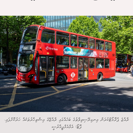
ރާއްޖެ ޕްރޮމޯޓްކުރަން އިނގިރޭސިވިލާތުގެ ބަހެއްގައި ރާއްޖޭގެ އިޝްތިހާރުތަކެއް ހަރުކޮށްފައި.
ފޮޓޯ: އެމްއެމްޕީއާރުސީ