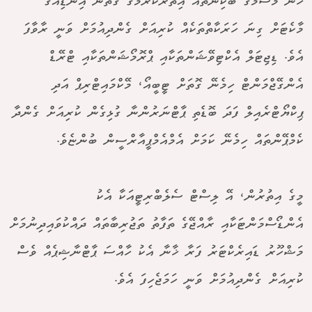
ހޫނު މޫސުމުގެ ބުކިންތައް އިތުރުކުރުމުގެ ގޮތުން އިންޑިއާގެ
މާކެޓަށް ގިނަ ހަރަކާތްތަކެއް ކުރިއަށް ގެންދިއުމަށް ވަނީ ރާވާފަ
އެވެ. ޑިޖިޓަލް އެކްޓިވޭޝަންތަކާއި ޕްރޮމޯޝަންތަކާއި ޓްރޭޑް
އެންގޭޖްމަންޓް ހިމެނޭ ގޮތަށް ޓީބީއޯ، މޭކްމައިޓްރިޕް އަދި
ޕިކްޔޯޓްރެއިލް ފަދަ ބޮޑެތި ޕާޓްނަރުންނާ ގުޅިގެން ކުރިއަށް ގެންދާ
ކެމްޕޭންތައް ހިމެނޭ ކަމަށް އެމްއެމްޕީއާރްސީން ބުންޏެވެ.
މީގެ އިތުރުން، އޭ ލިސްޓް ސެލެބްރިޓީއަކާ އެކު
އެންޑޯސްމަންޓަކާއި ރާއްޖޭގެ ތަފާތު ތަޖުރިބާތައް ދައްކުވައިދިނުމަށް
މަޝްހޫރު ޑައިރެކްޓަރު ފަރާ ޚާނާ އެކު ހާއްސަ ޕާޓްނާޝިޕެއް ވެސް
ކުރިއަށް ގެންދިއުމަށް ވަނީ ހަމަޖެހިފަ އެވެ.