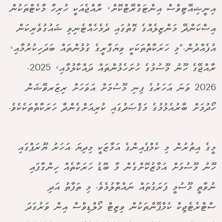
އިނީޝިއޭޓިވްސް އިންޓަގްރޭޓްކޮށް، ރާއްޖެއަކީ ހުރިހާ މާކެޓްތަކުން
އިސްކަންދޭ މަންޒިލެއްގެ ގޮތުގައި ދެމެހެއްޓެނިވި ޝައުގުވެރިކަން
އުފެއްދުން."މި ހަރަކާތްތަކަކީ ވިޔަފާރީގެ ގުޅުންތައް ބަދަހިކުރުމާއި،
ރާއްޖޭގެ ހޫނު މޫސުމުގެ ހުށަހެޅުންތައް ދައްކާލުމާއި، 2025-
2026 ވަނަ އަހަރުގެ ފިނި މޫސުމަށް އަވަހަށް ރިޒަރވޭޝަން
ހޯދުމަށް ބާރުއެޅުމުގެ މަޤްޞަދުގައި ކުރިއަށްގެންދާ ހަރަކާތްތަކެކެވެ.
މީގެ އިތުރުން މި ކެމްޕެއިންގެ އަމާޒަކީ މިދިޔަ އަހަރު ޔޫރަޕްގައި
ހޫނު މޫސުމަށް އަމާޒުކޮށްގެން މާ ބޮޑު ހަރަކާތެއް ހިންގާފައި
ނުވާތީ މޫސުމީ ފަރަގުތައް ނައްތާލުމެވެ. މި ތަފާތު އަދި
ސްޓްރެޓެޖިކް ކެމްޕޭންތަކުން ވިޒިޓް މޯލްޑިވްސް އިން ވަރުގަދަ