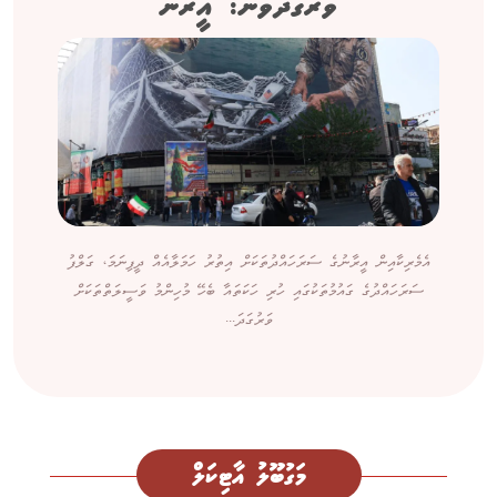
ވަރުގަދަވާނެ: އީރާން
އެމެރިކާއިން އީރާނުގެ ސަރަހައްދުތަކަށް އިތުރު ހަމަލާއެއް ދީފިނަމަ، ގަލްފު
ސަރަހައްދުގެ ގައުމުތަކުގައި ހުރި ހަކަތައާ ބެހޭ މުހިންމު ވަސީލަތްތަކަށް
ވަރުގަދަ...
މަގުބޫލު އާޓިކަލް