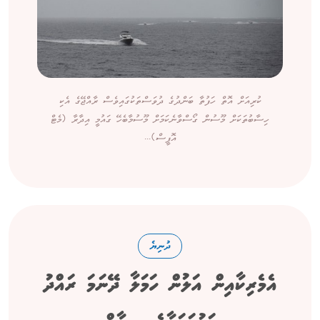
ކުރިއަށް އޮތް ހަފުތާ ބަންދުގެ ދުވަސްތަކުގައިވެސް ރާއްޖޭގެ އެކި
ހިސާބުތަކަށް މޫސުން ގޯސްވާނެކަމަށް މޫސުމާބެހޭ ގައުމީ އިދާރާ (މެޓް
އޮފީސް)...
ދުނިޔެ
އެމެރިކާއިން އަލުން ހަމަލާ ދޭނަމަ ރައްދު