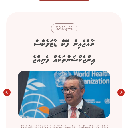
ޑަބްލިއުއެޗްއޯ
ރާއްޖެއިން ފޭކް ޑާޒަލެކްސް
އިންޖެކްޝަންތަކެއް ފެނިއްޖެ
ރާއްޖެ އާއި މެކްސިކޯއިން ކެންސަރު ބައްޔަށް ފަރުވާކުރުމަށް ބޭނުންކުރާ