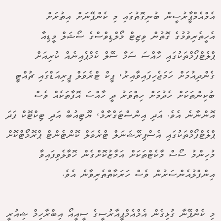
އެމްއެމްޕީާރުސީން ބުނިގޮތުގައި މި ކެންޕޭނަށް އިތުރަށް
އެހީތެރިވުމުގެ ގޮތުން ވިޒިޓް މޯލްޑިވްސްގެ ސޯޝަލް މީޑިއާ
ޕްލެޓްފޯމްތަކުގައި ހާއްސަ ސަމާ ސޭލް ކެމްޕެއިނެއް ކުރިއަށް
ގެންދިއުމަށް ހަމަޖެހިފައިވާއިރު، ޕީކް ޓްރެވަލް ޕީރިއަޑްގައި ޗުއްޓީ
ބުކިންތަކަށް ހެދުމަށް ހިތްވަރު ދީ ހާއްސަ އޮފާތަކެއް ވެސް
އޮންނާނެ އެވެ. އަދި އިންސްޓަގްރާމް، ޔޫޓިއުބް އަދި ޓިކްޓޮކް ފަދަ
ޕްލެޓްފޯމްތަކުގައި އެސްޕިރޭޝަނަލް ޓްރެވަލް ކޮންޓެންޓް ޕްރޮމޯޓްކޮށް
މުހިންމު ސޯސް މާކެޓްތަކަށް އަމާޒުކޮށްގެން ހޮވާލެވިފައިވާ
އިންފްލުއެންސަރުން ވެސް ހަރަކާތްތެރިވާނެ އެވެ.
މި ކެންޕޭނާ ގުޅިގެން އެމްއެމްޕީއާރުސީގެ ސީއީއޯ އިބްރާހިމް ޝިއުރީ