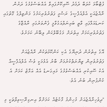
ފުޓްބޯޅަ ކުލަބާ ދެމެދު ސޮއިކޮށްފައިވާ އެއްބަސްވުމުގެ ދަށުން
ރާއްޖެއަކީ އެލްއެފްސީގެ ރަސްމީ ފަތުރުވެރިކަމުގެ މަންޒިލްގެ ގޮތުގައި
ކަނޑައަޅާފައި ވާތީ ބައިނަލްއަގުވާމީ ފެންވަރުގައި ރާއްޖޭގެ
ފަތުރުވެރިކަމަށް އިތުރަށް މަގުބޫލްކަން ލިބޭނެ ކަމަށެވެ.
އޭގެ އިތުރުން ދުނިޔޭގެ އެކި ކަންކޮޅުތަކުން ރާއްޖެއަށް
ފަތުރުވެރިން ޒިޔާރަތްކުރުމަށް ބާރު އެޅުމަކީ ވެސް އެލްއެފްސީއާ
އެކު ސޮއިކުރި އެއްބަސްވުމުގެ މައިގަނޑު އެއް އަމާޒު ކަމަށް އެ
ކުންފުނިން ބުނެ އެވެ.
"ދިވެހިރާއްޖެއަށް މުހިންމު މާކެޓެއް ކަމަށްވާ އިނގިރޭސިވިލާތަކީ މި