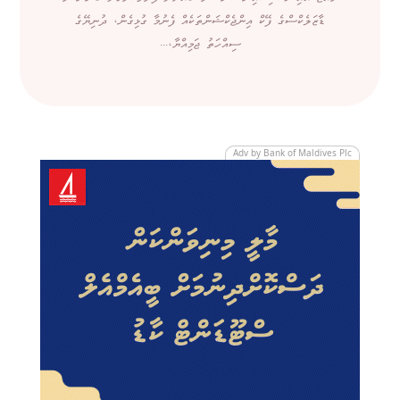
ޑާޒަލެކްސްގެ ފޭކް އިންޖެކްޝަންތަކެއް ފެނުމާ ގުޅިގެން، ދުނިޔޭގެ
ސިއްހަތު ޖަމިއްޔާ،...
Adv by Bank of Maldives Plc