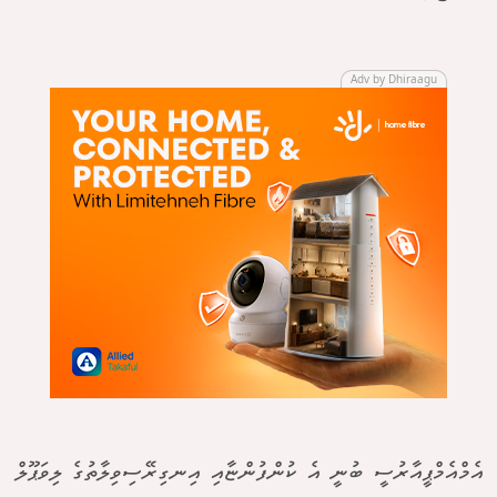
Adv by Dhiraagu
އެމްއެމްޕީއާރުސީ ބުނީ އެ ކުންފުންޏާއި އިނގިރޭސިވިލާތުގެ ލިވަޕޫލް