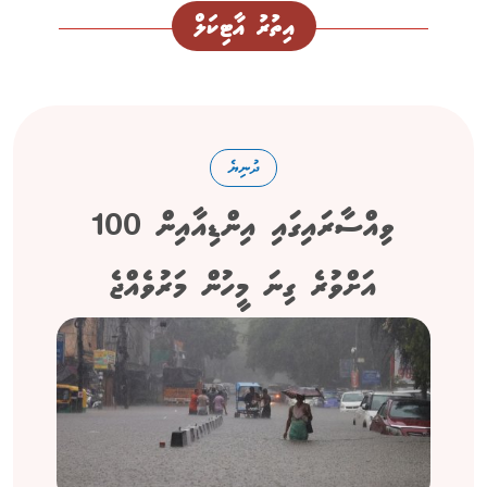
އިތުރު އާޓިކަލް
ދުނިޔެ
ވިއްސާރައިގައި އިންޑިއާއިން 100
އަށްވުރެ ގިނަ މީހުން މަރުވެއްޖެ