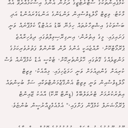
ކެމްޕެއިންތަކުގެ ސްޓްރެޓެޖީގެ ދަށުން އެންމެ އިސްކަމެއްދެވޭ އެއް
މާކެޓު. ވިޒިޓް މޯލްޑިވްސްއިން ލަންޑަންގެ އަންޑަގްރައުންޑް އަދި
ބަސްތަކުގެ އިޝްތިހާރުތައް ހިމެނޭ ބޮޑު އައުޓްޑޯ ކެމްޕޭނެއް ވަނީ
ފަށައިފައި. މީގެ އިތުރުން، އިނގިރޭސިވިލާތުގައި ދިވެހިރާއްޖެ
ޕްރޮމޯޓްކޮށް، ރާއްޖެއަކީ އެންމެ ދާން ބޭނުންވާ ފަތުރުވެރިކަމުގެ
މަންޒިލެއްގެ ގޮތުގައި ހޭލުންތެރިކޮށް، ޓެކްސީ އެޑް ކެމްޕޭނެއް ވެސް
ކުރިއަށް ގެންދިއުމަށް ވަނީ ހަމަޖެހިފައި. މިއާއެކު، ވިޒިޓް
މޯލްޑިވްސްއިން ވަނީ ވިޒިޓާ އެންގޭޖްމަންޓްތަކާއި ސަމާ ބުކިންތައް
އިތުރުކުރުމަށް ޓްރެވަލްބޭގް (ޑީނާޓާ ޔޫކޭ) އާއެކު ޖޮއިންޓް
ޕްރޮމޯޝަނަލް ކެމްޕޭން ފަށާފައި،" އެމްއެމްޕީއާރުސީން ބުންޏެވެ.