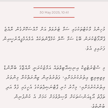
30 May 2025, 10:41
މުހިންމު މާކެޓްތަކުގައި ސަމާ ޓެރެވަލް އަށް ހާއްސަކޮށްގެން ރާއްޖެ
ޕްރޮމޯޓްކުރަން ބޮޑު ސަމާ ސޭލް ކެމްޕޭންތަކެއް އެމްއެމްޕީއާރުސީއިން
ފަށައިފި އެވެ.
މި ސްޓްރެޓެޖިކް އިނިޝިއޭޓިވްތައް އަމާޒުކުރަނީ ރާއްޖޭގެ ބްރޭންޑް
ވިޒިބިލިޓީ އިތުރުކުރުމަށާއި، ފަތުރުވެރިން ޒިޔާރަތްކުރާ މިންވަރު
އިތުރުކުރުމަށާއި، މިހާރު ހުރި ޕާޓްނަޝިޕްތަކުގެ އެހީގައި ފުޅާ އަދި
ތަފާތު އޯޑިއަންސަތަކަށް ވާސިލްވުމަށް ކަމަށް އެ ކުންފުނިން
ބުންޏެވެ.