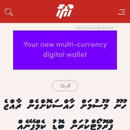
Adv by Bank of Maldives Plc
ޓޫރިޒަމް
ހޫނު މޫސުމަށް ހާއްސަކޮށްގެން ރާއްޖެ
ޕްރޮމޯޓްކުރަން ބޮޑު ކެމްޕޭނެއް