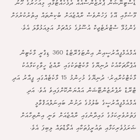
ޑެސްޓިނޭޝަން ޕްރެޒެންސްއެއް ދެމެހެއްޓުމާއި މިއަހަރުގެ ހޫނު
މޫސުމާއި އޭގެ ފަހުންވެސް ރާއްޖެއަށް ބުކިންތައް އިތުރުކުރުމަށް
ގެންގުޅޭ ސްޓްރެޓެޖިކް އުސޫލުގެ މައްޗަށް އަލިއަޅުވާލަ އެވެ.
އެމްއެމްޕީއާރުސީއިން އިންޓަގްރޭޓެޑް 360 ޑިގްރީ މާކެޓިން
އެޕްރޯޗަކާއެކު ދުނިޔޭގެ މާކެޓްތަކުގައި ރާއްޖެ ހީވާގިކަމާއެކު
މާކެޓްކުރާއިރު، ދުނިޔޭގެ މުހިންމު 15 މާކެޓެއްގައި ޕީއާރު އަދި
ޓްރޭޑް ރެޕްރެޒެންޓޭޝަން އައްޔަންކޮށްފައިވެ އެވެ. އަދި
އެމްއެމްޕީއާރުސީގެ ބެލުމުގެ ދަށުން ބައިނަލްއަޤްވާމީ
ފަތުރުވެރިކަމުގެ މައިދާނުގައި ރާއްޖެއަށް ވަނީ އިންތިހާއަށް
ޝަރަފުވެރިކަމާއި ތައުރީފުތަކާއި އެވޯޑްތައް ލިބިފަ އެވެ.