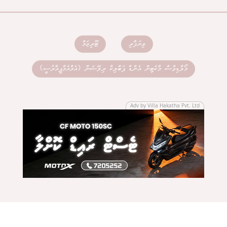
ވިޔަފާރި
ޓޫރިޒަމް
މޯލްޑިވްސް މާކެޓިން އެންޑް ޕަބްލިކް ރިލޭޝަން (އެމްއެމްޕީއާރުސީ)
Adv by Villa Hakatha Pvt. Ltd