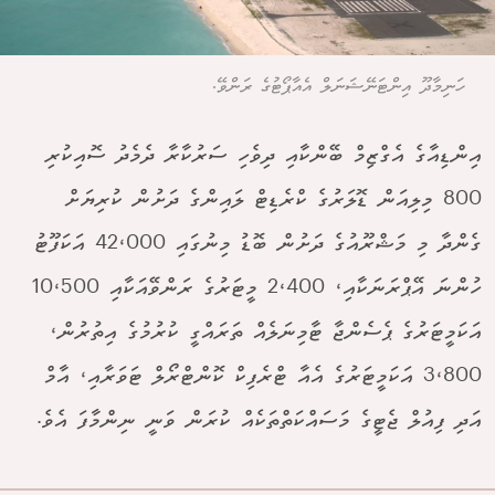
ހަނިމާދޫ އިންޓަނޭޝަނަލް އެއާޕޯޓުގެ ރަންވޭ.
އިންޑިއާގެ އެގްޒިމް ބޭންކާއި ދިވެހި ސަރުކާރާ ދެމެދު ސޮއިކުރި
800 މިލިއަން ޑޮލަރުގެ ކްރެޑިޓް ލައިންގެ ދަށުން ކުރިޔަށް
ގެންދާ މި މަޝްރޫއުގެ ދަށުން ބޮޑު މިނުގައި 42،000 އަކަފޫޓު
ހުންނަ އޭޕްރަނަކާއި، 2،400 މީޓަރުގެ ރަންވޭއަކާއި 10،500
އަކަމީޓަރުގެ ޕެސެންޖާ ޓާމިނަލެއް ތަރައްގީ ކުރުމުގެ އިތުރުން،
3،800 އަކަމީޓަރުގެ އެއާ ޓްރެފިކް ކޮންޓްރޯލް ޓަވަރާއި، އާމް
އަދި ފިއުލް ޖެޓީގެ މަސައްކަތްތަކެއް ކުރަން ވަނީ ނިންމާފަ އެވެ.