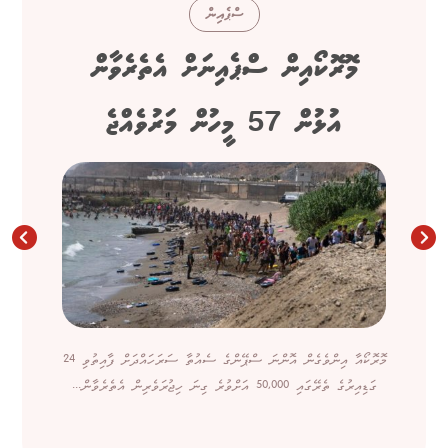
ސްޕެއިން
މޮރޮކޯއިން ސްޕެއިނަށް އެތެރެވާން
އުޅުން 57 މީހުން މަރުވެއްޖެ
މޮރޮކޯއާ އިންވެގެން އޮންނަ ސްޕޭންގެ ސެއުތާ ސަރަހައްދަށް ފާއިތުވި 24
ގަޑިއިރުގެ ތެރޭގައި 50,000 އަށްވުރެ ގިނަ ހިޖުރަވެރިން އެތެރެވާން...