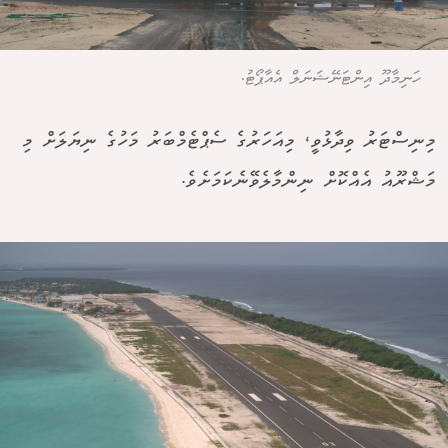
ހަނިމާދޫ އިންޓަނޭޝަނަލް އެއާޕޯޓު.
މިނިސްޓަރު ވިދާޅުވީ، މިއަހަރުގެ ސެޕްޓެމްބަރު މަހުގެ ނިޔަލަށް މި
މަޝްރޫއު އެއްކޮށް ނިންމާލެވޭނެކަމަށެވެ.