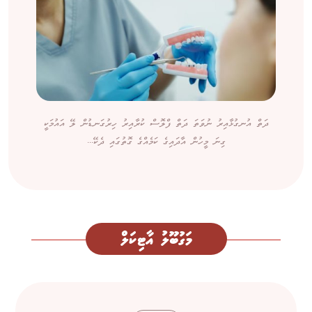
ދަތް އުނގުޅާއިރު ނުވަތަ ދަތް ފްލޮސް ކުރާއިރު ހިރުގަނޑުން ލޭ އައުމަކީ
ގިނަ މީހުން އާދައިގެ ކަމެއްގެ ގޮތުގައި ދެކޭ...
މަގުބޫލު އާޓިކަލް