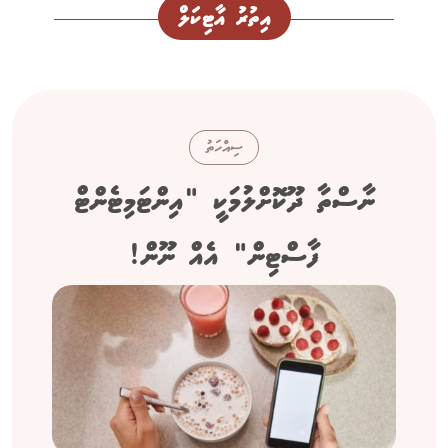
އިތުރު އާޓިކަލް
ސިއްހަތު
ނާސްތާ ދޫކޮށްލުމަކީ "އިންޓަމިޓެންޓް
ފާސްޓިން" އެއް ނޫން!