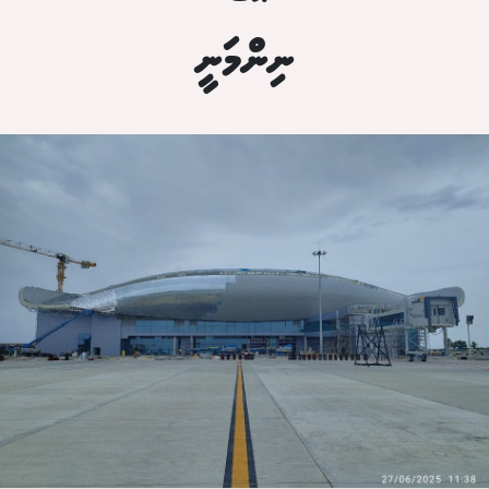
ނިންމަނީ