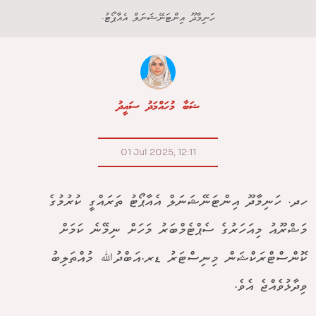
ހަނިމާދޫ އިންޓަނޭޝަނަލް އެއާޕޯޓު.
ޝަބާ މުހައްމަދު ސައީދު
01 Jul 2025, 12:11
ހދ. ހަނިމާދޫ އިންޓަނޭޝަނަލް އެއާޕޯޓު ތަރައްގީ ކުރުމުގެ
މަޝްރޫއު މިއަހަރުގެ ސެޕްޓެމްބަރު މަހަށް ނިމޭނެ ކަމަށް
ކޮންސްޓްރަކްޝަން މިނިސްޓަރު ޑރ.އަބްދުﷲ މުއްތަލިބު
ވިދާޅުވެއްޖެ އެވެ.