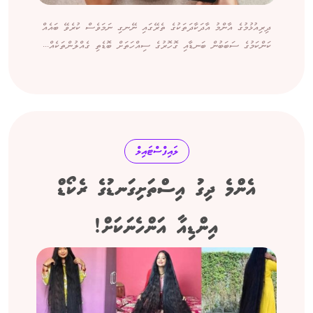
ދިރިއުޅުމުގެ އާންމު އާދަކާދަތަކުގެ ތެރޭގައި ނޭނގި ނަމަވެސް ކުރެވޭ ބައެއް
ކަންކަމުގެ ސަބަބުން ބަނޑާއި ގޮހޮރުގެ ސިއްހަތަށް ބޮޑެތި ގެއްލުންތަކެއް...
ލައިފްސްޓައިލް
އެންމެ ދިގު އިސްތަށިގަނޑުގެ ރެކޯޑް
އިންޑިއާ އަންހެނަކަށް!