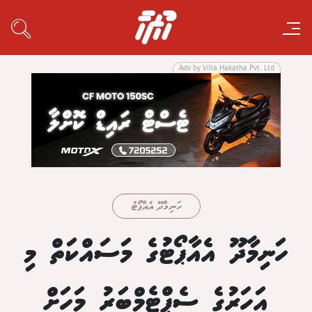
Adv by Villa Hakatha Pvt. Ltd
ހަނިމާދޫ އެއާޕޯޓު
ހަނިމާދޫ އެއާޕޯޓުގެ މަސައްކަތް މި
އަހަރުގެ ސެޕްޓެމްބަރު މަހަށް