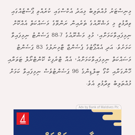
މިނިސްޓަރު މުއްތަލިބް މިއަދު އެކްސްގައި ކުރެއްވި ޕޯސްޓެއްގައި
ވިދާޅުވީ މި މަޝްރޫއުގެ ތެރެއިން ރަންވޭގެ މަސައްކަތް އެއްކޮށް
ނިމިފައިވާކަމަށާއި، މުޅި މަޝްރޫއުގެ 88.7 ޕަސެންޓު ނިމިފައިވާ
ކަމަށެވެ. އަދި އެއާޕޯޓުގެ ޕެސެންޖާ ޓާމިނަލުގެ 83 ޕަސެންޓު
މަސައްކަތް ނިމިފައިވާކަމަށާއު، އެއާ ޓްރެފިކް ކޮންޓްރޯލް ޓަވަރާއި
ހޭންގަރާއި ކާގޯ ބިލްޑިންގެ 96 ޕަސެންޓުވެސް ނިމިފައިވާ ކަމަށް
މުއްތަލިބް ވިދާޅުވި އެވެ.
Adv by Bank of Maldives Plc