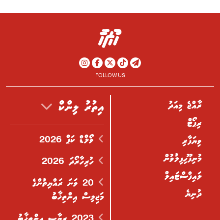
FOLLOW US
ރާއްޖެ މިއަދު
އިތުރު ލިންކް
ރިޕޯޓް
ވޯލްޑް ކަޕް 2026
ވިޔަފާރި
މުނިފޫހިފިލުވުން
ހުރިހާރޯދަ 2026
ލައިފްސްޓައިލް
20 ވަނަ ރައްޔިތުންގެ
ދުނިޔެ
މަޖިލިސް އިންތިޚާބު
2023 ރިޔާސީ އިންތިޚާބު