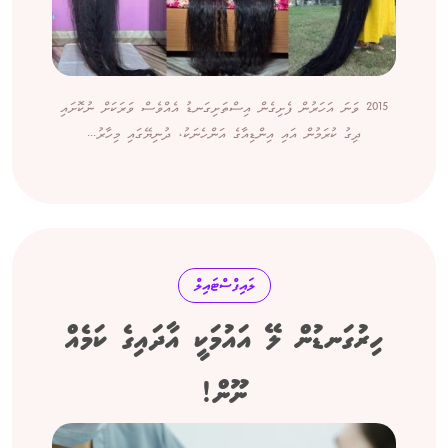
2015 ވަނަ އަހަރުން ފެށިގެން އިސްތަށިގަނޑު އެއްވެސް ވަރަކަށް ނުކޮށައި
ދިގު ކުރަމުން އައި އިންޑިއާގެ އަންހެނަކު، ދުނިޔޭގައި މިހާރު...
ލައިފްސްޓައިލް
ހިރުގަނޑުން ލޭ އައުމަކީ އާދައިގެ ކަމެއް
ނޫން!