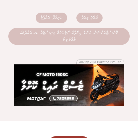
ރާއްޖެ މިއަދު
ހަނިމާދޫ އެއާޕޯޓު
ކޮންސްޓްރަކްޝަން އެންޑް އިންފްރާސްޓްރަކްޗާ މިނިސްޓަރު ޑރ.އަބުދުﷲ
މުއްތަލިބު
Adv by Villa Hakatha Pvt. Ltd