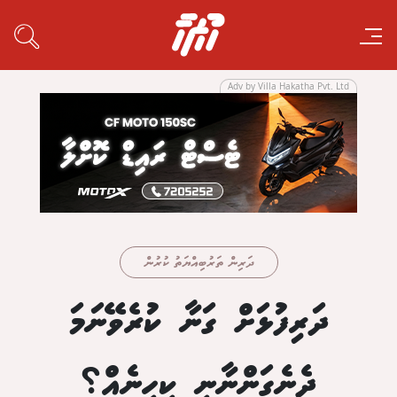
Adv by Villa Hakatha Pvt. Ltd
ދަރިން ތަރުބިއްޔަތު ކުރުން
ދަރިފުޅަށް ގަނާ ކުރެވޭނަމަ
ދެނެގަންނާނީ ކިހިނެއް؟