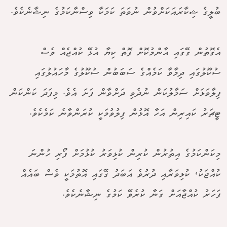
ބުލީގެ ޝިކާރައަކަށްވުން ނުވަތަ ކަމަކާ ވިސްނާކަމުގެ ނިޝާނެކެވެ.
އެގޮތުން ގޭގައި އާންމުކޮށް ފޮތް ކިޔާ އުޅޭ ކުއްޖެއް ވެސް
ސުކޫލުގައި ދިމާވާ ކަމެއްގެ ސަބަބުން ސުކޫލުގެ މާހައުލުގައި
ފިލާވަޅަށް ސަމާލުކަން ނުދެވި ދަށްވާން ފަށަ އެވެ. މިފަދަ ކަންކަން
ޓީޗަރު ކައިރިން އަހާ އޮޅުން ފިލުވުމަކީ ކުރަންވާނެ ކަމެކެވެ.
މިކަންކަމުގެ އިތުރުން ކުރިން ކުޅިވަރު ކުޅުމަށް ފޯރި ހުންނަ
ކުއްޖަކު، ކުޅިވަރާއި ދުރުވެ އަބަދު ގޭގައި އޮތުމަކީ ވެސް ބައެއް
ފަހަރު ކުއްޖާއަށް ގަނާ ކުރެވޭ ކަމުގެ ނިޝާނެކެވެ.