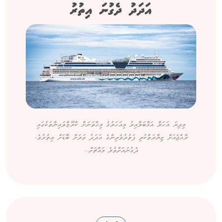
އަދަދު ދެގުނަ އިތުރު
މިދިޔަ އަހަރާ އަޅާބަލާއިރު މިއަހަރުގެ މިހާތަނަށް ކްރޫޒްލައިނާތަކުގައި
ރާއްޖެއަށް ޒިޔާރަތްކުރި ފަތުރުވެރިންގެ އަދަދު ވަރަށް ބޮޑަށް އިތުރުވެ،
ދެގުނައަށްވުރެ މައްޗަށް...