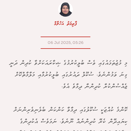
ފާތިމަތު އަހުލާމް
06 Jul 2025, 05:26
މި މުޖުތަމައުގައި ވެސް ބުލީކުރުމުގެ ޝިކާރައަކަށްވާ ކުދިން ދަނީ
ގިނަ ވަމުންނެވެ. ސުކޫލް ދައުރުގައި ބުލީކުރުމާއި މަލާމާތްކޮށް
ޖެއްސުންކުރާ ކުދިންނާ ދިމާވެ އެވެ.
ކޮންމެ ކުއްޖަކީ ސުކޫލުގައި ދިމާވާ ކަންކަން ބެލެނިވެރިންނަށް
ކިޔައިދޭން ކެރޭ ކުދިންނެއް ނޫނެވެ. ނަމަވެސް އެކުދިންގެ