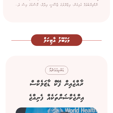
ނާކާމިޔާބުވުމާ ގުޅިގެން، އިޒްރޭލުގެ ޖާސޫސީ އިދާރާ، މޮސާޑުގެ އިސް ދެ...
މަގުބޫލު އާޓިކަލް
ޑަބްލިއުއެޗްއޯ
ރާއްޖެއިން ފޭކް ޑާޒަލެކްސް
އިންޖެކްޝަންތަކެއް ފެނިއްޖެ