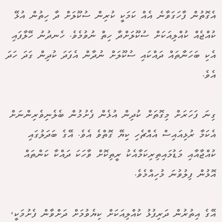
އެގޮތުން ފާހަގަވާނެ އެއް ކަމަކީ ކުރިން ސުކޫލަށް ދާ ހިތުން އުޅޭ
ކުއްޖެއް ކުއްލިއަކަށް ސުކޫލަށްދާ ހިތް ނުވުމެވެ. ހެނދުނު ހޭލާފައި
އެކި ބަހަނާތައް ދައްކައި ސުކޫލަށް ނުދާން އެފަދަ ކުދިން ގަދަ ހަދަ
އެވެ.
ގިނަ ފަހަރަށް މިގޮތަށް ކުދިން އުޅެން ފެށުމުން ބެލެނިވެރިންނަށް
އެކަމާ ރުޅިއައިސް އެއްޗެހި ކިޔޭ ގޮތްވެ އެވެ. އޭގެ ބަދަލުގައި
ކުއްޖާއާއި މަޑުމައިތިރިކަމާއެކު ރީތިކޮށް ވާހަކަ ދައްކާ ކަންތައް
އޮޅުން ފިލުވުނަ މުހިއްމެވެ.
އޭގެ އިތުރުން ދަރިފުޅު ކުއްލިއަކަށް ކިޔެވުމަށް ދަށްވާން ފެށުމަކީ،