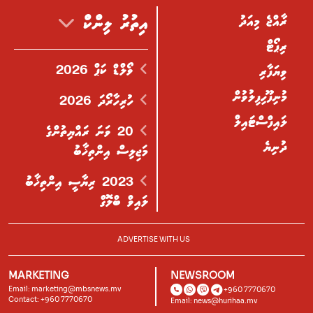
ރާއްޖެ މިއަދު
އިތުރު ލިންކް
ރިޕޯޓް
ވޯލްޑް ކަޕް 2026
ވިޔަފާރި
މުނިފޫހިފިލުވުން
ހުރިހާރޯދަ 2026
ލައިފްސްޓައިލް
20 ވަނަ ރައްޔިތުންގެ
ދުނިޔެ
މަޖިލިސް އިންތިޚާބު
2023 ރިޔާސީ އިންތިޚާބު
ލައިވް ބްލޮގް
ADVERTISE WITH US
MARKETING
NEWSROOM
Email:
marketing@mbsnews.mv
+960 7770670
Contact: +960 7770670
Email:
news@hurihaa.mv