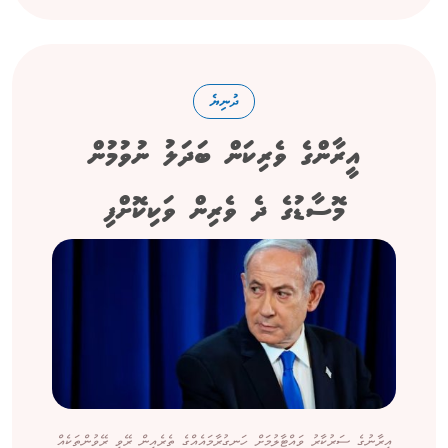
ދުނިޔެ
އީރާންގެ ވެރިކަން ބަދަލު ނުވުމުން
މޮސާޑުގެ ދެ ވެރިން ވަކިކޮށްފި
އީރާނުގެ ސަރުކާރު ވައްޓާލުމަށް ހަނގުރާމައެއްގެ ތެރެއިން ރޭވި ރޭވުންތަކެއް