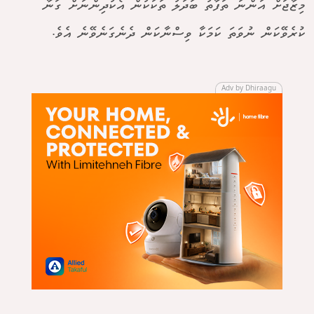
މިޒާޖަށް އަންނަ ތަފާތު ބަދަލު ތަކަކުން އެކުދިންނަށް ގަނާ
ކުރެވޭކަން ނުވަތަ ކަމަކާ ވިސްނާކަން ދެނެގަނެވޭނެ އެވެ.
Adv by Dhiraagu