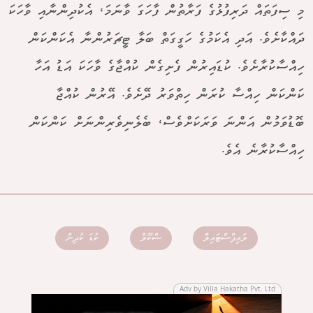
މި ސިފަތައް ދަރިފުޅުގެ ފަރާތުން ފާހަގަ ވާނަމަ، އެކުދިންނާއި ވާހަކަ
ދައްކާށެވެ. އަދި އެކަމުގެ ހަގީގަތް ބަލާ ޓީޗަރުންނާ އެކަންކަން
ހިއްސާކުރާށެވެ. ކުޑައިރުން ފެށިގެން ކުއްޖާގެ ވާހަކަ އަޑު އަހާ
ކަންކަން ހިއްސާ ކުރަން ހިތްވަރު ދޭށެވެ. އޭރުން ކުއްޖާ
ބޮޑުވަމުން އަންނަ ވަރަކަށްވެސް، ބެލެނިވެރިންނަށް ކަންކަން
ހިއްސާކުރާނެ އެވެ.
ލައިފްސްޓައިލް
ސްކޫލް
ކުޑަ ކުދިން
Adv by Villa Hakatha Pvt. Ltd