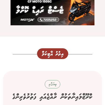
އިތުރު އާޓިކަލް
ވިޔަފާރި
ކްރޫޒްލައިނާތަކުން ރާއްޖެއައި ފަތުރުވެރިންގެ