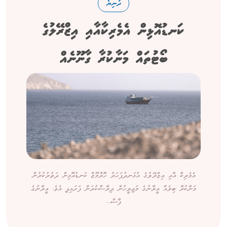
ދުނިޔެ
ކަނޑުއޮޅިން އެމެރިކާއާއި އިޒްރޭލުގެ
ބޯޓުތައް މަނާކުރާ ގާނޫނެއް
އެމެރިކާ އާއި އިޒްރޭލުގެ އުޅަނދުފަހަރު ހޮރްމޫޒް ކަނޑުއޮޅިން ދަތުރުކުރުން
މަނާކުރާ ބިލެއް އީރާނުގެ މަޖިލީހުން ދިރާސާކުރަން ފަށައިފި އެވެ. އީރާނުގެ
ފާސް...