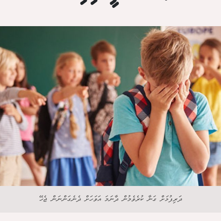
ދަރިފުޅަށް ގަނާ ކުރެވެމުން ދާނަމަ އަވަހަށް ދެނެގަންނަން ޖެހޭ