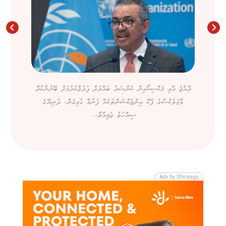
ރާއްޖެ އާއި މެކްސިކޯއިން ކެންސަރު ބައްޔަށް ފަރުވާކުރުމަށް ބޭނުންކުރާ
ޑާޒަލެކްސްގެ ފޭކް އިންޖެކްޝަންތަކެއް ފެނުމާ ގުޅިގެން، ދުނިޔޭގެ
ސިއްހަތު ޖަމިއްޔާ،...
Adv by Dhiraagu