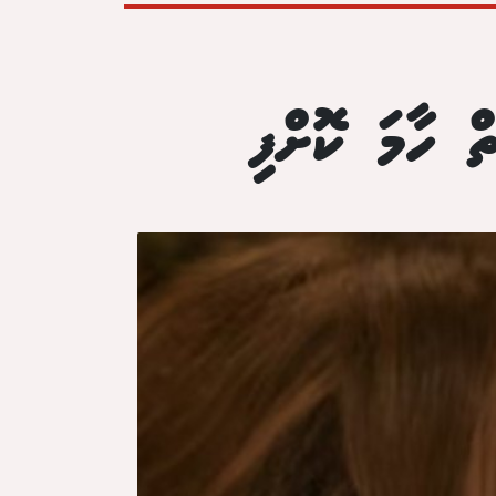
ް ހާމަ ކޮށްފި