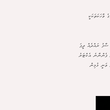
ެ ވާހަކަތަކަކީ
 ސާފު ރައްދެއް ދީފަ
 ފެންނާނެ އެކްޓަރު
 ވަނީ މުޅިން