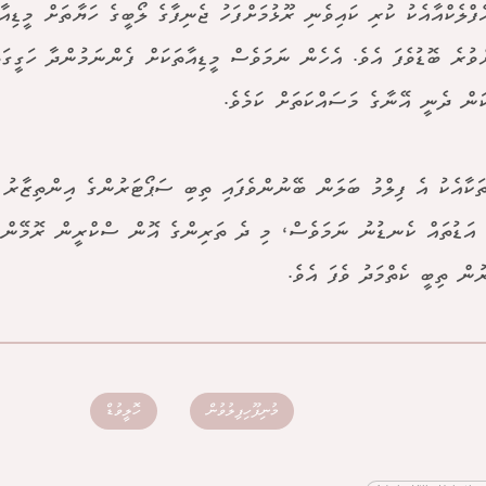
ފްލެކްއާއެކު ކުރި ކައިވެނި ރޫޅުމަށްފަހު ޖެނިފާގެ ލޯބީގެ ހަޔާތަށް މީޑިއ
ްވުރެ ބޮޑުވެފަ އެވެ. އެހެން ނަމަވެސް މީޑިއާތަކަށް ފެންނަމުންދާ ހަގީގަތ
ަން ދެނީ އޭނާގެ މަސައްކަތަށް ކަމެވެ.
ތަކާއެކު އެ ފިލްމު ބަލަން ބޭނުންވެފައި ތިބި ސަޕޯޓަރުންގެ އިންތިޒާރު ވ
ެ އަޑުތައް ކެނޑުނު ނަމަވެސް، މި ދެ ތަރިންގެ އޮން ސްކްރީން ރޮމޭން
ުން ތިބީ ކެތްމަދު ވެފަ އެވެ.
މުނިފޫހިފިލުވުން
ހޮލީވުޑް