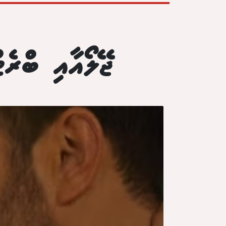
ޖޭލޯއާއި ބްރެޓ