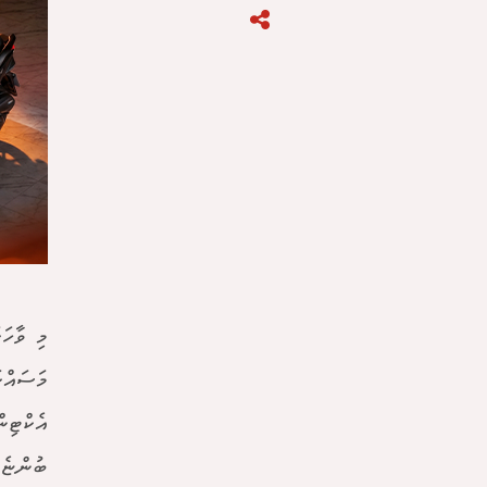
މި ވާހަ
މަސައްކ
އެކްޓިނ
ބުންޏެވ