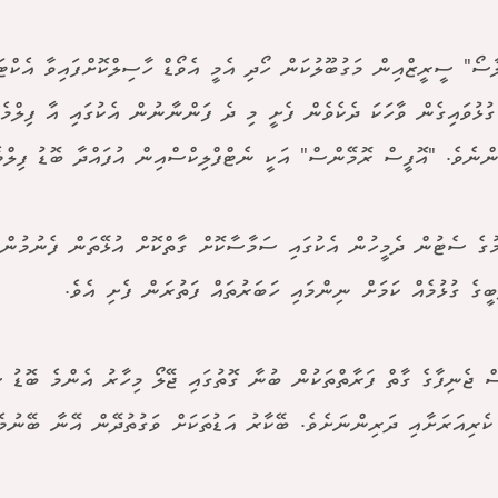
ާސޯ" ސީރީޒްއިން މަގުބޫލުކަން ހޯދި އެމީ އެވޯޑް ހާސިލްކޮށްފައިވާ އެކްޓ
ގުޅުވައިގެން ވާހަކަ ދެކެވެން ފެށީ މި ދެ ފަންނާނުން އެކުގައި އާ ފިލްމެއ
ްނެވެ. "އޮފީސް ރޮމޭންސް" އަކީ ނެޓްފްލިކްސްއިން އުފައްދާ ބޮޑު ފިލްމެ
މުގެ ސެޓުން ދެމީހުން އެކުގައި ސަމާސާކޮށް ގާތްކޮށް އުޅޭތަން ފެނުމުން 
ބީގެ ގުޅުމެއް ކަމަށް ނިންމައި ހަބަރުތައް ފަތުރަން ފެށި އެވެ.
ް ޖެނިފާގެ ގާތް ފަރާތްތަކުން ބުނާ ގޮތުގައި ޖޭލޯ މިހާރު އެންމެ ބޮޑު ސ
ކެރިއަރަށާއި ދަރިންނަށެވެ. ބޭކާރު އަޑުތަކަށް ވަގުތުދޭން އޭނާ ބޭނުމެ