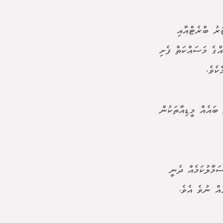
ަރު ބްރެޓްއާއި
ްގެ މަސައްކަތް ފެށި
ކެވެ.
ބައެއް މީޑިއާތަކުން
ަމާލުކަމެއް ދެނީ
އް ނުވެ އެވެ.