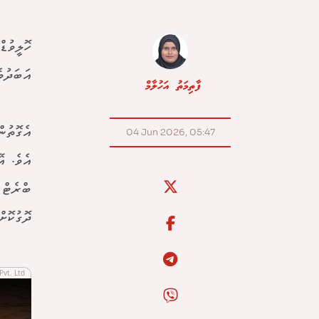
ހޮލީވުޑް
އަބަދުވ
ފާތިމަތު އަހުލާމް
އެގޮތުނ
04 Jun 2026, 05:47
އެވެ. އ
ބްރެޓް 
ދޮގުކޮށް
Pvt. Ltd