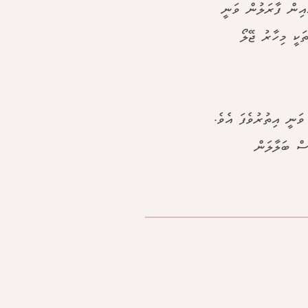
ާއިން ފާރަލުން ވަނީ
ަކީ މިހާރު ޖޭލޯ
ަނީ އިތުރުވެފަ އެވެ.
ސް ބަލާލަން