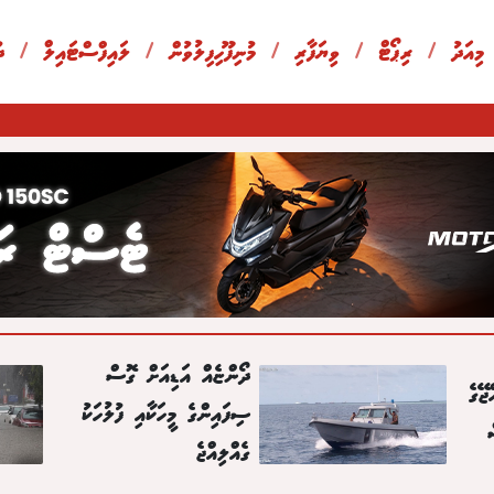
 މިއަދު
/
ރިޕޯޓް
/
ވިޔަފާރި
/
މުނިފޫހިފިލުވުން
/
ލައިފްސްޓައިލް
/
ދ
ދޯންޏެއް އަޑިއަށް ގޮސް
ޖޭގެ
ސިފައިންގެ މީހަކާއި ފުލުހަކު
ގެއްލިއްޖެ