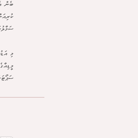
ބެން އެ
ކުރިއަށ
ސަމާލުކ
މި އަޑު
މީޑިއާގ
ސަޕޯޓަރ