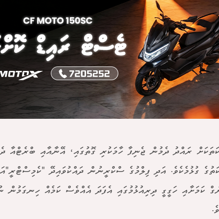
ކަތަކަށް ރައްދު ދެމުން ޖެނިފާ ހާމަކުރި ގޮތުގައި، އޭނާއާއި ބްރެޓްއާ ދެމ
ަތުގެ ގުޅުމެކެވެ. އަދި ފިލްމުގެ ސްކްރީނުން ދައްކުވައިދޭ "ކެމިސްޓްރީ"އަކ
ްގް ކަމަށާއި ހަގީގީ ދިރިއުޅުމުގައި އެފަދަ އެއްވެސް ކަމެއް ހިނގަމުން ނ
ެ.