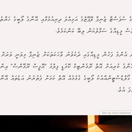
ގެ ސުޕަސްޓާ ޖެނިފާ ލޮޕޭޒްގެ އަމިއްލަ ދިރިއުޅުމާއި އޭނާގެ ލޯބީގެ ހަޔާތުގ
ެސް މީޑިއާގެ ސަމާލުކަން ލިބޭ ކަންކަމެވެ.
ް އެންމެ ފަހުން މީޑިއާގައި ދެކެވުނު ވާހަކަތަކަށް ޖެނިފާ މިވަނީ ވަރަށް
ޭނާގެ ކުރިއަށް އޮތް ރޮމެންޓިކް ކޮމެޑީ ފިލްމު "އޮފީސް ރޮމޭންސް" އިން
ގޯލްޑްސްޓީންއާއެކު ލޯބީގެ ގުޅުމެއް އޮތް ކަމަށް ފެތުރުނު އަޑުތައް އޭނާ
ފަ އެވެ.
Adv by Villa Hakatha 