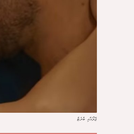
ޖޭލޯއާއި ބްރެޓް