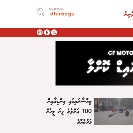
POWERED BY
ުނިޔެ
ވިއްސާރައިގައި އިންޑިއާއިން
100 އަށްވުރެ ގިނަ މީހުން
މަރުވެއްޖެ