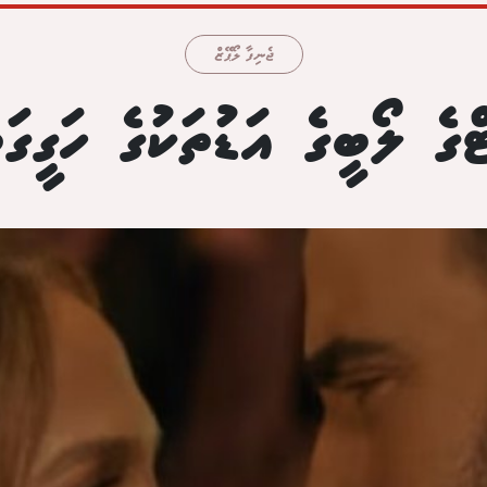
ޖެނިފާ ލޯޕޭޒް
ްގެ ލޯބީގެ އަޑުތަކުގެ ހަގީގަތ