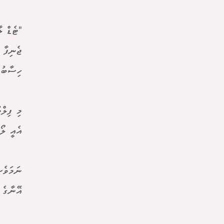
"ޓެޑް ލ
ޖެނިފާ 
ހިސާބުނ
މި ފިލް
އެއީ ލޯ
ނަމަވެސ
އޭނާގެ 