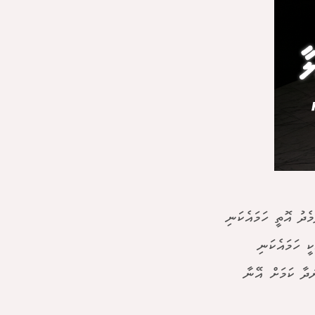
ެދު އޮތީ ހަމައެކަނި
ީ ހަމައެކަނި
ުދާ ކަމަށް އޭނާ