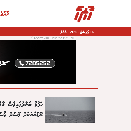
ރާއްޖެ
07 އޯގަސްޓް 2026
·
ހުކުރު
Adv by Villa Hakatha Pvt. Ltd
|
ހަފުތާ ބަންދުގައިވެސް ރާއް
ބޮޑުބަޔަކަށް މޫސުން ގޯސް