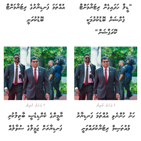
"ޑީލް ހަދައިގެން ރިޓަޔާމަންޓް
އުއްތަމަ ފަނޑިޔާރުގެ ރިޓަޔާމަންޓް
ޕެންޝަން ބޮޑުކުރުމަކީ
ބޮޑުކުރަނީ
ކޮރަޕްޝަން"
1 އަހަރު ކުރިން
1 އަހަރު ކުރިން
ހަނު ހުންނެވި އުއްތަމަ ފަނޑިޔާރު
ޔާމީންގެ ކެންޑިޑެސީ ބާތިލުކުރި
މުއުތަސިމް ރިޓަޔާކުރައްވަނީ
ފަނޑިޔާރަށް ޖަމީލްގެ ސުވާލެއް