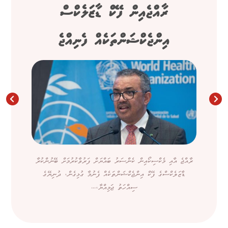
ރާއްޖެއިން ފޭކް ޑާޒަލެކްސް
އިންޖެކްޝަންތަކެއް ފެނިއްޖެ
ރާއްޖެ އާއި މެކްސިކޯއިން ކެންސަރު ބައްޔަށް ފަރުވާކުރުމަށް ބޭނުންކުރާ
ޑާޒަލެކްސްގެ ފޭކް އިންޖެކްޝަންތަކެއް ފެނުމާ ގުޅިގެން، ދުނިޔޭގެ
ސިއްހަތު ޖަމިއްޔާ،...