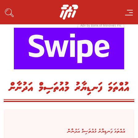
Adv by Bank of Maldives Plc
އުއްތަމަ ފަނޑިޔާރު މުއުތަސިމް އަދުނާން
އުއްތަމަ ފަނޑިޔާރު މުއުތަސިމް އަދުނާން