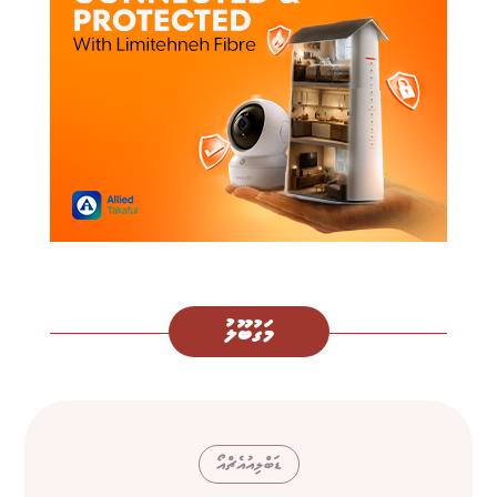
މަގުބޫލު
ޑަބްލިއުއެޗްއޯ