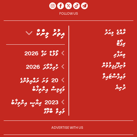
FOLLOW US
ރާއްޖެ މިއަދު
އިތުރު ލިންކް
ރިޕޯޓް
ވޯލްޑް ކަޕް 2026
ވިޔަފާރި
މުނިފޫހިފިލުވުން
ހުރިހާރޯދަ 2026
ލައިފްސްޓައިލް
20 ވަނަ ރައްޔިތުންގެ
ދުނިޔެ
މަޖިލިސް އިންތިޚާބު
2023 ރިޔާސީ އިންތިޚާބު
ލައިވް ބްލޮގް
ADVERTISE WITH US