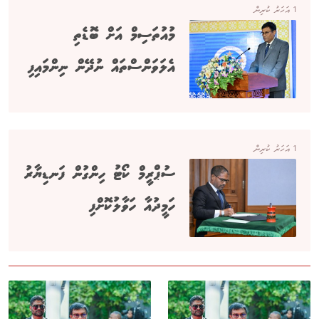
1 އަހަރު ކުރިން
މުއުތަސިމް އަށް ބޮޑެތި
އެލަވަންސްތައް ނުދޭން ނިންމައިފި
1 އަހަރު ކުރިން
ސުޕްރީމް ކޯޓު ހިންގުން ފަނޑިޔާރު
ހަމީދުއާ ހަވާލުކޮށްފި