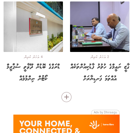
2 އަހަރު ކުރިން
4 އަހަރު ކުރިން
ގާޒީ ނައީމްގެ ހުތުރު ފާޑުކިއުންތަކެއް
ޑްރަގްގެ ބޮޑުން ދޫވާތީ ސުޕްރީމް
އުއްތަމަ ފަނޑިޔާރަށް
ކޯޓުން ނިންމުމެއް
Adv by Dhiraagu