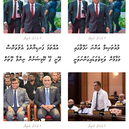
1 އަހަރު ކުރިން
1 އަހަރު ކުރިން
މުއުތަސިމް އަންނަ ހަފްތާގައި
އުއްތަމަ ފަނޑިޔާރުގެ އެލަވަންސް
މަގާމުން ވަކިވެވަޑައިގަންނަވަނީ
ދޭނީ ޕޭ ކޮމިޝަނުން ނިންމާ ގޮތަށް
1 އަހަރު ކުރިން
1 އަހަރު ކުރިން