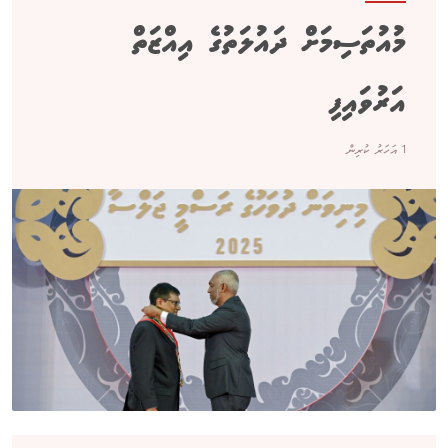
މުއުތަސިމަށް ދައުލަތުގެ އިއްޒަތް
އަރުވައިފި
1 އަހަރު ކުރިން