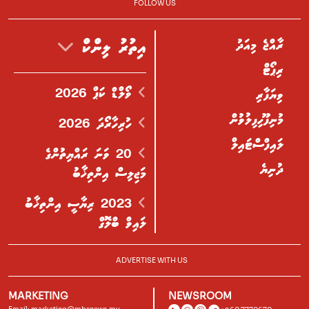
FOLLOW US
ރާއްޖެ މިއަދު
އިތުރު ލިންކް
ރިޕޯޓް
ވޯލްޑް ކަޕް 2026
ވިޔަފާރި
މުނިފޫހިފިލުވުން
ހުރިހާރޯދަ 2026
ލައިފްސްޓައިލް
20 ވަނަ ރައްޔިތުންގެ
ދުނިޔެ
މަޖިލިސް އިންތިޚާބު
2023 ރިޔާސީ އިންތިޚާބު
ލައިވް ބްލޮގް
ADVERTISE WITH US
MARKETING
NEWSROOM