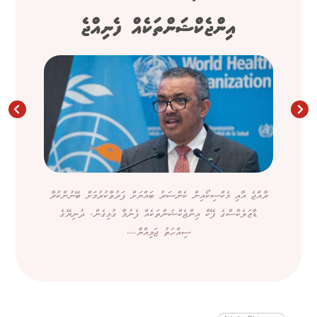
އިންޖެކްޝަންތަކެއް ފެނިއްޖެ
ރާއްޖެ އާއި މެކްސިކޯއިން ކެންސަރު ބައްޔަށް ފަރުވާކުރުމަށް ބޭނުންކުރާ
ޑާޒަލެކްސްގެ ފޭކް އިންޖެކްޝަންތަކެއް ފެނުމާ ގުޅިގެން، ދުނިޔޭގެ
ސިއްހަތު ޖަމިއްޔާ،...