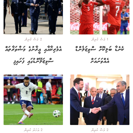
1 މަސް ކުރިން
2 މަސް ކުރިން
ކެނެޑާ ބަލިކޮށް ސްވިޒަލެންޑް
އެމެރިކާއާއި އީރާނުގެ މަޝްވަރާތައް
އެއްވަނައަށް
ސްވިޒަލޭންޑުގައި ފަށައިފި
2 މަސް ކުރިން
2 އަހަރު ކުރިން