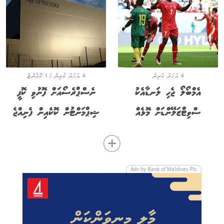
4 އަހަރު ކުރިން
4 އަހަރު ކުރިން / 1 ކޮމެންޓް
އެމްބޯލޯ ޖެހި ލަނޑާއެކު
ނެސްޕްރެސޯއަށް ފޮނުވި ކޮފީ
ސްވިޓްޒަލޭންޑަށް މޮޅެއް
ޝިޕްމަންޓުން ކޮކެއިން ފެނިއްޖެ
Adv by Bank of Maldives Plc