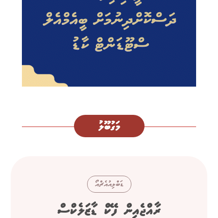
މަގުބޫލު
ޑަބްލިއުއެޗްއޯ
ރާއްޖެއިން ފޭކް ޑާޒަލެކްސް