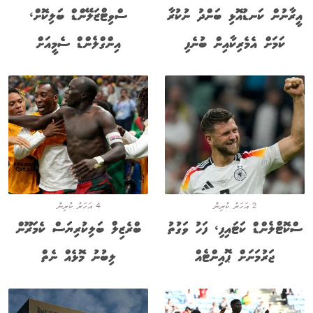
އީރާނުން ކަނޑުއޮޅި ބަންދު ނުކުރާ
ސްވިޓްޒަލޭންޑް ބަލިކޮށް،
ކަމަށް އެމެރިކާއިން ބުނެފި
އިންގްލެންޑް ސެމީއަށް
2 އަހަރު ކުރިން
4 އަހަރު ކުރިން
ސްކޮޓްލެންޑް ކަޓައިފި، ފަހު ވަގުތު
ބްރެޒިލް ބަލިކުރިޔަސް ކެމަރޫން
ޖަރުމަނަށް ޕޮއިންޓެއް
ލިބުނު މޮޅެއް ނެތް