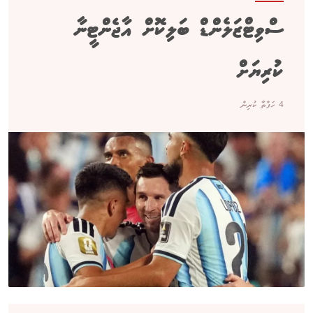
ސްވިޓްޒަލެންޑް ބަލިކޮށް އާޖެންޓީނާ
ކުރިޔަށް
4 ހަފްތާ ކުރިން