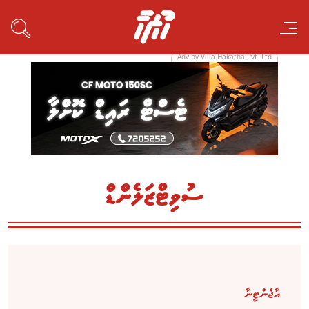
Adv by Villa Hakatha Pvt. Ltd
ސުވިޓްޒަލެންޑް
އާޖެންޓީނާ