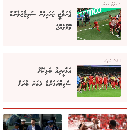
4 ހަފްތާ ކުރިން
ޕެނަލްޓީ ޖަހައިގެން ސުވިޓްޒަލެންޑް
މޮޅުވެއްޖެ
1 މަސް ކުރިން
އަލްޖީރިއާ ބަލިކޮށް
ސްވިޓްޒަލެންޑް ދެވަނަ ބުރަށް