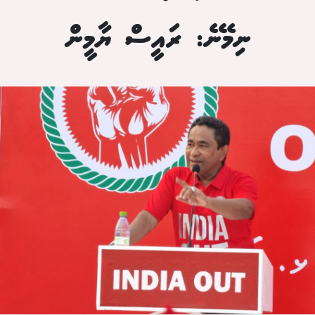
ނިމޭނެ: ރައީސް ޔާމީން