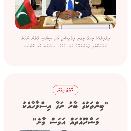
ދިވެހިރާއްޖެ މިއަދު މިވަނީ އިގްތިސާދީ އަދި ސިޔާސީ ގޮތުން ނުހަނު
ނުރައްކާތެރި ފައްތަރެއްގަ އެވެ. ގައުމުގެ މިސްރާބު ހުރި ގޮތުން...
ރާއްޖެ މިއަދު
"ބިންތަކުގެ ބާރު ނަގާ އިސްލާހާއެކު
މަޝްރޫއުތައް އަވަސް ވާނެ"