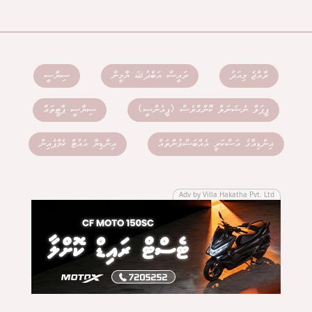
ރާއްޖެ މިއަދު
ރައީސް އަބްދުﷲ ޔާމީން
ސިޔާސީ
ޕީޕަލް ނެޝަނަލް ކޮންގްރެސް (ޕީއެންސީ)
ސިޔާސީ ޕާޓީތައް
އިންޑިއާގެ އަސްކަރީ އެއްބަސްވުންތައް
އިންޑިޔާ އައުޓް ކެމްޕެއިން
Adv by Villa Hakatha Pvt. Ltd