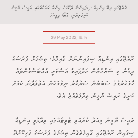
ރާއްޖޭގައި ތިބޭ އިންޑިއާ ސިފައިންނާ ދެކޮޅަށް ހިންގާ ހަރަކާތުގައި ރައީސް ޔާމީން
ބައިވެރިވަނީ. ފޮޓޯ: ޕީޕީއެމް
29 May 2022, 18:14
ރާއްޖޭގައި އިންޑިއާ ސިފައިންނަށް ގާއިމްވެ، ތިބުމަށް ފުރުސަތު
ދީގެން މި ސަރުކާރުން ހަދާފައިވާ އަސްކަރީ އެއްބަސްވުންތައް
ހާމަކުރުމުގެ ސަބަބުން ސަރުކާރު ނިމުމަކަން އަތުވެދާނެ ކަމަށް
ކުރީގެ ރައީސް ޔާމީން ވިދާޅުވެއްޖެ އެވެ.
ރައީސް ޔާމީން މިއަދު ކުރެއްވި ޓުވީޓެއްގައި ވިދާޅުވީ އިންޑިއާ
ސިފައިން ރާއްޖޭގައި ގާއިމްވެގެން ތިބުމުގެ ފުރުސަތު ފަހިކޮށްދޭ