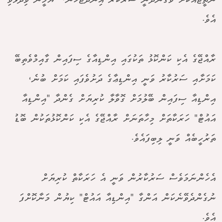
ނަތީޖާއަކަށް ވެގެންދާނީ ސަރުކާރު އިނދަޖެހުން،" ޔާމީން ވިދާޅުވި
އެވެ.
ރާއްޖޭގެ އެކި ކަންކޮޅު ތަކުގައި އިންޑިއާގެ ސިފައިން ގާއިމްވެތިބޭ
ކަމަށާއި ސަރުކާރު ވަނީ އިންޑިޢާގެ ދަށުވެފައި ކަމަށް ބުނެ،
އިންޑިއާ ސިފައިން ބޭލުމަށް ގޮވާލާ ކުރިޔަށް ގެންދާ "އިންޑިއާ
އައުޓް" ހަރަކާތަށް މިހާތަނަށް ރާއްޖޭގެ އެކި ކަންކޮޅުތަކުން ބޮޑު
ތަރުހީބެއް ވަނީ ލިބިފައެވެ.
އެހެންނަމަވެސް ސަރުކާރުން ވަނީ އެ ހަރަކާތް ކުރިޔަށް
ނުގެންދެވޭނެކަން އަންގާ "އިންޑިއާ އައުޓް" ކިޔުން މަނާކޮށްފަ
އެވެ.