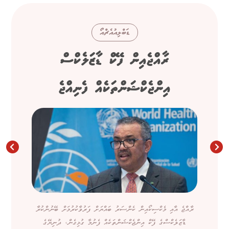
ޑަބްލިއުއެޗްއޯ
ރާއްޖެއިން ފޭކް ޑާޒަލެކްސް
އިންޖެކްޝަންތަކެއް ފެނިއްޖެ
ރާއްޖެ އާއި މެކްސިކޯއިން ކެންސަރު ބައްޔަށް ފަރުވާކުރުމަށް ބޭނުންކުރާ
ޑާޒަލެކްސްގެ ފޭކް އިންޖެކްޝަންތަކެއް ފެނުމާ ގުޅިގެން، ދުނިޔޭގެ