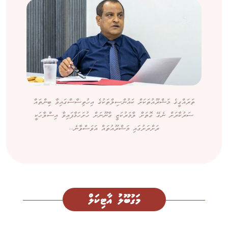
ތަރައްގީގެ މަޝްރޫއުތަކަށް ކައުންސިލްތަކުގެ އިހުތިސާސްގައިވާ ބިންތައް
ސަރުކާރަށް ނެގޭ ގޮތަށް ލާމަރުކަޒީ ގާނޫނަށް ހުށަހަޅާފައިވާ އިސްލާހަކީ
ރަށްރަށުގައި މަޝްރޫއުތައް އަވަސްވާނެ...
މަގުބޫލު އާޓިކަލް