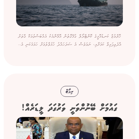
ހޮރްމުޒް ކަނޑުއޮޅީގެ ކޮންޓްރޯލާ ގުޅޭގޮތުން އޮމާނާއެކު އެއްބަސްވުމަކާ ގާތަށް
އާދެވިފައިވާ ކަމަށާއި، ނަމަވެސް އެ ސަރަހައްދު ހުޅުވާލުމަށް ހަމައެކަނި އެ...
ރިޕޯޓް
ގައުމަށް ބޭނުންވަނީ ވަރުގަދަ ލީޑަރެއް!