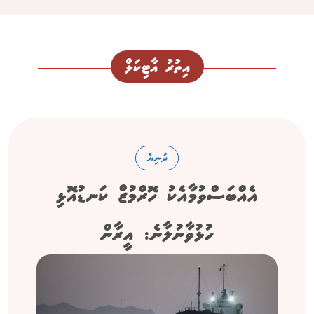
އިތުރު އާޓިކަލް
ދުނިޔެ
އެއްބަސްވުމާއެކު ހޮރްމުޒް ކަނޑުއޮޅި
ހުޅުވާނުލާނެ: އީރާން