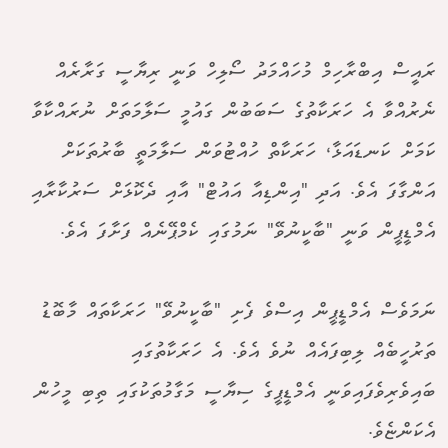
ރައީސް އިބްރާހިމް މުހައްމަދު ސޯލިހް ވަނީ ރިޔާސީ ގަރާރެއް
ނެރުއްވާ އެ ހަރަކާތުގެ ސަބަބުން ގައުމީ ސަލާމަތަށް ނުރައްކާވާ
ކަމަށް ކަނޑައަޅާ، ހަރަކާތް ހުއްޓުވަން ސަލާމަތީ ބާރުތަކަށް
އަންގާފަ އެވެ. އަދި "އިންޑިއާ އައުޓް" އާއި ދެކޮޅަށް ސަރުކާރާއި
އެމްޑީޕީން ވަނީ "ބާކީނުވޭ" ނަމުގައި ކެމްޕޭނެއް ފަށާފަ އެވެ.
ނަމަވެސް އެމްޑީޕީން އިސްވެ ފެށި "ބާކީނުވޭ" ހަރަކާތައް މާބޮޑު
ތަރުހީބެއް ލިބިފައެއް ނުވެ އެވެ. އެ ހަރަކާތުގައި
ބައިވެރިވެފައިވަނީ އެމްޑީޕީގެ ސިޔާސީ މަގާމުތަކުގައި ތިބި މީހުން
އެކަންޏެވެ.