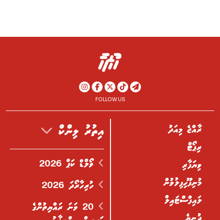
FOLLOW US
ރާއްޖެ މިއަދު
އިތުރު ލިންކް
ރިޕޯޓް
ވޯލްޑް ކަޕް 2026
ވިޔަފާރި
މުނިފޫހިފިލުވުން
ހުރިހާރޯދަ 2026
ލައިފްސްޓައިލް
20 ވަނަ ރައްޔިތުންގެ
ދުނިޔެ