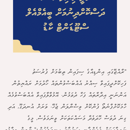
"ރާއްޖޭގައި އިންޑިއާގެ ސިފައިން ތިބުމަށް ފުރުސަތު
ފަހިކޮށްދީފައިވާ ސިއްރު އެއްބަސްވުންތައް ހޯދުމަށް ރައްޔިތުން
އަންނަނީ އިދާރާތައް ފަހާ ދުވަމުން. އޮޅުވާލާފައިވާ އެއްބަސްވުމެއް
ހާމަކޮށްފާނެތޯ ފުންކޮށް ވިސްނާލަން ޖެހޭ. ވަރަށް އުނދަގޫ, އަދި
ގިނަ ދުވަސް ހޭދަވެދާ މަސައްކަތަކަށް ވީނަމަވެސް, މީގެ