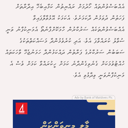
އެއްބަސްވުންތައް ހޯދުމަށް ރައްޔިތުން ކަމާއިބެހޭ އިދާރާތަށް
ފަހަތުން ދުވަމުން ދާކަމަށެވެ. އެކަމަކު އޮޅުވާލާފައިވާ
އެއްބަސްވުންތަކެއް ސަރުކާރުން ހާމަކޮށްފާނެތޯ އެމަނިކުފާނު ވަނީ
ސުވާލު ކުރައްވާފަ އެވެ. އަދި ކުރެވެމުންދާ މަސައްކަތްތަކުގެ
ސަބަބުން ސަރުކާރުގެ ފަރާތުން ދައްކަމުންދާ ހަމަނުޖެހޭ ވާހަކަތައް
ހުއްޓުވުމަކަށް ގެނެވިގެންދާނެ ކަމަށް ހީކުރައްވާ ކަމަށް ވެސް އެ
މަނިކުފާނުވަނީ ވިދާޅުވި އެވެ.
Adv by Bank of Maldives Plc