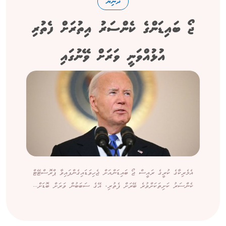
ދުނިޔެ
ޖޯ ބައިޑަންގެ ކެންސަރު އިތުރަށް ފެތުރި
އުޅުއްވަނީ ވަރަށް ވޭނުގައި
އެމެރިކާގެ ކުރީގެ ރައީސް ޖޯ ބައިޑަންއަށް ޖެހިވަޑައިގެންފައިވާ ޕްރޮސްޓޭޓް
ކެންސަރު ކަށިތަކަށްވުރެ ބޭރަށް ފެތުރި، އޭގެ ސަބަބުން ވަރަށް ބޮޑަށް...