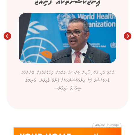
އިންޖެކްޝަންތަކެއް ފެނިއްޖެ
ރާއްޖެ އާއި މެކްސިކޯއިން ކެންސަރު ބައްޔަށް ފަރުވާކުރުމަށް ބޭނުންކުރާ
ޑާޒަލެކްސްގެ ފޭކް އިންޖެކްޝަންތަކެއް ފެނުމާ ގުޅިގެން، ދުނިޔޭގެ
ސިއްހަތު ޖަމިއްޔާ،...
Adv by Dhiraagu