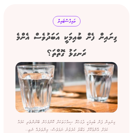
ލައިފްސްޓައިލް
ގިނައިން ފެން ބުއިމަކީ އަބަދުވެސް އެންމެ
ރަނގަޅު ގޮތްތަ؟
ގިނައިން ފެން ބުއިމަކީ ދުޅަހެޔޮ ސިއްހަތަކަށް ކޮންމެހެން ބޭނުންތެރި ކަމެއް
ކަމަށް އާންމުކޮށް ގަބޫލު ކުރެވުނު ނަމަވެސް، މިންވަރެއް ނެތި...