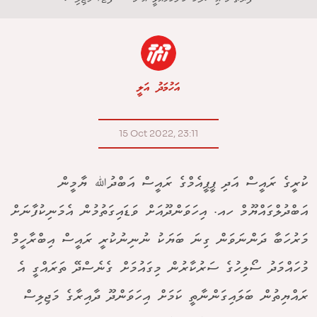
އަހުމަދު އަލީ
15 Oct 2022, 23:11
ކުރީގެ ރައީސް އަދި ޕީޕީއެމްގެ ރައީސް އަބްދުﷲ ޔާމީން
އަބްދުލްގައްޔޫމް ހއ. އިހަވަންދޫއަށް ވަޑައިގަތުމުން އެމަނިކުފާނަށް
މަރުހަބާ ދަންނަވަން ގިނަ ބަޔަކު ނުނިނުކުރީ ރައީސް އިބްރާހީމް
މުހައްމަދު ސޯލިހުގެ ސަރުކާރުން މިގައުމަށް ގެނެސްދޭ ތަރައްގީ އެ
ރައްޔިތުން ބަލައިގަންނާތީ ކަމަށް އިހަވަންދޫ ދާއިރާގެ މަޖިލިސް