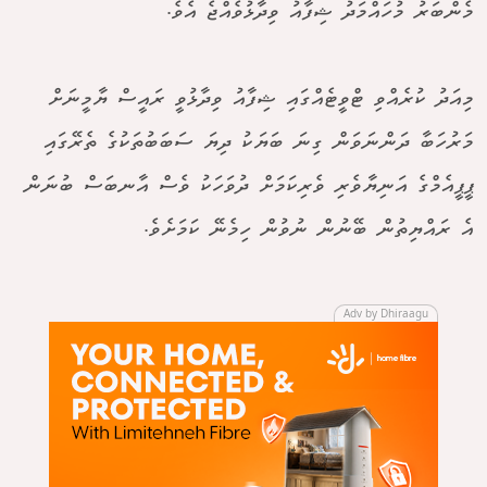
މެންބަރު މުހައްމަދު ޝިފާއު ވިދާޅުވެއްޖެ އެވެ.
މިއަދު ކުރެއްވި ޓްވީޓެއްގައި ޝިފާއު ވިދާޅުވީ ރައީސް ޔާމީނަށް
މަރުހަބާ ދަންނަވަން ގިނަ ބަޔަކު ދިޔަ ސަބަބުތަކުގެ ތެރޭގައި
ޕީޕީއެމްގެ އަނިޔާވެރި ވެރިކަމަށް ދުވަހަކު ވެސް އާނބަސް ބުނަން
އެ ރައްޔިތުން ބޭނުން ނުވުން ހިމެނޭ ކަމަށެވެ.
Adv by Dhiraagu