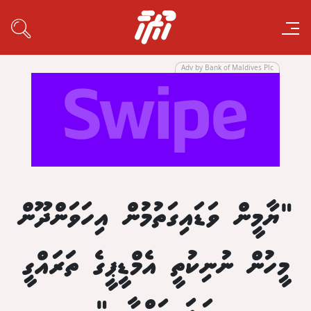
Adv by Bank of Maldives Plc
"ޔާމީން ވަޑައިގަތުމުން އިހަވަންދޫން
މީހުން ނުނިކުތީ އެމްޑީޕީގެ ތަރައްގީ