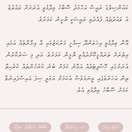
ކައުންސިލްގެ ރައީސް އަހްމަދު ސޮބާހު ވިދާޅުވީ އެރަށަށް ވައުދުވެ
އެ ވައުދުތައް ފުއްދެވި ރައީސަކީ ޔާމީން ކަމަށެވެ.
އޭނާ ވިދާޅުވީ އިހަވަންދޫ ސިއްހީ މަރުކަޒުގައި އާ އިމާރާތެއް އަޅައި
އިތުރަށް ތަރައްގީކޮށްދެއްވީ ޔާމީން ކަމަށެވެ. އަދި މި ސަރުކާރުން
އެރަށުގައި ހޮސްޕިޓަލެއް އަޅާނެ ކަމަށް ބުނެ ކުރެހުންތައް ކުރެހިތާ
ތިން އަހަރުވެފައި ވީނަމަވެސް އެކަމަށް އަމަލީ ސިފަ އައިސްފައިނުވާ
ކަމަށް ސޮބާހު ވިދާޅުވި އެވެ.
ރާއްޖެ މިއަދު
ހއ. އިހަވަންދޫ
މެމްބަރު މުހައްމަދު ޝިފާއު