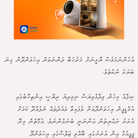
އެހެންނަމަވެސް ޔާމީނަށް މަރުހަބާ ދަންނަވަން އިހަވަންދޫން ގިނަ
ބަޔަކު ނުކުތެވެ.
ޝިފާއު މިހެން ވިދާޅުވިޔަސް ނިމިދިޔަ ރިޔާސީ އިންތިހާބުގައި
އެމްޑީޕީން އިހަވަންދޫއަށް ވެފައިވާ ވައުދުތައް ނުފުއްދޭ ކަމަށް
އެރަށު ރައްޔިތުން އަންނަނީ ބުނަމުންނެވެ. އެގޮތުން މިރޭ
ޕީޕީއެމް އިން އެރަށުގައި ބޭއްވި ޖަލްސާގައި އިހަވަންދޫ