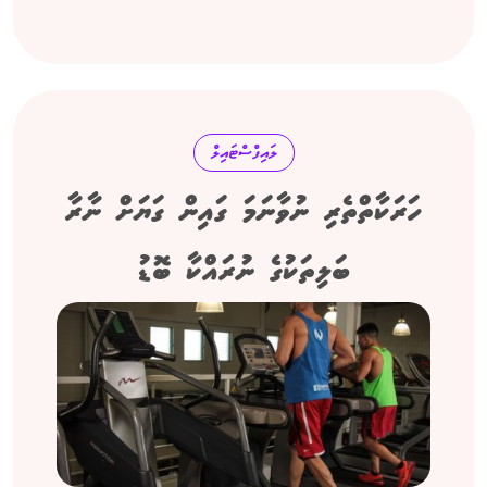
ލައިފްސްޓައިލް
ހަރަކާތްތެރި ނުވާނަމަ ގައިން ގަޔަށް ނާރާ
ބަލިތަކުގެ ނުރައްކާ ބޮޑު