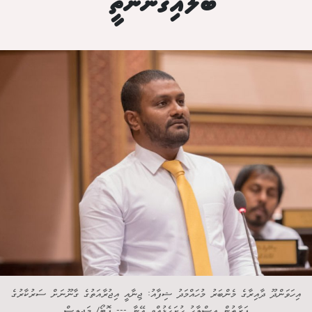
ބަލައިގަންނާތީ"
އިހަވަންދޫ ދާއިރާގެ މެންބަރު މުހައްމަދު ޝިފާއު: ޖިނާއީ އިޖުރާއަތުގެ ގާނޫނަށް ސަރުކާރުގެ
ފަރާތުން އިސްލާހު ހުށަހެޅުއްވީ އޭނާ --- ފޮޓޯ/ މަޖިލިސް