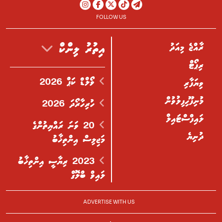
FOLLOW US
ރާއްޖެ މިއަދު
އިތުރު ލިންކް
ރިޕޯޓް
ވޯލްޑް ކަޕް 2026
ވިޔަފާރި
މުނިފޫހިފިލުވުން
ހުރިހާރޯދަ 2026
ލައިފްސްޓައިލް
20 ވަނަ ރައްޔިތުންގެ
ދުނިޔެ
މަޖިލިސް އިންތިޚާބު
2023 ރިޔާސީ އިންތިޚާބު
ލައިވް ބްލޮގް
ADVERTISE WITH US