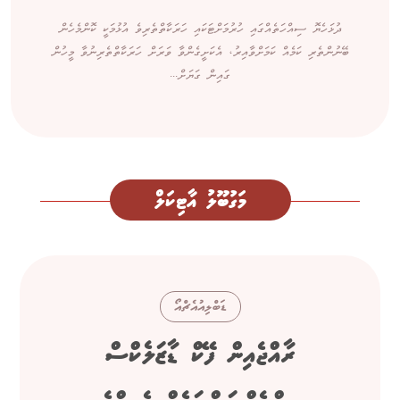
ދުޅަހެޔޮ ސިއްހަތެއްގައި ހުރުމަށްޓަކައި ހަރަކާތްތެރިވެ އުޅުމަކީ ކޮންމެހެން
ބޭނުންތެރި ކަމެއް ކަމަށްވާއިރު، އެކަށީގެންވާ ވަރަށް ހަރަކާތްތެރިނުވާ މީހުން
ގައިން ގަޔަށް...
މަގުބޫލު އާޓިކަލް
ޑަބްލިއުއެޗްއޯ
ރާއްޖެއިން ފޭކް ޑާޒަލެކްސް