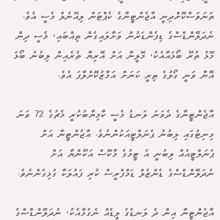
ތަނަވަސްކޮށްދިނީ އާޖެންޓީނާގެ ކެޕްޓަން ލިއޮނެލް މެސީ އެވެ.
ނެދަލޭންޑްސްގެ ޑިފެންޑަރުން ވަށާލައިގެން ތިއްބައި، މެސީ ދިން
މޮޅު ތުރޫ ބޯޅައާއެކު، މޮލީނާ އަށް އޭރިޔާ ތެރެއިން ލިބުނު ބޯޅަ
އޭނާ ވަނީ ގޯލުގެ ތިރީ ކަނަށް އަމާޒުކޮށްލާފަ އެވެ.
އާޖެންޓީނާގެ ދެވަނަ ލަނޑު މެސީ ކާމިޔާބުކުރީ މެޗުގެ 72 ވަނަ
މިނިޓުގައި ލިބުނު ޕެނަލްޓީއަކުންނެވެ. އާޖެންޓީނާ އަށް
ޕެނަލްޓީއެއް ލިބުނީ އެ ޓީމުގެ މާކޮސް އަކޫންޔާ އަށް
ނެދަލޭންޑްސްގެ ޑެންޒެލް ޑަމްފްރީސް ކުރި ފައުލަކާ ގުޅިގެންނެވެ.
އާޖެންޓީނާ އިން ދެ ލަނޑުގެ ލީޑެއް ނެގުމާއެކު، ނެދަލޭންޑްސްގެ