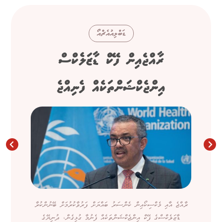
ޑަބްލިއުއެޗްއޯ
ރާއްޖެއިން ފޭކް ޑާޒަލެކްސް
އިންޖެކްޝަންތަކެއް ފެނިއްޖެ
ރާއްޖެ އާއި މެކްސިކޯއިން ކެންސަރު ބައްޔަށް ފަރުވާކުރުމަށް ބޭނުންކުރާ
ޑާޒަލެކްސްގެ ފޭކް އިންޖެކްޝަންތަކެއް ފެނުމާ ގުޅިގެން، ދުނިޔޭގެ