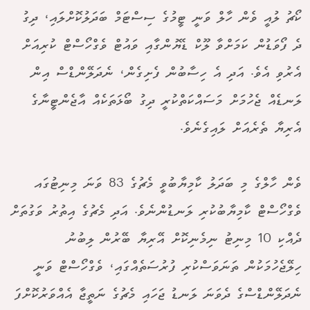
ކޯޗު ލުއީ ވެން ހާލް ވަނީ ޓީމުގެ ސިސްޓަމް ބަދަލުކޮށްލައި، ދިގު
ދެ ފޯވަޑުން ކަމަށްވާ ލޫކް ޑެޔޮންގާއި ވައުޓް ވެގްހޯސްޓް ކުރިއަށް
އެރުވި އެވެ. އަދި އެ ހިސާބުން ފެށިގެން، ނެދަލޭންޑްސް އިން
ލަނޑެއް ޖެހުމަށް މަސައްކަތްކުރީ ދިގު ބޯޅަތަކެއް އާޖެންޓީނާގެ
އެރިޔާ ތެރެއަށް ލައިގެނެވެ.
ވެން ހާލްގެ މި ބަދަލު ކާމިޔާބުވީ މެޗުގެ 83 ވަނަ މިނިޓުގައ
ވެގްހޯސްޓް ކާމިޔާބުކުރި ލަނޑުންނެވެ. އަދި މެޗުގެ އިތުރު ވަގުތަށް
ދެއްކި 10 މިނިޓު ނިމެނިކޮށް އޭރިޔާ ބޭރުން ލިބުނު
ހިލޭޖެހުމަކުން ތަނަވަސްކުރި ފުރުސަތެއްގައި، ވެގްހޯސްޓް ވަނީ
ނެދަލޭންޑްސްގެ ދެވަނަ ލަނޑު ޖަހައި މެޗުގެ ނަތީޖާ އެއްވަރުކޮށްފަ