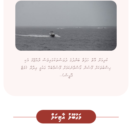
ކުރިއަށް އޮތް ހަފުތާ ބަންދުގެ ދުވަސްތަކުގައިވެސް ރާއްޖޭގެ އެކި
ހިސާބުތަކަށް މޫސުން ގޯސްވާނެކަމަށް މޫސުމާބެހޭ ގައުމީ އިދާރާ (މެޓް
އޮފީސް)...
މަގުބޫލު އާޓިކަލް