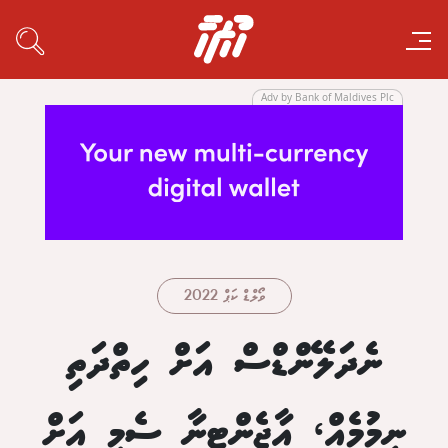
Adv by Bank of Maldives Plc
ވޯލްޑް ކަޕް 2022
ނެދަލޭންޑްސް އަށް ހިތްދަތި
ނިމުމެއް، އާޖެންޓީނާ ސެމީ އަށް