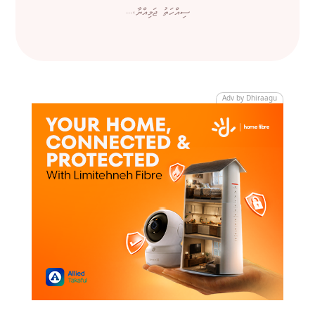
ސިއްހަތު ޖަމިއްޔާ،...
Adv by Dhiraagu