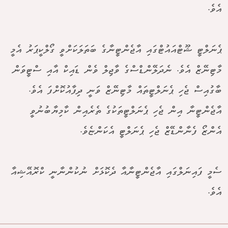
އެވެ.
ޕެނަލްޓީ ޝޫޓްއައުޓްގައި އާޖެންޓީނާގެ ބަތަލަކަށްވީ ގޯލްކީޕަރު އެމީ
މާޓިނޭޒް އެވެ. ނެދަލޭންޑްސްގެ ވާޖިލް ވެން ޑައިކް އާއި ސްޓީވަން
ބާގުއިސް ޖެހި ޕެނަލްޓީތައް މާޓިނޭޒް ވަނީ ދިފާއުކޮށްފަ އެވެ.
އާޖެންޓީނާ އިން ޖެހި ޕެނަލްޓީތަކުގެ ތެރެއިން ކާމިޔާބުނުވީ
އެންޒޯ ފެނާންޑޭޒް ޖެހި ޕެނަލްޓީ އެކަންޏެވެ.
ސެމީ ފައިނަލްގައި އާޖެންޓީނާއާ ދެކޮޅަށް ނުކުންނާނީ ކްރޮއޭޝިއާ
އެވެ.