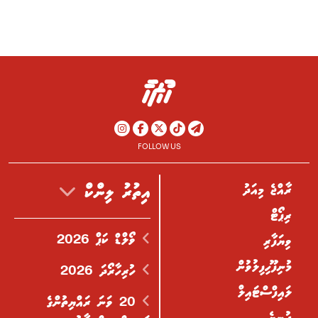
FOLLOW US
ރާއްޖެ މިއަދު
އިތުރު ލިންކް
ރިޕޯޓް
ވޯލްޑް ކަޕް 2026
ވިޔަފާރި
މުނިފޫހިފިލުވުން
ހުރިހާރޯދަ 2026
ލައިފްސްޓައިލް
20 ވަނަ ރައްޔިތުންގެ