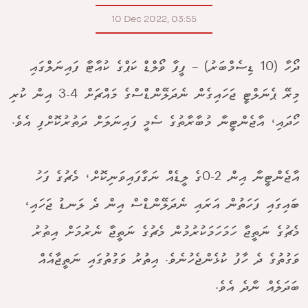
10 Dec 2022, 03:55
ދޯހާ (10 ޑިސެމްބަރު) – ފީފާ ވޯލްޑް ކަޕްގެ ކުއާޓާ ފައިނަލްގައި
މިރޭ ޕެނަލްޓީ ޖަހައިގެން ނެދަލޭންޑްސްގެ މައްޗަށް 4-3 އިން ކުރި
ހޯދައި، އާޖެންޓީނާ މުބާރާތުގެ ސެމީ ފައިނަލަށް ދަތުރުކޮށްފި އެވެ.
އާޖެންޓީނާ އިން 2-0ގެ ލީޑެއް ނަގާފައިވަނިކޮށް، މެޗުގެ ފަހު
ބައިގައި ފަހަތުން އަރައި ނެދަލޭންޑްސް އިން ދެ ލަނޑު ޖަހައި،
މެޗުގެ ނަތީޖާ ހަމަހަމަކުރުމުން މެޗުގެ ނަތީޖާ ނެރުމަށް އިތުރު
ވަގުތުގެ ދެ ހާފު ކުޅެންޖެހުނެވެ. އިތުރު ވަގުތުގައި ނަތީޖާއެއް
ބަދަލެއް ނާދެ އެވެ.