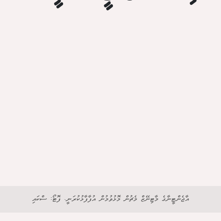
އާޖެންޓީނާގެ މާޓިނޭޒް މެޗުން މޮޅުވުމުން އުފާފާޅުކުރަނީ. ފޮޓޯ: ސްކައި