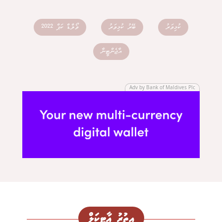
ކުޅިވަރު
ބޭރު ކުޅިވަރު
ވޯލްޑް ކަޕް 2022
އާޖެންޓީނާ
Adv by Bank of Maldives Plc
އިތުރު އާޓިކަލް