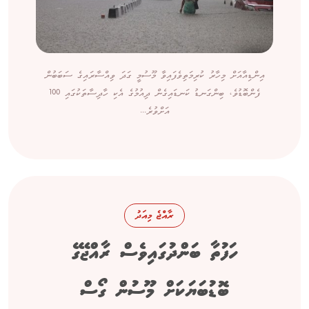
އިންޑިއާއަށް މިހާރު ކުރިމަތިވެފައިވާ މޫސުމީ ގަދަ ވިއްސާރައިގެ ސަބަބުން
ފެންބޮޑުވެ، ބިންގަނޑު ކަނޑައިގެން ދިއުމުގެ އެކި ހާދިސާތަކުގައި 100
އަށްވުރެ...
ރާއްޖެ މިއަދު
ހަފުތާ ބަންދުގައިވެސް ރާއްޖޭގެ
ބޮޑުބަޔަކަށް މޫސުން ގޯސް