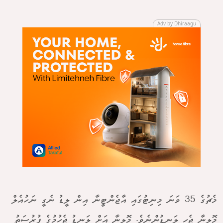
Adv by Dhiraagu
މެޗުގެ 35 ވަނަ މިނިޓުގައި އާޖެންޓީނާ އިން ލީޑު ނެގީ ނަހުއެލް
މޮލީނާ ޖެހި ލަނޑުންނެވެ. މޮލީނާ އަށް ލަނޑު ޖެހުމުގެ ފުރުސަތު