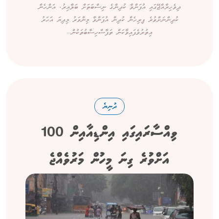
ދިވެހިރާއްޖޭގައި އުފަންވާ ކުދިންގެ ނިސްބަތަށް ބަލާއިރު، އަންހެން
ކުދިންނަށްވުރެ ފިރިހެން ކުދިން އުފަންވާ މިންވަރު މިދިޔަ އަހަރު
އިތުރުވެފައިވާކަން ތަފާސްހިސާބުތަކުން...
ދުނިޔެ
ވިއްސާރައިގައި އިންޑިއާއިން 100
އަށްވުރެ ގިނަ މީހުން މަރުވެއްޖެ