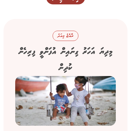
ރާއްޖެ މިއަދު
މިދިޔަ އަހަރު ގިނައިން އުފަންވީ ފިރިހެން
ކުދިން