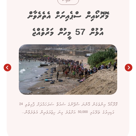
މޮރޮކޯއިން ސްޕެއިނަށް އެތެރެވާން
އުޅުން 57 މީހުން މަރުވެއްޖެ
މޮރޮކޯއާ އިންވެގެން އޮންނަ ސްޕޭންގެ ސެއުތާ ސަރަހައްދަށް ފާއިތުވި 24
ގަޑިއިރުގެ ތެރޭގައި 50,000 އަށްވުރެ ގިނަ ހިޖުރަވެރިން އެތެރެވާން...