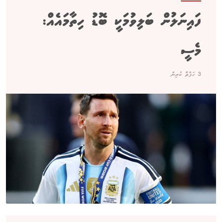
ފައިނަލުން ބަލިވުމަކީ ބޮޑު ހިތާމައެއް:
މެސީ
3 ހަފްތާ ކުރިން