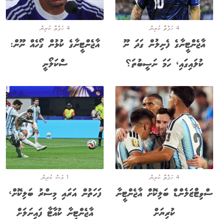
4 ހަފްތާ ކުރިން
4 ހަފްތާ ކުރިން
އާޖެންޓީނާގެ ފެނިލުން ގަދަ ނޫ
އާޖެންޓީނާގެ ކުޅުން ގޯހެއް ނޫން:
ކުލައިގައި، ހަމަ ނަސީބުތަ؟
ސްކަލޯނީ
4 ހަފްތާ ކުރިން
1 މަސް ކުރިން
ސްވިޓްޒަލެންޑް ބަލިކޮށް އާޖެންޓީނާ
ފަހަތުން އަރައި މިސްރު ބަލިކޮށް،
ކުރިޔަށް
އާޖެންޓީނާ ކުއާޓާ ފައިނަލަށް