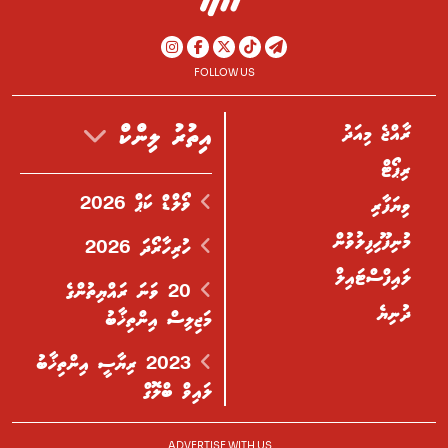
FOLLOW US
ރާއްޖެ މިއަދު
އިތުރު ލިންކް
ރިޕޯޓް
ވޯލްޑް ކަޕް 2026
ވިޔަފާރި
މުނިފޫހިފިލުވުން
ހުރިހާރޯދަ 2026
ލައިފްސްޓައިލް
20 ވަނަ ރައްޔިތުންގެ
ދުނިޔެ
މަޖިލިސް އިންތިޚާބު
2023 ރިޔާސީ އިންތިޚާބު
ލައިވް ބްލޮގް
ADVERTISE WITH US