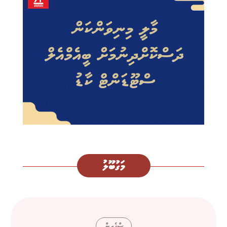
މަގުބޫލު
ސްޕެއިން