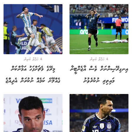
4 ހަފްތާ ކުރިން
4 ހަފްތާ ކުރިން
އިނގިރޭސިންނަށް ވެސް އާޖެންޓީނާ
މިރޭގެ މެޗަށްފަހު އަމާންކަން
މައިތިރި ނުކުރެވުނު
ގެއްލޭނެ ކަމެއް ނުކުރަން އެދިއްޖެ