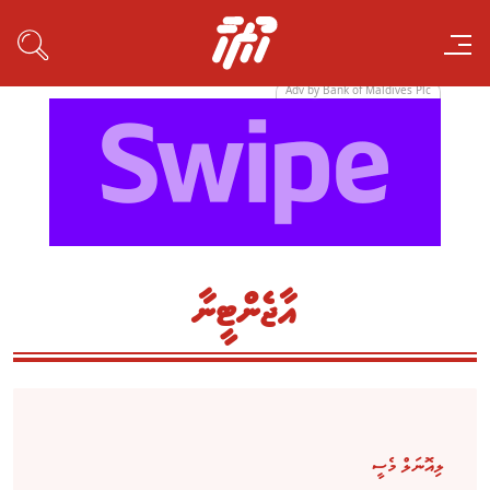
Adv by Bank of Maldives Plc
އާޖެންޓީނާ
ލިއޮނަލް މެސީ