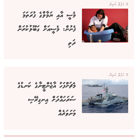
3 ހަފްތާ ކުރިން
މެސީ އާއި ޔަމާލްގެ ފުރަތަމަ
ފެނުން: މެސީއަށް ގަބޫލުކުރަން
ދަތި
3 ހަފްތާ ކުރިން
މެޗަށްފަހު އާޖެންޓީނާގެ ކަނޑުގެ
ސަރަހައްދަށް އިނގިރޭސި
މަނަވަރެއް