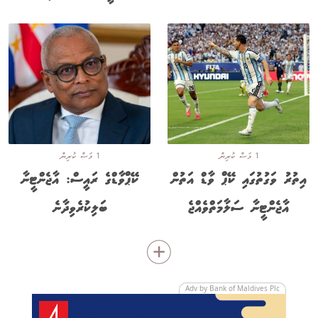
1 މަސް ކުރިން
1 މަސް ކުރިން
އިތުރު ވަގުތުގައި ކޭޕް ވާޑް އަތުން
ކޭޕްވާޑްގެ ރައީސް: އާޖެންޓީނާ
އާޖެންޓީނާ ސަލާމަތްވެއްޖެ
ބަލިކުރެވިދާނެ
Adv by Bank of Maldives Plc