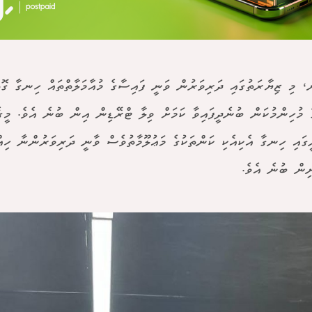
ް، މި ޒިޔާރަތުގައި ދަރިވަރުން ވަނީ ފައިސާގެ މުއާމަލާތްތައް ހިނގާ ގޮތ
ެ މުހިންމުކަން ބުނެދީފައިވާ ކަމަށް ވިލާ ޓްރޭޑިން އިން ބުނެ އެވެ. މީގ
ީގައި ހިނގާ އެކިއެކި ކަންތަކުގެ މަޢުލޫމާތުވެސް ވާނީ ދަރިވަރުންނާ ހިއ
ިން ބުނެ އެވެ.