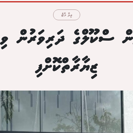
ވިލާ މާޓް
ީން ސްކޫލްގެ ދަރިވަރުން ވިލ
ޒިޔާރާތްކޮށްފި