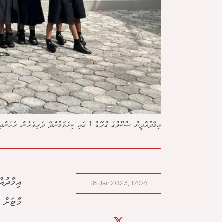
އިމާދުއްދީން ސްކޫލްގެ ގްރޭޑް 1 ގައި ކިޔަވަމުންދާ ދަރިވަރުން ރެހެންދި މަގުގައި ހުންނަ ވިލާ މާޓަށް ޒިޔާރަތްކުރުމަށްފަހު ފޮޓޯއަކަށް ހުއްޓިގެން. ފޮޓޯ: ވިލާ މާޓް
18 Jan 2023, 17:04
މާޓަށް 