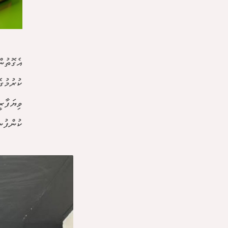
އެގޮތުނ
ކުރުމުގ
ވިޔަފާރ
ކުންފުނ