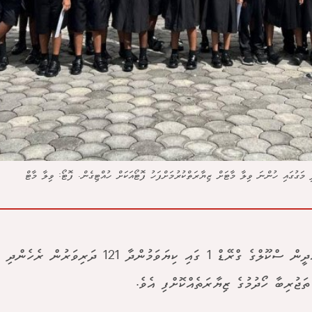
އިމާދުއްދީން ސްކޫލްގެ ގްރޭޑް 1 ގައި ކިޔަވަމުންދާ 21
ތަޖުރިބާ ހޯދުމުގެ ޒިޔާރަތެއްކޮށްފި އެވެ.