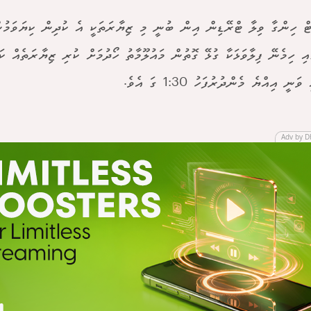
ޓް ހިންގާ ވިލާ ޓްރޭޑިން އިން ބުނީ މި ޒިޔާރަތަކީ އެ ކުދިން ކިޔަވަމު
ައި ހިމެނޭ ފިލާވަޅަކާ ގުޅޭ ގޮތުން މައުލޫމާތު ހޯދުމަށް ކުރި ޒިޔާރަތެއް ކަ
ަނީ އިއްޔެ މެންދުރުފަހު 1:30 ގަ އެވެ.
Adv by D