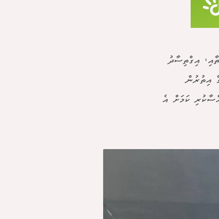
ާއި، އިގްތިސާދު
ެ އިތުރުން
ްސާކުރި ކަމަށް އެ