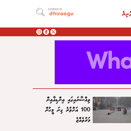
POWERED BY
ުނިޔެ
ވިއްސާރައިގައި އިންޑިއާއިން
100 އަށްވުރެ ގިނަ މީހުން
މަރުވެއްޖެ