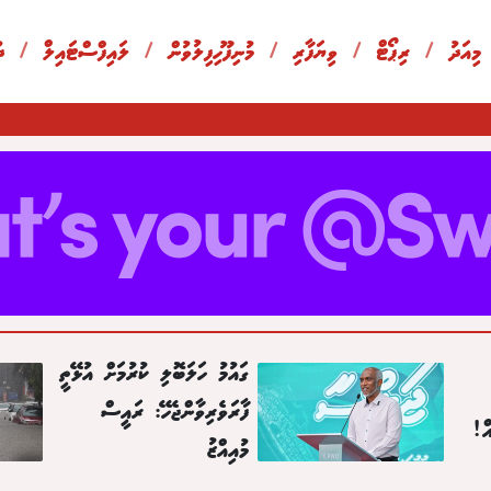
 މިއަދު
/
ރިޕޯޓް
/
ވިޔަފާރި
/
މުނިފޫހިފިލުވުން
/
ލައިފްސްޓައިލް
/
ދ
ގައުމު ހަލަބޮލި ކުރުމަށް އުޅޭތީ
ފާރަވެރިވާންޖެހޭ: ރައީސް
ް!
މުއިއްޒު