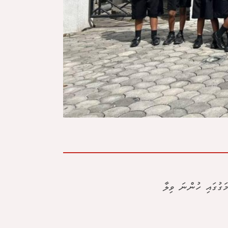
1 ދަރިވަރުން ރެހެންދި މަގުގައި ހުންނަ ވިލާ