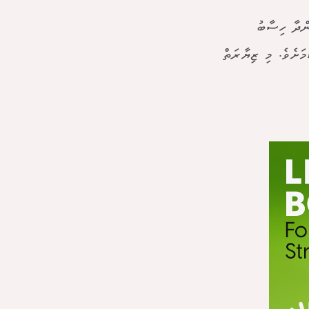
ންދާ ހިސާބު
މަށެވެ. މި ޒިޔާރަތް