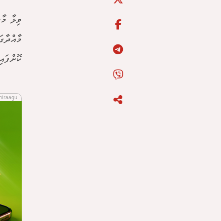
ވިލާ މާ
މާއްދާގ
ކޮށްފައި ވ
hiraagu