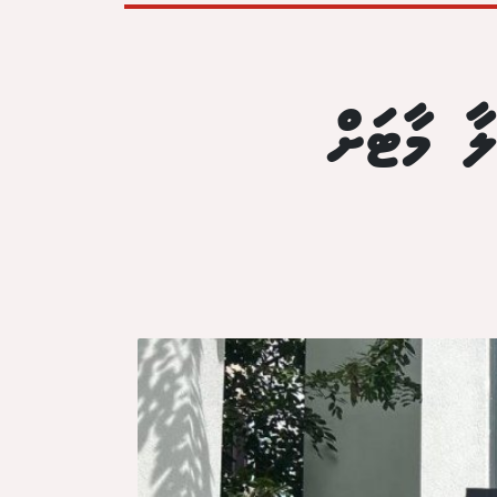
ާ މާޓަށް