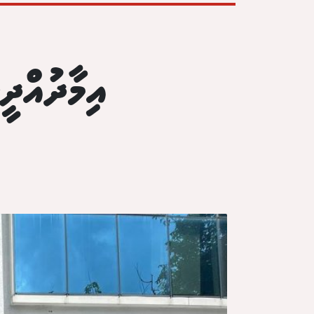
އިމާދުއްދ