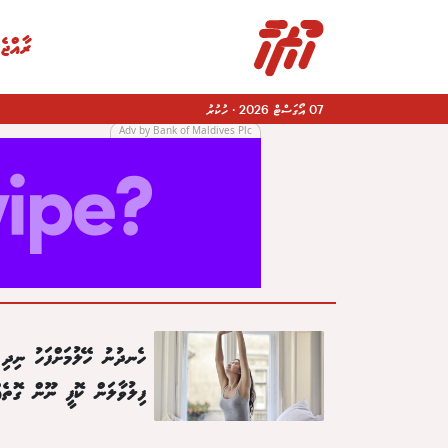
ރާއްޖެ
07 އޯގަސްޓް 2026
·
ހުކުރު
Adv by Bank of Maldives Plc
|
ހެނދުނު ހޭލުމަށްފަހު ނިދި
ފިލުވާލަން ކޮފީ ނޫން ގޮތެއ