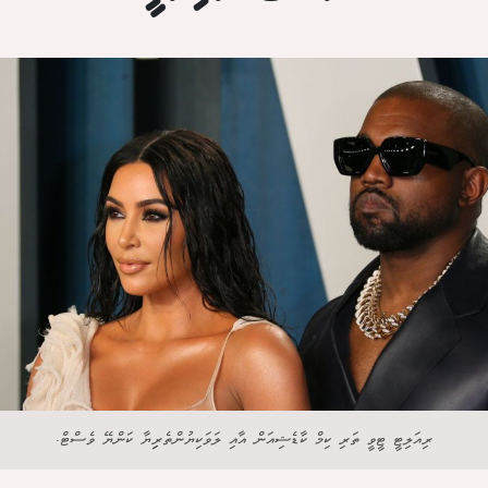
ރިއަލިޓީ ޓީވީ ތަރި ކިމް ކާޑެޝިއަން އާއި ލަވަކިޔުންތެރިިޔާ ކަންޔޭ ވެސްޓް.