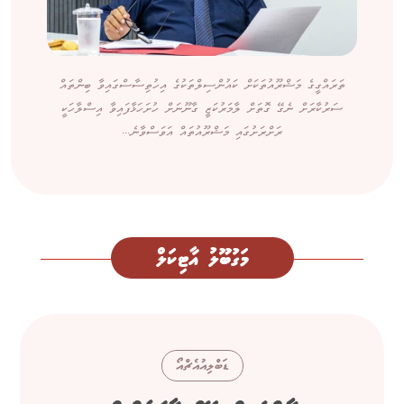
ތަރައްގީގެ މަޝްރޫއުތަކަށް ކައުންސިލްތަކުގެ އިހުތިސާސްގައިވާ ބިންތައް
ސަރުކާރަށް ނެގޭ ގޮތަށް ލާމަރުކަޒީ ގާނޫނަށް ހުށަހަޅާފައިވާ އިސްލާހަކީ
ރަށްރަށުގައި މަޝްރޫއުތައް އަވަސްވާނެ...
މަގުބޫލު އާޓިކަލް
ޑަބްލިއުއެޗްއޯ