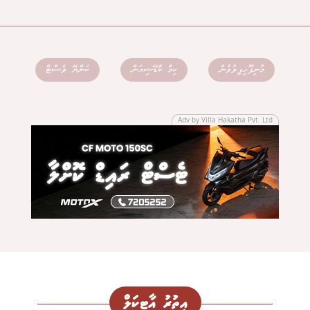
މުނިފޫހިފިލުވުން
ކިމް ކާޑޭޝިއަން
ކަންޔޭ ވެސްޓް
Adv by Villa Hakatha Pvt. Ltd
އިތުރު އާޓިކަލް