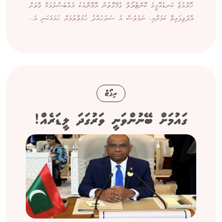
ހޮރްމުޒް ކަނޑުއޮޅީގެ ކޮންޓްރޯލާ ގުޅޭގޮތުން އޮމާނާއެކު އެއްބަސްވުމަކާ ގާތަށް
އާދެވިފައިވާ ކަމަށާއި، ނަމަވެސް އެ ސަރަހައްދު ހުޅުވާލުމަށް ހަމައެކަނި އެ...
ރިޕޯޓް
ގައުމަށް ބޭނުންވަނީ ވަރުގަދަ ލީޑަރެއް!