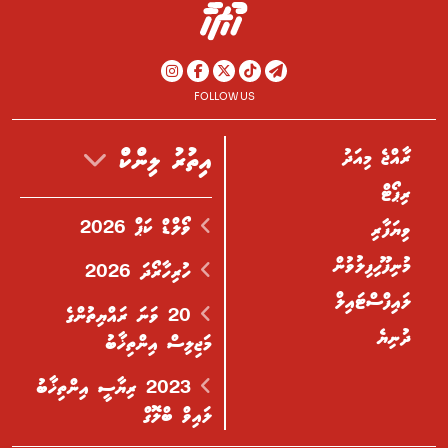
FOLLOW US
ރާއްޖެ މިއަދު
އިތުރު ލިންކް
ރިޕޯޓް
ވޯލްޑް ކަޕް 2026
ވިޔަފާރި
މުނިފޫހިފިލުވުން
ހުރިހާރޯދަ 2026
ލައިފްސްޓައިލް
20 ވަނަ ރައްޔިތުންގެ
ދުނިޔެ
މަޖިލިސް އިންތިޚާބު
2023 ރިޔާސީ އިންތިޚާބު
ލައިވް ބްލޮގް