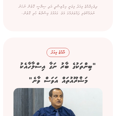
ދިވެހިރާއްޖެ މިއަދު މިވަނީ އިގްތިސާދީ އަދި ސިޔާސީ ގޮތުން ނުހަނު
ނުރައްކާތެރި ފައްތަރެއްގަ އެވެ. ގައުމުގެ މިސްރާބު ހުރި ގޮތުން...
ރާއްޖެ މިއަދު
"ބިންތަކުގެ ބާރު ނަގާ އިސްލާހާއެކު
މަޝްރޫއުތައް އަވަސް ވާނެ"