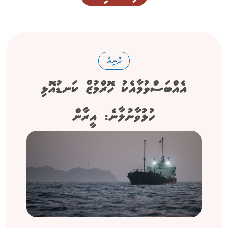
ދުނިޔެ
އެއްބަސްވުމާއެކު ހޮރްމުޒް ކަނޑުއޮޅި
ހުޅުވާނުލާނެ: އީރާން