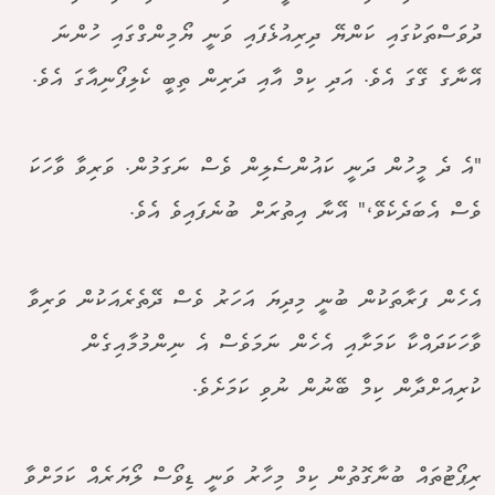
ދުވަސްތަކުގައި ކަންޔޭ ދިރިއުޅެފައި ވަނީ ޔޯމިންގްގައި ހުންނަ
އޭނާގެ ގޭގަ އެވެ. އަދި ކިމް އާއި ދަރިން ތިބީ ކެލިފޯނިއާގަ އެވެ.
"އެ ދެ މީހުން ދަނީ ކައުންސެލިން ވެސް ނަގަމުން. ވަރިވާ ވާހަކަ
ވެސް އެބަދެކެވޭ،" އޭނާ އިތުރަށް ބުނެފައިވެ އެވެ.
އެހެން ފަރާތަކުން ބުނީ މިދިޔަ އަހަރު ވެސް ދޭތެރެއަކުން ވަރިވާ
ވާހަކަދައްކާ ކަމަށާއި އެހެން ނަމަވެސް އެ ނިންމުމާއިގެން
ކުރިއަށްދާން ކިމް ބޭނުން ނުވި ކަމަށެވެ.
ރިޕޯޓުތައް ބުނާގޮތުން ކިމް މިހާރު ވަނީ ޑިވޯސް ލޯޔަރެއް ކަމަށްވާ