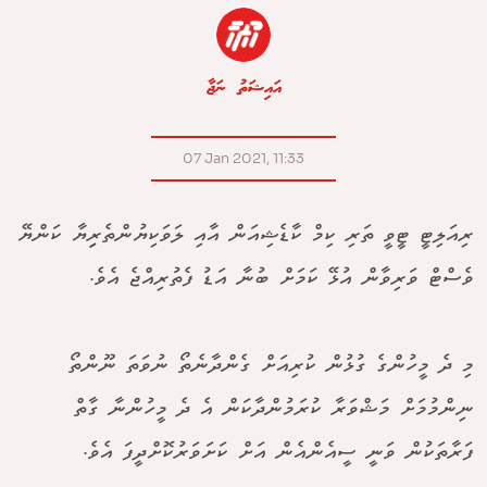
އައިޝަތު ނަޖާ
07 Jan 2021, 11:33
ރިއަލިޓީ ޓީވީ ތަރި ކިމް ކާޑެޝިއަން އާއި ލަވަކިޔުންތެރިިޔާ ކަންޔޭ
ވެސްޓް ވަރިވާން އުޅޭ ކަމަށް ބުނާ އަޑު ފެތުރިއްޖެ އެވެ.
މި ދެ މީހުންގެ ގުޅުން ކުރިއަށް ގެންދާނެތޯ ނުވަތަ ނޫންތޯ
ނިންމުމަށް މަޝްވަރާ ކުރަމުންދާކަން އެ ދެ މީހުންނާ ގާތް
ފަރާތަކުން ވަނީ ސީއެންއެން އަށް ކަށަވަރުކޮށްދީފަ އެވެ.