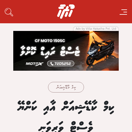
Adv by Villa Hakatha Pvt. Ltd
ކިމް ކާޑޭޝިއަން
ކިމް ކާޑޭޝިއަން އާއި ކަންޔޭ
ވެސްޓް ވަރިވަނީ