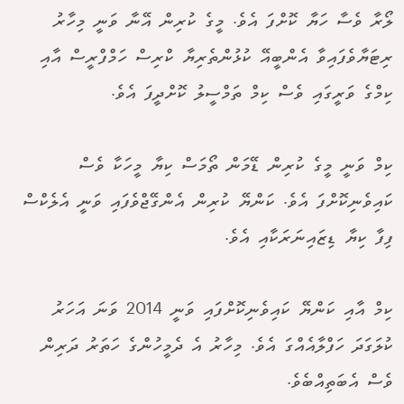
ލޯރާ ވެސާ ހަޔާ ކޮށްފަ އެވެ. މީގެ ކުރިން އޭނާ ވަނީ މިހާރު
ރިޓަޔާވެފައިވާ އެންބީއޭ ކުޅުންތެރިޔާ ކްރިސް ހަމްފްރީސް އާއި
ކިމްގެ ވަރީގައި ވެސް ކިމް ތަމްސީލު ކޮށްދީފަ އެވެ.
ކިމް ވަނީ މީގެ ކުރިން ޑޭމަން ތޯމަސް ކިޔާ މީހަކާ ވެސް
ކައިވެނިކޮށްފަ އެވެ. ކަންޔޭ ކުރިން އެންގޭޖްވެފައި ވަނީ އެލެކްސް
ފިފާ ކިޔާ ޑިޒައިނަރަކާއި އެވެ.
ކިމް އާއި ކަންޔޭ ކައިވެނިކޮށްފައި ވަނީ 2014 ވަނަ އަހަރު
ކުލަގަދަ ހަފްލާއެއްގަ އެވެ. މިހާރު އެ ދެމީހުންގެ ހަތަރު ދަރިން
ވެސް އެބަތިއްބެވެ.