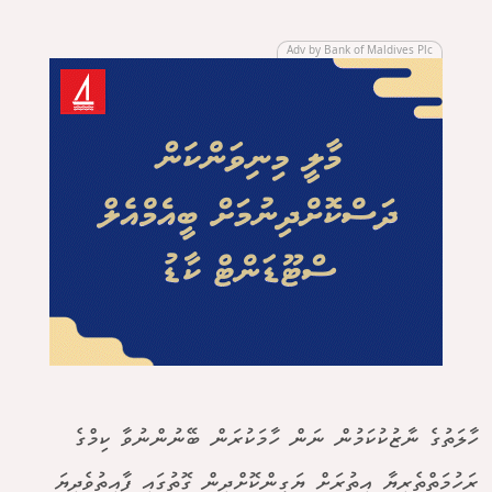
Adv by Bank of Maldives Plc
ހާލަތުގެ ނާޒުކުކަމުން ނަން ހާމަކުރަން ބޭނުންނުވާ ކިމްގެ
ރަހުމަތްތެރިޔާ އިތުރަށް ޔަގީންކޮށްދިން ގޮތުގައި ފާއިތުވެދިޔަ