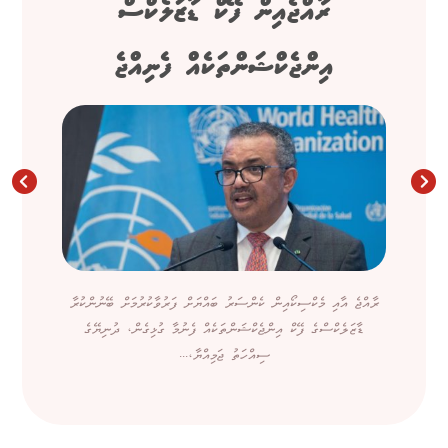
ރާއްޖެއިން ފޭކް ޑާޒަލެކްސް
އިންޖެކްޝަންތަކެއް ފެނިއްޖެ
ރާއްޖެ އާއި މެކްސިކޯއިން ކެންސަރު ބައްޔަށް ފަރުވާކުރުމަށް ބޭނުންކުރާ
ޑާޒަލެކްސްގެ ފޭކް އިންޖެކްޝަންތަކެއް ފެނުމާ ގުޅިގެން، ދުނިޔޭގެ
ސިއްހަތު ޖަމިއްޔާ،...