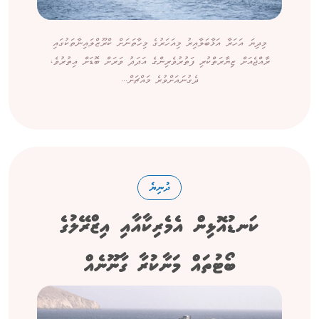
މިދިޔަ އަހަރާ އަޅާބަލާއިރު މިއަހަރުގެ މިހާތަނަށް ކްރޫޒްލައިނާތަކުގައި
ރާއްޖެއަށް ޒިޔާރަތްކުރި ފަތުރުވެރިންގެ އަދަދު ވަރަށް ބޮޑަށް އިތުރުވެ،
ދެގުނައަށްވުރެ މައްޗަށް...
ދުނިޔެ
ކަނޑުއޮޅިން އެމެރިކާއާއި އިޒްރޭލުގެ
ބޯޓުތައް މަނާކުރާ ގާނޫނެއް