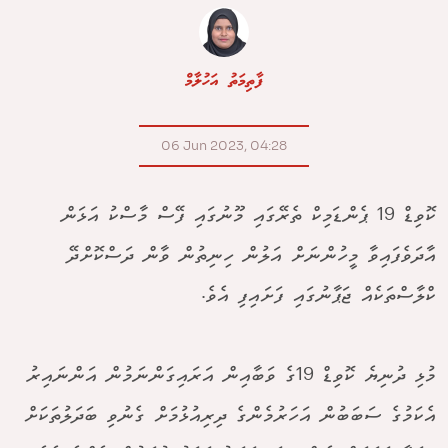
ފާތިމަތު އަހުލާމް
06 Jun 2023, 04:28
ކޮވިޑް 19 ޕެންޑަމިކް ތެރޭގައި މޫނުގައި ފޭސް މާސްކު އަޅަން
އާދަވެފައިވާ މީހުންނަށް އަލުން ހިނިތުން ވާން ދަސްކޮށްދޭ
ކްލާސްތަކެއް ޖަޕާނުގައި ފަށައިފި އެވެ.
މުޅި ދުނިޔެ ކޮވިޑް 19ގެ ވަބާއިން އަރައިގަންނަމުން އަންނައިރު
އެކަމުގެ ސަބަބުން އަހަރުމެންގެ ދިރިއުޅުމަށް ގެނުވި ބަދަލުތަކަށް