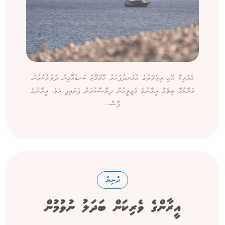
އެމެރިކާ އާއި އިޒްރޭލުގެ އުޅަނދުފަހަރު ހޮރްމޫޒް ކަނޑުއޮޅިން ދަތުރުކުރުން
މަނާކުރާ ބިލެއް އީރާނުގެ މަޖިލީހުން ދިރާސާކުރަން ފަށައިފި އެވެ. އީރާނުގެ
ފާސް...
ދުނިޔެ
އީރާންގެ ވެރިކަން ބަދަލު ނުވުމުން