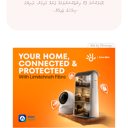
ޑާޒަލެކްސްގެ ފޭކް އިންޖެކްޝަންތަކެއް ފެނުމާ ގުޅިގެން، ދުނިޔޭގެ
ސިއްހަތު ޖަމިއްޔާ،...
Adv by Dhiraagu