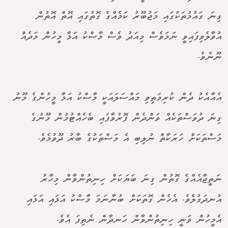
ގިނަ ގައުމުތަކުގައި މަޖުބޫރު ކަމެއްގެ ގޮތުގައި އޮތް އޮތުން
އުވާލެވިފައިވީ ނަމަވެސް މިއަދު ވެސް މާސްކު އަޅާ މީހުން މަދެއް
ނޫނެވެ.
އެއާއެކު ދެން ކުރިމަތިވި މައްސަލައަކީ މާސްކު އަޅާ މީހުންގެ މޫނު
ގިނަ ދުވަސްތަކެއް ވަންދެން ފޮރުވާފައި ބެހެއްޓުމުން މޫނުގެ
މަސްތަކަށް ހަރަކާތް ނުލިބި އެ މަސްތަކުގެ ބާރު ދޫވުމެވެ.
ނަތީޖާއެއްގެ ގޮތުން ގިނަ ބަޔަކަށް ހިނިތުންވާން މިހާރު
އުނދަގުލެެވެ. އެހެން ގޮތަކަށް ބުނާނަމަ މާސްކު އަޅައި އަޅައި
އެމީހުން ވަނީ ހިނިތުންވާން ހަނދާން ނެތިފަ އެވެ.