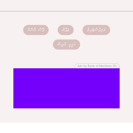
ލައިފްސްޓައިލް
ޖަޕާން
ފޭސް މާސްކް
ހަގީގީ ހާދިސާ
Adv by Bank of Maldives Plc