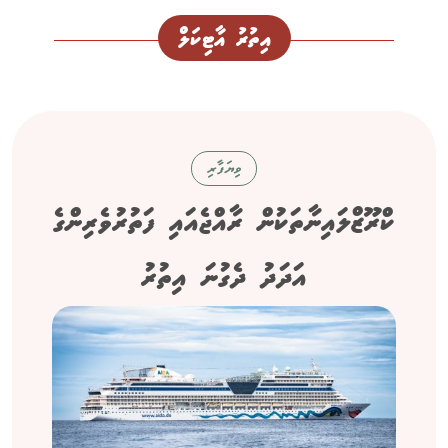
އިތުރު އާޓިކަލް
ވިޔަފާރި
ކްރޫޒްލައިނާތަކުން ރާއްޖެއައި ފަތުރުވެރިންގެ
އަދަދު ދެގުނަ އިތުރު