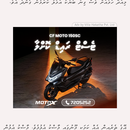
މިއަދާ ހަމައަށް ވެސް ގިނަ ބަޔަކު އަމަލު ކުރަމުން ގެންދެ އެވެ.
Adv by Villa Hakatha Pvt. Ltd
އޭގެ ތެރެއިން އެއް ކަމަކީ މޫނުގައި މާސްކު އެޅުމެވެ. މާސްކު އެޅުން