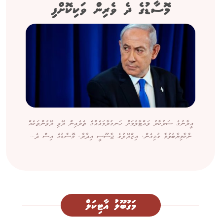
މޮސާޑުގެ ދެ ވެރިން ވަކިކޮށްފި
އީރާނުގެ ސަރުކާރު ވައްޓާލުމަށް ހަނގުރާމައެއްގެ ތެރެއިން ރޭވި ރޭވުންތަކެއް
ނާކާމިޔާބުވުމާ ގުޅިގެން، އިޒްރޭލުގެ ޖާސޫސީ އިދާރާ، މޮސާޑުގެ އިސް ދެ...
މަގުބޫލު އާޓިކަލް