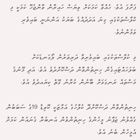
ފަށާފަ އެވެ. ހެއްވާ ކަމަކަށް ވިޔަސް ހައިރާން ވާންޖެހޭ ކަމަކީ މި
ކްލާސްތަކުގައި ގިނަ އަދަދެއްގެ ބަޔަކު އަންނަނީ ބައިވެރި
ވަމުންނެވެ.
މި ކުލާސްތަކުގައި ބައިވެރިވާ ދަރިވަރުން ލޯގަނޑަކަށް
ބަލަހައްޓައިގެން ހިނިތުންވާން ދަސްކޮށްދެވެ އެވެ. އަދި މޫނުގެ
މަސްތައް ރަނގަޅަށް ބޭނުން ކުރާނެ ގޮތް ކިޔައދެވެ އެވެ.
ހިނިތުންވާން ދަސްކޮށްދޭ ކުލާހުގެ އަމާޒަކީ ކޮވިޑް 19ގެ ސަބަބުން
ގެއްލުނު ޖަޕާނު މީހުންގެ ހިނިތުންވުން އަނބުރާ ގެނައުން ކަމަށް
އެމީހުން ބުނެ އެވެ.