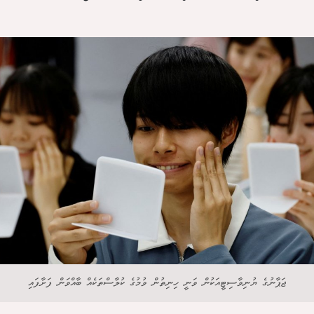
ޖަޕާނުގެ ޔުނިވާސިޓީއަކުން ވަނީ ހިނިތުން ވުމުގެ ކުލާސްތަކެއް ބާއްވަން ފަށާފައި