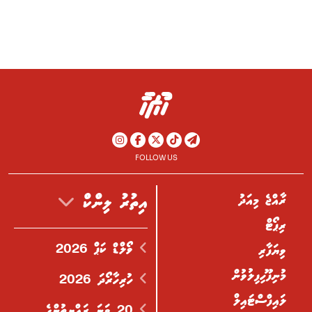
FOLLOW US
ރާއްޖެ މިއަދު
އިތުރު ލިންކް
ރިޕޯޓް
ވޯލްޑް ކަޕް 2026
ވިޔަފާރި
މުނިފޫހިފިލުވުން
ހުރިހާރޯދަ 2026
ލައިފްސްޓައިލް
20 ވަނަ ރައްޔިތުންގެ