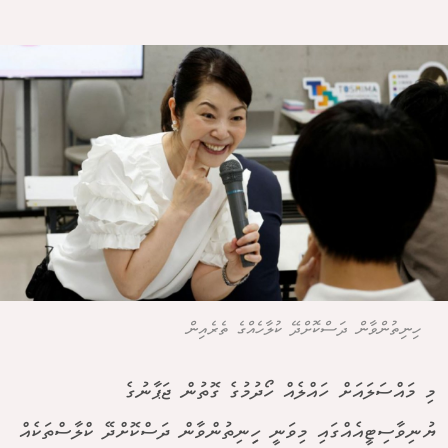
ހިނިތުންވާން ދަސްކޮށްދޭ ކުލާހެއްގެ ތެރެއިން
މި މައްސަލައަށް ހައްލެއް ހޯދުމުގެ ގޮތުން ޖަޕާނުގެ
ޔުނިވާސިޓީއެއްގައި މިވަނީ ހިިނިތުންވާން ދަސްކޮށްދޭ ކްލާސްތަކެއް