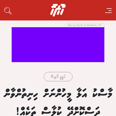
Adv by Bank of Maldives Plc
ހަގީގީ ހާދިސާ
މާސްކު އަޅާ މީހުންނަށް ހިނިތުންވާން
ދަސްކޮށްދޭ ކުލާސް ތަކެއް!