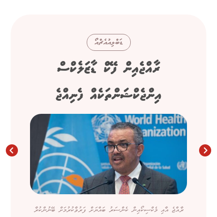
ޑަބްލިއުއެޗްއޯ
ރާއްޖެއިން ފޭކް ޑާޒަލެކްސް
އިންޖެކްޝަންތަކެއް ފެނިއްޖެ
ރާއްޖެ އާއި މެކްސިކޯއިން ކެންސަރު ބައްޔަށް ފަރުވާކުރުމަށް ބޭނުންކުރާ