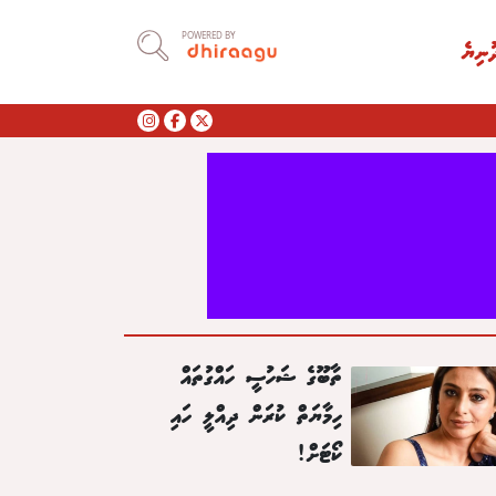
POWERED BY
ުނިޔެ
ތާބޫގެ ޝަހުސީ ހައްގުތައް
ހިމާޔަތް ކުރަން ދިއްލީ ހައި
ކޯޓަށް!