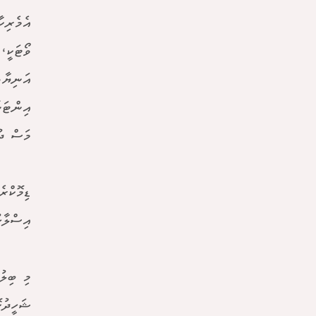
ވޯޓަކީ،
އަނިޔާވ
އިންޓަނ
މަސް ދު
އިސްލާހ