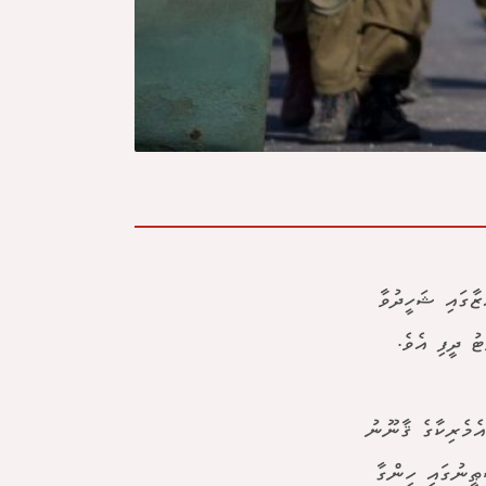
ޣައްޒާގައި ޝަހީދުވާ
ު ދީފި އެވެ.
ެމެރިކާގެ ޤާނޫނު
ޠީނުގައި ހިންގާ