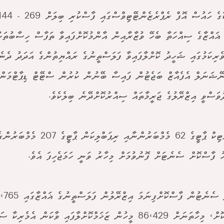
 ޣައްޒާގެ ސިއްހަތާ ބެހޭ ވުޒާރާއިން އާންމުކޮށްފައިވާ ތަފާސް ހިސާބުތަކު
ެރިކަމުގައި ޝަހީދު ކޮށްލާފައިވާ ފަލަސްތީނުގެ ރައްޔިތުންގެ އަދަދު ދެނެ
ޭޝަނަލް އެފެއާޒް ބަޖެޓުން ފައިސާ ބޭނުން ކުރުން ސްޓޭޓް ޑިޕާޓްމަން
ވަސްވީ އިޒްރޭލުގެ ޖަރީމާތައް ސިއްރުކޮށްދޭނެ ބިލެކެވެ.
ޑިމޮކްރެޓިކް ޕާޓީގެ 62 މެމްބަރުންނާއި ރި
ު ފާސްކޮށް ސެނެޓަށް ފޮނުވުމަށް މިހާރު ވަނީ ހަމަޖެހިފަ އެވެ.
ޝަހީދުކޮށް، މިހާތަނަށް 86،429 މީހުން ޒަޚަމްކޮށްލާފައި ވާކަން އެމެރި