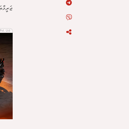
ޖަރީމާތ
Pvt. Ltd