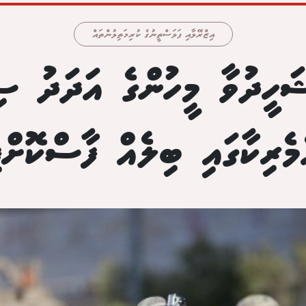
އިޒްރޭލާއި ފަލަސްތީނުގެ ކުރިމަތިލުންތައް
ޝަހީދުވާ މީހުންގެ އަދަދު ސި
މެރިކާގައި ބިލެއް ފާސްކޮށްފ