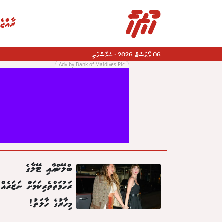
ރާއްޖެ
06 އޯގަސްޓް 2026
·
ބުރާސްފަތި
Adv by Bank of Maldives Plc
|
ބްލޭކްއާއި ޓޭލާގެ
ރަހުމަތްތެރިކަމަށް ނަޒަރެއް،
މިހާރުގެ ހާލަތު!