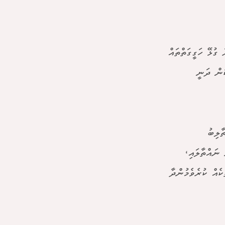
ގުޅޭ ހަގީގަތްތައް
ުން ދަނީ
ާލިބު
މީހުން ނައްތާލައި،
ެއް ކުރެވެމުންދާ