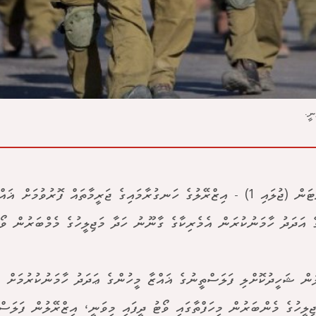
ނީ.
ވޮޝިންޓަން (ޖުލައި 1) - އިޒްރޭލުގެ ހަނގުރާމައިގެ ޖަރީމާތައް ފޮރުވުމަށް 
ެ އަދަދު ހާމަނުކުރަން އެމެރިކާގެ ގާނޫނު ހަދާ މަޖިލީހުގެ މެމްބަރުން ވޯޓ
ުން ޝަހީދުކޮށްލި ފަލަސްތީނުގެ ޣައްޒާ މީހުންގެ ޢަދަދު ހާމަނުކުރުމަށް އ
ޖިލީހުގެ މެންބަރުން މިހަފްތާގައި ވޯޓު ދީފައި މިވަނީ، އިޒްރޭލުން ފަލަސް