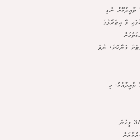
އެމެރިކާގެ ހައުސް އޮފް ރެޕްރެޒެންޓޭޓިވްސްގައި ފާސްކުރި ބިލަށް 269 - 144 ތާއީދުކޮށް ނެގި
ގައި ވާ އިޒްރޭލުގެ
ގަތުމަށް
ޓަށް މަނާކޮށް، ނުވަ
ޕަބްލިކަން ޕާޓީގެ 207 މެމްބަރުންގެ ތާއީދާއެކު، މި
މި ބިލު ސެނެޓުން ފާސްކޮށްފިނަމަ އިޒްރޭލުން ފަލަސްތީނުގެ ޣައްޒާގައި 37،765 މީހުން
ކާ ސަރުކާރަށް