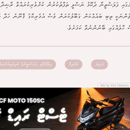
ުގައި ފަލަސްތީނާ ދެކޮޅު ނަސްލީ ތަފާތުކުރުން ކުށްވެރިކުރައްވާ ރާޝިދާ 
ުންނަކީ ތިބި ބައެއްކަން ގަބޫލުކުރަން ވެސް އެމެރިކާގެ ޤާނޫނު ހަދާ މަ
ް ހާލެއްގައި ބޭނުންނުވާ ކަމަށެވެ.
ދުނިޔެ
އެމެރިކާ
އިޒްރޭލާއި ފަލަސްތީނުގެ ކުރިމަތިލުންތައް
Adv by Villa Hakatha 