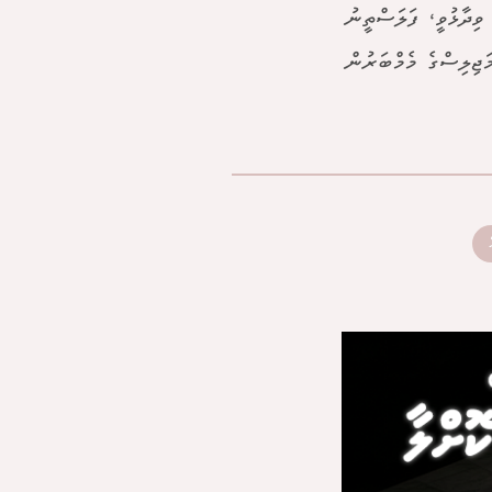
ވިދާޅުވީ، ފަލަސްތީނު
ޖިލިސްގެ މެމްބަރުން