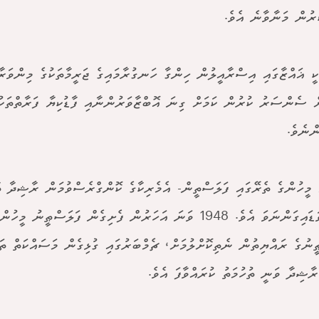
ުރުން މަނާވާނެ އެވެ.
ކީ ޣައްޒާގައި އިސްރާއީލުން ހިންގާ ހަނގުރާމައިގެ ޖަރީމާތަކުގެ މިންވަރާ 
ް ސެންސަރު ކުރުން ކަމަށް ގިނަ އޮބްޒާވަރުންނާއި ފާޑުކިޔާ ފަރާތްތަކ
ްނެވެ.
ާ މީހުންގެ ތެރޭގައި ފަލަސްތީން- އެމެރިކާގެ ކޮންގްރެސްވުމަން ރާޝިދާ ތ
ހިމެނިވަޑައިގަންނަވަ އެވެ. 1948 ވަނަ އަހަރުން ފެށިގެން ފަލަސްޠީނު 
ީނުގެ ރައްޔިތުން ނެތިކޮށްލުމަށް، ޗެމްބަރުގައި ގުޅިގެން މަސައްކަތް ތަކ
ރާޝިދާ ވަނީ ތުހުމަތު ކުރައްވާފަ އެވެ.