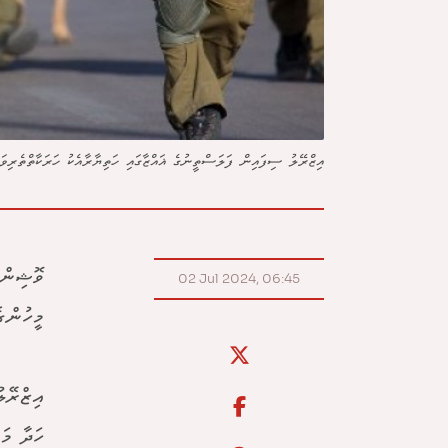
އިޒްރޭލު ސިފައިން ފަލަސްތީނުގެ ޣައްޒާގައި ހަތިޔާރާއެކު ހަރަކާތްތެރިވަ
02 Jul 2024, 06:45
މީހުންގ
އިޒްރޭލ
ހަދާ މަ