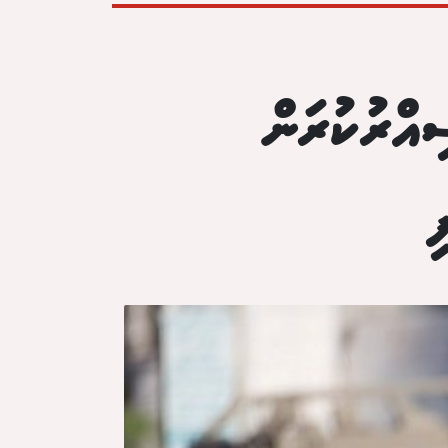
އްރުކުރަން
ި