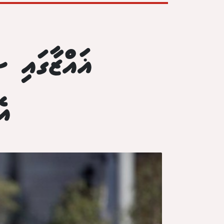
ޣައްޒާގައި 
އެ