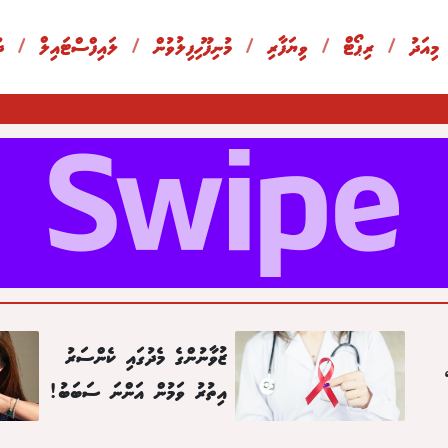
 މިއަދު
/
ރިޕޯޓް
/
ވިޔަފާރި
/
މުނިފޫހިފިލުވުން
/
ލައިފްސްޓައިލް
/
ދ
ޒުވާނުންގެ މެދުގައި ކެންސަރު
އިތުރު ވަމުން އަންނަ ސަބަބު!