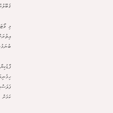
ޤަބޫލުކ
މި ވޯޓަ
އިތުރަށ
ބުނަމުނ
ފާޑުކިޔ
ފަލަސްޠ
ކަމަށް 