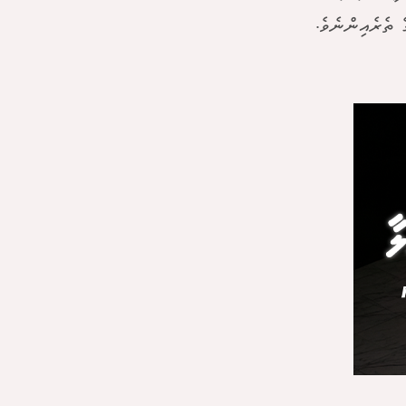
ެ ތެރެއިންނެވެ.