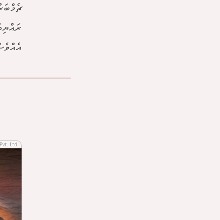
ޗެމްބަރ
ރައްޔިތ
އެއްވެސ
Pvt. Ltd