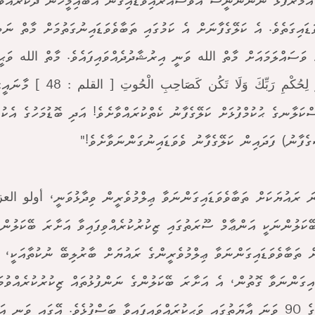
އަމުރުފުޅު ނާންނަނީސް އަވަސްއަރައިވަޑައިގެން އެބައިމީހުން ދޫކުރައްވ
ަޑައިގަތެވެ. އެ ކަލޭގެފާނަށް އެ ކަމުގައި ތަބާވެވަޑައިނުގަތުމަށް މާތް ނަ
ި ވަސައްލަމައަށް މާތް الله ވަނީ އިރުޝާދުދެއްވައިފައެވެ. މާތް الله ވަޙީކު
فَاصْبِرْ لِحُكْمِ رَبِّكَ وَلَا تَ
ްކަލާނގެ ޙުކުމްފުޅަށް ކަލޭގެފާނު ކެތްކުރައްވާށެވެ! އަދި ބޮޑުމަހުގެ އެކު
ެފާނު) ފަދައިން ކަލޭގެފާނު ވެވަޑައިނުގަންނަވާށެވެ!"
ަ ރައުޔަކަށް ތަބާވެވަޑައިގަންނަވާ ޢިލްމުވެރީން ވިދާޅުވަނީ، أولو العزم
ޭކަލުންނަކީ އަންޢާމް ސޫރަތުގައި ޒިކުރުކުރެއްވިފައިވާ އަށާރަ ބޭކަލުންގެ
ް ތަބާވެވަޑައިގަންނަވާ ޢިލްމުވެރީންގެ ރައުޔަށް ބާރުލިބޭ ނުކުތާއަކީ، 
ައިގަންނަވާ ގޮތުން، އެ އަށާރަ ބޭކަލުންގެ ނަންފުޅުތައް ޒިކުރުކުރެއްވުމަ
ސޫރަތުގެ 90 ވަނަ އާޔަތުގައި ވަޙީކުރައްވައިފައިވާ ބަސްފުޅެވެ. އޭގައި ވަނީ