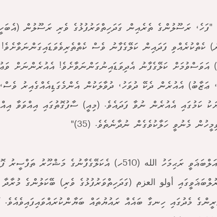
 "ފަހެ، ރަސޫލުންގެ ތެރެއިން ގަދަހިތްވަރުފުޅުގެ ވެރި ރަސޫލުން (އެބަހ
ް) ކެތްކުރެއްވި ފަދައިން ކަލޭގެފާނު ވެސް ކެތްތެރިވެވަޑައިގަންނަވާށެވެ
) އަވަސްވުމަށް ކަލޭގެފާނު އެދިވަޑައިނުގަންނަވާށެވެ! އެއުރެންނަށް ވަޢު
، ޢަޒާބު) އެއުރެން ދެކޭ ދުވަހު، ދުވާލަކުން އެންމެގަޑިއެއްގެއިރު ވެސް،
ކު ކަމުގައި އެއުރެން ނުވާ ފަދައެވެ. (މިއީ) ސާފުގޮތުގައި އިއްވަވާ އިއްވެ
މީހުން މެނުވީ ހަލާކުވެގެން ނުދާނެތެވެ. (35)"
އިމާމު އަލްބަޣަވީ ރަޙިމަހު الله (510ހ) އެކަލޭގެފާނުގެ މަޝްހޫރު ތަފްސީރު ފ
ުލްބަޣަވީގައި أولو العزم (ގަދަހިތްވަރުފުޅުގެ ވެރި) ބޭކަލުންގެ މުރާދާ 
ެރީންގެ މެދުގައި ހިނގާ ބައެއް ރައުޔުތައް ބަޔާންކުރައްވައިފައިވެއެވެ. އ