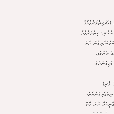
ަދަހިތްވަރުފުޅުގެ
ެހެނީ، ހިތްވަރުފުޅު
ލުކަމާއިގެން މާތް
ެ ތެރޭގައި
 ވެރި)
ިވަޑައިގަނެއެވެ.
ާނީކަމާ ހުރެ މާތް