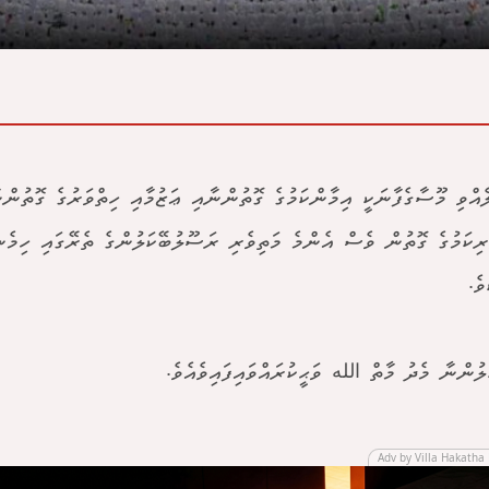
ެއްވި މޫސާގެފާނަކީ އިމާންކަމުގެ ގޮތުންނާއި ޢަޒުމާއި ހިތްވަރުގެ ގޮތުންނ
ެރިކަމުގެ ގޮތުން ވެސް އެންމެ މަތިވެރި ރަސޫލުބޭކަލުންގެ ތެރޭގައި ހިމެނި
ވެ.
ލުންނާ މެދު މާތް الله ވަޙީކުރައްވައިފައިވެއެވެ.
Adv by Villa Hakatha 