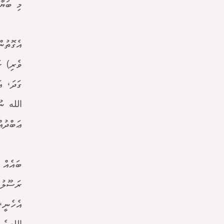
މި ބަޔާ
އެގޮތުނ
ވެރި) ރ
ގަދަ، ޢ
الله ނު
ޢަބްދުއްރަޙްމ
ބައެއް 
ރަސޫލުބ
އެހެނީ،