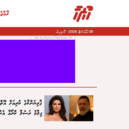
ރާއްޖެ
08 އޯގަސްޓް 2026
·
ހޮނިހިރު
Adv by Bank of Maldives Plc
|
ޕްރިޔަންކާގެ ކުރިއަށް އޮތް
ފިލްމު ރަސެލް ކްރޯއާ އެކު