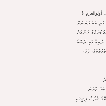
ީ: أولوالعزم ގެ
! އަދި އެއުރެންނަށް
ދުކުރައްވާ ކަންތައް
 ދުނިޔޭގައި ލަސްވެ
ވުމެކެވެ. ފަހެ،
ޮތް
ބެހޭ ގޮތުން
ޭގެ ޚުލާޞާ ތިރީގައި