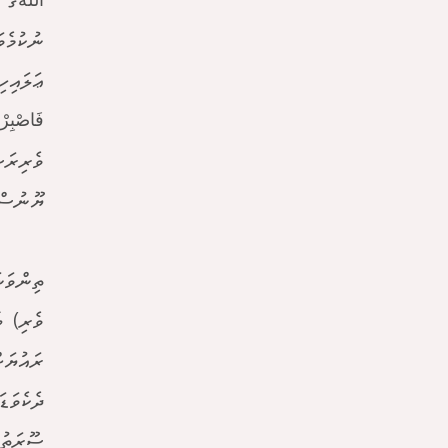
اللهގެ 
ނުކުމެވ
ޢަލައިހ
ވެރިރަސ
ޔޫނުސްގ
ތިންވަނ
ވެރި) ބ
ރައުޔަށ
ދެކެވަޑ