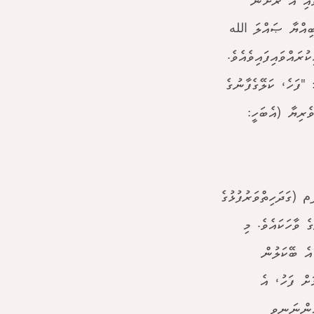
ައި އެ ރަށުން
ބިއްޔާ ޞައްލަ الله
ރައްވައިފައިވެއެވެ.
كُن كَصَاحِبِ الْحُوتِ [ القلم : 48 ] މާނައީ: "ފަހެ، ކަލޭގެފާނުގެ
ވެރިޔާ (އެބަހީ:
 (ގަދަހިތްވަރުފުޅުގެ
 ވާހަކައެވެ. މި
އެ ބޭކަލުން
ށް ފަހު، އެ
 އަންނަނިވި