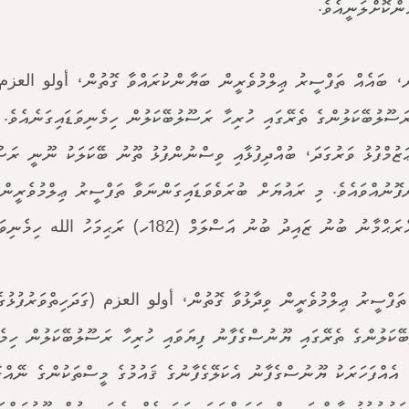
ންކޮށްލަނީއެވެ.
ް، ބައެއް ތަފްސީރު ޢިލްމުވެރީން ބަޔާންކުރައްވާ ގޮތުން، أولو العزم (ގ
ަސޫލުބޭކަލުންގެ ތެރޭގައި ހުރިހާ ރަސޫލުބޭކަލުން ހިމެނިވަޑައިގަނެއެވެ. އ
ަޒުމްފުޅު ވަރުގަދަ، ބުއްދިފުޅާއި ވިސްނުންފުޅު ތޫނު ބޭކަލަކު ނޫނީ ރަސޫ
ފޮނުއްވައެވެ. މި ރައުޔަށް ބުރަވެވަޑައިގަންނަވާ ތަފްސީރު ޢިލްމުވެރީންގ
ާނު ބުނު ޒައިދު ބުނު އަސްލަމް (182ހ) ރަޙިމަހު الله ހިމެނިވަޑައިގަނެއެވެ.
ތަފްސީރު ޢިލްމުވެރީން ވިދާޅުވާ ގޮތުން، أولو العزم (ގަދަހިތްވަރުފުޅުގެ
ޭކަލުންގެ ތެރޭގައި ޔޫނުސްގެފާނު ފިޔަވައި ހުރިހާ ރަސޫލުބޭކަލުން ހިމެނ
 އެއްފަހަރަކު ޔޫނުސްގެފާނު އެކަލޭގެފާނުގެ ޤައުމުގެ މީސްތަކުންގެ ނޭއްގ