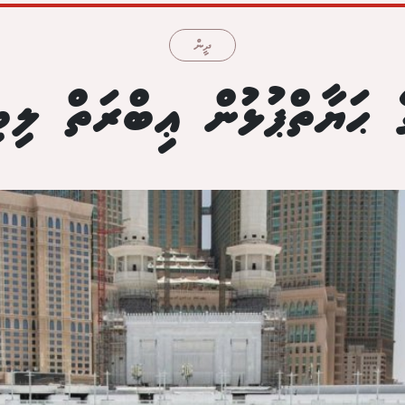
ދީން
 ޙަޔާތްޕުޅުން ޢިބްރަތް ލިބި