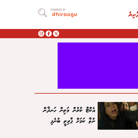
POWERED BY
ުނިޔެ
އެކްޓް ކުރުން މަތިން ހަނދާން
ނުވާ ކަމަށް ޕްރިތީ ބުނެފި