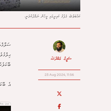
ކައުބަތުﷲ ގެފުޅު ކައިރީގައި މީހުން ނަމާދުކުރަނީ.
ސަލާމްލ
ޙިލްމުވ
ޝަފީޢު ޢަބްދުﷲ
ބޭކަލެކެ
23 Aug 2024, 11:56
އެ ބޭކަ
Pvt. Ltd