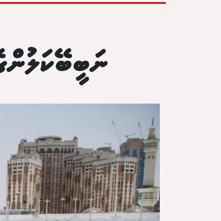
ނަބީބޭކަލުންގެ