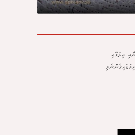
ާއި ޢިލްމާއި
ވަޑައިގެންނެވި