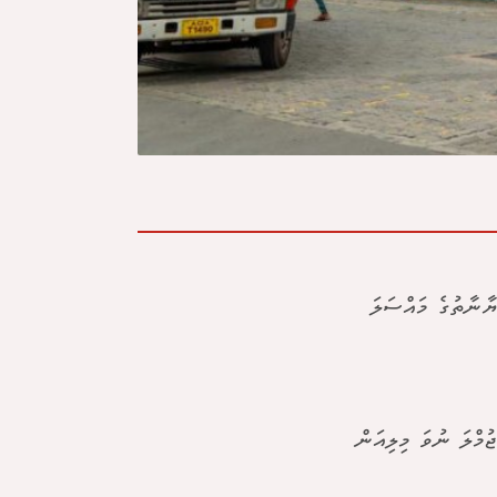
ޔާނާތުގެ މައްސަލަ
ުމްލަ ނުވަ މިލިއަން