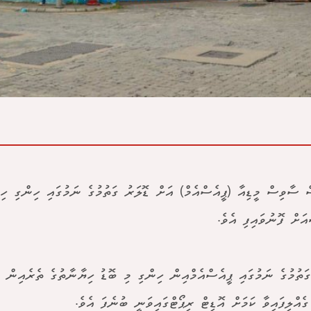
ް ސާވިސް މީޑިއާ (ޕީއެސްއެމް) އަށް ޑޮލަރު ގަތުމުގެ ނަމުގައި ހިންގި ހި
ަށް ފޮނުވައިފި އެވެ.
ގަތުމުގެ ނަމުގައި ޕީއެސްއެމްއިން ހިންގި މި ބޮޑު ހިޔާނާތުގެ ތެރެއިން ޖ
ގެއްލިފައިވާ ކަމަށް އޮޑިޓް ރިޕޯޓްގައިވަނީ ބުނެފަ އެވެ.