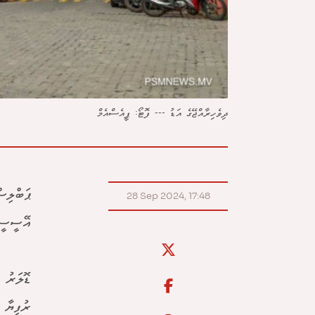
ދިވެހިރާއްޖޭގެ އަޑު --- ފޮޓޯ: ޕީއެސްއެމް
ޕަބްލިސ
28 Sep 2024, 17:48
އޭސީސީއ
ޑޮލަރު 
ރުފިޔާ 