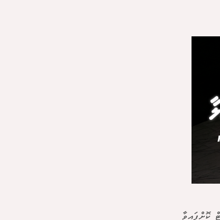
ް ކޮށްފައިވާ