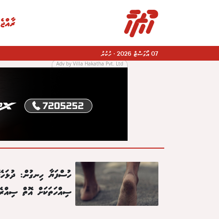
ރާއްޖެ
07 އޯގަސްޓް 2026
·
ހުކުރު
Adv by Villa Hakatha Pvt. Ltd
|
ހުސްފަޔާ ހިނގުން: ދުޅަހެޔ
ސިއްހަތަކަށް އޮތް ސިއްރެ