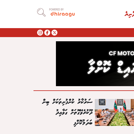
POWERED BY
ުނިޔެ
ސަރުކާރު ކުންފުނިތަކަށް ބިން
ދޫކުރެވޭގޮތަށް ގަވާއިދު
ބަދަލުކޮށްފި