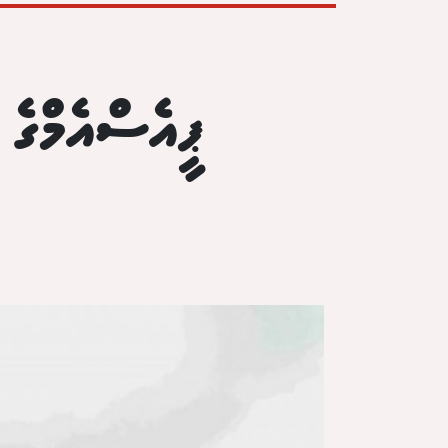
ޕީއެސްއެމްގެ