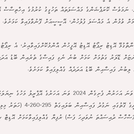
ެ. ނަމަވެސް ކޮރަޕްޝަންގެ މައްސަލަތައް ތަހުގީގު ކުރުމުގެ އިހްތިސާސް
މަށް ވުމުން އެ މައްސަލަ ފުލުހުން، އޭސީސީއަށް ފޮނުވާފައިވާ ކަމަށެވެ.
ނާތާގުޅޭ އޮޑިޓު ރިޕޯޓު އޮޑިޓު އޮފީހުން އާންމުކޮށްފައިވާއިރު، އެ ރިޕޯޓު
ްޏަށް ޑޮލަރު ގަތުމަށް ކަމަށް ބުނެ ނެގި ފައިސާގެ ތެރެއިން ބޮޑު އަދަދެ
ި ލިބުނު ފައިސާއިން ބޮޑު އަދަދެއް ގެއްލިފައިވާ ކަމަށެވެ.
2017 ވަނަ އަހަރުން ފެށިގެން 2024 ވަނަ އަހަރުގެ އޭޕްރީލު މަހ
އާމްދަނީގެ ގޮތުގައި ނަގުދު ފައިސާއިން ބަލަ
ަސްހާސް ދުއިސައްތަ ނުވަދިހަ ފަސް) ރުފިޔާ ގެއްލިފައިވާކަމަށް އޮޑިޓް ރިޕ