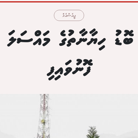
ޕީއެސްއެމް
 ބޮޑު ހިޔާނާތުގެ މައްސަލަ
ފޮނުވައިފި