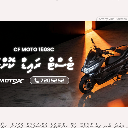
Adv by Villa Hakatha 
ް މިއަދު ބުނީ ޕީއެސްއެމްއާ ގުޅޭ ހިޔާނާތުގެ މައްސަލައެއް ފުލުހަށް ރިޕޯޓ