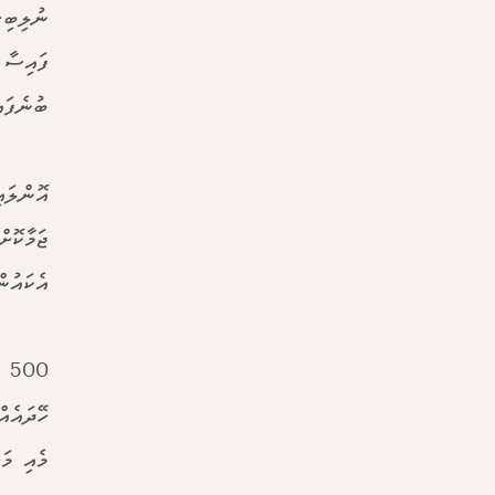
ނުލިބިގ
ފައިސާ 
ބުނެފައި
ޖަމާކޮށ
އެކައުންޓަކަ
00
މެއި މަހ