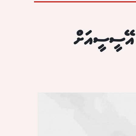
 އޭސީސީއަށް