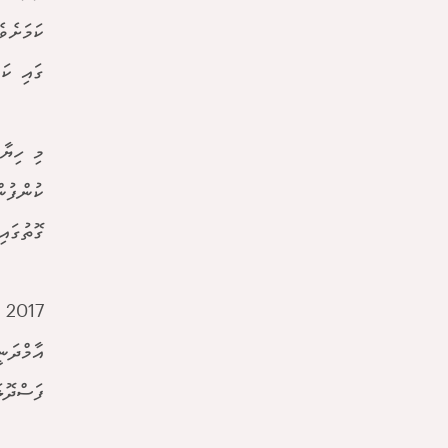
ކަމަށެވ
ގައި ކަ
މި ހިޔާ
ކުންފުނ
ގޮތުގައ
ފަސްދޮޅ