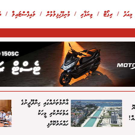
 މިއަދު
/
ރިޕޯޓް
/
ވިޔަފާރި
/
މުނިފޫހިފިލުވުން
/
ލައިފްސްޓައިލް
/
ދ
އާންމުތަނެއްގައި ހިންދޫދީނުގެ
ޮ
އަޅުކަންކުރި މީހަކު
އް!
ހައްޔަރުކޮށްފި