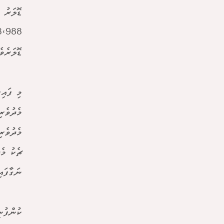
ޑޮލަރެވެ. އެއީ 1.2 މިލިއ
މި ފައި
މެދުވެރ
ޗެކު މެ
ނަގާފައ