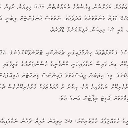
ޑޮލަރު ގަތުމަށް ކަމަށްބުނެ ޕީއެސްއެމް އެކައުން
ަން ރުފިޔާއަށްވާ ޑޮލަރެވެ.
ސާގެ މުއާމަލާތްތައް ހިންގާފައިވަނީ ޗެކުންނާއި ޓްރާންފާކޮށްގެނެވެ. އެގޮ
ިކޮށް ގިނަ ފައިސާ ނަގާފައިވަނީ ކުންފުނީގެ މެސެންޖަރެއްގެ ވަޒީފާގައި ހު
ދުވެރިކޮށް ނަގާފައިވެ އެވެ. އިތުރު ދެ މުވައްޒަފަކު މެދުވެރިކޮށްވެސް ޗެ
ިވާކަމަށް އޮޑިޓް ރިޕޯޓުން އެނގެ އެވެ.
ކުންފުނީގެ މުވައްޒަފެއް މެދުވެރިކޮށް، 3.5 މިލިއަން ރުފިޔާ ޗެކުން