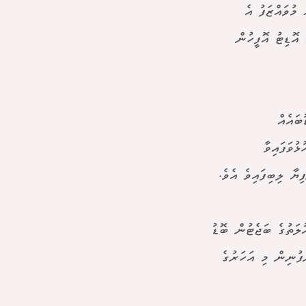
މުވައްޒަފު އެ
އޮޑިޓު އޮފީހުން
 ބޮޑުބައެއް
ުވަފައިވާ
ުލަތުގެ ބަޖެޓުން ބޮޑު
ެ ކުންފުނިން މި އަހަރުގެ