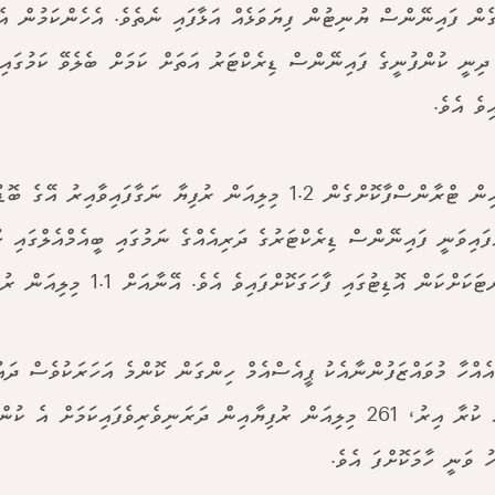
ެން ފައިނޭންސް ޔުނިޓުން ފިޔަވަޅެއް އަޅާފައި ނެތެވެ. އެހެންކަމުން އެ 
ދިނީ ކުންފުނީގެ ފައިނޭންސް ޑިރެކްޓަރު އަތަށް ކަމަށް ބެލެވޭ ކަމުގައި 
ވެ އެވެ.
އޮންލައިން ޓްރާންސްފާކޮށްގެން 1.2 މިލިއަން ރުފިޔާ ނަގާފައިވާއިރު އޭގެ
ްފައިވަނީ ފައިނޭންސް ޑިރެކްޓަރުގެ ދަރިއެއްގެ ނަމުގައި ބީއެމްއެލްގައި ހުޅ
ށްކަން އޮޑިޓުގައި ފާހަގަކޮށްފައިވެ އެވެ. އޭނާއަށް 1.1 މިލިއަން ރުފިޔާ ލިބިފައިވެ އެވެ.
5 އެއްހާ މުވައްޒަފުންނާއެކު ޕީއެސްއެމް ހިންގަން ކޮންމެ އަހަރަކުވެސް ދައ
ހޭދައެއް ކުރާ އިރު، 261 މިލިއަން ރުފިޔާއިން ދަރަނިވެރިވެފައިކަމަށް އ
ު ވަނީ ހާމަކޮށްފަ އެވެ.