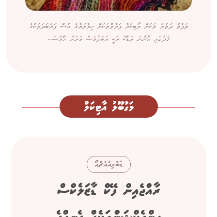
ތަފާތު ދަތުރު ތަކަށް ލޯބިކުރާ ފަރާތްތަކަށް ހިމާލަޔާގެ އުސް ފަރުބަދަތަކުގެ
މެދުގައި އޮންނަ ލަޑާކް އަކީ އަބަދުވެސް ވަރަށް ހާއްސަ...
މަގުބޫލު އާޓިކަލް
ޑަބްލިއުއެޗްއޯ
ރާއްޖެއިން ފޭކް ޑާޒަލެކްސް