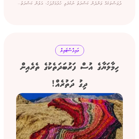
ދުވަސްތަކެއް ވަންދެން ކަސްރަތު ނުކުރެވި ހުރުމަށްފަހު، އަލުން ކަސްރަތު...
ލައިފްސްޓައިލް
ހިމާލަޔާގެ އުސް ފަރުބަދަތެކުގެ ތެރެއިން
ދިގު ދަތުރެއް!