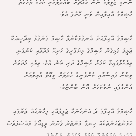
ނޭނގި ޖަލީލުގެ ނަން މައްޗަށް ބައްދަލުކުރި ކަމުގެ ތުހުމަތު
ހާޝިމްގެ އާއިލާއިން ވަނީ ކޮށްފަ އެވެ.
ހާޝިމްގެ އާއިލާއަށް އެނގުމަކާނުލާ ހާޝިމް ގެންގުޅު ބިދޭސީއަކާ
ޖަލީލު ގުޅިގެން ހާޝިމްގެ ވިޔަފާރީގެ ހުރިހާ މުދާލާއި ކުންފުނި
ވިއްކާލާފައިވާ ކަމަށް ހާޝިމްގެ ދަރި ބުނެ އެވެ. ވިއްކި މުދަލަށް
ލިބުނު ފައިސާއާއި ކުންފުނީގެ މުދަލަށް ވީގޮތް އާއިލާއަށް
އަންގާފައި ނުވާކަމަށް އޭނާ ބުންޏެވެ.
ހާޝިމްގެ އާއިލާގެ ދެ އަންހެނަކާ ޖަލީލުއާއި ފިހާރައެއް ތެރޭގައި
ހަމަނުޖެހުންތަކެއް ހިނގާ މަންޒަރު ފެންނަ ވީޑިއޯގެ މައްސަލަވެސް