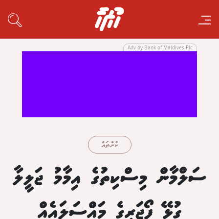
Adv by Bank of Maldives Plc
ކުށްތައް
ސަލްމާން މިސްކިތުގެ އިމާމު ޖަލީލާ
ގުޅޭ ފޯޖަރީގެ މައްސަލައެއް