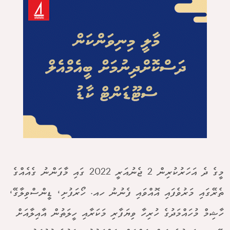
މީގެ ދެ އަހަރުކުރިން 2 ޖެނުއަރީ 2022 ގައި މާފަންނު ގެއެއްގެ
ތެރޭގައި މަރުވެފައި އޮއްވައި ފެނުނު ހއ. ހޯރަފުށި، ޑީންސްވިލާގޭ،
ހާޝިމް މުހައްމަދުގެ ހުރިހާ ވިޔަފާރި މަކަރާއި ހީލަތުން އާއިލާއަށް