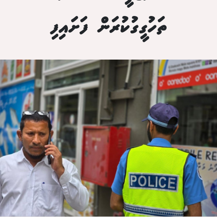
ތަހުގީގުކުރަން ފަށައިފި