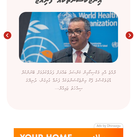
އިންޖެކްޝަންތަކެއް ފެނިއްޖެ
ރާއްޖެ އާއި މެކްސިކޯއިން ކެންސަރު ބައްޔަށް ފަރުވާކުރުމަށް ބޭނުންކުރާ
ޑާޒަލެކްސްގެ ފޭކް އިންޖެކްޝަންތަކެއް ފެނުމާ ގުޅިގެން، ދުނިޔޭގެ
ސިއްހަތު ޖަމިއްޔާ،...
Adv by Dhiraagu