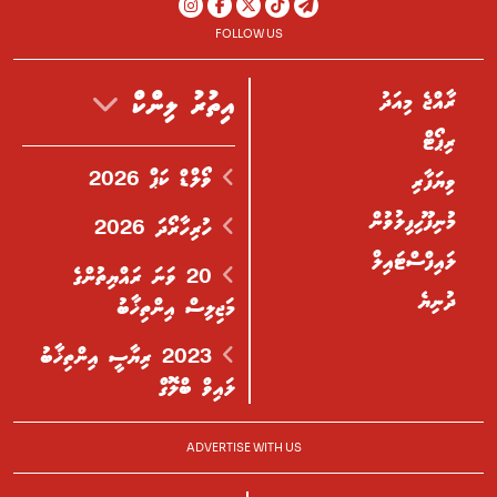
FOLLOW US
ރާއްޖެ މިއަދު
އިތުރު ލިންކް
ރިޕޯޓް
ވޯލްޑް ކަޕް 2026
ވިޔަފާރި
މުނިފޫހިފިލުވުން
ހުރިހާރޯދަ 2026
ލައިފްސްޓައިލް
20 ވަނަ ރައްޔިތުންގެ
ދުނިޔެ
މަޖިލިސް އިންތިޚާބު
2023 ރިޔާސީ އިންތިޚާބު
ލައިވް ބްލޮގް
ADVERTISE WITH US