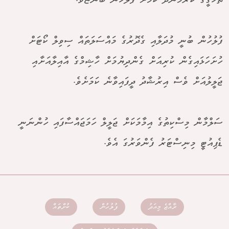
ތަހުގީގު ކުރަމުންދާ ކަމަށް ފުލުހުން ބުންޏެވެ.
ފުލުހުން ބުނީ މުދަލާއި ގެދޮރުގެ މައްސަލަތައް ސިވިލް ކޯޓަށް
ހުށަހަޅައިގެން ކުރިއަށް ގެންދިޔުމަށް ހާޝިމްގެ އާއިލާއަށާއި
ޖަލީލުއަށް ވެސް އިރުޝާދު ދީފައިވާނެ ކަމަށެވެ.
ސަލްމާން މިސްކިތުގެ އިމާމަކަށް ޖަލީލް ހަމަޖައްސާފައި ހުންނަނީ
ޑެޕިއުޓީ މިނިސްޓަރު ފެންވަރުގަ އެވެ.
ރާއްޖެ މިއަދު
ފުލުހުން
ކުށްތައް