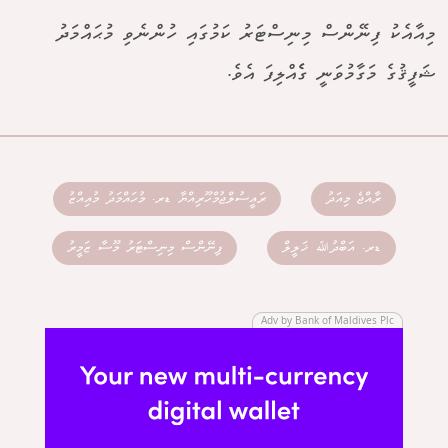
މިއާއެކު ފިނޭންސް މިނިސްޓަރު ކަމުގައި ހުންނެވި މުޙައްމަދު
ޝަފީޤުގެ މަގާމުވަނީ ގެެއްލިފަ އެވެ.
ރާއްޖެ މިއަދު
ރައީސުލްޖުމްހޫރިއްޔާ ޑރ. މުހައްމަދު މުއިއްޒު
ޑރ. އަބްދުﷲ ޚަލީލް
ފިނޭންސް މިނިސްޓަރު މޫސާ ޒަމީރު
Adv by Bank of Maldives Plc