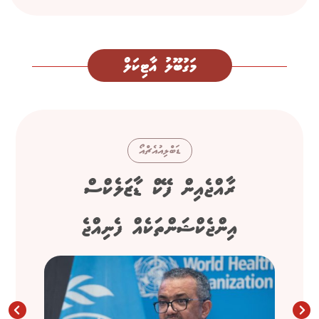
މަގުބޫލު އާޓިކަލް
ޑަބްލިއުއެޗްއޯ
ރާއްޖެއިން ފޭކް ޑާޒަލެކްސް
އިންޖެކްޝަންތަކެއް ފެނިއްޖެ