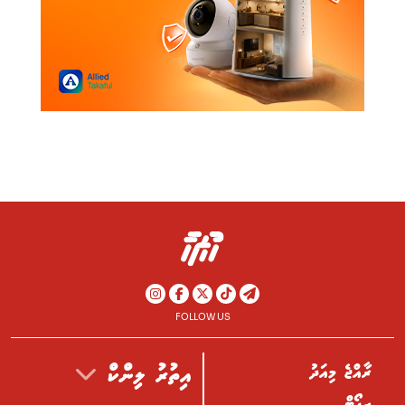
FOLLOW US
ރާއްޖެ މިއަދު
އިތުރު ލިންކް