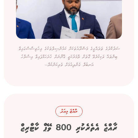
ސަރުކާރުގެ ތަރައްގީގެ މަޝްރޫއުތަކަށް ކައުންސިލްތަކުގެ އިހުތިސާސްގައިވާ
ބިންތައް ވަކިކުރެވޭ ގޮތަށް ލާމަރުކަޒީ ގާނޫނަށް ހުށަހަޅާފައިވާ އިސްލާހު
އަނބުރާ ގެންދިއުމަށް ވެރިކަންކުރާ...
ރާއްޖެ މިއަދު
ރާއްޖެ އެތެރެކުރި 800 ވޭޕް ކާޓްރިޖް