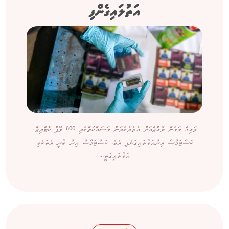
އަތުލައިގެންފި
ވައިގެ މަގުން ރާއްޖެއަށް އެތެރެކުރަން މަސައްކަތްކުރި 800 ވޭޕް ކާޓްރިޖް،
ކަސްޓަމްސް އިންއަތުލައިގަނެފި އެވެ. ކަސްޓަމްސް އިން ބުނީ އެތަކެތި
އަތުލައިގަތީ...