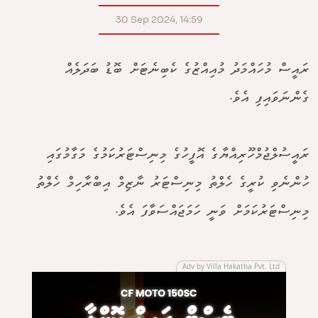
30 Sep 2024, 14:59
ރައީސް މުހައްމަދު މުއިއްޒުގެ ކެބިނެޓަށް ބޮޑު ބަދަލެއް
ގެންނަވައިފި އެވެ.
ރައީސުލްޖުމްހޫރިއްޔާގެ އޮފީހުގެ މިނިސްޓަރުކަމުގެ މަގާމުގައި
ހުންނެވި ކުރީގެ ހެލްތު މިނިސްޓަރު ނާޒިމް އިބްރާހިމް ހެލްތު
މިނިސްޓަރުކަމަށް ވަނީ ހަމަޖައްސަވާފަ އެވެ.
Adv by Villa Hakatha Pvt. Ltd