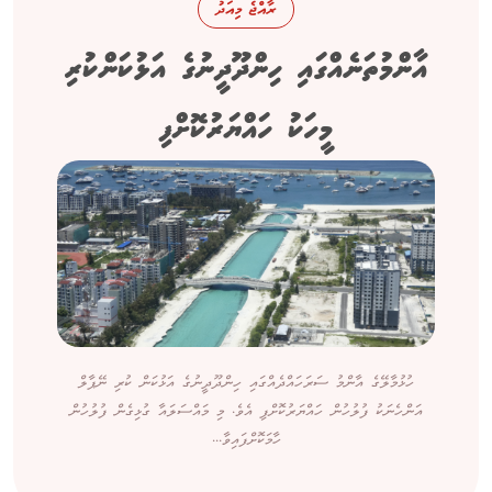
ރާއްޖެ މިއަދު
އާންމުތަނެއްގައި ހިންދޫދީނުގެ އަޅުކަންކުރި
މީހަކު ހައްޔަރުކޮށްފި
ހުޅުމާލޭގެ އާންމު ސަރަހައްދެއްގައި ހިންދޫދީނުގެ އަޅުކަން ކުރި ނޭޕާލް
އަންހެނަކު ފުލުހުން ހައްޔަރުކޮށްފި އެވެ. މި މައްސަލައާ ގުޅިގެން ފުލުހުން
ހާމަކޮށްފައިވާ...