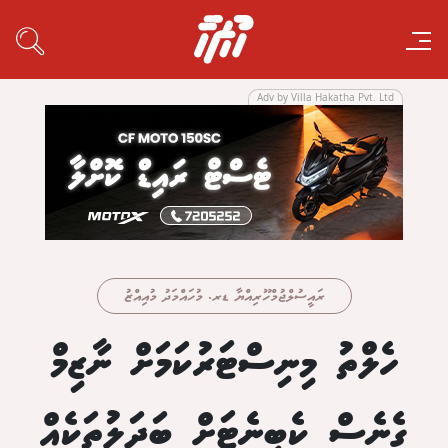
Adv by Villa Hakatha Pvt. Ltd
ރައީސުލްޖުމްހޫރިއްޔާ ޑރ. މުހައްމަދު މުއިއްޒު
ހެލްތު މިނިސްޓަރުކަމަށް ނާޒިމް
ގެނެސް ކެބިނެޓަށް ބަދަލުތަކެއް