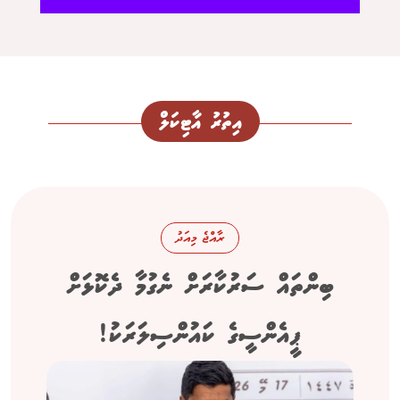
އިތުރު އާޓިކަލް
ރާއްޖެ މިއަދު
ބިންތައް ސަރުކާރަށް ނެގުމާ ދެކޮޅަށް
ޕީއެންސީގެ ކައުންސިލަރަކު!