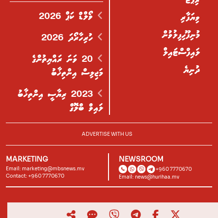
ރިޕޯޓް
ވޯލްޑް ކަޕް 2026
ވިޔަފާރި
މުނިފޫހިފިލުވުން
ހުރިހާރޯދަ 2026
ލައިފްސްޓައިލް
20 ވަނަ ރައްޔިތުންގެ
ދުނިޔެ
މަޖިލިސް އިންތިޚާބު
2023 ރިޔާސީ އިންތިޚާބު
ލައިވް ބްލޮގް
ADVERTISE WITH US
MARKETING
NEWSROOM
Email:
marketing@mbsnews.mv
+960 7770670
Contact: +960 7770670
Email:
news@hurihaa.mv
© 2026, Hurihaa.mv. All Rights Reserved.
Powered by
Lagoon Labs
.