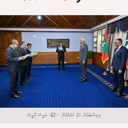
މިނިސްޓަރުން ހުވާ ކުރެއްވުން ---ފޮޓޯ: ރައީސް އޮފީސް