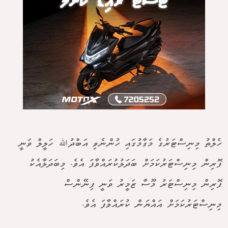
ހެލްތު މިނިސްޓަރުގެ މަގާމުގައި ހުންނެވި އަބްދުﷲ ހަލީލް ވަނީ
ފޮރިން މިނިސްޓަރުކަމަށް ބަދަލުކުރައްވާފަ އެވެ. މިބަދަލާއެކު
ފޮރިން މިނިސްޓަރު މޫސާ ޒަމީރު ވަނީ ފިނޭންސް
މިނިސްޓަރުކަމަށް އައްޔަން ކުރައްވާފަ އެވެ.