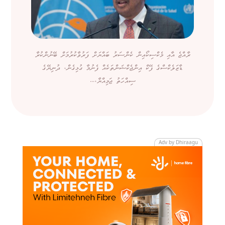
ރާއްޖެ އާއި މެކްސިކޯއިން ކެންސަރު ބައްޔަށް ފަރުވާކުރުމަށް ބޭނުންކުރާ
ޑާޒަލެކްސްގެ ފޭކް އިންޖެކްޝަންތަކެއް ފެނުމާ ގުޅިގެން، ދުނިޔޭގެ
ސިއްހަތު ޖަމިއްޔާ،...
Adv by Dhiraagu