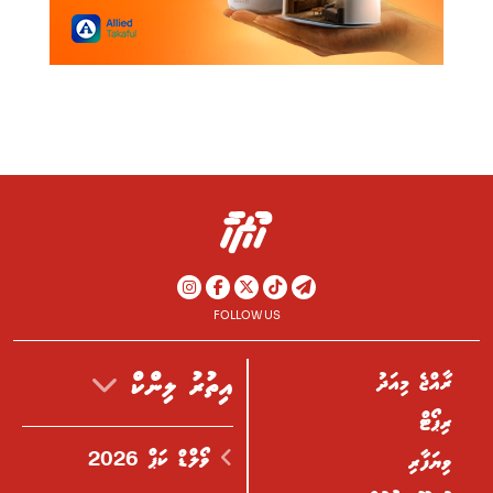
FOLLOW US
ރާއްޖެ މިއަދު
އިތުރު ލިންކް
ރިޕޯޓް
ވޯލްޑް ކަޕް 2026
ވިޔަފާރި