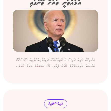
އުޅުއްވަނީ ވަރަށް ވޭނުގައި
އެމެރިކާގެ ކުރީގެ ރައީސް ޖޯ ބައިޑަންއަށް ޖެހިވަޑައިގެންފައިވާ ޕްރޮސްޓޭޓް
ކެންސަރު ކަށިތަކަށްވުރެ ބޭރަށް ފެތުރި، އޭގެ ސަބަބުން ވަރަށް ބޮޑަށް...
ލައިފްސްޓައިލް