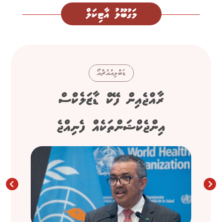
މަގުބޫލު އާޓިކަލް
ޑަބްލިއުއެޗްއޯ
ރާއްޖެއިން ފޭކް ޑާޒަލެކްސް
އިންޖެކްޝަންތަކެއް ފެނިއްޖެ