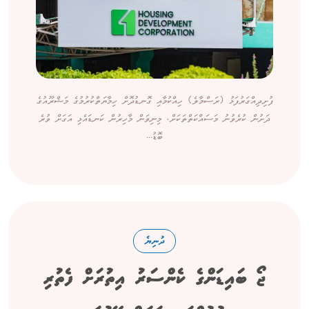
ފުށިދިއްގަރުފަޅު (ރަސްމާލެ) ހިއްކުމާއި ގޮނޑުދޮށް ހިމާޔަތްކުރުމުގެ މަޝްރޫއުގެ
ދަށުން ކުރެވުނު މަސައްކަތްތަކަށް، މިނިވަން މާހިރުން ކަނޑައެޅި އަގަށް ވުރެ
ބޮޑު...
ދުނިޔެ
ޖޯ ބައިޑަންގެ ކެންސަރު އިތުރަށް ފެތުރި