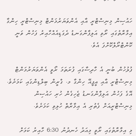
ހައުސިން މިނިސްޓްރީ އާއި އެންވަޔަރުމަންޓް މިނިސްޓްރީ ހިންގާ
އިމާރާތުގައި ރޯވި އަލިފާންގަނޑު ދެގަޑިއެއްހާއިރު ފަހުން ވަނީ
ކޮންޓްރޯލްކޮށްފަ އެވެ.
ފުލުހުން ބުނީ އެ ހާދިސާގައި ފުރަތަމަ ރޯވީ އެންވަޔަރުމަންޓް
މިނިސްޓްރީ އާއި އީޕީއޭ ހިންގާ މ. ގްރީން ބިލްޑިންގައި ކަމަށެވެ.
އޭގެ ފަހުން އަލިފާންގަނޑު ޖެހިގެން ހުރި ހައުސިން
މިނިސްޓްރީއަށް ފެތުރި އެ އިމާރާތް ހުލިވި ކަމަށެވެ.
މި އިމާރާތުގައި ރޯވީ މިއަދު ހެނދުނު 6:30 ހާއިރު ކަމަށް