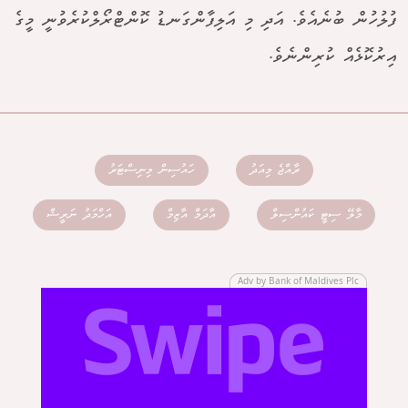
ފުލުހުން ބުނެއެވެ. އަދި މި އަލިފާންގަނޑު ކޮންޓްރޯލްކުރެވުނީ މީގެ
އިރުކޮޅެއް ކުރިންނެވެ.
ރާއްޖެ މިއަދު
ހައުސިން މިނިސްޓަރު
މާލޭ ސިޓީ ކައުންސިލް
އާދަމް އާޒިމް
އަހްމަދު ނަރީޝް
Adv by Bank of Maldives Plc