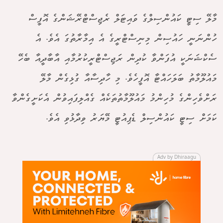
މާލޭ ސިޓީ ކައުންސިލްގެ ވައިޓަލް ރެޖިސްޓްރޭޝަންގެ އޮފީސް
ހުންނަނީ ހައުސިން މިނިސްޓްރީގެ އެ އިމާރާތުގަ އެވެ. އެ
ސެކްޝަނަކީ އުފަންވާ ކުދިން ރަޖިސްޓްރީކުރުމާއި އާބާދީއާ ބެހޭ
މައުލޫމާތު ބަލަހައްޓާ އޮފީހެވެ. މި ހާދިސާއާ ގުޅިގެން މާލޭ
ރަށްވެހިންގެ މުހިންމު މައުލޫމާތުތަކެއް ގެއްލިފައިވުން އެކަށީގެންވާ
ކަމަށް ސިޓީ ކައުންސިލް ޑެޕިއުޓީ މޭޔަރު ވިދާޅުވި އެވެ.
Adv by Dhiraagu