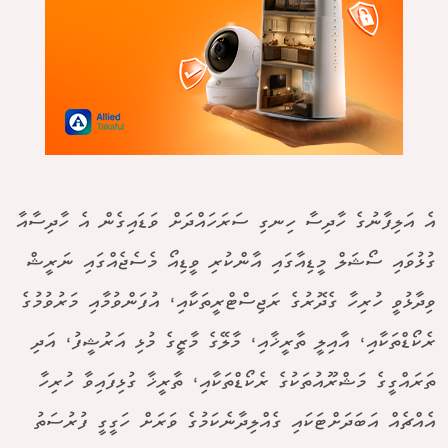
އެ އަލިފާނުގެ ހާދިސާ ހިނގި ސަރަހައްދަށް ވަޑައިގެން އެ ހާދިސާއާ
ގުޅުވައި ސޯޝަލް މީޑިއާގައި އާންކުރި ވީޑިއޯ މެސެޖެއްގައި ނަރީޝް
ވިދާޅުވީ ހުރިހާ ގެދޮރުގެ ރަޖިސްޓްރީތަކާއި، އުފަންވުމާއި މަރުވުމުގެ
ރެކޯޑްތަކާއި، އާއިލީ ތާރީޚާއި، މާލޭގެ މާޒީގެ މުޅި އަރުޝީފު، އަދި
ތަރައްގީގެ މަޝްރޫއުތަކުގެ ރެކޯޑްތަކާއި، ތާރީޚާ ގުޅިފައިވާ ހުރިހާ
އެއްޗެއް އަބަދަށްޓަކައި ގެއްލިދާނެކަމުގެ ވަރަށް ހަގީގީ ފުރުސަތު