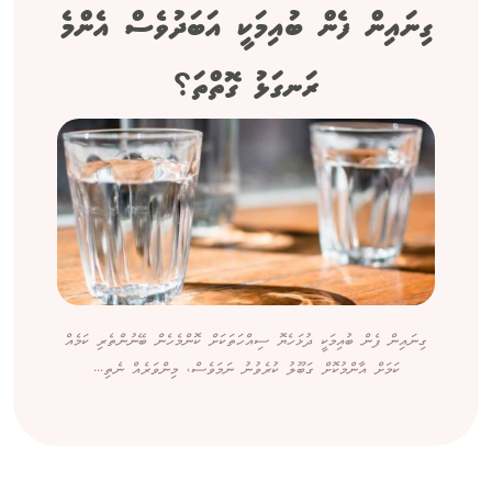
ގިނައިން ފެން ބުއިމަކީ އަބަދުވެސް އެންމެ
ރަނގަޅު ގޮތްތަ؟
ގިނައިން ފެން ބުއިމަކީ ދުޅަހެޔޮ ސިއްހަތަކަށް ކޮންމެހެން ބޭނުންތެރި ކަމެއް
ކަމަށް އާންމުކޮށް ގަބޫލު ކުރެވުނު ނަމަވެސް، މިންވަރެއް ނެތި...