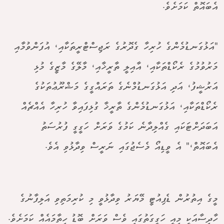
އެބައޮތް ކަމަށެވެ.
"އަޅުގަނޑުމެންގެ ހުރިހާ ގެދޮރުގެ ރަޖިސްޓްރީތަކާއި، އުފަންވުމާއި
މަރުވުމުގެ ރެކޯޑްތަކާއި، އާއިލީ ތާރީޚާއި، މާލޭގެ މާޒީގެ މުޅި
އަރުޝީފު، އަދި އަޅުގަނޑުމްނެގެ ތަރައްގީގެ މަޝްރޫޢުތަކުގެ
ރެކޯޑްތަކާއި، އަޅުގަނޑުމެންގެ ތާރީޚާ ގުޅިފައިވާ ހުރިހާ އެއްޗެއް
އަބަދަށްޓަކައި ގެއްލިދާނެ ކަމުގެ ވަރަށް ހަގީގީ ފުރުސަތު
އެބައޮތް،" އެ ވީޑިއޯ މެސެޖުގައި ނަރީސް ވިދާޅުވި އެވެ.
މީގެ އިތުރުން ޑެޕިއުޓީ މޭޔަރު ވިދާޅުވީ މި ކުރިމަތިވި އަލިފާނުގެ
ހާދިސާއަކީ މިއީ ހަގީގަތުގައި ވެސް ވަރަށް ބޮޑު ހިތާމައެއް ކަމަށެވެ.