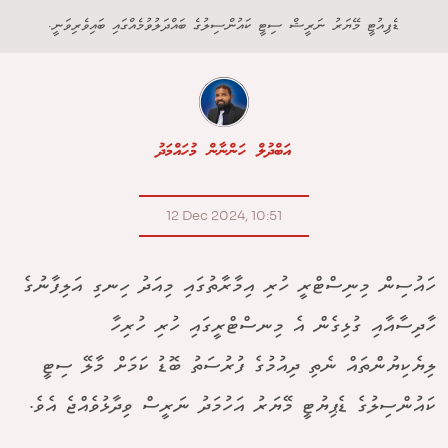
ޑެޕިއުޓީ މޭޔަރު ނަރީޝް ސިޓީ ކައުންސިލުގެ ބައްދަލުވުމެއްގައި ބައިވެރިވަނީ.
އަބްދުލް ހަންނާން މުހައްމަދު
12 Dec 2024, 10:51
ހައުސިން މިނިސްޓްރީ ހުރި އިމާރާތުގައި މިއަދު ހިނގި އަލިފާނުގެ
ހާދިސާއާއި ގުޅިގެން އެ މިނސްޓްރީގައި ހުރި ހުރިހާ
ލިޔެކިޔުންތައް ނެތި ދިއުމުގެ ފުރުސަތު ބޮޑު ކަމަށް މާލޭ ސިޓީ
ކައުންސިލުގެ ޑެޕިޔުޓީ މޭޔަރު އަހުމަދު ނަރީސް ވިދާޅުވެއްޖެ އެވެ.