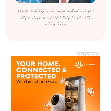
ރާއްޖެ އާއި މެކްސިކޯއިން ކެންސަރު ބައްޔަށް ފަރުވާކުރުމަށް ބޭނުންކުރާ
ޑާޒަލެކްސްގެ ފޭކް އިންޖެކްޝަންތަކެއް ފެނުމާ ގުޅިގެން، ދުނިޔޭގެ
ސިއްހަތު ޖަމިއްޔާ،...
Adv by Dhiraagu