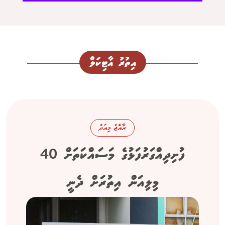
އިތުރު އާޓިކަލް
ރާއްޖެ މިއަދު
ފުށިދިއްގަރުފަޅުގެ މަސައްކަތަށް 40
މިލިއަން އިތުރަށް ދެނީ