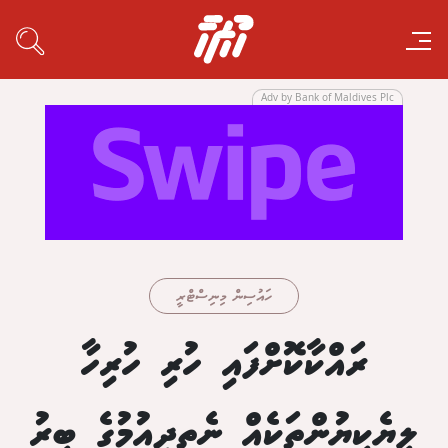
Adv by Bank of Maldives Plc
ހައުސިން މިނިސްޓްރީ
ރައްކާކޮށްފައި ހުރި ހުރިހާ
ލިޔެކިޔުންތަކެއް ނެތިދިއުމުގެ ބިރު