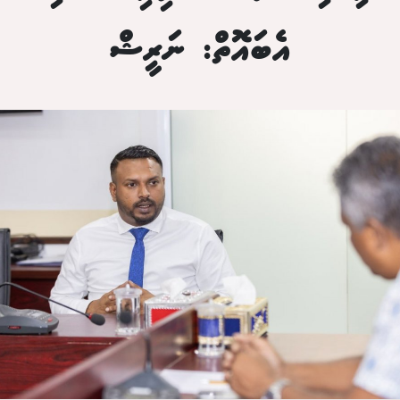
އެބައޮތް: ނަރީޝް