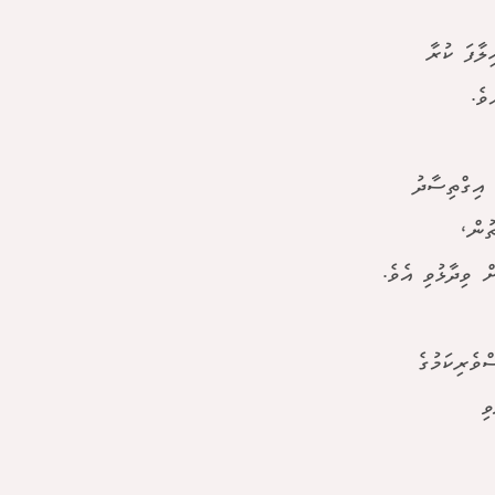
ލާފަ ކުރާ
ވެ.
 އިގްތިސާދު
ުން،
 ވިދާޅުވި އެވެ.
ވެރިކަމުގެ
ި