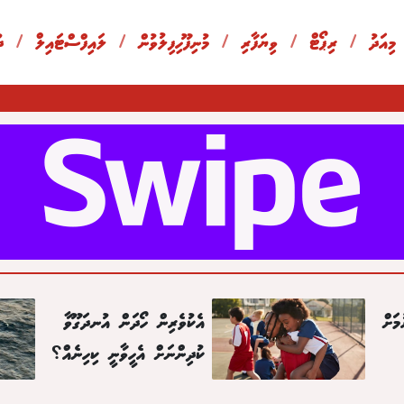
 މިއަދު
/
ރިޕޯޓް
/
ވިޔަފާރި
/
މުނިފޫހިފިލުވުން
/
ލައިފްސްޓައިލް
/
ދ
މަށް
އެކުވެރިން ހޯދަން އުނދަގޫވާ
ކުދިންނަށް އެހީވާނީ ކިހިނެއް؟