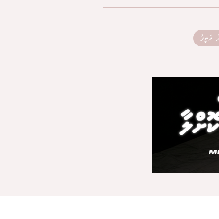
ު ލަތީފު