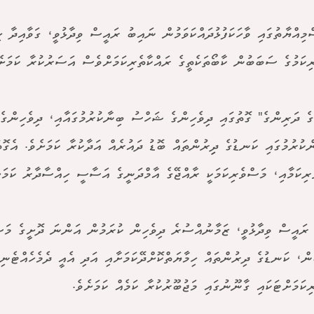
މިއްޔާތުގައި ވާހަކަފުޅުދައްކަވަމުން ނައިބު ރައީސް ވިދާޅުވީ، ގަވާއިދާ ހި
ިކަމުގެ ސަބަބުން ކާބޯތަކެތީގެ ރައްކާތެރިކަމަށްވެސް އަސަރުކުރާ ކަމަށެ
ެ ދަރިންގެ" ގޮތުގައި ދިވެހިންގެ ޝަހްސު ބިނާކުރުމުގައާއި، ދިވެހިންގެ
ްކުރުމުގައި ކަނޑުގެ ދިިރުންތައް ބޮޑު ދައުރެއް އަދާކުރާ ކަމަށެވެ. އެގޮތ
ެރިކަމާއި، މަސްވެރިކަމަކީ ރާއްޖޭގެ އާމްދަނީގެ އަސާސީ ހިއްސާދާރު ކަމަށް
ރައީސް ވިދާޅުވީ، ޒަމާނުއްސުރެ ދިވެހިން ކުރަމުން އަންނަ ދޮށީގެ މަސް
ް، ކަނޑުގެ ދިރުންތައް ހިމާޔަތްކޮށްދޭކަމަށާއި އަދި އެއީ ދެމެހެއްޓެނިވ
ިކަމަށްޓަކައި ގާނޫނުގައި މަޖުބޫރުކުރާ ކަމެއް ކަމަށެވެ.