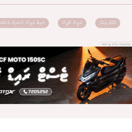
ރާއްޖެ މިއަދު
ރައީސް އޮފީސް
ނައިބު ރައީސް ހުސައިން މުހައްމަދ
Adv by Villa Hakatha 