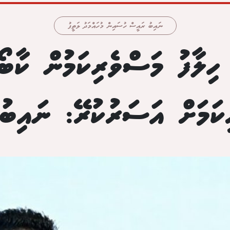
ނައިބު ރައީސް ހުސައިން މުހައްމަދު ލަތީފު
 ހިލާފު މަސްވެރިކަމުން ކާބޯތ
ިކަމަށް އަސަރުކުރޭ: ނައިބ