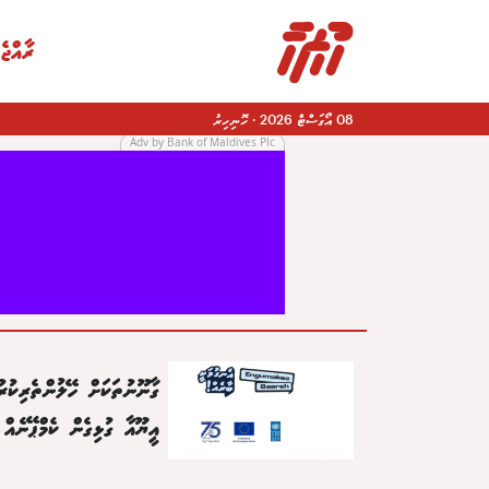
ރާއްޖެ
08 އޯގަސްޓް 2026
·
ހޮނިހިރު
Adv by Bank of Maldives Plc
|
ގާނޫނުތަކަށް ހޭލުންތެރިކުރު
އީޔޫއާ ގުޅިގެން ކެމްޕޭނެއް