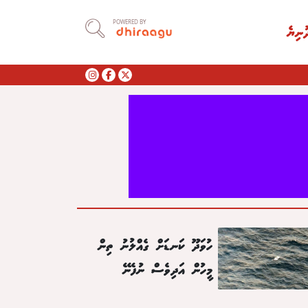
POWERED BY
ުނިޔެ
ހުވަދޫ ކަނޑަށް ގެއްލުނު ތިން
މީހުން އަދިވެސް ނުފެނޭ