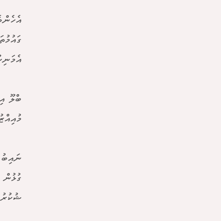
އެހެންވ
ގައުމުތ
އެމަނިކު
ބްލޫ އި
މުއިއްޒ
ނައިބު 
ގުޅުން 
ޝުކުރު 