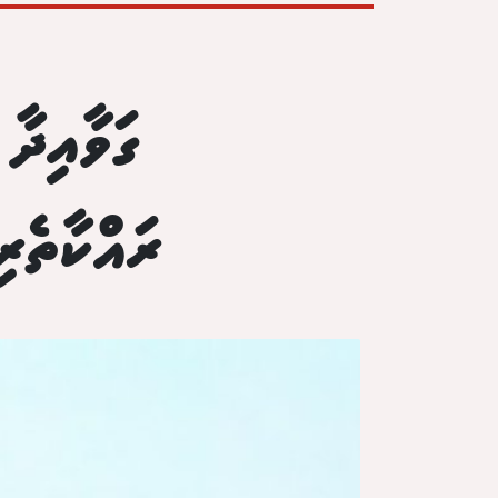
ގަވާއިދާ
ރައްކާތެރ