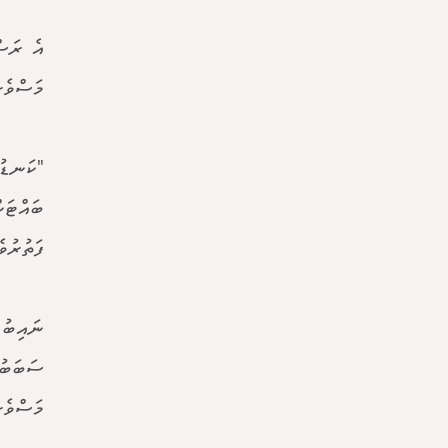
އެ ރަސް
މަސްވެރ
"ކަނޑުގ
ބައްޓަނ
ފަތުރުވ
ނައިބު 
ސަބަބުނ
މަސްވެރ