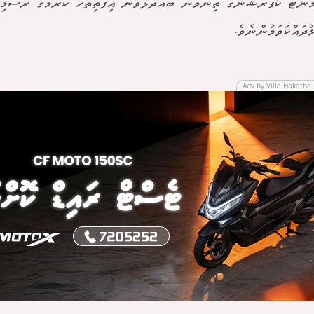
ްމަންޓް ކޯޕަރޭޝަންގެ ތިންވަނަ ބައްދަލުވުން އިފްތިތާހު ކުރުމުގެ ރަސްމިއ
ޅުދައްކަވަމުންނެވެ.
Adv by Villa Hakatha 