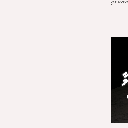
ްޔާތުގައި