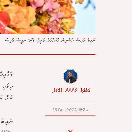
ނައިބު ރައީސް ހުސެއިން މުހައްމަދު ލަތީފް. ފޮޓޯ: ރައީސް އޮފިސް
ގަވާއިދ
ދިވެހި 
އަބްދުލް ހަންނާން މުހައްމަދު
ކުރާ ކަ
16 Dec 2024, 18:34
ނައިބު 