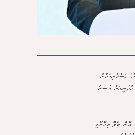
ޔޫ) މަސްވެރިކަމުން
ާމްދަނީއަށް އަސަރު
 އޮން ބްލޫ އިކޮނޮމީ