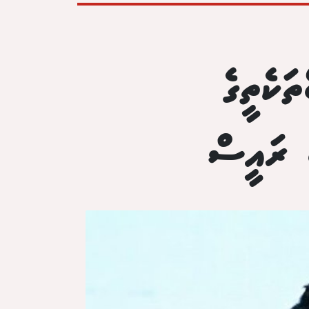
ަކެތީގެ
ު ރައީސް