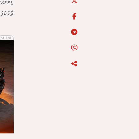
ޑިވޮލޮޕ
ވާހަކަފު
Pvt. Ltd