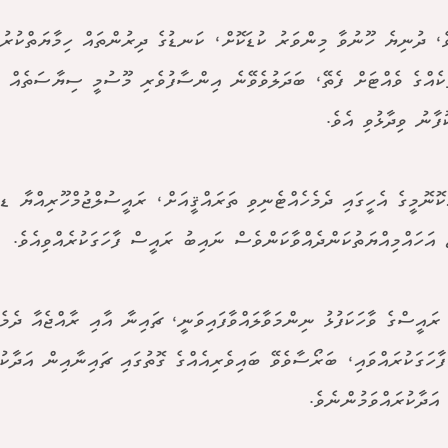
ެ، ދުނިޔެ ހޫނުވާ މިންވަރު ކުޑަކޮށް، ކަނޑުގެ ދިރުންތައް ހިމާޔަތްކުރުމ
ަކެއްގެ ވެއްޓަށް ފެތޭ، ބަދަލުވެވޭނެ އިންސާފުވެރި މޫސުމީ ސިޔާސަތެއް މ
ފާނު ވިދާޅުވި އެވެ.
ކޮނޮމީގެ އެހީގައި ދެމެހެއްޓެނިވި ތަރައްޤީއަށް، ރައީސުލްޖުމްހޫރިއްޔާ ޑ
ު އަހައްމިއްޔަތުކަންދެއްވާކަންވެސް ނައިބު ރައީސް ފާހަގަކުރެއްވިއެވެ.
ރައީސްގެ ވާހަކަފުޅު ނިންމަވާލައްވާފައިވަނީ، ޗައިނާ އާއި ރާއްޖެއާ ދެމ
ފާހަގަކުރައްވައި، ބަރޯސާވެވޭ ބައިވެރިއެއްގެ ގޮތުގައި ޗައިނާއިން އަދާކު
އަދާކުރައްވަމުންނެވެ.