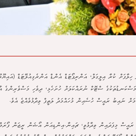
ާ ހިލާފަށް ކުރާ އިލީގަލް، އަންރިޕޯޓަޑް އެންޑް އަންރެގިއުލޭޓަޑް (އައިޔޫ
މަސްކަނޑުތަކުގެ ސްޓޮކް ނުރައްކަލަށް ހުށަހެޅި، ދިވެހި މަސްވެރިންގެ އ
މަށް ނައިބު ރައީސް ހުސެއިން މުހައްމަދު ލަތީފް ވިދާޅުވެއްޖެ އެވެ.
ރައީސް މިފަދައިން ވިދާޅުވީ، ޗައިނާ-އިންޑިއަން އޯޝަން ރީޖަން ފޯރަމް