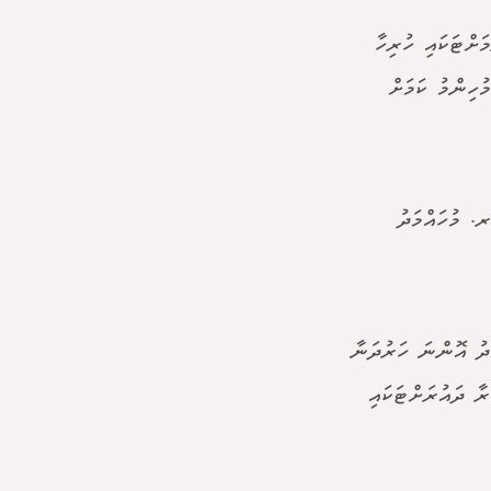
ަށްޓަކައި ހުރިހާ
ުހިންމު ކަމަށް
ރ. މުހައްމަދު
ެދު އޮންނަ ހަރުދަނާ
ރާ ދައުރަށްޓަކައި