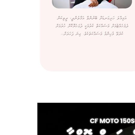
އަމިއްލަ ހަށިގަނޑަށް ބޭނުންވާ އަޅާލުންދީ، ރީތިކަން
ދެމެހެއްޓުމަށް މަސައްކަތް ކުރުމަކީ ދުޅަހެޔޮކޮށް ހުރުމަށް
ކުރެވޭ މުހިންމު މަސައްކަތެކެވެ. ގިނަ ފަހަރަށް...
ބޭރުން ގ
ސިނގިރޭޓަށްވު
ކަމަށް ބުނެ