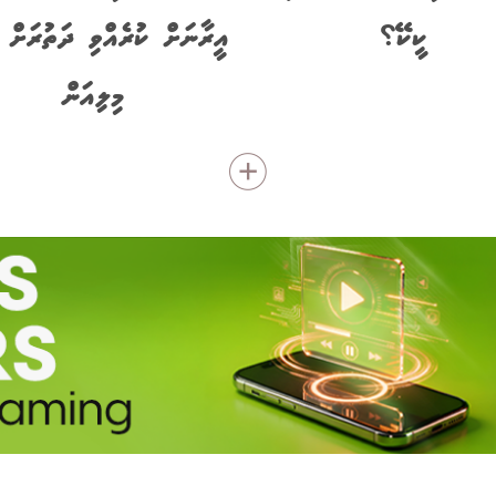
ކީކޭ؟
މިލިއަން