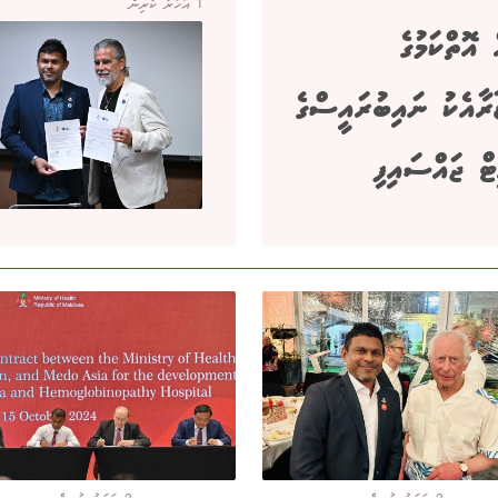
1 އަހަރު ކުރިން
 އޮތްކަމުގެ
ާރާއެކު ނައިބުރައީސްގެ
ޓް ޖައްސައިފި