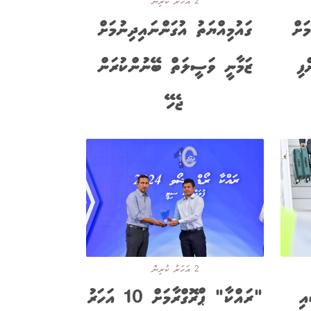
2 އަހަރު ކުރިން
ަށް
ގައުމިއްޔަތު އުގަންނައިދިނުމަށް
ފި
ޒަމާނީ ވަސީލަތް ބޭނުންކުރަން
ޖެހޭ
2 އަހަރު ކުރިން
އި
"ރައްކާ" ޕްރޮގްރާމަށް 10 އަހަރު