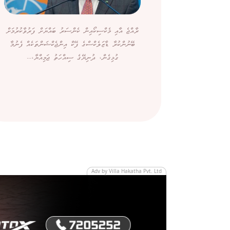
ރާއްޖެ އާއި މެކްސިކޯއިން ކެންސަރު ބައްޔަށް ފަރުވާކުރުމަށް
ބޭނުންކުރާ ޑާޒަލެކްސްގެ ފޭކް އިންޖެކްޝަންތަކެއް ފެނުމާ
ގުޅިގެން، ދުނިޔޭގެ ސިއްހަތު ޖަމިއްޔާ،...
Adv by Villa Hakatha Pvt. Ltd