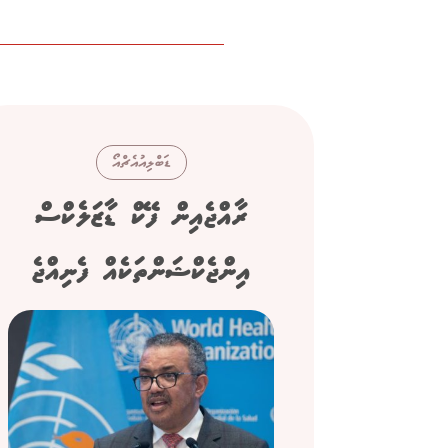
ޑަބްލިއުއެޗްއޯ
ރާއްޖެއިން ފޭކް ޑާޒަލެކްސް
އިންޖެކްޝަންތަކެއް ފެނިއްޖެ