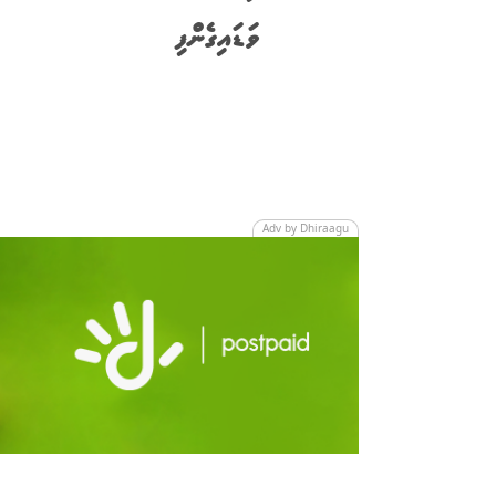
ވަޑައިގެންފި
Adv by Dhiraagu