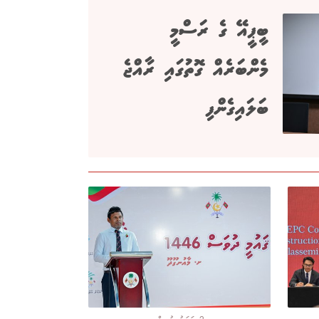
ބީޕީއޭ ގެ ރަސްމީ
މެންބަރެއް ގޮތުގައި ރާއްޖެ
ބަލައިގެންފި