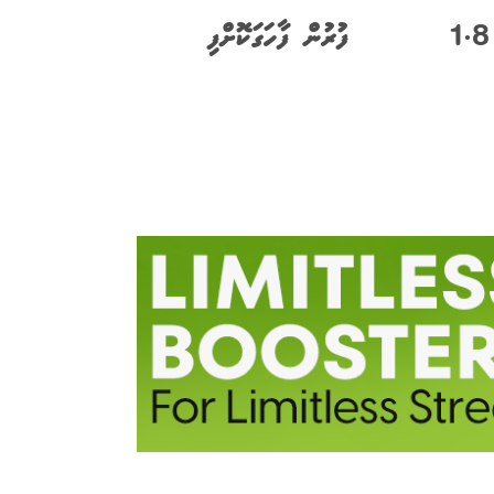
އީރާނަށް ކުރެއްވި ދަތުރަށް 1.8
ފުރުން ފާހަގަކޮށްފި