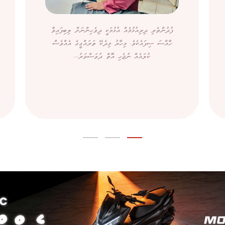
ފުދުންތެރި ދިރިއުޅުމެއް އުޅުމަކީ ދިވެހިންނަށް ލިބިފައިވާ
ހާއްސަ ސިފައެކެވެ. މިހާރު މިދެކޭ ތަރައްގީގެ އެއްވެސް
ކުލައެއް ނުޖެހި އޮތް ދުވަސްވަރު...