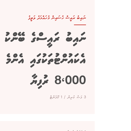
ނައިބު ރައީސް ހުސައިން މުހައްމަދު ލަތީފު
ނައިބު ރައީސްގެ ބޭންކު
އެކައުންޓުތަކުގައި އެންމެ
8،000 ރުފިޔާ
3 މަސް ކުރިން / 1 ކޮމެންޓް