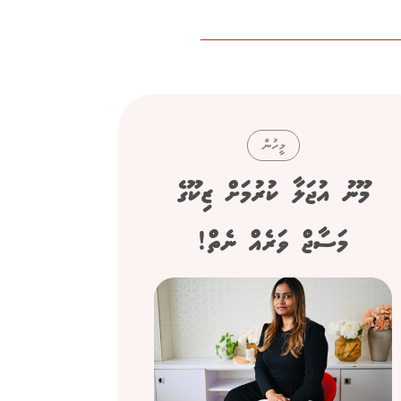
މީހުން
މޫނު އުޖަލާ ކުރުމަށް ޒިކޫގެ
ސިނގ
މަސާޖް ވަރެއް ނެތް!
"ފްރެންޗް