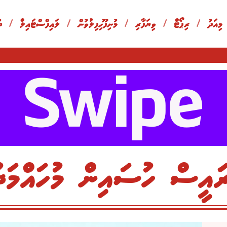
 މިއަދު
/
ރިޕޯޓް
/
ވިޔަފާރި
/
މުނިފޫހިފިލުވުން
/
ލައިފްސްޓައިލް
/
ދ
ައީސް ހުސައިން މުހައްމަދު