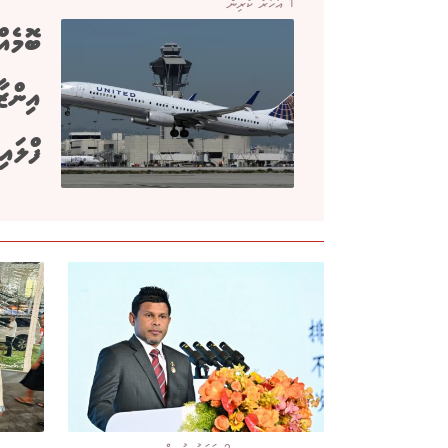
1 އަހަރު ކުރިން
ބޮމެއް
އިންޒ
ފްލައި