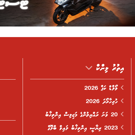
އިތުރު ލިންކް
ވޯލްޑް ކަޕް 2026
ހުރިހާރޯދަ 2026
20 ވަނަ ރައްޔިތުންގެ މަޖިލިސް އިންތިޚާބު
2023 ރިޔާސީ އިންތިޚާބު ލައިވް ބްލޮގް