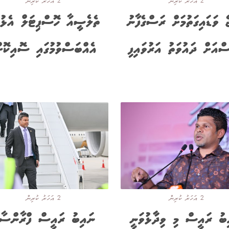
2 އަހަރު ކުރިން
2 އަހަރު ކުރިން
ެ ވަޑައިގަތުމަށް ރަސްގެފާނު
ތެލެސީިއާ ހޮސްޕިޓަލް އެޅުމ
ސްއަށް ދައުވަތު އަރުވައިފި
އެއްބަސްވުމުގައި ސޮއިކޮށް
2 އަހަރު ކުރިން
2 އަހަރު ކުރިން
ބު ރައީސް މި ވިދާާޅުވަނީ
ނައިބު ރައީސް ފްރާންސާ