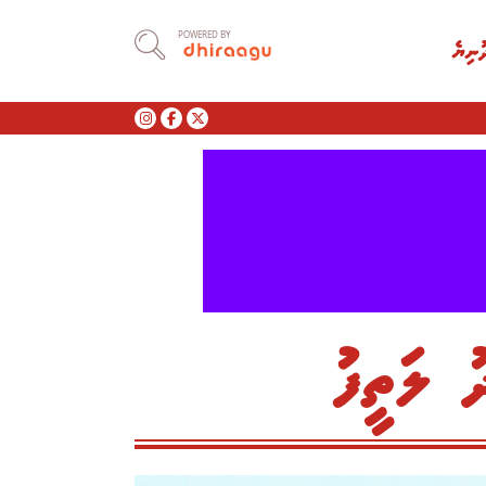
POWERED BY
ުނިޔެ
 ލަތީފު