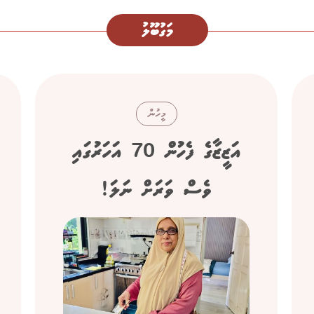
މަގުބޫލު
މީހުން
އަޒީޒާގެ ފެހުން 70 އަހަރުގައި
ވެސް ވަރަށް ނަލަ!