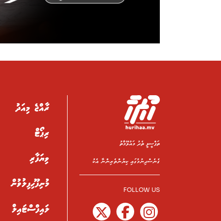
ރާއްޖެ މިއަދު
ރިޕޯޓް
ތަފްސީލީ ތެދު މައުލޫމާތު
ވިޔަފާރި
ގެނެސްދިނުމުގައި ކިޔުންތެރިންނާ އެކު
މުނިފޫހިފިލުވުން
FOLLOW US
ލައިފްސްޓައިލް