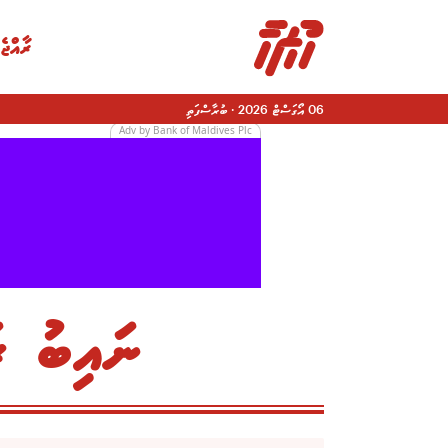
ރާއްޖެ
06 އޯގަސްޓް 2026
·
ބުރާސްފަތި
Adv by Bank of Maldives Plc
ނައިބު ރ