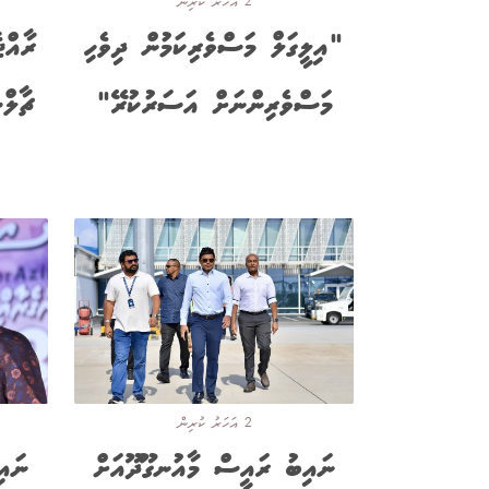
2 އަހަރު ކުރިން
"އިލީގަލް މަސްވެރިކަމުން ދިވެހި
ރާއްޖ
މަސްވެރިންނަށް އަސަރުކުރޭ"
ޗާލް
2 އަހަރު ކުރިން
ނައިބު ރައީސް މާއުނގޫދޫއަށް
ނައި