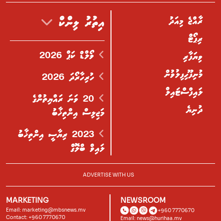
ރާއްޖެ މިއަދު
އިތުރު ލިންކް
ރިޕޯޓް
ވޯލްޑް ކަޕް 2026
ވިޔަފާރި
މުނިފޫހިފިލުވުން
ހުރިހާރޯދަ 2026
ލައިފްސްޓައިލް
20 ވަނަ ރައްޔިތުންގެ
ދުނިޔެ
މަޖިލިސް އިންތިޚާބު
2023 ރިޔާސީ އިންތިޚާބު
ލައިވް ބްލޮގް
ADVERTISE WITH US
MARKETING
NEWSROOM
Email:
marketing@mbsnews.mv
+960 7770670
Contact: +960 7770670
Email:
news@hurihaa.mv