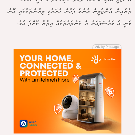
ތެރެއިން އެންޖެލީނާ އެންމެ ފަހުން ހުށައެޅި ލިޔުންތަކުގައި އޭނާ
ވަނީ އެ މައްސަލައަށް އާ ކަންތައްތަކެއް އިތުރު ކޮށްފަ އެވެ.
Adv by Dhiraagu