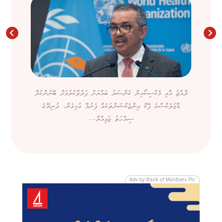
ރާއްޖެ އާއި މެކްސިކޯއިން ކެންސަރު ބައްޔަށް ފަރުވާކުރުމަށް ބޭނުންކުރާ
ޑާޒަލެކްސްގެ ފޭކް އިންޖެކްޝަންތަކެއް ފެނުމާ ގުޅިގެން، ދުނިޔޭގެ
ސިއްހަތު ޖަމިއްޔާ،...
Adv by Bank of Maldives Plc