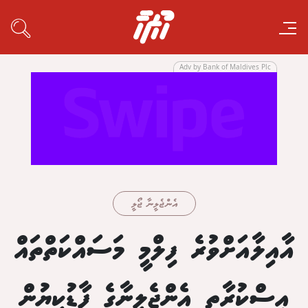
Adv by Bank of Maldives Plc
އެންޖެލީނާ ޖޯލީ
އާއިލާއަށްވުރެ ފިލްމީ މަސައްކަތްތައް
އިސްކުރާތީ އެންޖެލީނާގެ ފާޑުކިޔުން