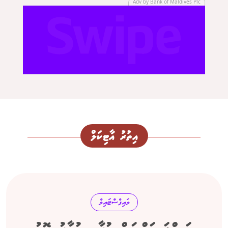
Adv by Bank of Maldives Plc
އިތުރު އާޓިކަލް
ލައިފްސްޓައިލް