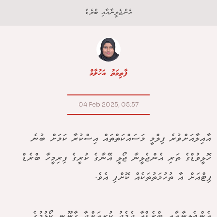
އެންޖެލީނާއާއި ބްރެޑް
ފާތިމަތު އަހުލާމް
04 Feb 2025, 05:57
އާއިލާއަށްވުރެ ފިލްމީ މަސައްކަތްތައް އިސްކުރާ ކަމަށް ބުނެ
ހޮލީވުޑްގެ ތަރި އެންޖެލީނާ ޖޯލީ އޭނާގެ ކުރީގެ ފިރިމީހާ ބްރެޑް
ޕިޓްއަށް އާ ތުހުމަތުތަކެއް ކޮށްފި އެވެ.
އެންޖެލީނާއާއި ބްރެޑްއާ ދެމެދު ކުރިއަށްދާ ގާނޫނީ ކޯޅުމުގެ