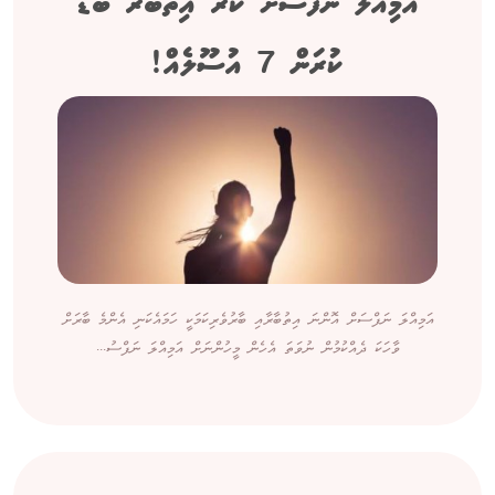
އަމިއްލަ ނަފްސަށް ކުރާ އިތުބާރު ބޮޑު
ކުރަން 7 އުސޫލެއް!
އަމިއްލަ ނަފްސަށް އޮންނަ އިތުބާރާއި ބާރުވެރިކަމަކީ ހަމައެކަނި އެންމެ ބާރަށް
ވާހަކަ ދެއްކުމުން ނުވަތަ އެހެން މީހުންނަށް އަމިއްލަ ނަފްސު...