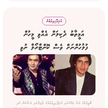
މުނިފޫހިފިލުވުން
އަމީތާބު ދެކިލަން އެއްވި މީހުން
ފުލުހުންނަށް ވެސް ކޮންޓްރޯލް ނުވި
ބޮލީވުޑްގެ ރަން ޒަމާނުގައި މުނިފޫހިފިލުވުމުގެ ދާއިރާގައި ރަސްކަން ކުރި