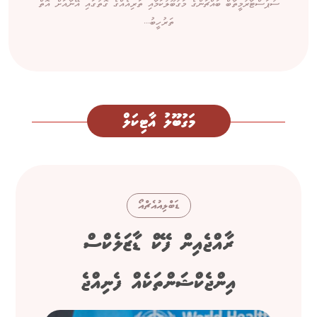
ސުޕަސްޓާރުމީތާބް ބައްޗަންގެ މަގުބޫލުކަމާއި ތަރިއެއްގެ ގޮތުގައި އޭނާއަށް އޮތް
ތަރުހީބު...
މަގުބޫލު އާޓިކަލް
ޑަބްލިއުއެޗްއޯ
ރާއްޖެއިން ފޭކް ޑާޒަލެކްސް
އިންޖެކްޝަންތަކެއް ފެނިއްޖެ