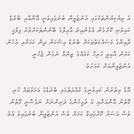
އެ ލިޔެކިޔުންތަކުގައި އެންޖެލީނާ ބުނެފައިވަނީ އޭނާއާއި ބްރެޑް
ކައިވެނި ކޮށްގެން އުޅުނުއިރު އާއިލާގެ ބޭނުންތަކަށްވުރެ ފިލްމީ
ދާއިރާގެ މަސައްކަތްތަކަށް ބްރެޑް އިސްކަން ދިން ކަމަށާއި އެހެން
ކަމުން އާއިލީ ހުރިހާ ކަމެއްގެ ޒިންމާ ނަގަން ޖެހުނީ
އެންޖެލީނާއަށް ކަމަށެވެ.
އޭގެ އިތުރުން ކައިވެނީގެ މުއްދަތުގައި ބްރެޑްގެ އަމަލުތައް ހުރި
ގޮތުން އޭނާއަށާއި އެ ދެމީހުންގެ ދަރިންނަށް ނަފްސާނީ ގޮތުން
ވެސް އަސަރު ކޮށްފައިވާ ކަމަށް ވެސް އެންޖެލީނާ ބުނެފައިވެ އެވެ.