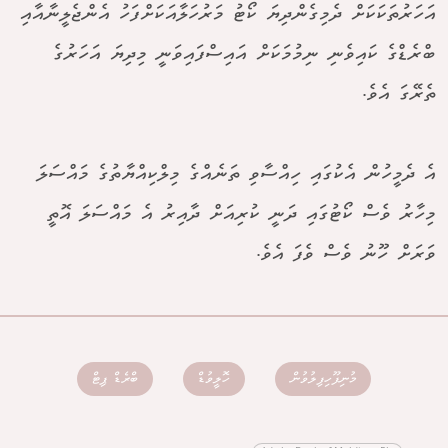
އަހަރުތަކަކަށް ދެމިގެންދިޔަ ކޯޓު މަރުހަލާއަކަށްފަހު އެންޖެލީނާއާއި
ބްރެޑްގެ ކައިވެނި ނިމުމަކަށް އައިސްފައިވަނީ މިދިޔަ އަހަރުގެ
ތެރޭގަ އެވެ.
އެ ދެމީހުން އެކުގައި ހިއްސާވި ތަނެއްގެ މިލްކިއްޔާތުގެ މައްސަލަ
މިހާރު ވެސް ކޯޓުގައި ދަނީ ކުރިއަށް ދާއިރު އެ މައްސަލަ އޮތީ
ވަރަށް ހޫނު ވެސް ވެފަ އެވެ.
މުނިފޫހިފިލުވުން
ހޮލީވުޑް
ބްރެޑް ޕިޓް