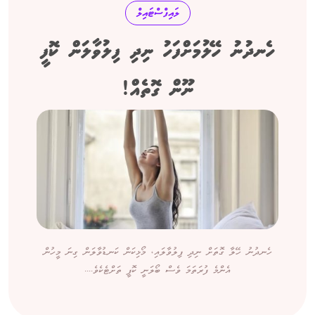
ލައިފްސްޓައިލް
ހެނދުނު ހޭލުމަށްފަހު ނިދި ފިލުވާލަން ކޮފީ
ނޫން ގޮތެއް!
ހެނދުނު ހޭލާ ގޮތަށް ނިދި ފިލުވާލައި، މޯޅިކަން ކަނޑުވާލަން ގިނަ މީހުން
އެންމެ ފުރަތަމަ ވެސް ބޯލަނީ ކޮފީ ތަށްޓެކެވެ....