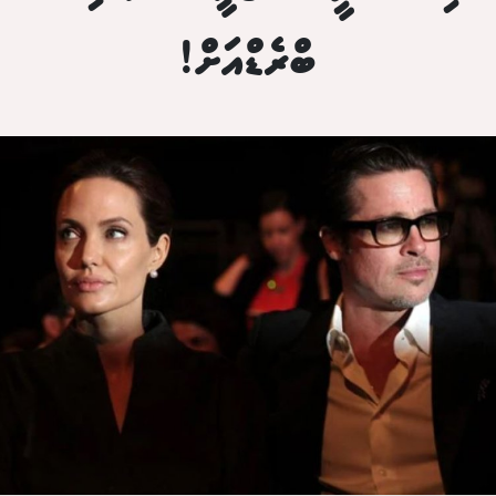
ބްރެޑްއަށް!