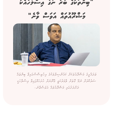
"ބިންތަކުގެ ބާރު ނަގާ އިސްލާހާއެކު
މަޝްރޫއުތައް އަވަސް ވާނެ"
ތަރައްގީގެ މަޝްރޫއުތަކަށް ކައުންސިލްތަކުގެ އިހުތިސާސްގައިވާ ބިންތައް
ސަރުކާރަށް ނެގޭ ގޮތަށް ލާމަރުކަޒީ ގާނޫނަށް ހުށަހަޅާފައިވާ އިސްލާހަކީ
ރަށްރަށުގައި މަޝްރޫއުތައް އަވަސްވާނެ...