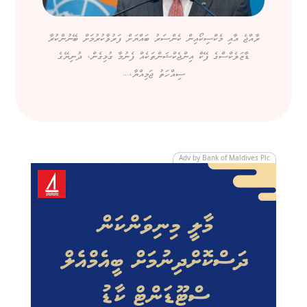
ރާއްޖެ އާއި މެކްސިކޯއިން ކެންސަރު ބައްޔަށް ފަރުވާކުރުމަށް ބޭނުންކުރާ
ޑާޒަލެކްސްގެ ފޭކް އިންޖެކްޝަންތަކެއް ފެނުމާ ގުޅިގެން، ދުނިޔޭގެ
ސިއްހަތު ޖަމިއްޔާ،...
Adv by Bank of Maldives Plc