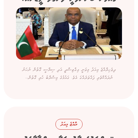
ދިވެހިރާއްޖެ މިއަދު މިވަނީ އިގްތިސާދީ އަދި ސިޔާސީ ގޮތުން ނުހަނު
ނުރައްކާތެރި ފައްތަރެއްގަ އެވެ. ގައުމުގެ މިސްރާބު ހުރި ގޮތުން...
ރާއްޖެ މިއަދު