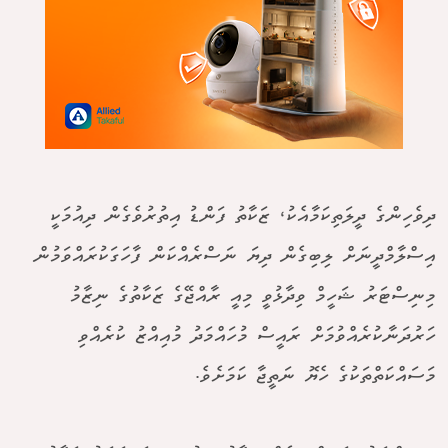
ދިވެހިންގެ ދީލަތިކަމާއެކު، ޒަކާތު ފަންޑު އިތުރުވެގެން ދިއުމަކީ
އިސްލާމްދީނަށް ލިބިގެން ދިޔަ ނަސްރެއްކަން ފާހަގަކުރައްވަމުން
މިނިސްޓަރު ޝަހީމް ވިދާޅުވީ މިއީ ރާއްޖޭގެ ޒަކާތުގެ ނިޒާމު
ހަރުދަނާކުރެއްވުމަށް ރައީސް މުހައްމަދު މުއިއްޒު ކުރެއްވި
މަސައްކަތްތަކުގެ ހެޔޮ ނަތީޖާ ކަމަށެވެ.