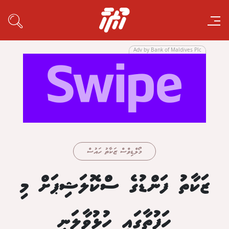
Adv by Bank of Maldives Plc
މޯލްޑިވްސް ޒަކާތު ހައުސް
ޒަކާތު ފަންޑުގެ ސްކޮލަޝިޕަށް މި
ހަފުތާގައި ހުޅުވާލަނީ