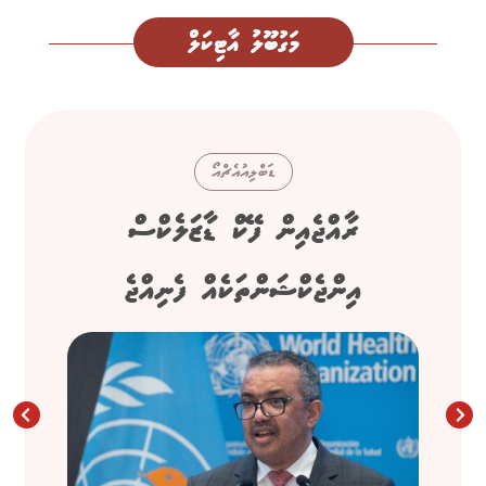
މަގުބޫލު އާޓިކަލް
ޑަބްލިއުއެޗްއޯ
ރާއްޖެއިން ފޭކް ޑާޒަލެކްސް
އިންޖެކްޝަންތަކެއް ފެނިއްޖެ