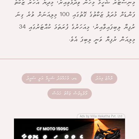
މިނިސްޓަރު ޝަހީމް މިހެން ވިދާޅުވިއިރު، މިދިޔަ އަހަރު ޒަކާތު
ފަންޑަށް މުދަލު ޒަކާތުގެ ގޮތުގައި 100 މިލިއަނަށް ވުރެ ގިނަ
ރުފިޔާ ލިބިފައިވާއިރު، މިއަހަރުގެ ފުރަތަމަ ކުއާޓަރުގައި 34
މިލިއަން ރުފިޔާ ވަނީ ލިބިފަ އެވެ.
ރާއްޖެ މިއަދު
ޑރ. މުހައްމަދު ޝަހީމް އަލީ ސައީދު
މޯލްޑިވްސް ޒަކާތު ހައުސް
Adv by Villa Hakatha Pvt. Ltd