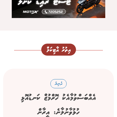
އިތުރު އާޓިކަލް
ދުނިޔެ
އެއްބަސްވުމާއެކު ހޮރްމުޒް ކަނޑުއޮޅި
ހުޅުވާނުލާނެ: އީރާން