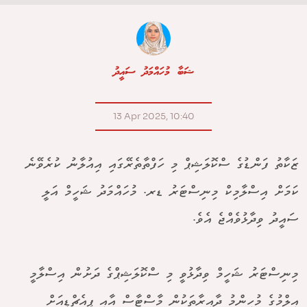
ޝަބާ މުހައްމަދު ސައީދު
13 Apr 2025, 10:40
ޒަކާތު ފަންޑުގެ ސްކޮލަޝިޕް މި ހަފްތާތެރޭގައި އިއުލާނު ކުރެވޭނެ
ކަމަށް އިސްލާމިކް މިނިސްޓަރު ޑރ. މުހައްމަދު ޝަހީމް އަލީ
ސައީދު ވިދާޅުވެއްޖެ އެވެ.
މިނިސްޓަރު ޝަހީމް ވިދާޅުވީ މި ސްކޮލަޝިޕްގެ ދަށުން އިސްލާމީ
އިލްމުގެ މުހިންމު ދާއިރާތަކުން މާސްޓާސް އާއި ޕީއެޗްޑީއަށް