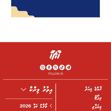
FOLLOW US
ރާއްޖެ މިއަދު
އިތުރު ލިންކް
ރިޕޯޓް
ވޯލްޑް ކަޕް 2026
ވިޔަފާރި