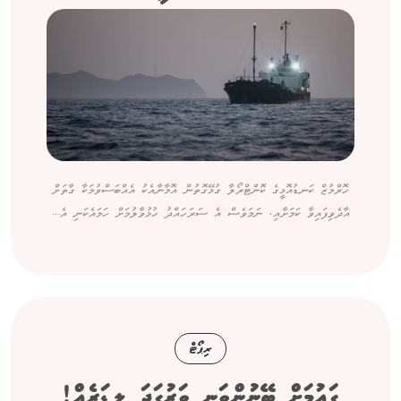
ހޮރްމުޒް ކަނޑުއޮޅީގެ ކޮންޓްރޯލާ ގުޅޭގޮތުން އޮމާނާއެކު އެއްބަސްވުމަކާ ގާތަށް
އާދެވިފައިވާ ކަމަށާއި، ނަމަވެސް އެ ސަރަހައްދު ހުޅުވާލުމަށް ހަމައެކަނި އެ...
ރިޕޯޓް
ގައުމަށް ބޭނުންވަނީ ވަރުގަދަ ލީޑަރެއް!