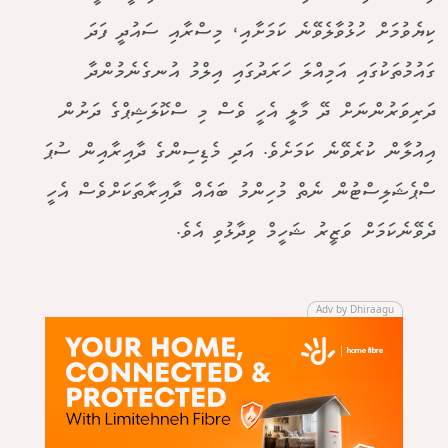
ކިޔެވުމަށް ހުޅުވާލެވޭނެ ކަމަށާއި، މިސްރާއި ސައުދީ ފަދަ
ގައުމުތަކުގައި އަމިއްލަ ހަރަދުގައި އިލްމު އުނގެނެމުންދާ
ދަރިވަރުންނަށް ދޭ މާލީ އެހީ ވެސް މި ސްކޮލަޝިޕްގެ ދަށުން
އިއުލާން ކުރެވޭނެ ކަމަށެވެ. އަދި މެޑިސިންގެ ދާއިރާއިން ސުޕަ
ސްޕެޝަލިސްޓުން ނެތް މުހިންމު ބައެއް ދާއިރާތަކަށްވެސް އެހީ
ދެވޭނެކަމަށް ވަޒީރު ޝަހީމް ވިދާޅުވި އެވެ.
Adv by Dhiraagu