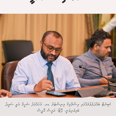
ކެބިނެޓް ބައްދަލުވުމެއްގައި އިސްލާމިކް މިނިސްޓަރު ޑރ. މުހައްމަދު ޝަހީމް އަލީ ސައީދު
ބައިވެރިވަނީ. ފޮޓޯ: ރައީސް އޮފީސް