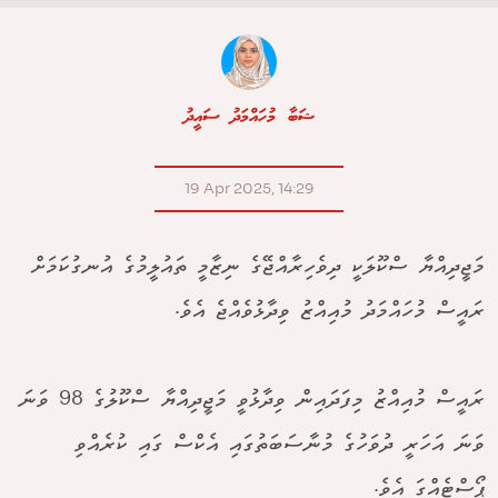
ޝަބާ މުހައްމަދު ސައީދު
19 Apr 2025, 14:29
މަޖީދިއްޔާ ސްކޫލަކީ ދިވެހިރާއްޖޭގެ ނިޒާމީ ތައުލީމުގެ އުނގުކަމަށް
ރައީސް މުހައްމަދު މުއިއްޒު ވިދާޅުވެއްޖެ އެވެ.
ރައީސް މުއިއްޒު މިފަދައިން ވިދާޅުވީ މަޖީދިއްޔާ ސްކޫލުގެ 98 ވަނަ
ވަނަ އަހަރީ ދުވަހުގެ މުނާސަބަތުގައި އެކްސް ގައި ކުރެއްވި
ޕޯސްޓެއްގަ އެވެ.