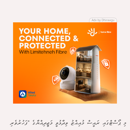
Adv by Dhiraagu
މި ޕޯސްޓްގައި ރައީސް މުއިއްޒު ވިދާޅުވީ މަޖީދިއްޔާގެ "ފަހުރުވެރި