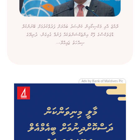
ރާއްޖެ އާއި މެކްސިކޯއިން ކެންސަރު ބައްޔަށް ފަރުވާކުރުމަށް ބޭނުންކުރާ
ޑާޒަލެކްސްގެ ފޭކް އިންޖެކްޝަންތަކެއް ފެނުމާ ގުޅިގެން، ދުނިޔޭގެ
ސިއްހަތު ޖަމިއްޔާ،...
Adv by Bank of Maldives Plc