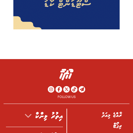
FOLLOW US
ރާއްޖެ މިއަދު
އިތުރު ލިންކް
ރިޕޯޓް