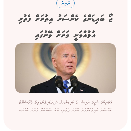
ދުނިޔެ
ޖޯ ބައިޑަންގެ ކެންސަރު އިތުރަށް ފެތުރި
އުޅުއްވަނީ ވަރަށް ވޭނުގައި
އެމެރިކާގެ ކުރީގެ ރައީސް ޖޯ ބައިޑަންއަށް ޖެހިވަޑައިގެންފައިވާ ޕްރޮސްޓޭޓް
ކެންސަރު ކަށިތަކަށްވުރެ ބޭރަށް ފެތުރި، އޭގެ ސަބަބުން ވަރަށް ބޮޑަށް...