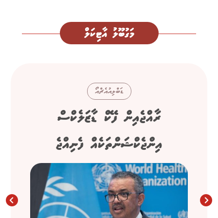
މަގުބޫލު އާޓިކަލް
ޑަބްލިއުއެޗްއޯ
ރާއްޖެއިން ފޭކް ޑާޒަލެކްސް
އިންޖެކްޝަންތަކެއް ފެނިއްޖެ