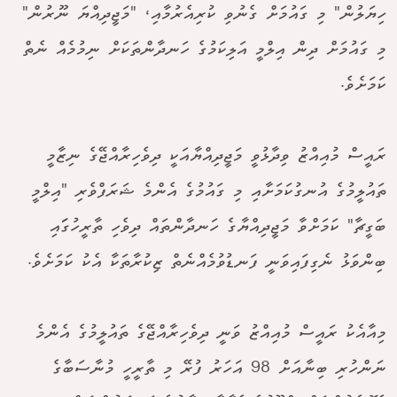
ހިޔަލުން" މި ގައުމަށް ގެނުވި ކުރިއެރުމާއި، "މަޖީދިއްޔަ ނޫރުން"
މި ގައުމަށް ދިން އިލްމީ އަލިކަމުގެ ހަނދާންތަކަށް ނިމުމެއް ނެތް
ކަމަށެވެ.
ރައީސް މުއިއްޒު ވިދާޅުވީ މަޖީދިއްޔާއަކީ ދިވެހިރާއްޖޭގެ ނިޒާމީ
ތައުލީމުގެ އުނގުކަމަށާއި މި ގައުމުގެ އެންމެ ޝަރަފްވެރި "އިލްމީ
ބަގީޗާ" ކަމަށްވާ މަޖީދިއްޔާގެ ހަނދާންތައް ދިވެހި ތާރީހުގަައި
ބިންވަޅު ނެގިފައިވަނީ ފަނޑުވުމެއްނެތް ޒިކުރާތަކާ އެކު ކަމަށެވެ.
މިއާއެކު ރައީސް މުއިއްޒު ވަނީ ދިވެހިރާއްޖޭގެ ތައުލީމުގެ އެންމެ
ނަންހުރި ބިނާއަށް 98 އަހަރު ފުރޭ މި ތާރީހީ މުނާސަބާގެ