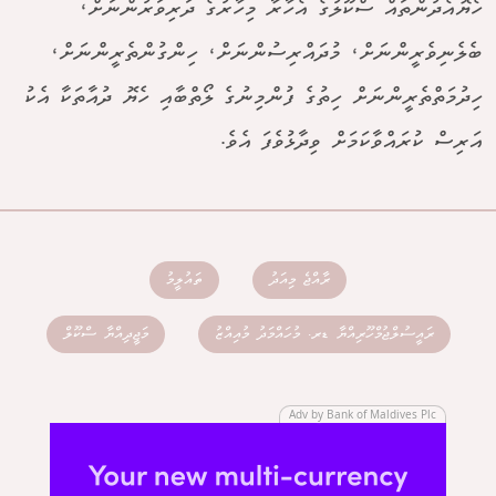
ހެޔޮއެދުންތައް ސްކޫލުގެ އެހާރާ މިހާރުގެ ދަރިވަރުންނަށް،
ބެލެނިވެރީންނަށް، މުދައްރިސުންނަށް، ހިންގުންތެރީންނަށް،
ހިދުމަތްތެރީންނަށް ހިތުގެ ފުންމިނުގެ ލޯތްބާއި ހެޔޮ ދުއާތަކާ އެކު
އަރިސް ކުރައްވާކަމަށް ވިދާޅުވެފަ އެވެ.
ރާއްޖެ މިއަދު
ތައުލީމު
ރައީސުލްޖުމްހޫރިއްޔާ ޑރ. މުހައްމަދު މުއިއްޒު
މަޖީދިއްޔާ ސްކޫލް
Adv by Bank of Maldives Plc