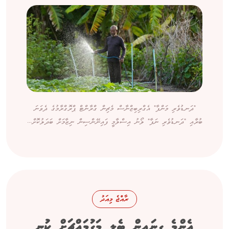
"ދަނޑުވެރި މަންފާ" އެގްރިބިޒްނާސް މެޗިން ގްރާންޓް ޕްރޮގްރާމުގެ ދެވަނަ
ބުރާއި "ދަނޑުވެރި ނަފާ" ލޯނު އިސްލާމީ ފައިނޭންސިން ނިޒާމަށް ބަދަލުކޮށް...
ރާއްޖެ މިއަދު
އެންމެ ގިނައިން ބެލީ މަގުމައްޗަށް ކުނި