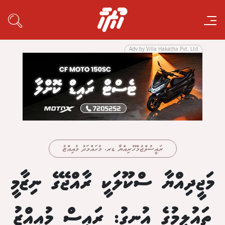
Adv by Villa Hakatha Pvt. Ltd
ރައީސުލްޖުމްހޫރިއްޔާ ޑރ. މުހައްމަދު މުއިއްޒު
މަޖީދިއްޔާ ސްކޫލަކީ ރާއްޖޭގެ ނިޒާމީ
ތައުލީމުގެ އުނގު: ރައީސް މުއިއްޒު