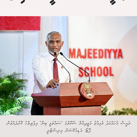
ރައީސް މުހައްމަދު މުއިއްޒު މަޖީދިއްޔާ ސްކޫލްގެ "ސައްތަވީ ބިނާ" އިފްތިތާހު ކޮށްދެއްވުން
ފޮޓޯ: އެޑިއުކޭޝަން މިނިސްޓްރީ