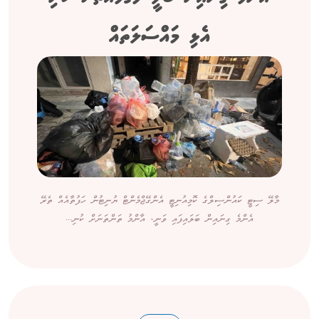
އެޅި މައްސަލަތައް
މާލޭ ސިޓީ ކައުންސިލްގެ ކޮމިއުނިޓީ އެންގޭޖްމެންޓް ޔުނިޓުން ހަފުތާއެއް ތެރޭ
އެންމެ ގިނައިން ބަލައިފައި ވަނީ، އާންމު ތަންތަނަށް ކުނި...