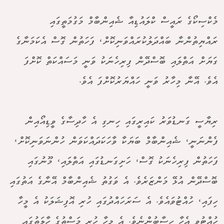
މެކްސިކޯގެ ރައީސް ކްލައުޑިއާ ޝެއިންބާމް މަގުމަތީގައި
ރައްޔިތުންނާ ބައްދަލުކުރައްވަނިކޮށް، ފަހަތުން ގޮސް އެކަމަނާގެ
ގަޔަށް އަތްލައި ބޮސްދޭން ފިރިހެނަކު ވަނީ މަސައްކަތް ކޮށްފަ
އެވެ. އޭނާ މިހާރު ވަނީ ހައްޔަރުކޮށްފަ އެވެ.
ރިޔާސީ ގަނޑުވަރު ކައިރީގައި ހިނގި އެ ހާދިސާގެ ވީޑިއޯއިން
ފެންނަނީ، ޝެއިންބާމް ބަޔަކާ ވާހަކަދައްކަވަން ހުންނަވަނިކޮށް،
ފަހަތުން ފިރިހެނަކު ގޮސް، ހަށިގަނޑުގައި އަތްލައި، މޫނުގައި
ބޮސްދޭން އުޅޭ މަންޒަރެވެ. އެ ވަގުތު ޝެއިންބާމް އޭނާގެ އަތުގައި
ހިފައި، ހުއްޓުވައެވެ. އެ ސަރަހައްދުގައި ހުރި އޮފިޝަލަކު އެ މީހާ
ހުއްޓުވީ އެހާ ހިސާބުންނެވެ. އެ މީހާ ހުރީ މަސްތުގެ ހާލަތުގައި