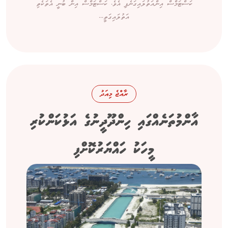
ކަސްޓަމްސް އިންއަތުލައިގަނެފި އެވެ. ކަސްޓަމްސް އިން ބުނީ އެތަކެތި
އަތުލައިގަތީ...
ރާއްޖެ މިއަދު
އާންމުތަނެއްގައި ހިންދޫދީނުގެ އަޅުކަންކުރި
މީހަކު ހައްޔަރުކޮށްފި