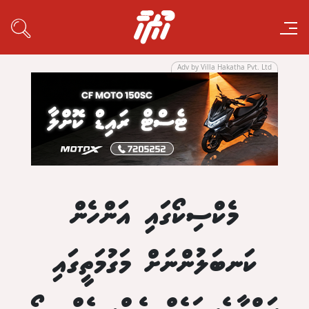
Adv by Villa Hakatha Pvt. Ltd
މެކްސިކޯގައި އަންހެން
ކަނބަލުންނަށް މަގުމަތީގައި