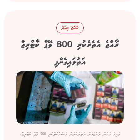
ރާއްޖެ މިއަދު
ރާއްޖެ އެތެރެކުރި 800 ވޭޕް ކާޓްރިޖް
އަތުލައިގެންފި
ވައިގެ މަގުން ރާއްޖެއަށް އެތެރެކުރަން މަސައްކަތްކުރި 800 ވޭޕް ކާޓްރިޖް،