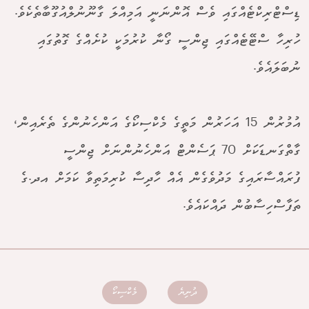
ޑިސްޓްރިކްޓެއްގައި ވެސް އޮންނަނީ އަމިއްލަ ގާނޫނުލްއުގޫބާތެކެވެ.
ހުރިހާ ސްޓޭޓެއްގައި ޖިންސީ ގޯނާ ކުރުމަކީ ކުށެއްގެ ގޮތުގައި
ނުބަލައެވެ.
އުމުރުން 15 އަހަރުން މަތީގެ މެކްސިކޯގެ އަންހެނުންގެ ތެރެއިން،
ގާތްގަނޑަކަށް 70 ޕަސެންޓް އަންހެނުންނަށް ޖިންސީ
ފުރައްސާރައިގެ މަދުވެގެން އެއް ހާދިސާ ކުރިމަތިވާ ކަމަށް އދ.ގެ
ތަފާސްހިސާބުން ދައްކައެވެ.
ދުނިޔެ
މެކްސިކޯ