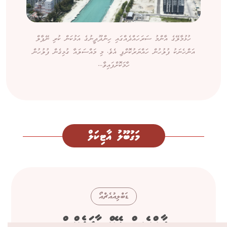
ހުޅުމާލޭގެ އާންމު ސަރަހައްދެއްގައި ހިންދޫދީނުގެ އަޅުކަން ކުރި ނޭޕާލް
އަންހެނަކު ފުލުހުން ހައްޔަރުކޮށްފި އެވެ. މި މައްސަލައާ ގުޅިގެން ފުލުހުން
ހާމަކޮށްފައިވާ...
މަގުބޫލު އާޓިކަލް
ޑަބްލިއުއެޗްއޯ
ރާއްޖެއިން ފޭކް ޑާޒަލެކްސް