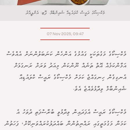
މެކްސިކޯގެ ރައީސް ކްލައުޑިއާ ޝެއިންބާމް. ފޮޓ: އެންޕީއާރު
07 Nov 2025, 09:47
މެކްސިކޯގެ މަގުތަކަކީ ގައުމުގެ އަންހެން ކަނަބަލުންނަށް އެއްވެސް
އަމާންކަމެއް އޮތް ތަނެއް ނޫންކަން މިއަދު ވަރަށް ރަނގަޅަށް
އެނގިގެން ހިނގައްޖެ ކަމަށް މެކްސިކޯގެ ރައީސް ކްލައުޑިއާ
ޝެއިންބާމް ވިދާޅުވެއްޖެ އެވެ.
މެކްސިކޯގެ ރައީސް އެފަދައިން ވިދާޅުވީ ބުރާސްފަތި ދުވަހު އެ
ކަމަނާ މަގުމަތީގައި ރައްޔިތުންނާ ބައްދަލުކުރައްވަނިކޮށް، ފަހަތުން