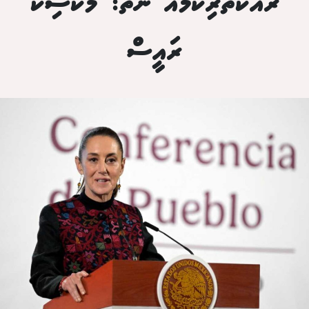
ރައްކާތެރިކަމެއް ނެތް: މެކްސިކޯ
ރައީސް