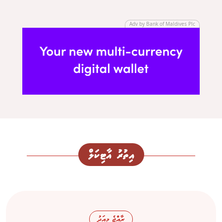
Adv by Bank of Maldives Plc
އިތުރު އާޓިކަލް
ރާއްޖެ މިއަދު