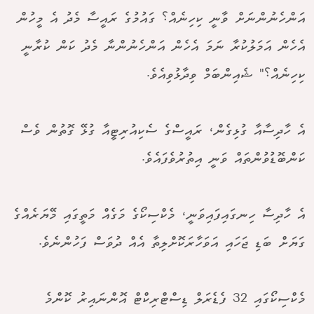
އަންހެނުންނަށް ވާނީ ކިހިނެއް؟ ގައުމުގެ ރައީސާ މެދު އެ މީހުން
އެހެން އަމަލުކުރާ ނަމަ އެހެން އަންހެނުންނާ މެދު ކަން ކުރާނީ
ކިހިނެއް؟" ޝެއިންބަމް ވިދާޅުވިއެވެ.
އެ ހާދިސާއާ ގުޅިގެން، ރައީސްގެ ސެކިއުރިޓީއާ ގުޅޭ ގޮތުން ވެސް
ކަންބޮޑުވުންތައް ވަނީ އިތުރުވެފައެވެ.
އެ ހާދިސާ ހިނގައިފައިވަނީ، މެކްސިކޯގެ މަގެއް މަތީގައި މޭޔަރެއްގެ
ގަޔަށް ބަޑި ޖަހައި އަވަހާރަކޮށްލިތާ އެއް ދުވަސް ފަހުންނެވެ.
މެކްސިކޯގައި 32 ފެޑެރަލް ޑިސްޓްރިކްޓް އޮންނައިރު ކޮންމެ