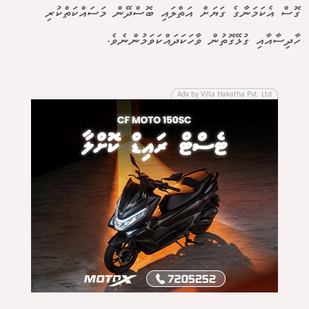
ގޮސް އެކަމަނާގެ ގަޔަށް އަތްލައި ބޮސްދޭން މަސައްކަތްކުރި
ހާދިސާއާއި ގުޅޭގޮތުން ވާހަކަދައްކަވަމުންނެވެ.
Adv by Villa Hakatha Pvt. Ltd