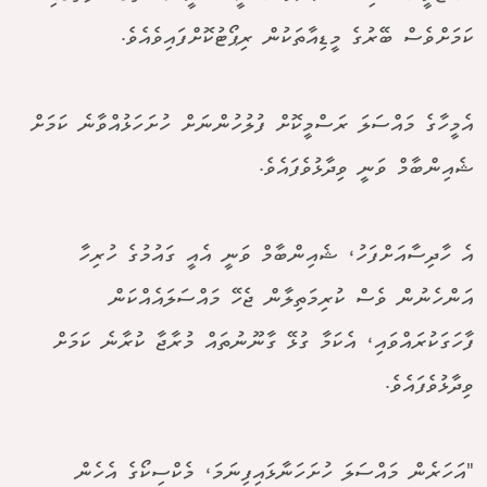
ކަމަށްވެސް ބޭރުގެ މީޑިއާތަކުން ރިޕޯޓުކޮށްފައިވެއެވެ.
އެމީހާގެ މައްސަލަ ރަސްމީކޮށް ފުލުހުންނަށް ހުށަހަޅުއްވާނެ ކަމަށް
ޝެއިންބާމް ވަނީ ވިދާޅުވެފައެވެ.
އެ ހާދިސާއަށްފަހު، ޝެއިންބާމް ވަނީ އެއީ ގައުމުގެ ހުރިހާ
އަންހެނުން ވެސް ކުރިމަތިލާން ޖެހޭ މައްސަލައެއްކަން
ފާހަގަކުރައްވައި، އެކަމާ ގުޅޭ ގާނޫނުތައް މުރާޖާ ކުރާނެ ކަމަށް
ވިދާޅުވެފައެވެ.
"އަހަރެން މައްސަލަ ހުށަހަނާޅައިފިނަމަ، މެކްސިކޯގެ އެހެން