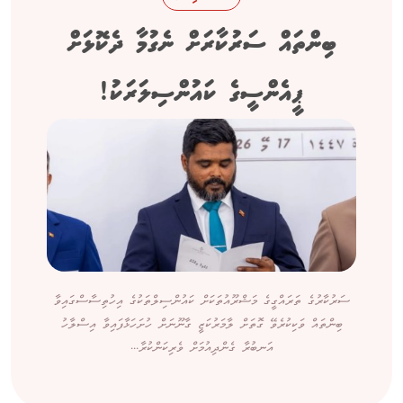
ބިންތައް ސަރުކާރަށް ނެގުމާ ދެކޮޅަށް
ޕީއެންސީގެ ކައުންސިލަރަކު!
ސަރުކާރުގެ ތަރައްގީގެ މަޝްރޫއުތަކަށް ކައުންސިލްތަކުގެ އިހުތިސާސްގައިވާ
ބިންތައް ވަކިކުރެވޭ ގޮތަށް ލާމަރުކަޒީ ގާނޫނަށް ހުށަހަޅާފައިވާ އިސްލާހު
އަނބުރާ ގެންދިއުމަށް ވެރިކަންކުރާ...