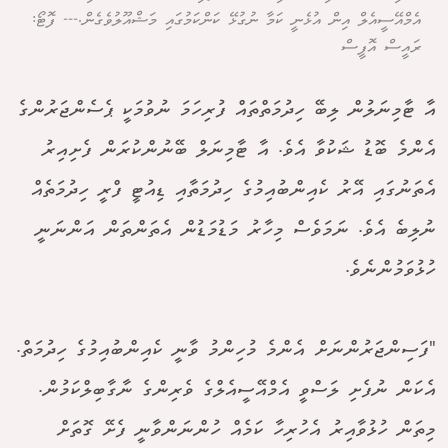
އެމްއޭސީއެލް އިން އުޅެނީ ކަމާ ނުގުޅޭ ކަންކަމުގައި މަޝްއޫލުވެގެން.--- ފޮޓޯ:
ރައީސް އޮފީސް
އާ ޓާމިނަލުން ލިބޭ ހިދުމަތްތައް ފުރިހަމަ ނުވުމަކީ ޕެސެންޖަރުންގެ
އެންމެ ބޮޑު ޝަކުވާ އެވެ. އާ ޓާމިނަލް ބޭނުންކުރަން ފެށިއިރު
އެތަނުގައި އޭރު ކެއިންބުއިމުގެ ހިދުމަތާއި ޑިއުޓީ ފްރީ ހިދުމަތެއް
ނުލިބެ އެވެ. ނަމަވެސް މިހާރު މަޑުމަޑުން އެތަންތަން އަންނަނީ
ހުޅުވަމުންނެވެ.
"ފަސިންޖަރުންނަށް އެންމެ މުހިންމު ވާނީ ކެއިންބުއިމުގެ ހިދުމަތް.
އެކަން ނުފެށި ލަސްވީ އެމްއޭސީއެލްގެ ވެރިންގެ ނާގާބިލްކަމުން.
މިތަން ހުޅުވާއިރު އެހުރިހާ ކަމެއް ހުންނަންވާނީ ފެށޭ ގޮތަށް