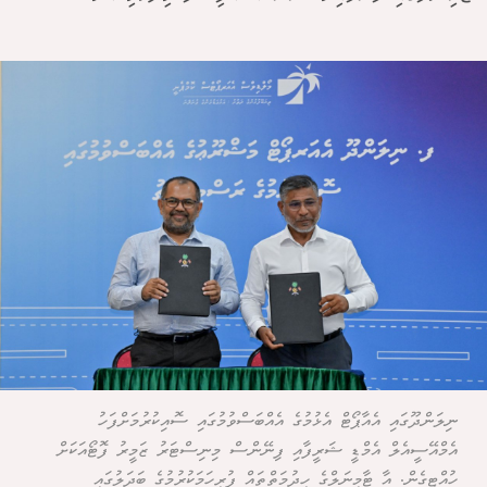
ނިލަންދޫގައި އެއާޕޯޓް އެޅުމުގެ އެއްބަސްވުމުގައި ސޮއިކުރުމަށްފަހު
އެމްއޭސީއެލް އެމްޑީ ޝަރީފާއި ފިނޭންސް މިނިސްޓަރު ޒަމީރު ފޮޓޯއަކަށް
ހުއްޓިގެން. އާ ޓާމިނަލްގެ ހިދުމަތްތައް ފުރިހަމަކުރުމުގެ ބަދަލުގައި