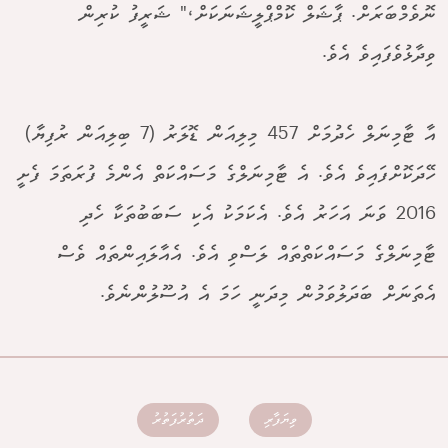
ނޮވެމްބަރަށް. ޕާޝަލް ކޮމްޕްލީޝަނަކަށް،" ޝަރީފު ކުރިން
ވިދާޅުވެފައިވެ އެވެ.
އާ ޓާމިނަލް ހެދުމަށް 457 މިލިއަން ޑޮލަރު (7 ބިލިއަން ރުފިޔާ)
ހޭދަކޮށްފައިވެ އެވެ. އެ ޓާމިނަލްގެ މަސައްކަތް އެންމެ ފުރަތަމަ ފެށީ
2016 ވަނަ އަހަރު އެވެ. އެކަމަކު އެކި ސަބަބުތަކާ ހެދި
ޓާމިނަލްގެ މަސައްކަތްތައް ލަސްވި އެވެ. އެއާލައިންތައް ވެސް
އެތަނަށް ބަދަލުވަމުން މިދަނީ ހަމަ އެ އުސޫލުންނެވެ.
ވިޔަފާރި
ދަތުރުފަތުރު