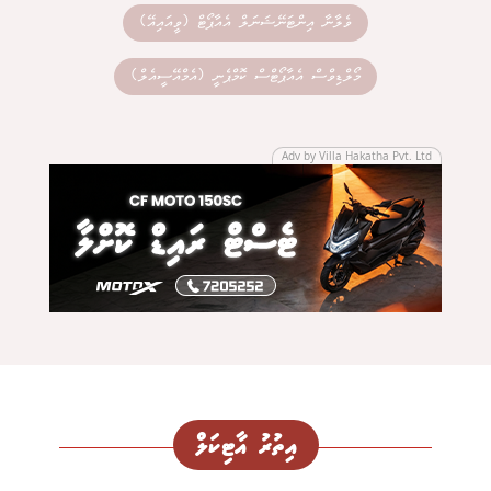
ވެލާނާ އިންޓަނޭޝަނަލް އެއާޕޯޓް (ވީއައިއޭ)
މޯލްޑިވްސް އެއާޕޯޓްސް ކޮމްޕެނީ (އެމްއޭސީއެލް)
Adv by Villa Hakatha Pvt. Ltd
އިތުރު އާޓިކަލް