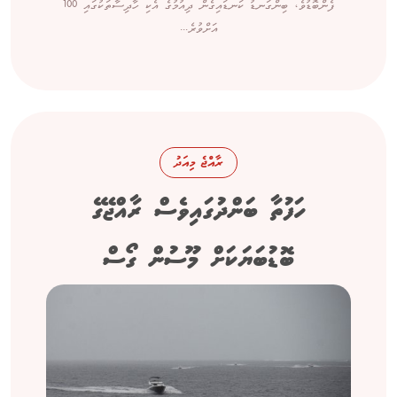
ފެންބޮޑުވެ، ބިންގަނޑު ކަނޑައިގެން ދިއުމުގެ އެކި ހާދިސާތަކުގައި 100
އަށްވުރެ...
ރާއްޖެ މިއަދު
ހަފުތާ ބަންދުގައިވެސް ރާއްޖޭގެ
ބޮޑުބަޔަކަށް މޫސުން ގޯސް