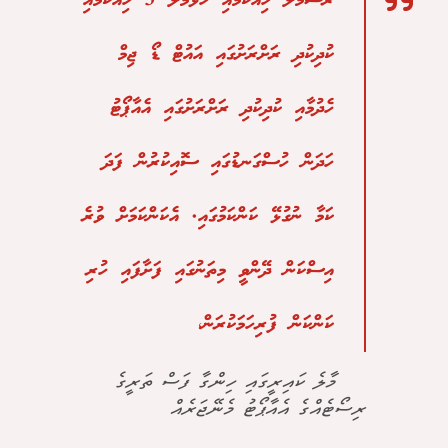
ރަސްމާލެ ހިއްކުމާއި ހުޅުމާލެ 3 ހިއްކުމާއި
ކުދިކުދި ރަށްރަށުގައި އައުޓް ޑޯ ޖިމް
ހެދުމާއި ކުދިކުދި ރަށްރަށުގައި އެއާޕޯޓު
ހަދަން ހުސްގަނޑުގައި ސޮއިކުރުން ފަދަ
ކަމާ ނުގުޅޭ ކަންކަމުގައި. އެކަންކަމަށް ވުރެ
އިސްކަން ދޭންވީ މިތަނުގައި ފަށާފައި ހުރި
ކަންކަން ފުރިހަމަކުރަން،
މާލެ ކައިރީގައި ހިންގާ ފަސް ތަރީގެ
ރިސޯޓެއްގެ އެއާޕޯޓު މެނޭޖަރެއް