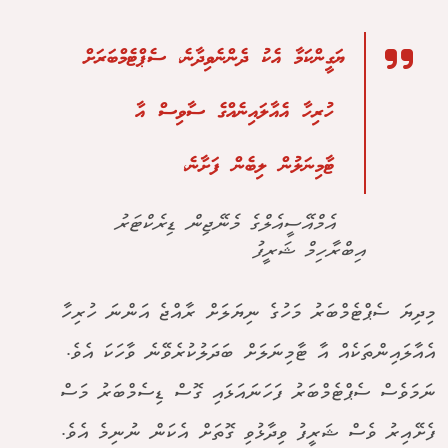
ޔަގީންކަމާ އެކު ދެންނެވިދާނެ، ސެޕްޓެމްބަރަށް
ހުރިހާ އެއާލައިނެއްގެ ސާވިސް އާ
ޓާމިނަލުން ލިބެން ފަށާނެ،
އެމްއޭސީއެލްގެ މެނޭޖިން ޑިރެކްޓަރު
އިބްރާހިމް ޝަރީފު
މިދިޔަ ސެޕްޓެމްބަރު މަހުގެ ނިޔަލަށް ރާއްޖެ އަންނަ ހުރިހާ
އެއާލައިންތަކެއް އާ ޓާމިނަލަށް ބަދަލުކުރެވޭނެ ވާހަކަ އެވެ.
ނަމަވެސް ސެޕްޓެމްބަރު ފަހަނައަޅައި ގޮސް ޑިސެމްބަރު މަސް
ފެށޭއިރު ވެސް ޝަރީފު ވިދާޅުވި ގޮތަށް އެކަން ނުނިމެ އެވެ.