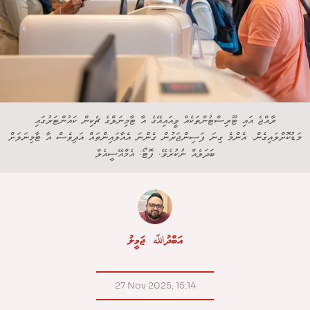
ރާއްޖެ އައި ޓޫރިސްޓުންތަކެއް ވީއައިއޭގެ އާ ޓާމިނަލްގެ ޗެކިން ކައުންޓަރުގައި
މަޑުކޮށްލައިގެން. އެންމެ ގިނަ ފަސިންޖަރުން ގެންނަ އެއާލައިންތައް އަދިވެސް އާ ޓާމިނަލަށް
ބަދަލެއް ނުކުރެވޭ. ފޮޓޯ: އެމްއޭސީއެލް
އަބްދުﷲ ޖަމީލު
27 Nov 2025, 15:14