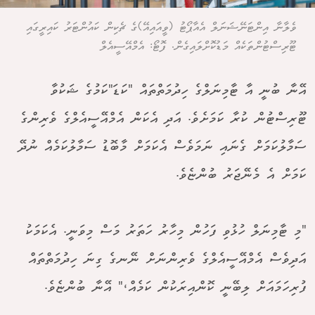
ވެލާނާ އިންޓަނޭޝަނަލް އެއާޕޯޓު (ވީއައިއޭ)ގެ ޗެކިން ކައުންޓަރު ކައިރީގައި
ޓޫރިސްޓުންތަކެއް މަޑުކޮށްލައިގެން. ފޮޓޯ: އެމްއޭސީއެލް
އޭނާ ބުނީ އާ ޓާމިނަލްގެ ހިދުމަތްތައް "ކަޑަ"ކަމުގެ ޝަކުވާ
ޓޫރިސްޓުން ކުރާ ކަމަށެވެ. އަދި އެކަން އެމްއޭސީއެލްގެ ވެރިންގެ
ސަމާލުކަމަށް ގެނައި ނަމަވެސް އެކަމަށް މާބޮޑު ސަމާލުކަމެއް ނުދޭ
ކަމަށް އެ މެނޭޖަރު ބުންޏެވެ.
"މި ޓާމިނަލް ހުޅުވި ފަހުން މިހާރު ހަތަރު މަސް މިވަނީ. އެކަމަކު
އަދިވެސް އެމްއޭސީއެލްގެ ވެރިންނަށް ނޭނގެ ގިނަ ހިދުމަތްތައް
ފުރިހަމައަށް ލިބޭނީ ކޮންއިރަކުން ކަމެއް،" އޭނާ ބުންޏެވެ.