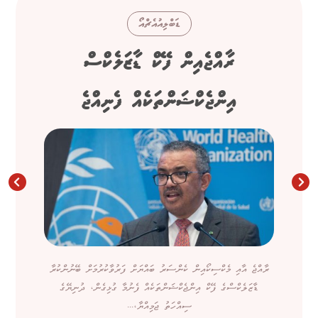
ޑަބްލިއުއެޗްއޯ
ރާއްޖެއިން ފޭކް ޑާޒަލެކްސް
އިންޖެކްޝަންތަކެއް ފެނިއްޖެ
ރާއްޖެ އާއި މެކްސިކޯއިން ކެންސަރު ބައްޔަށް ފަރުވާކުރުމަށް ބޭނުންކުރާ
ޑާޒަލެކްސްގެ ފޭކް އިންޖެކްޝަންތަކެއް ފެނުމާ ގުޅިގެން، ދުނިޔޭގެ
ސިއްހަތު ޖަމިއްޔާ،...