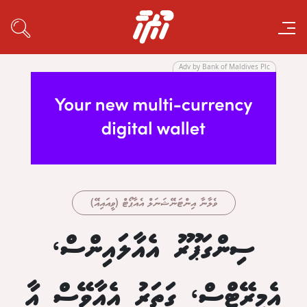
Adv by Bank of Maldives Plc
ވެލާނާ އިންޓަނޭޝަނަލް އެއާޕޯޓް (ވީއައިއޭ)
ސިންގަޕޫރު އެއާލައިންސް،
އެމިރޭޓްސް، ގަތަރު އެއާވޭސް އާ