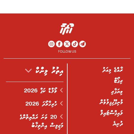
FOLLOW US
ރާއްޖެ މިއަދު
އިތުރު ލިންކް
ރިޕޯޓް
ވޯލްޑް ކަޕް 2026
ވިޔަފާރި
މުނިފޫހިފިލުވުން
ހުރިހާރޯދަ 2026
ލައިފްސްޓައިލް
20 ވަނަ ރައްޔިތުންގެ
ދުނިޔެ
މަޖިލިސް އިންތިޚާބު