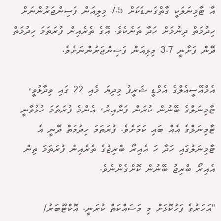
އާ ޓާމިނަލަކީ ގާތްގަނޑަކަށް 7.5 މިލިއަން ފަސިންޖަރުންނަށް
ހިދުމަތް ދިނުމަށް ހަދާ ތަނެކެވެ. އޭގެ ތެރެއިން ފުރަތަމަ ހިދުމަތް
ދޭން ފަށާނީ 3.7 މިލިއަން ފަސިންޖަރުންނަށެވެ.
އެމްއޭސީއެލްގެ އެމްޑީ ޝަރީފު މިދިޔަ މެއި 22 ގައި ވިދާޅުވީ،
ޓާމިނަލްގެ ބޭނުން ކުރަން ފަށާއިރު، އެންމެ ފުރަތަަމަ ހުޅުވާނީ
ޓާމިނަލްގެ އެއް ބައި ކަމަށެވެ. ފުރަތަމަ ހިދުމަތް ދޭނީ އެ
ޓާމިނަލުގައި ހަދާ ހަ އެއިރޯ ބްރިޖުގެ ތެރެއިން ފުރަތަމަ ތިން
އެއިރޯ ބްރިޖު ބޭނުން ކޮށްގެންނެވެ.
"އަހަރުގެ ފަހުކޮޅަށް މި މަސައްކަތް ކުރަނީ. އޮކްޓޫބަރު/