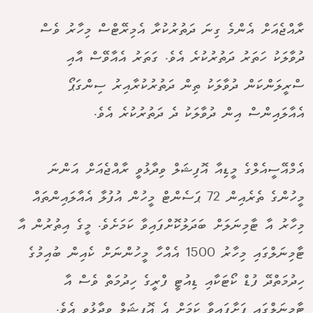
ރާއްޖެއަށް އެންމެ ގިނަ ދަތުރުކުރާ އެމިރޭޓްސް މިހާރު ވެސް
ދުވާލަކު ހަތަރު ދަތުރުކުރެ އެވެ. ގަތަރު އެއާވޭސް އާއި
ސްރީލަންކަން ދުވާލަކު ތިން ދަތުރުކުރާއިރު ސިންގަޕޯ
އެއާލައިންސް އިން ދުވާލަކު ދެ ދަތުރުކުރެ އެވެ.
އެމްއޭސީއެލްގެ މީޑިއާ އޮފިޝަލް ވިދާޅުވީ ރާއްޖެއަށް އަންނަ
މީހުންގެ ތެރެއިން 72 ޕަސެންޓް މީހުން އުފުލާ އެއާލައިންތައް
މިހާރު އާ ޓާމިނަލަށް ބަދަލުކޮށްފައިވާ ކަމަށެވެ. މީގެ އިތުރުން އާ
ޓާމިނަލްގައި މިހާރު 1500 އެއްހާ މީހުންނަށް ކެއިން ބުއިމުގެ
ހިދުމަތްދޭ ފުޑް ކޯޓަކާއި ޑިއުޓީ ފްރީގެ ހިދުމަތް ވެސް އާ
ޓާމިނަލްގައި ފަށާފައިވާ ކަމަށް އެ އޮފިޝަލް ވިދާޅުވި އެވެ.