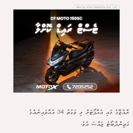
Adv by Villa Hakatha Pvt. Ltd
ރާއްޖޭގެ މައި އެއާޕޯޓަށް މި ވަގުތު 34 އެއާލައިނެއްގެ
މަތިންދާބޯޓު ޖައްސަ އެވެ.