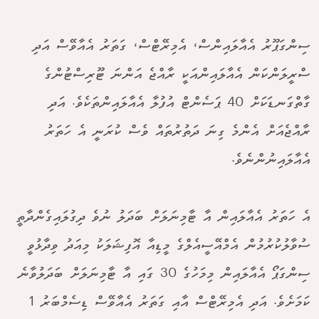
ސިންގަޕޫރު އެއާލައިންސް، އެމިރޭޓްސް، ގަތަރު އެއާވޭސް އަދި
ސްރީލަންކަން އެއާލައިންއަކީ ރާއްޖެ އަންނަ ޓޫރިސްޓުންގެ
ގާތްގަނޑަކަށް 40 ޕަސެންޓް އުފުލާ އެއާލައިންތަކެވެ. އަދި
ރާއްޖެއަށް އެންމެ ގިނަ ދަތުރުތައް ވެސް ކުރަނީ އެ ހަތަރު
އެއާލައިނުންނެވެ.
އެ ހަތަރު އެއާލައިން އާ ޓާމިނަލަށް ބަދަލު ނުވެ ދިގުލައިގެންދާތީ
ސުވާލުކުރުމުން އެމްއޭސީއެލްގެ މީޑިއާ އޮފިޝަލަކު މިއަދު ވިދާޅުވީ
ސިންގަޕޯ އެއާލައިން މިމަހުގެ 30 ގައި އާ ޓާމިނަލަށް ބަދަލުވާނެ
ކަމަށެވެ. އަދި އެމިރޭޓްސް އާއި ގަތަރު އެއާވޭސް ޑިސެމްބަރު 1