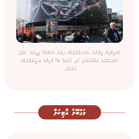
އެމެރިކާއިން އީރާނުގެ ސަރަހައްދުތަކަށް އިތުރު ހަމަލާއެއް ދީފިނަމަ، ގަލްފު
ސަރަހައްދުގެ ގައުމުތަކުގައި ހުރި ހަކަތައާ ބެހޭ މުހިންމު ވަސީލަތްތަކަށް
ވަރުގަދަ...
މަގުބޫލު އާޓިކަލް