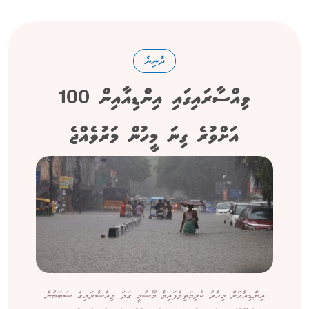
ދުނިޔެ
ވިއްސާރައިގައި އިންޑިއާއިން 100
އަށްވުރެ ގިނަ މީހުން މަރުވެއްޖެ
އިންޑިއާއަށް މިހާރު ކުރިމަތިވެފައިވާ މޫސުމީ ގަދަ ވިއްސާރައިގެ ސަބަބުން