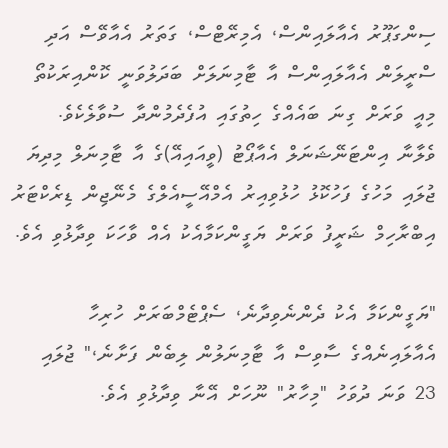
ސިންގަޕޫރު އެއާލައިންސް، އެމިރޭޓްސް، ގަތަރު އެއާވޭސް އަދި
ސްރީލަން އެއާލައިންސް އާ ޓާމިނަލަށް ބަދަލުވަނީ ކޮންއިރަކުތޯ
މިއީ ވަރަށް ގިނަ ބައެއްގެ ހިތުގައި އުފެދެމުންދާ ސުވާލެކެވެ.
ވެލާނާ އިންޓަނޭޝަނަލް އެއާޕޯޓު (ވީއައިއޭ)ގެ އާ ޓާމިނަލް މިދިޔަ
ޖުލައި މަހުގެ ފަހުކޮޅު ހުޅުވިއިރު އެމްއޭސީއެލްގެ މެނޭޖިން ޑިރެކްޓަރު
އިބްރާހިމް ޝަރީފު ވަރަށް ޔަގީންކަމާއެކު އެއް ވާހަކަ ވިދާޅުވި އެވެ.
"ޔަގީންކަމާ އެކު ދެންނެވިދާނެ، ސެޕްޓެމްބަރަށް ހުރިހާ
އެއާލައިނެއްގެ ސާވިސް އާ ޓާމިނަލުން ލިބެން ފަށާނެ،" ޖުލައި
23 ވަނަ ދުވަހު "މިހާރު" ނޫހަށް އޭނާ ވިދާޅުވި އެވެ.