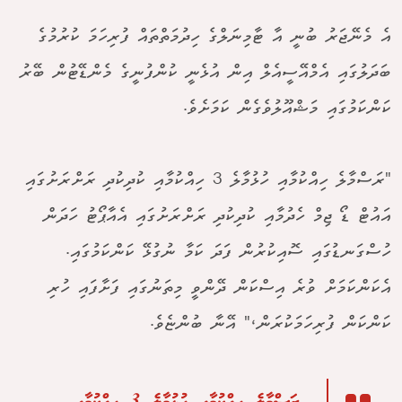
އެ މެނޭޖަރު ބުނީ އާ ޓާމިނަލްގެ ހިދުމަތްތައް ފުރިހަމަ ކުރުމުގެ
ބަދަލުގައި އެމްއޭސީއެލް އިން އުޅެނީ ކުންފުނީގެ މެންޑޭޓުން ބޭރު
ކަންކަމުގައި މަޝްއޫލުވެގެން ކަމަށެވެ.
"ރަސްމާލެ ހިއްކުމާއި ހުޅުމާލެ 3 ހިއްކުމާއި ކުދިކުދި ރަށްރަށުގައި
އައުޓް ޑޯ ޖިމް ހެދުމާއި ކުދިކުދި ރަށްރަށުގައި އެއާޕޯޓު ހަދަން
ހުސްގަނޑުގައި ސޮއިކުރުން ފަދަ ކަމާ ނުގުޅޭ ކަންކަމުގައި.
އެކަންކަމަށް ވުރެ އިސްކަން ދޭންވީ މިތަނުގައި ފަށާފައި ހުރި
ކަންކަން ފުރިހަމަކުރަން،" އޭނާ ބުންޏެވެ.