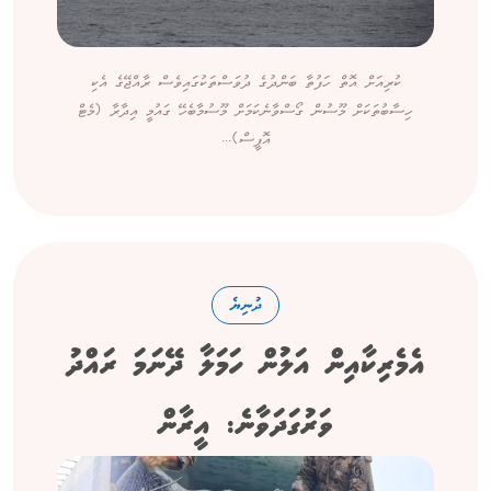
ކުރިއަށް އޮތް ހަފުތާ ބަންދުގެ ދުވަސްތަކުގައިވެސް ރާއްޖޭގެ އެކި
ހިސާބުތަކަށް މޫސުން ގޯސްވާނެކަމަށް މޫސުމާބެހޭ ގައުމީ އިދާރާ (މެޓް
އޮފީސް)...
ދުނިޔެ
އެމެރިކާއިން އަލުން ހަމަލާ ދޭނަމަ ރައްދު
ވަރުގަދަވާނެ: އީރާން