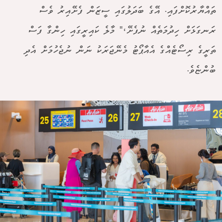
ތައްޔާރުކޮށްފައި. އޭގެ ބަދަލުގައި ސީޒަން ފެށޭއިރު ވެސް
ރަނގަޅަށް ހިދުމަތެއް ނުފެށޭ،" މާލެ ކައިރީގައި ހިންގާ ފަސް
ތަރީގެ ރިސޯޓެއްގެ އެއާޕޯޓު މެނޭޖަރަކު ނަން ނުޖެހުމަށް އެދި
ބުންޏެވެ.