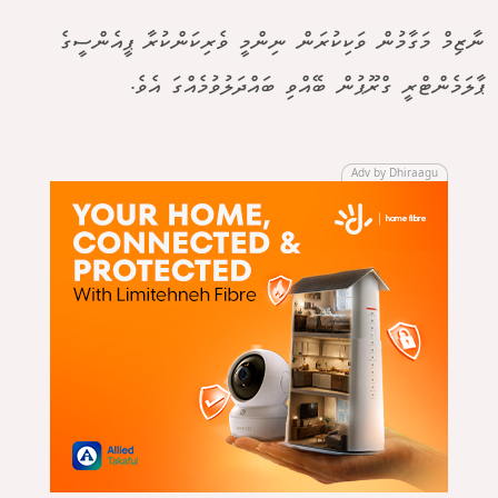
ނާޒިމް މަގާމުން ވަކިކުރަން ނިންމީ ވެރިކަންކުރާ ޕީއެންސީގެ
ޕާލަމެންޓްރީ ގްރޫޕުން ބޭއްވި ބައްދަލުވުމެއްގަ އެވެ.
Adv by Dhiraagu