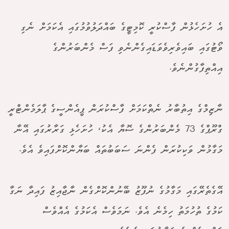
އެ ހުށަހެޅުން ފާސްކުރީ ކޮމިޓީގެ ބައްދަލުވުމުގައި އެކަމަށް ނެގި
ވޯޓުގައި ބައިވެރިވެވަޑައިގެންނެވި ފަސް މެންބަރުންގެ
އިއްތިފާގުންނެވެ.
ނާޒިމްގެ އިތުބާރު ނެތްކަމަށް ފާސްކުރަން ޕީއެންސީގެ ޕާލަމެންޓްރީ
ގްރޫޕްގެ 73 މެންބަރުންގެ ސޮޔާ އެކު، ހުށަހެޅި ގަރާރުގައި އޭނާ
މަގާމުން ވަކިކުރަން ފެންނަ ސަބަބުތައް ބަޔާންކޮށްފައިވެ އެވެ.
އޭގެތެރޭގައި މަގާމުގެ ނުފޫޒު ބޭނުންކޮށްގެން ނާޖާއިޒު ފައިދާ ނަގާ
ކަމުގެ ތުހުމަތު ހިމެނެ އެވެ. ނަމަވެސް އެކަމުގެ އެއްވެސް