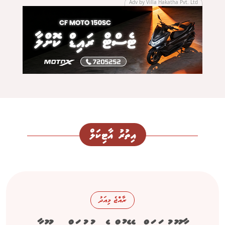
Adv by Villa Hakatha Pvt. Ltd
އިތުރު އާޓިކަލް
ރާއްޖެ މިއަދު