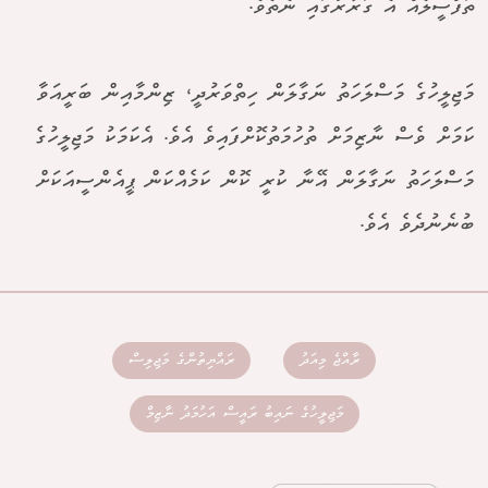
ތަފްސީލެއް އެ ގަރާރުގައި ނެތެވެ.
މަޖިލީހުގެ މަސްލަހަތު ނަގާލަން ހިތްވަރުދީ، ޒިންމާއިން ބަރީއަވާ
ކަމަށް ވެސް ނާޒިމަށް ތުހުމަތުކޮށްފައިވެ އެވެ. އެކަމަކު މަޖިލީހުގެ
މަސްލަހަތު ނަގާލަން އޭނާ ކުރީ ކޮން ކަމެއްކަން ޕީއެންސީއަކަށް
ބުނެނުދެވެ އެވެ.
ރާއްޖެ މިއަދު
ރައްޔިތުންގެ މަޖިލިސް
މަޖިލީހުގެ ނައިބު ރައީސް އަހުމަދު ނާޒިމް