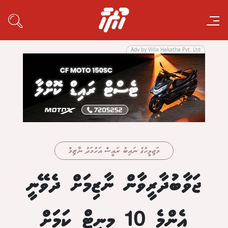
Adv by Villa Hakatha Pvt. Ltd
މަޖިލީހުގެ ނައިބު ރައީސް އަހުމަދު ނާޒިމް
ޖަވާބުދާރީވާން ނާޒިމަށް ދެވޭނީ
އެންމެ 10 މިނިޓް ކަމަށް