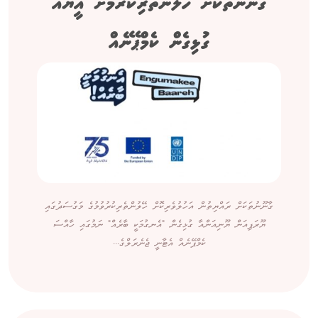
ގާނޫނުތަކަށް ހޭލުންތެރިކުރުމަށް އީޔޫއާ
ގުޅިގެން ކެމްޕޭނެއް
ގާނޫނުތަކަށް ރައްޔިތުން އަހުލުވެރިކޮށް ހޭލުންތެރިކުރުވުމުގެ މަގުސަދުގައި
ޔޫރަޕިއަން ޔޫނިއަންއާ ގުޅިގެން "އެނގުމަކީ ބާރެއް" ނަމުގައި ހާއްސަ
ކެމްޕޭނެއް އެޓާނީ ޖެނެރަލްގެ...