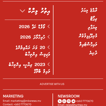
ރާއްޖެ މިއަދު
އިތުރު ލިންކް
ރިޕޯޓް
ވޯލްޑް ކަޕް 2026
ވިޔަފާރި
މުނިފޫހިފިލުވުން
ހުރިހާރޯދަ 2026
ލައިފްސްޓައިލް
20 ވަނަ ރައްޔިތުންގެ
ދުނިޔެ
މަޖިލިސް އިންތިޚާބު
2023 ރިޔާސީ އިންތިޚާބު
ލައިވް ބްލޮގް
ADVERTISE WITH US
MARKETING
NEWSROOM
Email:
marketing@mbsnews.mv
+960 7770670
Contact: +960 7770670
Email:
news@hurihaa.mv