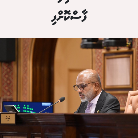
ފާސްކޮށްފި