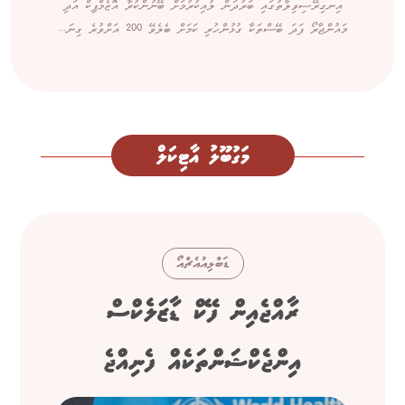
އިނގިރޭސިވިލާތުގައި ބަރުދަން ލުއިކުރުމަށް ބޭނުންކުރާ އޮޒެމްޕިކް އަދި
މައުންޖާރޯ ފަދަ ބޭސްތަކާ ގުޅުންހުރި ކަމަށް ބެލެވޭ 200 އަށްވުރެ ގިނަ...
މަގުބޫލު އާޓިކަލް
ޑަބްލިއުއެޗްއޯ
ރާއްޖެއިން ފޭކް ޑާޒަލެކްސް
އިންޖެކްޝަންތަކެއް ފެނިއްޖެ