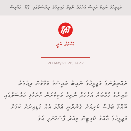
މަޖިލީހުގެ ނައިބު ރައީސް އަހުމަދު ނާޒިމް މަޖިލީހުގެ ރިޔާސަތުގައި. ފޮޓޯ: މަޖްލިސް
އަހުމަދު އަލީ
20 May 2026, 19:37
ރައްޔިތުންގެ މަޖިލީހުގެ ނައިބު ރައީސްގެ މަގާމުން ދިއްގަރު
ދާއިރާގެ މެމްބަރު އަހުމަދު ނާޒިމް ވަކިކުރަން ހުށަހެޅި މައްސަލާގައި
ބާއްވާ ޖަލްސާ ކުރިއަށް ގެންދާނީ ޖުމްލަ އެއް ގަޑިއިރަށް ކަމަށް
މަޖިލީހުގެ އާއްމު ކޮމިޓީން މިއަދު ފާސްކޮށްފި އެވެ.