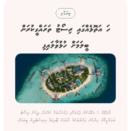
ވިޔަފާރި
ހަ އަތޮޅެއްގައި ރިސޯޓު ތަރައްގީކުރަން
ބީލަމަށް ހުޅުވާލައިފި
ރާއްޖޭގެ ހަ އަތޮޅަކުން ފަޅުތަކާއި ފަޅުރަށްތައް ކުއްޔަށް ދީގެން ރިސޯޓު
ތަރައްގީކޮށް ހިންގާނެ ފަރާތްތަކެއް ހޯދުމަށް ޓޫރިޒަމް މިނިސްޓްރީން ބީލަމަށް...