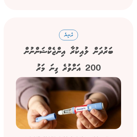
ދުނިޔެ
ބަރުދަން ލުއިކުރާ އިންޖެކްޝަންނުން
200 އަށްވުރެ ގިނަ މަރު