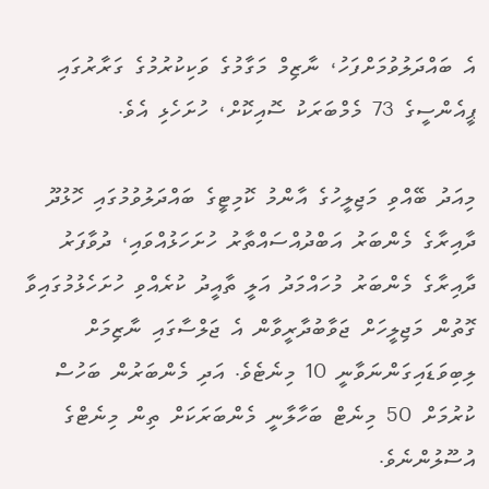
އެ ބައްދަލުވުމަށްފަހު، ނާޒިމް މަގާމުގެ ވަކިކުރުމުގެ ގަރާރުގައި
ޕީއެންސީގެ 73 މެމްބަރަކު ސޮއިކޮށް، ހުށަހެޅި އެވެ.
މިއަދު ބޭއްވި މަޖިލީހުގެ އާންމު ކޮމިޓީގެ ބައްދަލުވުމުގައި ހޮޅުދޫ
ދާއިރާގެ މެންބަރު އަބްދުއްސައްތާރު ހުށަހަޅުއްވައި، ދުވާފަރު
ދާއިރާގެ މެންބަރު މުހައްމަދު އަލީ ތާއީދު ކުރެއްވި ހުށަހެޅުމުގައިވާ
ގޮތުން މަޖިލީހަށް ޖަވާބުދާރީވާން އެ ޖަލްސާގައި ނާޒިމަށް
ލިބިވަޑައިގަންނަވާނީ 10 މިނެޓެވެ. އަދި މެންބަރުން ބަހުސް
ކުރުމަށް 50 މިނެޓް ބަހާލާނީ މެންބަރަކަށް ތިން މިނެޓްގެ
އުސޫލުންނެވެ.