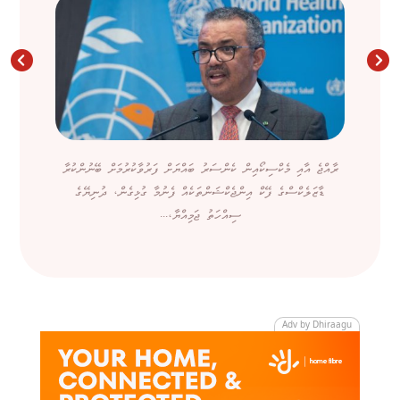
ރާއްޖެ އާއި މެކްސިކޯއިން ކެންސަރު ބައްޔަށް ފަރުވާކުރުމަށް ބޭނުންކުރާ
ޑާޒަލެކްސްގެ ފޭކް އިންޖެކްޝަންތަކެއް ފެނުމާ ގުޅިގެން، ދުނިޔޭގެ
ސިއްހަތު ޖަމިއްޔާ،...
Adv by Dhiraagu