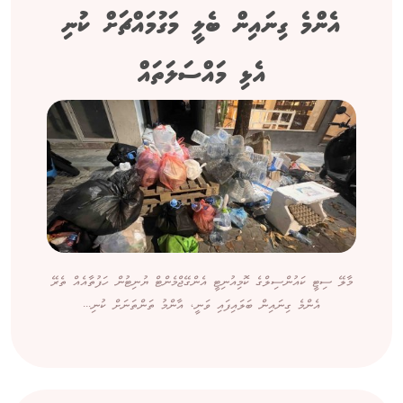
އެންމެ ގިނައިން ބެލީ މަގުމައްޗަށް ކުނި
އެޅި މައްސަލަތައް
މާލޭ ސިޓީ ކައުންސިލްގެ ކޮމިއުނިޓީ އެންގޭޖްމެންޓް ޔުނިޓުން ހަފުތާއެއް ތެރޭ
އެންމެ ގިނައިން ބަލައިފައި ވަނީ، އާންމު ތަންތަނަށް ކުނި...