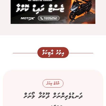
އިތުރު އާޓިކަލް
ރާއްޖެ މިއަދު
ދަނޑުވެރިންނަށް ދޫކުރާ ލޯނަށް