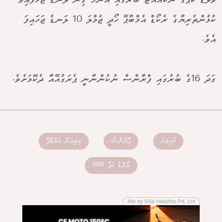
ވޯލްޑް ކަޕްގެ ނޮކްއައުޓް ބުރުގައި އެންމެ ގިނަ ލަނޑު ޖަހާފައިވާ
ކުޅުންތެރިޔާގެ ރެކޯޑް އެމްބާޕޭ ހޯދީ ޖުމްލަ 10 ލަނޑު ޖަހައިފަ
އެވެ.
ގަދަ 16ގެ ބުރުގައި ފްރާންސް ނުކުންނާނީ ޕެރަގުއޭއާ ދެކޮޅަށެވެ.
ކުޅިވަރު
ފްރާންސް
ކިލިއަން އެމްބާޕޭ
ވޯލްޑް ކަޕް 2026
Adv by Villa Hakatha Pvt. Ltd