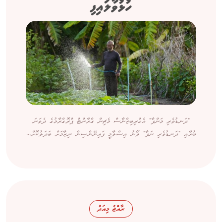
ހުޅުވާލައިފި
"ދަނޑުވެރި މަންފާ" އެގްރިބިޒްނާސް މެޗިން ގްރާންޓް ޕްރޮގްރާމުގެ ދެވަނަ
ބުރާއި "ދަނޑުވެރި ނަފާ" ލޯނު އިސްލާމީ ފައިނޭންސިން ނިޒާމަށް ބަދަލުކޮށް...
ރާއްޖެ މިއަދު