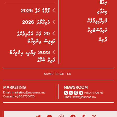
ރިޕޯޓް
ވޯލްޑް ކަޕް 2026
ވިޔަފާރި
މުނިފޫހިފިލުވުން
ހުރިހާރޯދަ 2026
ލައިފްސްޓައިލް
20 ވަނަ ރައްޔިތުންގެ
ދުނިޔެ
މަޖިލިސް އިންތިޚާބު
2023 ރިޔާސީ އިންތިޚާބު
ލައިވް ބްލޮގް
ADVERTISE WITH US
MARKETING
NEWSROOM
Email:
marketing@mbsnews.mv
+960 7770670
Contact: +960 7770670
Email:
news@hurihaa.mv
© 2026, Hurihaa.mv. All Rights Reserved.
Powered by
Lagoon Labs
.