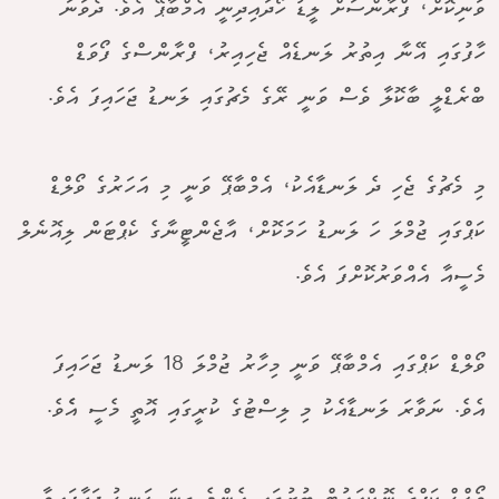
ވަނިކޮށް، ފްރާންސަށް ލީޑު ހޯދައިދިނީ އެމްބާޕޭ އެވެ. ދެވަނަ
ހާފުގައި އޭނާ އިތުރު ލަނޑެއް ޖެހިއިރު، ފްރާންސްގެ ފޯވަޑް
ބްރެޑްލީ ބާކޮލާ ވެސް ވަނީ ރޭގެ މެޗުގައި ލަނޑު ޖަހައިފަ އެވެ.
މި މެޗުގެ ޖެހި ދެ ލަނޑާއެކު، އެމްބާޕޭ ވަނީ މި އަހަރުގެ ވޯލްޑް
ކަޕްގައި ޖުމްލަ ހަ ލަނޑު ހަމަކޮށް، އާޖެންޓީނާގެ ކެޕްޓަން ލިއޮނެލް
މެސީއާ އެއްވަރުކޮށްފަ އެވެ.
ވޯލްޑް ކަޕްގައި އެމްބާޕޭ ވަނީ މިހާރު ޖުމްލަ 18 ލަނޑު ޖަހައިފަ
އެވެ. ނަވާރަ ލަނޑާއެކު މި ލިސްޓުގެ ކުރީގައި އޮތީ މެސީ އެެވެ.