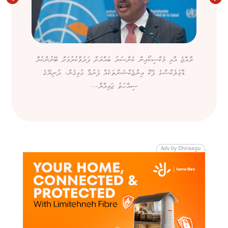
ރާއްޖެ އާއި މެކްސިކޯއިން ކެންސަރު ބައްޔަށް ފަރުވާކުރުމަށް ބޭނުންކުރާ
ޑާޒަލެކްސްގެ ފޭކް އިންޖެކްޝަންތަކެއް ފެނުމާ ގުޅިގެން، ދުނިޔޭގެ
ސިއްހަތު ޖަމިއްޔާ،...
Adv by Dhiraagu