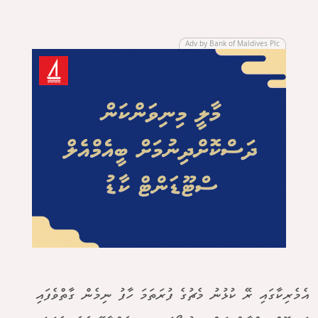
Adv by Bank of Maldives Plc
އެމެރިކާގައި ރޭ ކުޅުނު މެޗުގެ ފުރަތަމަ ހާފު ނިމެން ގާތްވެފައި