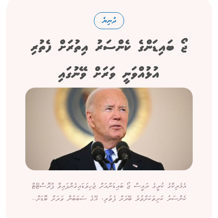
ދުނިޔެ
ޖޯ ބައިޑަންގެ ކެންސަރު އިތުރަށް ފެތުރި
އުޅުއްވަނީ ވަރަށް ވޭނުގައި
އެމެރިކާގެ ކުރީގެ ރައީސް ޖޯ ބައިޑަންއަށް ޖެހިވަޑައިގެންފައިވާ ޕްރޮސްޓޭޓް
ކެންސަރު ކަށިތަކަށްވުރެ ބޭރަށް ފެތުރި، އޭގެ ސަބަބުން ވަރަށް ބޮޑަށް...