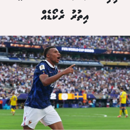
އިތުރު ރެކޯޑެއް