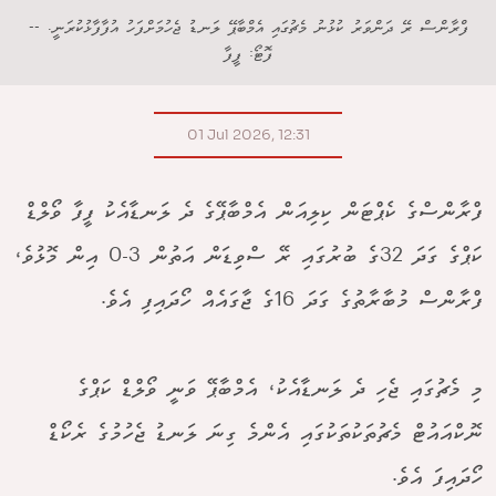
ފްރާންސް ރޭ ދަންވަރު ކުޅުނު މެޗުގައި އެމްބާޕޭ ލަނޑު ޖެހުމަށްފަހު އުފާފާޅުކުރަނީ. --
ފޮޓޯ: ފީފާ
01 Jul 2026, 12:31
ފްރާންސްގެ ކެޕްޓަން ކިލިއަން އެމްބާޕޭގެ ދެ ލަނޑާއެކު ފީފާ ވޯލްޑް
ކަޕްގެ ގަދަ 32ގެ ބުރުގައި ރޭ ސްވިޑަން އަތުން 3-0 އިން މޮޅުވެ،
ފްރާންސް މުބާރާތުގެ ގަދަ 16ގެ ޖާގައެއް ހޯދައިފި އެވެ.
މި މެޗުގައި ޖެހި ދެ ލަނޑާއެކު، އެމްބާޕޭ ވަނީ ވޯލްޑް ކަޕްގެ
ނޮކްއައުޓް މެޗުތަކުތަކުގައި އެންމެ ގިނަ ލަނޑު ޖެހުމުގެ ރެކޯޑް
ހޯދައިފަ އެވެ.