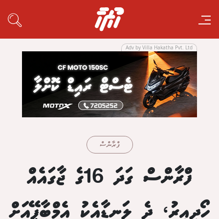
Adv by Villa Hakatha Pvt. Ltd
ފްރާންސް
ފްރާންސް ގަދަ 16ގެ ޖާގައެއް
ހޯދިއިރު، ދެ ލަނޑާއެކު އެމްބާޕޭއަށް