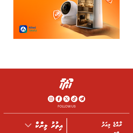
FOLLOW US
ރާއްޖެ މިއަދު
އިތުރު ލިންކް