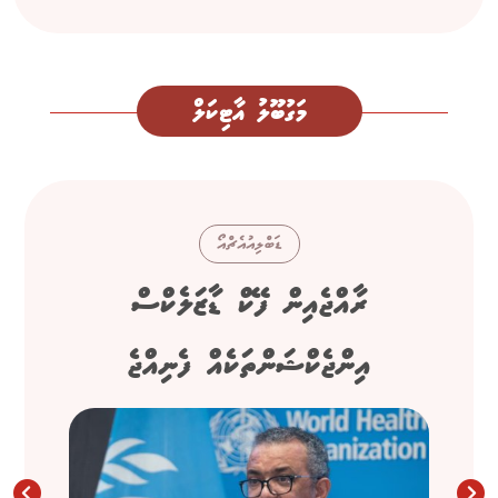
މަގުބޫލު އާޓިކަލް
ޑަބްލިއުއެޗްއޯ
ރާއްޖެއިން ފޭކް ޑާޒަލެކްސް
އިންޖެކްޝަންތަކެއް ފެނިއްޖެ