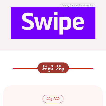
Adv by Bank of Maldives Plc
އިތުރު އާޓިކަލް
ރާއްޖެ މިއަދު