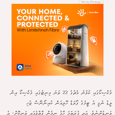
Adv by Dhiraagu
މެކްސިކޯގައި ކުޅުނު މެޗުގެ 22 ވަނަ މިނިޓުގައި މެކްސިކޯ އިން
ލީޑު ނެގީ އެ ޓީމުގެ ފޯވަޑް ހޫލިއަން ކުއިނޯނޭސް ޖެހި
ލަނޑުންނެވެ. އަދި ފުރަތަަމަ ހާފު ނިމެން ގާތްވެފައި ވަނިކޮށް، އެ