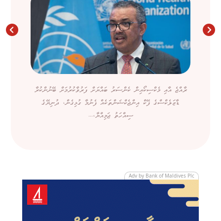
ރާއްޖެ އާއި މެކްސިކޯއިން ކެންސަރު ބައްޔަށް ފަރުވާކުރުމަށް ބޭނުންކުރާ
ޑާޒަލެކްސްގެ ފޭކް އިންޖެކްޝަންތަކެއް ފެނުމާ ގުޅިގެން، ދުނިޔޭގެ
ސިއްހަތު ޖަމިއްޔާ،...
Adv by Bank of Maldives Plc