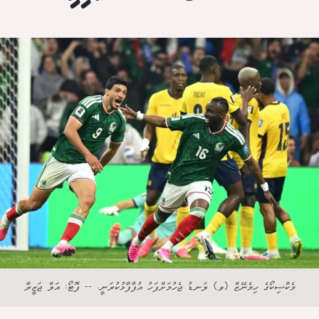
މެކްސިކޯގެ ހިމެނޭޒް (ވ) ލަނޑު ޖެހުމަށްފަހު އުފާފާޅުކުރަނީ. -- ފޮޓޯ: އަލް ޖަޒީރާ