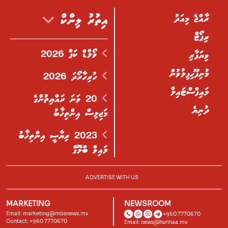
ރާއްޖެ މިއަދު
އިތުރު ލިންކް
ރިޕޯޓް
ވޯލްޑް ކަޕް 2026
ވިޔަފާރި
މުނިފޫހިފިލުވުން
ހުރިހާރޯދަ 2026
ލައިފްސްޓައިލް
20 ވަނަ ރައްޔިތުންގެ
ދުނިޔެ
މަޖިލިސް އިންތިޚާބު
2023 ރިޔާސީ އިންތިޚާބު
ލައިވް ބްލޮގް
ADVERTISE WITH US
MARKETING
NEWSROOM
Email:
marketing@mbsnews.mv
+960 7770670
Contact: +960 7770670
Email:
news@hurihaa.mv