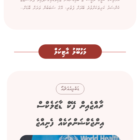
ކެންސަރު ކަށިތަކަށްވުރެ ބޭރަށް ފެތުރި، އޭގެ ސަބަބުން ވަރަށް ބޮޑަށް...
މަގުބޫލު އާޓިކަލް
ޑަބްލިއުއެޗްއޯ
ރާއްޖެއިން ފޭކް ޑާޒަލެކްސް
އިންޖެކްޝަންތަކެއް ފެނިއްޖެ