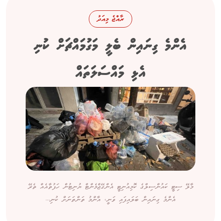
ރާއްޖެ މިއަދު
އެންމެ ގިނައިން ބެލީ މަގުމައްޗަށް ކުނި
އެޅި މައްސަލަތައް
މާލޭ ސިޓީ ކައުންސިލްގެ ކޮމިއުނިޓީ އެންގޭޖްމެންޓް ޔުނިޓުން ހަފުތާއެއް ތެރޭ
އެންމެ ގިނައިން ބަލައިފައި ވަނީ، އާންމު ތަންތަނަށް ކުނި...