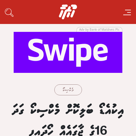
Adv by Bank of Maldives Plc
މެކްސިކޯ
އިކުއެޑޯ ބަލިކޮށް މެކްސިކޯ ގަދަ
16ގެ ޖާގައެއް ހޯދައިފި