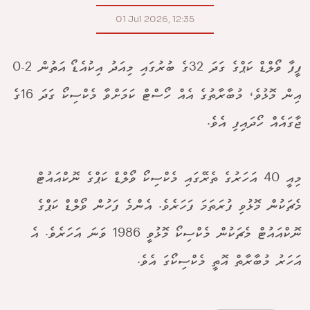
01 Jul 2026, 12:35
ފީފާ ވޯލްޑް ކަޕްގެ ގަދަ 32ގެ ބުރުގައި މިއަދު އިކުއެޑޯ އަތުން 2-0
އިން މޮޅުވެ، މުބާރާތުގެ އެއް ހޯސްޓް ކަމަށްވާ މެކްސިކޯ ގަދަ 16ގެ
ޖާގައެއް ހޯދައިފި އެވެ.
މިއީ 40 އަހަރުގެ ތެރޭގައި މެކްސިކޯ ވޯލްޑް ކަޕްގެ ނޮކްއައުޓް
މެޗަކުން މޮޅުވި ފުރަތަމަ ފަހަރެވެ. އެންމެ ފަހުން ވޯލްޑް ކަޕްގެ
ނޮކްއައުޓް މެޗަކުން މެކްސިކޯ މޮޅުވީ 1986 ވަނަ އަހަރެވެ. އެ
އަހަރު މުބާރާތް އޮތީ މެކްސިކޯގަ އެވެ.