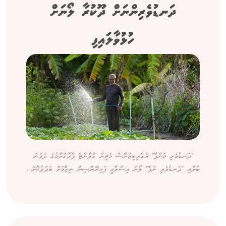
ދަނޑުވެރިންނަށް ދޫކުރާ ލޯނަށް
ހުޅުވާލައިފި
"ދަނޑުވެރި މަންފާ" އެގްރިބިޒްނާސް މެޗިން ގްރާންޓް ޕްރޮގްރާމުގެ ދެވަނަ
ބުރާއި "ދަނޑުވެރި ނަފާ" ލޯނު އިސްލާމީ ފައިނޭންސިން ނިޒާމަށް ބަދަލުކޮށް...