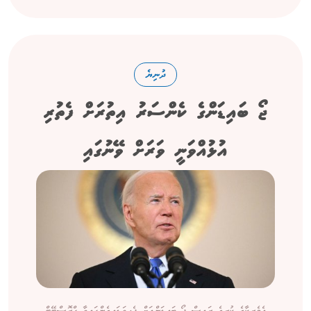
ދުނިޔެ
ޖޯ ބައިޑަންގެ ކެންސަރު އިތުރަށް ފެތުރި
އުޅުއްވަނީ ވަރަށް ވޭނުގައި
އެމެރިކާގެ ކުރީގެ ރައީސް ޖޯ ބައިޑަންއަށް ޖެހިވަޑައިގެންފައިވާ ޕްރޮސްޓޭޓް