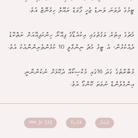
ޓީމުގެ ދެވަނަ ލަނޑު ޖެހީ ފޯވަޑް ރައޫލް ހިމެނޭޒް އެވެ.
މެޗުގެ އިތުރު ވަގުތުގައި އިކުއެޑޯގެ ޕިއޭރޯ ހިންކަޕިއޭއަށް ރަތްކާޑު
ދެއްކުމުން، އެ ޓީމު މެޗު ނިންމާލީ 10 ކުޅުންތެރިންނާއެކު އެވެ.
މުބާރާތުގެ ގަދަ 16ގައި މެކްސިކޯއާ ދެކޮޅަށް ނުކުންނާނީ
އިންގްލެންޑް ނުވަތަ ކޮންގޯ އެވެ.
ކުޅިވަރު
މެކްސިކޯ
ވޯލްޑް ކަޕް 2026