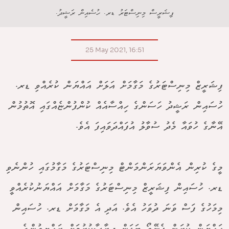
ފިޝަރީސް މިނިސްޓަރު ޑރ. ހުސެއިން ރަޝީދު.
25 May 2021, 16:51
ފިޝަރީޒް މިނިސްޓަރުގެ މަގާމަށް އަލަށް އައްޔަން ކުރެއްވި ޑރ.
ހުސައިން ރަޝީދު ހަސަންގެ ހިއްސާއެއް ކުންފުންޏެއްގައި އޮތުމުން
އޭނާގެ ހުވައާ މެދު ސުވާލު އުފައްދަވައިފަ އެވެ.
މީގެ ކުރިން އެންވަޔަރަންމަންޓް މިނިސްޓަރުގެ މަގާމުގައި ހުންނެވި
ޑރ. ހުސައިން ފިޝަރީޒް މިނިސްޓަރުގެ މަގާމަށް އައްޔަނުކުރެއްވީ
މިމަހުގެ ފަސް ވަނަ ދުވަހު އެވެ. އަދި އެ މަގާމަށް ޑރ. ހުސައިން