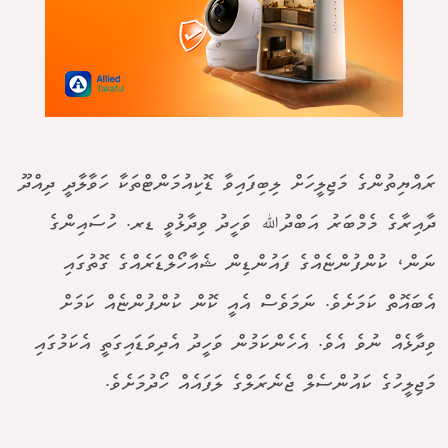
ރައްޔިތުންގެ މަޖިލީހަށް ލިބިފައިވާ ޑޮކިއުމަންޓްތަކާ ހަވާލާދީ ދިއްދޫ
ދާއިރާގެ މެމްބަރު އަބްދުﷲ ވަހީދު ވިދާޅުވީ ޑރ. ހުސައިންގެ
ނަން، ކުންފުންޏެއްގެ ފައުންޑިން ޝެއާހޯލްޑަރެއްގެ ގޮތުގައި
އެބައޮތް ކަމަށެވެ. ނަމަވެސް އެއީ ކޮން ކުންފުންޏެއް ކަމަށް
ވިދާޅެއް ނުވެ އެވެ. އެހެންކަމުން ވަހީދު އެދިވަޑައިގަތީ އެކަމުގައި
މަޖިލީހުގެ ކައުންސެލް ޖެނެރަލްގެ ލަފައެއް ހޯދުމަށެވެ.