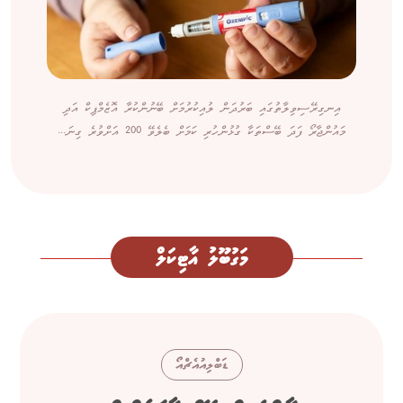
އިނގިރޭސިވިލާތުގައި ބަރުދަން ލުއިކުރުމަށް ބޭނުންކުރާ އޮޒެމްޕިކް އަދި
މައުންޖާރޯ ފަދަ ބޭސްތަކާ ގުޅުންހުރި ކަމަށް ބެލެވޭ 200 އަށްވުރެ ގިނަ...
މަގުބޫލު އާޓިކަލް
ޑަބްލިއުއެޗްއޯ