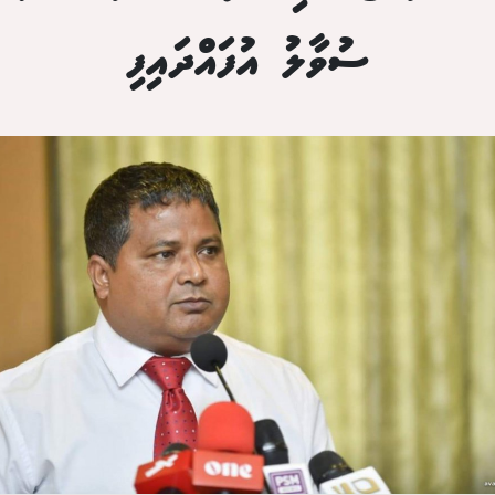
ސުވާލު އުފައްދައިފި