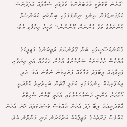
"އޭރުން ވާގޮތަކީ މެމްބަރުންގެ މެދުގައި ސުވާލެއް އުފެދުނަސް
އަޅުގަނޑުމެން ނިންމި ނިންމުމުގައި ބިނާކުރި ކައުންސެލް
ޖެނެރަލްގެ ލަފާ ފެންނަން އޮންނާނެ،" ވަހީދު ވިދާޅުވި އެވެ.
ގާނޫނުއަސާސީގައި ބުނާ ގޮތުންނަމަ ވަޒީރުންގެ މަޖިލީހުގެ
އެއްވެސް މެމްބަރަކު ސަރުކާރުގެ އެހެން މަގާމެއް އަދި ވިޔަފާރި
ފައިދާއެއް ލިބޭފަދަ މަގާމެއް ފުރައިގެން ނުވާނެ އެވެ. އަދި
ވިޔަފާރިއެއް ހިންގުމުގައި އަމަލީ ގޮތުން ބައިވެރިވެ އާމްދަނީ
ހޯދުމަށް ފަންނީ މަސައްކަތެއްގައި އަމަލީ ގޮތުން ޝާމިލްވެ
އާމްދަނީއެއް ލިބޭ ފަދަ އެހެން އެއްވެސް މަސައްކަތެއް ކޮށް އެހެން
އެެއްވެސް ފަރާތެއްގެ ވަޒީފާއެއް އަދާކުރުން ވަނީ މަނާވާނެ އެވެ.