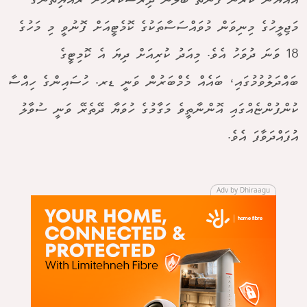
އައްޔަން ކުރަން ފެނޭތޯ ބަލަން ދިރާސާކުރުމަށް ރައްޔިތުންގެ
މަޖިލީހުގެ މިނިވަން މުވައްސަސާތަކުގެ ކޮމެޓީއަށް ފޮނުވީ މި މަހުގެ
18 ވަނަ ދުވަހު އެވެ. މިއަދު ކުރިއަށް ދިޔަ އެ ކޮމިޓީގެ
ބައްދަލުވުމުގައި، ބައެއް މެމްބަރުން ވަނީ ޑރ. ހުސައިންގެ ހިއްސާ
ކުންފުންޏެއްގައި އޮންނާތީވެ މަގާމުގެ ހުވަޔާ ދޭތެރޭ ވަނީ ސުވާލު
އުފައްދަވާފަ އެވެ.
Adv by Dhiraagu