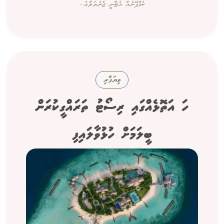
ކެމްޕޭނެއް އެޓާނީ ޖެނެރަލްގެ...
ވިޔަފާރި
ހަ އަތޮޅެއްގައި ރިސޯޓު ތަރައްގީކުރަން
ބީލަމަށް ހުޅުވާލައިފި