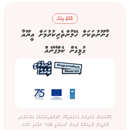
ރާއްޖެ މިއަދު
ގާނޫނުތަކަށް ހޭލުންތެރިކުރުމަށް އީޔޫއާ
ގުޅިގެން ކެމްޕޭނެއް
ގާނޫނުތަކަށް ރައްޔިތުން އަހުލުވެރިކޮށް ހޭލުންތެރިކުރުވުމުގެ މަގުސަދުގައި
ޔޫރަޕިއަން ޔޫނިއަންއާ ގުޅިގެން "އެނގުމަކީ ބާރެއް" ނަމުގައި ހާއްސަ