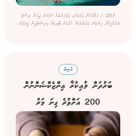
ރާއްޖޭގެ ހަ އަތޮޅަކުން ފަޅުތަކާއި ފަޅުރަށްތައް ކުއްޔަށް ދީގެން ރިސޯޓު
ތަރައްގީކޮށް ހިންގާނެ ފަރާތްތަކެއް ހޯދުމަށް ޓޫރިޒަމް މިނިސްޓްރީން ބީލަމަށް...
ދުނިޔެ
ބަރުދަން ލުއިކުރާ އިންޖެކްޝަންނުން
200 އަށްވުރެ ގިނަ މަރު