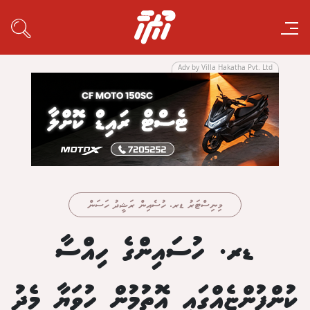
Adv by Villa Hakatha Pvt. Ltd
މިނިސްޓަރު ޑރ. ހުސެއިން ރަޝީދު ހަސަން
ޑރ. ހުސައިންގެ ހިއްސާ
ކުންފުންޏެއްގައި އޮތުމުން ހުވަޔާ މެދު