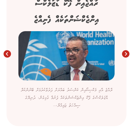
ރާއްޖެއިން ފޭކް ޑާޒަލެކްސް
އިންޖެކްޝަންތަކެއް ފެނިއްޖެ
ރާއްޖެ އާއި މެކްސިކޯއިން ކެންސަރު ބައްޔަށް ފަރުވާކުރުމަށް ބޭނުންކުރާ
ޑާޒަލެކްސްގެ ފޭކް އިންޖެކްޝަންތަކެއް ފެނުމާ ގުޅިގެން، ދުނިޔޭގެ
ސިއްހަތު ޖަމިއްޔާ،...