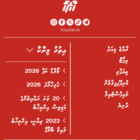
FOLLOW US
ރާއްޖެ މިއަދު
އިތުރު ލިންކް
ރިޕޯޓް
ވޯލްޑް ކަޕް 2026
ވިޔަފާރި
މުނިފޫހިފިލުވުން
ހުރިހާރޯދަ 2026
ލައިފްސްޓައިލް
20 ވަނަ ރައްޔިތުންގެ
ދުނިޔެ
މަޖިލިސް އިންތިޚާބު
2023 ރިޔާސީ އިންތިޚާބު
ލައިވް ބްލޮގް