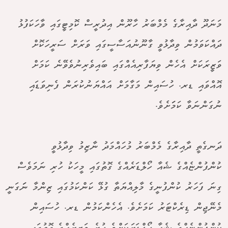
މަނަދޫ ދާއިރާގެ މެމްބަރު ހާރޫން އިދުރީސް ކޮމިޓީގައި ވާހަކަފުޅު
ދައްކަވަމުން ވިދާޅުވީ ގާނޫނުއަސާސީގައި ވަރަށް ސަރީހަކޮށް
ވަޒީރަކަށް އެހެން ވިޔަފާރިއެއްގައި ބައިވެރިނުވެވޭނެ ކަމަށް
އޮއްވައި ޑރ. ހުސައިން މަގާމަށް އައްޔަނުކުރަން ފެނިވަޑައި
ނުގަންނަވާ ކަމަަށެވެ.
ދަނގެތީ ދާއިރާގެ މެމްބަރު މުހައްމަދު ނާޒިމު ވިދާޅުވީ
ކުންފުންޏެއްގެ ޝެއާ ހޯލްޑަރެއްގެ ގޮތުގައި މީހަކު ހުރި ނަމަވެސް
ގިނަ ފަހަރު ކުންފުނީގެ މާލިއްޔަތާ ގުޅޭ ކަންކަމުގައި ޒިންމާ ނަަގަނީ
މެނޭޖިން ޑިރެކްޓަރު ކަމަށެވެ. އެހެންކަމުން ޑރ. ހުސައިން