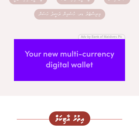
މިނިސްޓަރު ޑރ. ހުސެއިން ރަޝީދު ހަސަން
Adv by Bank of Maldives Plc
އިތުރު އާޓިކަލް