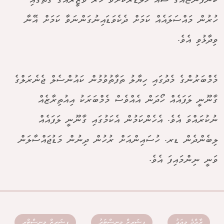
ކުންފުންޏެއްގެ ޝެއާ ހޯލްޑަރަކަށްވެ ހުރެ ވަޒީރެއްގެ ގޮތުގައި
ހުރުން މައްސަލައެއް ކަމަށް ދެކެވަޑައިނުގަންނަވާ ކަމަށް އޭނާ
ވިދާޅުވި އެވެ.
މެމްބަރުންގެ މެދުގައި ހިޔާލު ތަފާތުވުމުން ކައުންސެލް ޖެނެރަލްގެ
ގާނޫނީ ލަފައެއް ހޯދަން އެއްވެސް މެމްބަރަކު އިއުތިރާޒެއް
ނުކުރައްވަ އެވެ. އެހެންކަމުން އެކަމުގައި ގާނޫނީ ލަފައެއް
ލިބެންދެން ޑރ. ހުސައިންއަށް ރުހުން ދިނުން މަޑުޖައްސާލަން
ވަނީ ނިންމައިފަ އެވެ.
ރާއްޖެ މިއަދު
ފިޝަރީޒް މިނިސްޓަރު
ފިޝަރީޒް މިނިސްޓްރީ