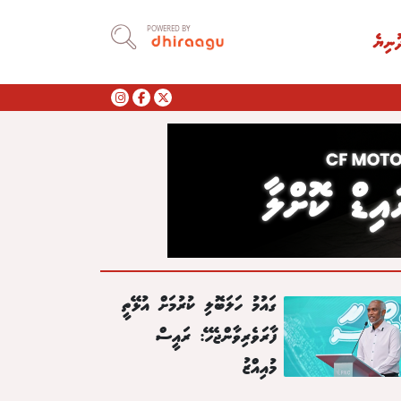
POWERED BY
ުނިޔެ
ގައުމު ހަލަބޮލި ކުރުމަށް އުޅޭތީ
ފާރަވެރިވާންޖެހޭ: ރައީސް
މުއިއްޒު