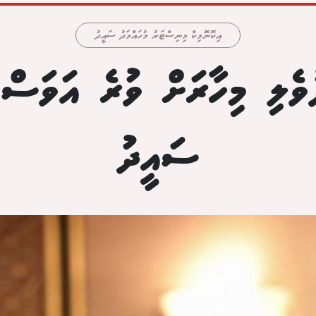
އިކޮނޮމިކް މިނިސްޓަރު މުހައްމަދު ސައީދު
ވެލި މިހާރަށް ވުރެ އަވަސް 
ސައީދު