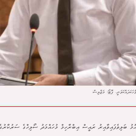
ހަކަދައްކަވަނީ. ފޮޓޯ: މަޖްލިސް
އުމު ބަލިވެފައިވާއިރު ރައީސް އިބްރާހިމް މުހައްމަދު ސޯލިހްގެ ސަރުކާރުގެ