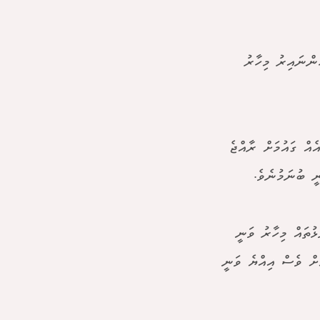
 ދުވަހަކު ހުންނައިރު މިހާރު
އް ގައުމަށް ރާއްޖެ
ީ ބުނަމުނެވެ.
ޅުތައް މިހާރު ވަނީ
ަށް ވެސް އިއްޔެ ވަނީ