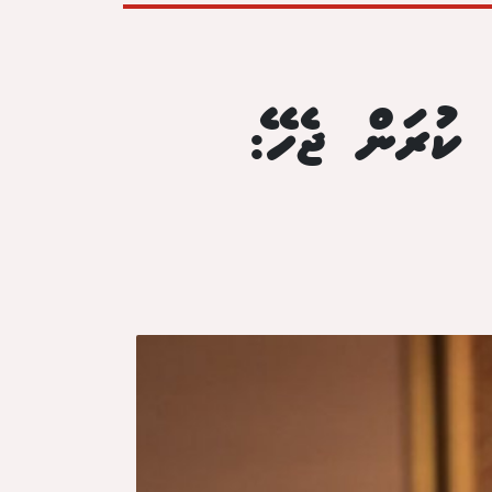
ކުރަން ޖެހޭ: