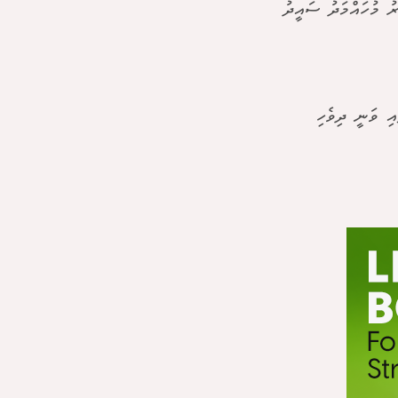
ު މުހައްމަދު ސައީދު
އި ވަނީ ދިވެހި