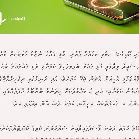
ރާއްޖޭގައި ކޮވިޑް-19 ހަލުވި ކަމާއެކު ފެތުރި، މުޅި ގައުމު ނާޒުކު ހާލަތަކަށް 
 ސައީދު ވިދާޅުވީ މުޅި ގައުމު ބަލިވެފައިވާ ކަމަށާއި ވަކި ގައުމެއްގެ ރުހު
ްއަގުވާމީ އެހީއަށް އެދެން ޖެހޭ ކަމަށެވެ. އަދި ދުނިޔޭގައި ދިވެހިރާއްޖޭގެ
ނުވާނެ ކަމަށާއި، އަދި އެ ގައުމުތަކަށް ކިތަންމެ ބާރުބޮޑު ހާލަތެއްގައި 
ްނަށް އެ ގައުމުތަކުން އެހީވާނެ ކަމަށް ވެސް އޭނާ ވިދާޅުވި އެވެ.
ކޮވިޑް-19ގެ ހާލަތު ވަރަށް ގޯސްވެފައިވާއިރު ސަރުކާރުން ކޮވިޑް ކޮންޓްރޯލްކުރު