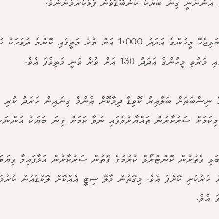
ި އަންނަނީ ގިނަ ބަޔަކު ކަންބޮޑުވުން ފާޅުކުރަމުންނެވެ.
ކޮވިޑް ބަލިޖެހޭ މީހުންގެ އަދަދު 1،000 އަށް ވުރެ މަތީގައި ކޮންމެ
ުވި މީހުންގެ އަދަދު 130 އަށް ވުރެ ވަނީ މަތިވެފަ އެވެ.
ެ ނިސްބަތަށް ބަލާއިރު ކޮވިޑާ ދިމާކޮށް އެންމެ ގިނައިން ހަރަދު ކުރި އެ
މިކަމަށް ސަރުކާރުން ތައްޔާރުވެފައި ނުވާ ކަމަށް ގިނަ ބަޔަކު އަންނަނ
ބަލި ފެތުރުން ކޮންޓްރޯލް ކުރުމުގެ ގޮތުން ސަރުކާރުން އަޅާފައިވާ ފިޔަވަ
ް ހަރުކަށި ކޮށްފަ އެވެ. މިގޮތުން މާލޭ ސިޓީ އެއްކޮށް ލޮކްޑައުން ކުރުމ
ަ އެވެ.