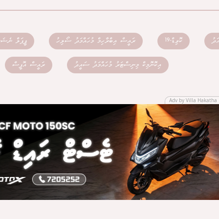
ަދު
ކޮވިޑް-19
ރައީސް އިބްރާހިމް މުހައްމަދު ސޯލިހު
ޕީޕަލް ނެޝަ
އިކޮނޮމިކް މިނިސްޓަރު މުހައްމަދު ސައީދު
ރައީސް އޮފީސް
Adv by Villa Hakatha 