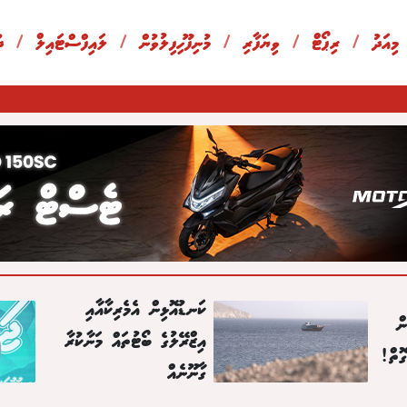
 މިއަދު
/
ރިޕޯޓް
/
ވިޔަފާރި
/
މުނިފޫހިފިލުވުން
/
ލައިފްސްޓައިލް
/
ދ
ކަނޑުއޮޅިން އެމެރިކާއާއި
ް
އިޒްރޭލުގެ ބޯޓުތައް މަނާކުރާ
ޮތް!
ގާނޫނެއް