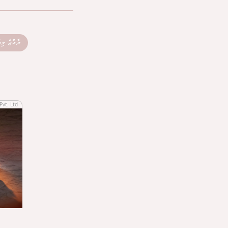
ރާއްޖެ މިއ
Pvt. Ltd