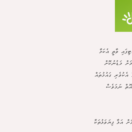
ވެއްޓިފައި ވާތީ އެކަމާ
މަށް މަޑުނުކޮށް
 އެކުވެރި ގައުމުތައް
އޮތް ނަމަވެސް
މަށް އަޅާ ފިޔަވަޅުތަކާ