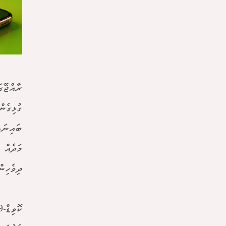
ގުޅިގެން
ބައިނަލ
މަދެއް 
ދިވެހިނ