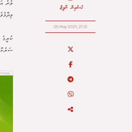
ވުރެ އަ
ހުސެއިން ނާފިޒް
ވިދާޅުވެ
25 May 2021, 21:12
ކުރީގެ 
ސަރުކާރ
hiraagu