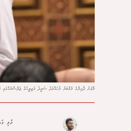
މާވަށު ދާއިރާގެ މެމްބަރު މުހައްމަދު ސައީދު މަޖިލީހުގެ ޖަލްސާއެއްގައި ވާ
މުޅި ގަ