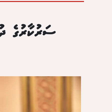
ސަރުކާރުގެ ދު