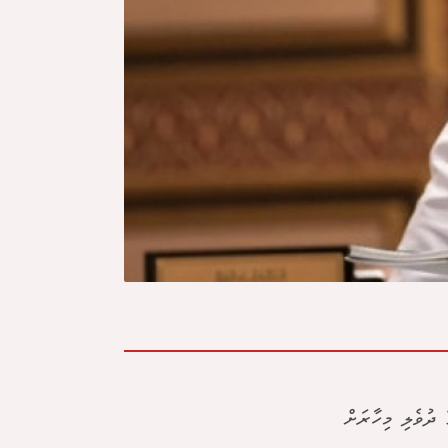
 ދުވެލި މިހާރަށް