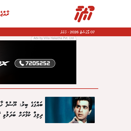
ރާއްޖެ
07 އޯގަސްޓް 2026
·
ހުކުރު
Adv by Villa Hakatha Pvt. Ltd
|
ބައްޕަގެ ބިރު: ޔޫސުފް ޚާނ
ދިލިޕް ކުމާރަށް ބަދަލުވި ގ