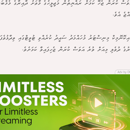
ވަސް ކުރަން ޖެހޭ ކަމަށް ރައްޔިތުން މަޖިލީހުގެ މާވަށު ދާއިރާގެ މެމްބަރ
އްޖެ އެވެ.
އިކޮނޮމިކް މިނިސްޓަރު މުހައްމަދު ސައީދު ކުރެއްވި ޓުވީޓްގައި ވިދާޅުވެފަ
ުގެ ދުވެލި މިއަށް ވުރެ އަވަސް ކުރަން ޖެހިފައިވާ ކަމަށެވެ.
Adv by D