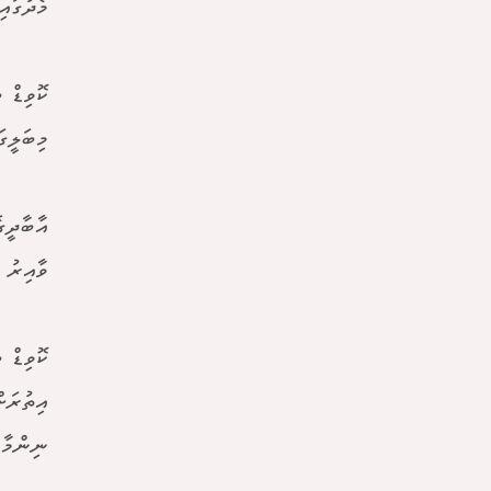
މެދުގައ
މިބަލީގައި މަރ
އާބާދީގ
ވާއިރު 
ކޮވިޑް 
އިތުރަށ
ނިންމާފ