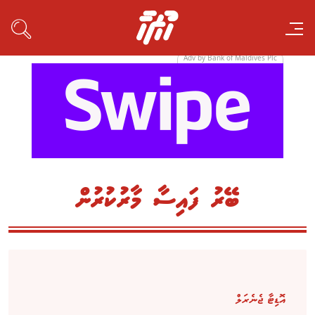
Adv by Bank of Maldives Plc
ބޭރު ފައިސާ މާރުކުރުން
އޮޑިޓާ ޖެނެރަލް