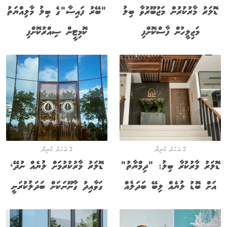
ޑޮލަރު މާރުކުރުން މަޖުބޫރުވާ ބިލު
"ބޭރު ފައިސާ"ގެ ބިލު މާލިއްޔަތު
މަޖިލީހުން ފާސްކޮށްފި
ކޮމިޓީން ސިއްރުކޮށްފި
2 އަހަރު ކުރިން
2 އަހަރު ކުރިން
ޑޮލަރު މާރުކުރާ ބިލު: "ދިމްޔާތު"
ޑޮލަރު މާރުކުރުމަށް ލުޔެއް ނުދޭ،
އަށް ބޮޑު ލުޔެއް ލިބޭ ބަދަލެއް
ގަވާއިދު ގާނޫނަކަށް ބަދަލުކުރަނީ