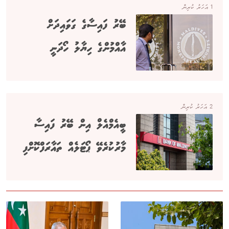
1 އަހަރު ކުރިން
ބޭރު ފައިސާގެ ގަވައިދަށް
އާއްމުންގެ ހިޔާލު ހޯދަނީ
2 އަހަރު ކުރިން
ބީއެމްއެލް އިން ބޭރު ފައިސާ
މާރުކުރެވޭ ޕޯޓަލެއް ތައާރަފްކޮށްފި