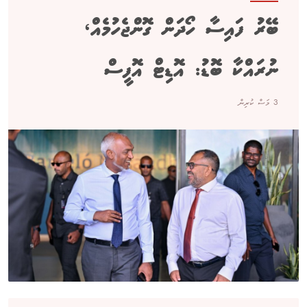
ބޭރު ފައިސާ ހޯދަން ގޮންޖެހުމެއް،
ނުރައްކާ ބޮޑު: އޮޑިޓް އޮފީސް
3 މަސް ކުރިން