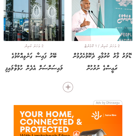
2 އަހަރު ކުރިން / 1 ކޮމެންޓް
2 އަހަރު ކުރިން
ޑޮލަރު މާރު ކުރުމާއި ދެކޮޅުހެދުމުން
ބޭރު ފައިސާ ގަނެވިއްކުމުގެ
ރައީސްގެ ނުރުހުން
ލައިސަންސަށް އެދެން ހުޅުވާލައިފި
Adv by Dhiraagu