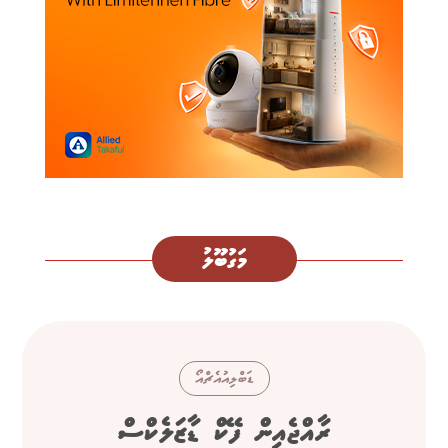
މަގުބޫލު
ޑަބްލިއުއެޗްއޯ
ރާއްޖެއިން ފޭކް ޑާޒަލެކްސް