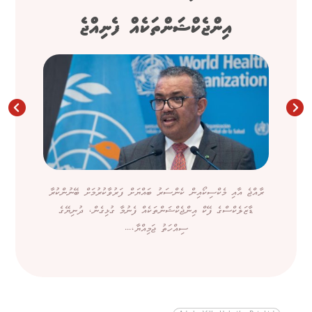
އިންޖެކްޝަންތަކެއް ފެނިއްޖެ
ރާއްޖެ އާއި މެކްސިކޯއިން ކެންސަރު ބައްޔަށް ފަރުވާކުރުމަށް ބޭނުންކުރާ
ޑާޒަލެކްސްގެ ފޭކް އިންޖެކްޝަންތަކެއް ފެނުމާ ގުޅިގެން، ދުނިޔޭގެ
ސިއްހަތު ޖަމިއްޔާ،...