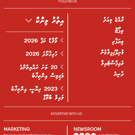
FOLLOW US
ރާއްޖެ މިއަދު
އިތުރު ލިންކް
ރިޕޯޓް
ވޯލްޑް ކަޕް 2026
ވިޔަފާރި
މުނިފޫހިފިލުވުން
ހުރިހާރޯދަ 2026
ލައިފްސްޓައިލް
20 ވަނަ ރައްޔިތުންގެ
ދުނިޔެ
މަޖިލިސް އިންތިޚާބު
2023 ރިޔާސީ އިންތިޚާބު
ލައިވް ބްލޮގް
ADVERTISE WITH US
MARKETING
NEWSROOM