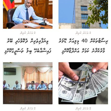
2 އަހަރު ކުރިން
2 އަހަރު ކުރިން
ރިސޯޓުތަކުން 40 މިލިއަށް ޑޮލަރު
ވިޔަފާރިވެރިން ދެކޮޅުހެދި ބޭރު
މާރުކުރާނެ ކަމަށް އަންދާޒާކޮށްފި
ފައިސާއާބެހޭ ބިލު ތަސްދީގުކޮށްފި
2 އަހަރު ކުރިން
2 އަހަރު ކުރިން