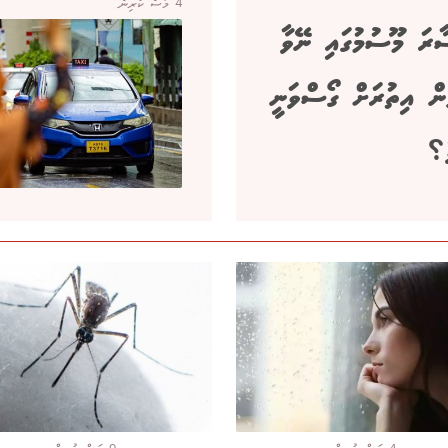
4 މަސް ކުރިން
ާރަ މޫސުމުގައި ނޭވާ
ުން އިތުރަށް ގޯސްވަނީ
ެ؟