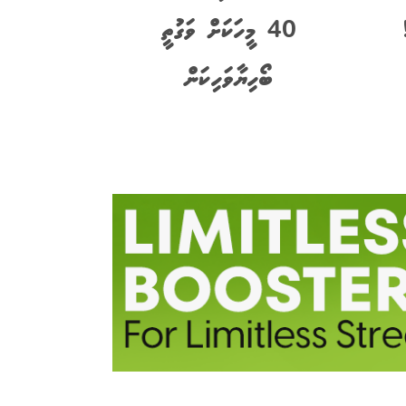
40 މީހަކަށް ވަގުތީ
ބޯހިޔާވަހިކަން