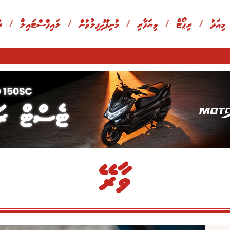
 މިއަދު
/
ރިޕޯޓް
/
ވިޔަފާރި
/
މުނިފޫހިފިލުވުން
/
ލައިފްސްޓައިލް
/
ދ
ވާރޭ