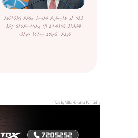
ރާއްޖެ އާއި މެކްސިކޯއިން ކެންސަރު ބައްޔަށް ފަރުވާކުރުމަށް
ބޭނުންކުރާ ޑާޒަލެކްސްގެ ފޭކް އިންޖެކްޝަންތަކެއް ފެނުމާ
ގުޅިގެން، ދުނިޔޭގެ ސިއްހަތު ޖަމިއްޔާ،...
Adv by Villa Hakatha Pvt. Ltd