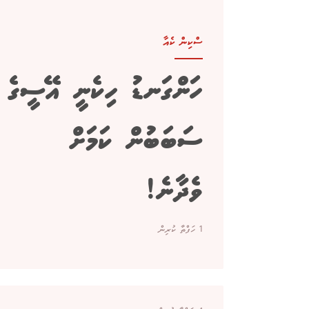
ސްކިން ކެއާ
ހަންގަނޑު ހިކެނީ އޭސީގެ
ސަބަބުން ކަމަށް
ވެދާނެ!
1 ހަފްތާ ކުރިން