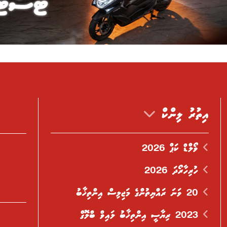
އިތުރު ލިންކް
ވޯލްޑް ކަޕް 2026
ހުރިހާރޯދަ 2026
20 ވަނަ ރައްޔިތުންގެ މަޖިލިސް އިންތިޚާބު
2023 ރިޔާސީ އިންތިޚާބު ލައިވް ބްލޮގް