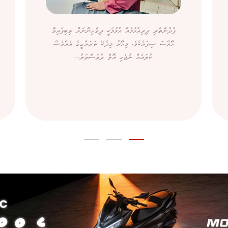
ފުދުންތެރި ދިރިއުޅުމެއް އުޅުމަކީ ދިވެހިންނަށް ލިބިފައިވާ
ހާއްސަ ސިފައެކެވެ. މިހާރު މިދެކޭ ތަރައްގީގެ އެއްވެސް
ކުލައެއް ނުޖެހި އޮތް ދުވަސްވަރު...