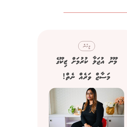
މީހުން
މޫނު އުޖަލާ ކުރުމަށް ޒިކޫގެ
ސިނގ
މަސާޖް ވަރެއް ނެތް!
"ފްރެންޗް