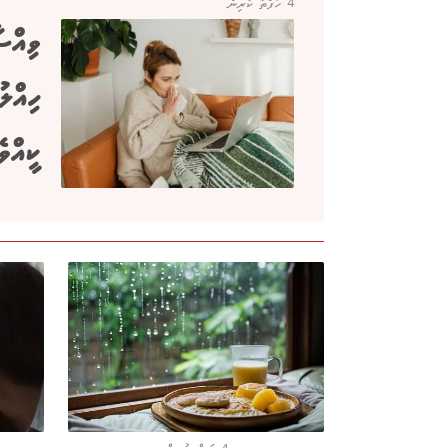
4 ހަފްތާ ކުރިން
ވިއްސ
ހިއްލ
ކީއްވ