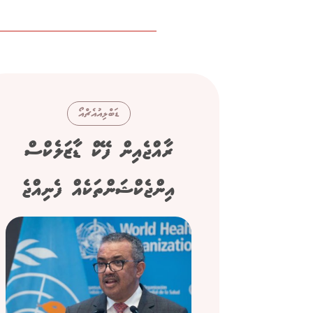
ޑަބްލިއުއެޗްއޯ
ރާއްޖެއިން ފޭކް ޑާޒަލެކްސް
އިންޖެކްޝަންތަކެއް ފެނިއްޖެ