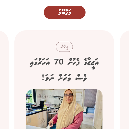
މަގުބޫލު
މީހުން
އަޒީޒާގެ ފެހުން 70 އަހަރުގައި
ވެސް ވަރަށް ނަލަ!