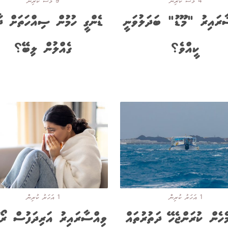
4 މަސް ކުރިން
9 މަސް ކުރިން
ާރައިރު "މޫޑު" ބަދަލުވަނީ
ޑެންގީ ހުމުން ސިއްހަތަށް ދާ
ކީއްވެ؟
ގެއްލުން ލިބޭ؟
1 އަހަރު ކުރިން
1 އަހަރު ކުރިން
ެހެން ކުރަންޖެހޭ ދަތުރުތައް
ވިއްސާރައިރު އަރިދަފުސް ރޯގ