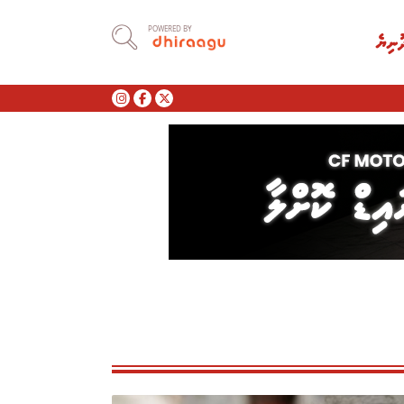
POWERED BY
ުނިޔެ