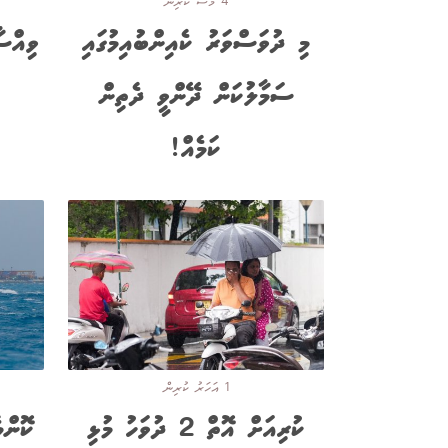
4 މަސް ކުރިން
މި ދުވަސްވަރު ކެއިންބުއިމުގައި
ވިއްސ
ސަމާލުކަން ދޭންވީ ދެތިން
ކަމެއް!
1 އަހަރު ކުރިން
ކުރިއަށް އޮތް 2 ދުވަހު މުޅި
ކޮންމ