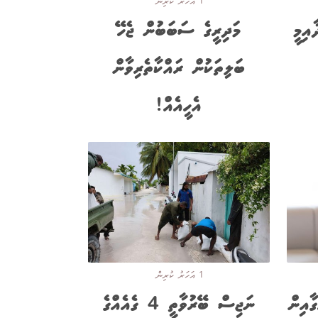
1 އަހަރު ކުރިން
އިމީ
މަދިރީގެ ސަބަބުން ޖެހޭ
ބަލިތަކުން ރައްކާތެރިވާން
އެހީއެއް!
1 އަހަރު ކުރިން
ާއިން
ނަޖިސް ބޭރުވާތީ 4 ގެއެއްގެ