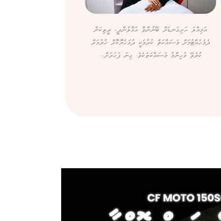
އަމިއްލަ ހަށިގަނޑަށް ބޭނުންވާ އަޅާލުންދީ، ރީތިކަން
ދެމެހެއްޓުމަށް މަސައްކަތް ކުރުމަކީ ދުޅަހެޔޮކޮށް ހުރުމަށް
ކުރެވޭ މުހިންމު މަސައްކަތެކެވެ. ގިނަ ފަހަރަށް...
ބޭރުން ގ
ސިނގިރޭޓަށްވު
ކަމަށް ބުނެ