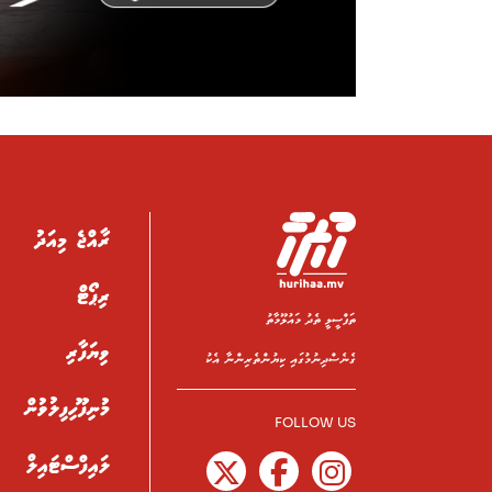
ރާއްޖެ މިއަދު
ރިޕޯޓް
ތަފްސީލީ ތެދު މައުލޫމާތު
ވިޔަފާރި
ގެނެސްދިނުމުގައި ކިޔުންތެރިންނާ އެކު
މުނިފޫހިފިލުވުން
FOLLOW US
ލައިފްސްޓައިލް