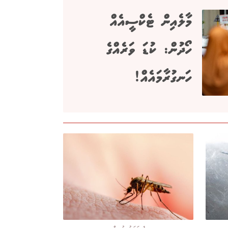
މާލެއިން ޓެކްސީއެއް
ހޯދުން: ކުޑަ ވަރެއްގެ
ހަނގުރާމައެއް!