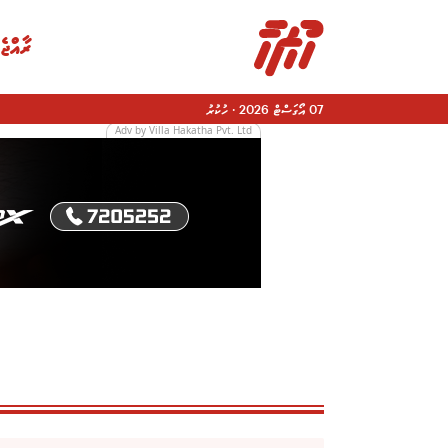
ރާއްޖެ
07 އޯގަސްޓް 2026
·
ހުކުރު
Adv by Villa Hakatha Pvt. Ltd