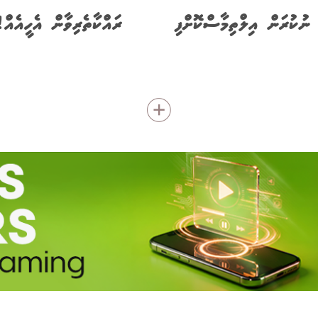
ނުކުރަން އިލްތިމާސްކޮށްފި
ރައްކާތެރިވާން އެހީއެއް!