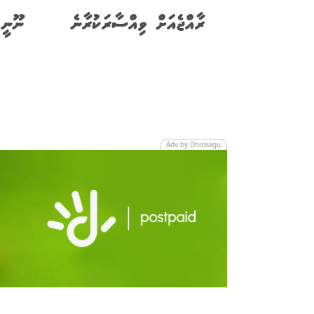
ރާއްޖެއަށް ވިއްސާރަކުރާނެ
ނޫނީ 
Adv by Dhiraagu