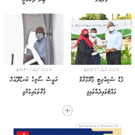
މާލެއަށް
ބިން ދޫކުރަނީ
5 އަހަރު ކުރިން / 1 ކޮމެންޓް
5 އަހަރު ކުރިން / 1 ކޮމެންޓް
ފުޑް ސެކިއުރިޓީ ޕްރޮގްރާމް
ރައީސް ސޯލިހު ކަނޑޫދޫއަށް
ފައްޓަވައިދެއްވައިފި
ފުރާވަޑައިގެންފި
Adv by Bank of Maldives Plc