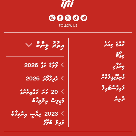
FOLLOW US
ރާއްޖެ މިއަދު
އިތުރު ލިންކް
ރިޕޯޓް
ވޯލްޑް ކަޕް 2026
ވިޔަފާރި
މުނިފޫހިފިލުވުން
ހުރިހާރޯދަ 2026
ލައިފްސްޓައިލް
20 ވަނަ ރައްޔިތުންގެ
ދުނިޔެ
މަޖިލިސް އިންތިޚާބު
2023 ރިޔާސީ އިންތިޚާބު
ލައިވް ބްލޮގް