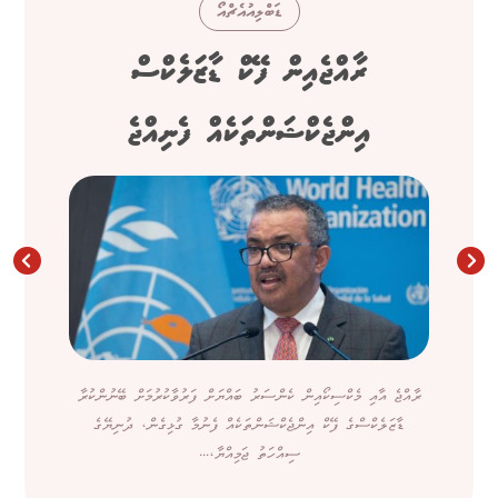
ޑަބްލިއުއެޗްއޯ
ރާއްޖެއިން ފޭކް ޑާޒަލެކްސް
އިންޖެކްޝަންތަކެއް ފެނިއްޖެ
ރާއްޖެ އާއި މެކްސިކޯއިން ކެންސަރު ބައްޔަށް ފަރުވާކުރުމަށް ބޭނުންކުރާ
ޑާޒަލެކްސްގެ ފޭކް އިންޖެކްޝަންތަކެއް ފެނުމާ ގުޅިގެން، ދުނިޔޭގެ
ސިއްހަތު ޖަމިއްޔާ،...