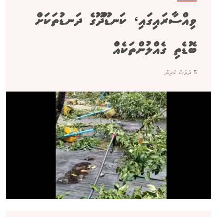
ވިއްސާރައިގައި، ކަނޑޫދޫގެ ދަނޑުތަކަށް
ބޮޑެތި ގެއްލުންތަކެއް
5 ދުވަސް ކުރިން