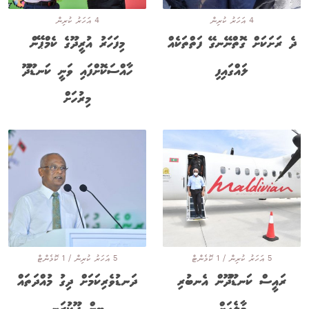
4 އަހަރު ކުރިން
4 އަހަރު ކުރިން
ދެ ރަށަކަށް ގޮތްނޭނގޭ ފަތްތަކެއް
މިފަހަރު އުރީދޫގެ ކެމްޕޭން
ލައްގައިފި
ހާއްސަކޮށްފައި ވަނީ ކަނޑޫދޫ
މިރުހަށް
5 އަހަރު ކުރިން / 1 ކޮމެންޓް
5 އަހަރު ކުރިން / 1 ކޮމެންޓް
ރައީސް ކަނޑޫދޫން އެނބުރި
ދަނޑުވެރިކަމަށް ދިގު މުއްދަތައް