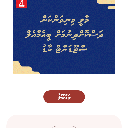
މަގުބޫލު