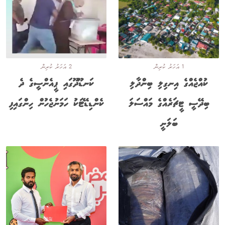
1 އަހަރު ކުރިން
2 އަހަރު ކުރިން
ކުއްޖެއްގެ އިނގިލި ބިންދާލި
ކަނޑޫދޫގައި ޕީއެންސީގެ ދެ
ބިދޭސީ ޓީޗަރެއްގެ މައްސަލަ
ކެންޑިޑޭޓަކު ހަމަނުޖެހުން ހިންގައިފި
ބަލަނީ