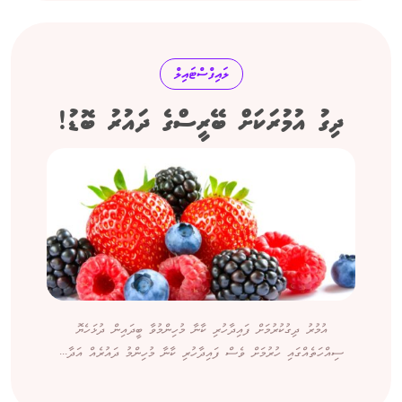
ލައިފްސްޓައިލް
ދިގު އުމުރަކަށް ބޭރީސްގެ ދައުރު ބޮޑު!
އުމުރު ދިގުކުރުމަށް ފައިދާހުރި ކާނާ މުހިންމުވާ ބީދައިން ދުޅަހެޔޮ
ސިއްހަތެއްގައި ހުރުމަށް ވެސް ފައިދާހުރި ކާނާ މުހިންމު ދައުރެއް އަދާ...