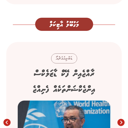
މަގުބޫލު އާޓިކަލް
ޑަބްލިއުއެޗްއޯ
ރާއްޖެއިން ފޭކް ޑާޒަލެކްސް
އިންޖެކްޝަންތަކެއް ފެނިއްޖެ