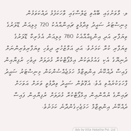
ލ. މާވަށުގައި ބޭއްވި ޖަލްސާގައި ވާހަކަފުޅު ދައްކަވަމުން
މިނިސްޓަރު ސައީދު ވިދާޅުވީ ޗައިނާއާއެކު 720 މިލިއަން ޑޮލަރުގެ
ވިޔަފާރި އަދި އިންޑިއާއާއެކު 780 މިލިއަން އެމެރިކާ ޑޮލަރުގެ
ވިޔަފާރި ކުރާ ކަމަށެވެ. އަދި އަމާޒުހުރީ ދިވެހި ވިޔަފާރިވެރިންނަށް
ދުނިޔޭގެ އެކި ގައުމުތަކުން އިމްޕޯޓްކުރާ މުދަލަށް ދިވެހި ރުފިޔާއިން
ފައިސާ ދެއްކޭނެ އިންތިޒާމް ހަމަޖެއްސުންކަން މިނިސްޓަރު ސައީދު
ފާހަގަކުރެއްވި އެވެ. އެގޮތުން ސައީދު ވިދާޅުވީ ވަރަށް އަވަހަށް
ޗައިނާގެ ޔުއާންއިން އިމްޕޯޓްކުރާ މުދަލަށް ރުފިޔާއިން ފައިސާ
ދެއްކޭނެ އިންތިޒާމް ހަމަޖެހިގެންދާނެ ކަމަށެވެ.
Adv by Villa Hakatha Pvt. Ltd