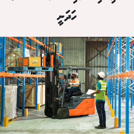
ހަދަނީ