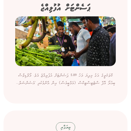
ޕަސެންޓަށް އުފުލިއްޖެ
ކާތަކެތީގެ އަގު މިދިޔަ މަހު 5.89 ޕަސެންޓަށް އުފުލިއްޖެ އެވެ. މޯލްޑިވްސް
ބިއުރޯ އޮފް ސްޓެޓިސްޓިކްސް (އެމްބީއެސް) އިން އާންމުކުރި 'އެސެންޝަލް...
ވިޔަފާރި