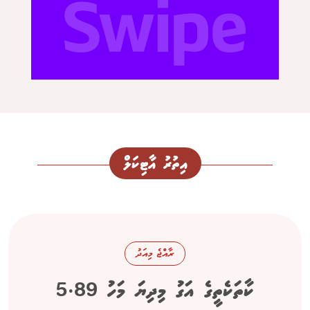
އިތުރު އާޓިކަލް
ރާއްޖެ މިއަދު
ކާތަކެތީގެ އަގު މިދިޔަ މަހު 5.89