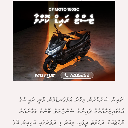
"ޗައިނާ ސަރުކާރުން މިހާރު އަޅުގަނޑުމެން ވާނީ ރައީސްގެ
އެޑްވައިޒަރާއާއެކު ޗައިނާގެ ސެންޓްރަލް ބޭންކް ގަވާނައަށް
ރާއްޖެއަށް ދައުވަތު ދީފައި. މިއަދު މި ދަތުރުގައި އައިއިރު އޭގެ