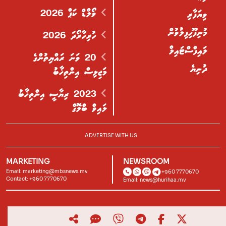
ވޯލްޑް ކަޕް 2026
ވިޔަފާރި
މުނިފޫހިފިލުވުން
ހުރިހާރޯދަ 2026
ލައިފްސްޓައިލް
20 ވަނަ ރައްޔިތުންގެ
ދުނިޔެ
މަޖިލިސް އިންތިޚާބު
2023 ރިޔާސީ އިންތިޚާބު
ލައިވް ބްލޮގް
ADVERTISE WITH US
MARKETING
NEWSROOM
Email:
marketing@mbsnews.mv
+960 7770670
Contact: +960 7770670
Email:
news@hurihaa.mv
© 2026, Hurihaa.mv. All Rights Reserved.
Powered by
Lagoon Labs
.