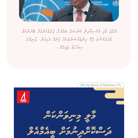
ރާއްޖެ އާއި މެކްސިކޯއިން ކެންސަރު ބައްޔަށް ފަރުވާކުރުމަށް ބޭނުންކުރާ
ޑާޒަލެކްސްގެ ފޭކް އިންޖެކްޝަންތަކެއް ފެނުމާ ގުޅިގެން، ދުނިޔޭގެ
ސިއްހަތު ޖަމިއްޔާ،...
Adv by Bank of Maldives Plc