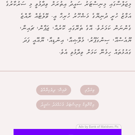
މިޖަލްސާގައި މިނިސްޓަރު ސައީދު އިތުރަށް ވިދާޅުވީ މި ސަރުކާރުގެ
އަމާޒު ހުރީ ދުނިޔޭގެ މަޝްހޫރު ހުރިހާ އީ- ވޮލެޓެއް ރާއްޖެ
ގެންނަން ކަމަށެވެ. އޭގެ ތެރޭގައި ކޮރެއާ، ޖަޕާން، ޗައިނާ،
ޔޫއެސްއޭ، ސިންގަޕޫރު، މެލޭޝިއާ، އިންޑިއާ، ޔޫއޭއީ ފަދަ
ގައުމުތައް ހިމެނޭ ކަމަށް ވިދާޅުވި އެވެ.
ވިޔަފާރި
ޗައިނާ- ދިވެހިރާއްޖެ
އިކޮނޮމިކް މިނިސްޓަރު މުހައްމަދު ސައީދު
Adv by Bank of Maldives Plc