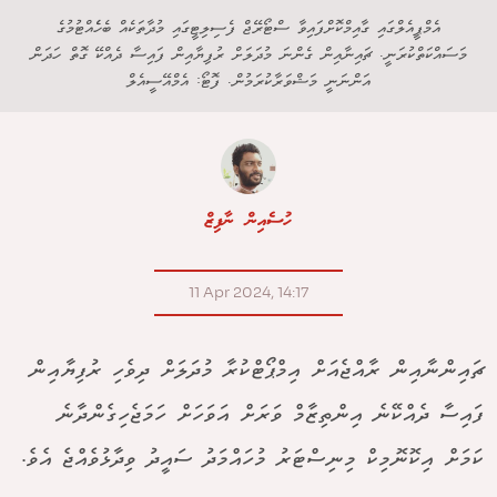
އެމްޕީއެލްގައި ގާއިމްކޮށްފައިވާ ސްޓޯރޭޖް ފެސިލިޓީގައި މުދާތަކެއް ބެހެެއްޓުމުގެ
މަސައްކަތްކުރަނީ. ޗައިނާއިން ގެންނަ މުދަލަށް ރުފިޔާއިން ފައިސާ ދެއްކޭ ގޮތް ހަދަން
އަންނަނީ މަޝްވަރާކުރަމުން. ފޮޓޯ: އެމްއޭސީއެލް
ހުސެއިން ނާފިޒް
11 Apr 2024, 14:17
ޗައިންނާއިން ރާއްޖެއަށް އިމްޕޯޓްކުރާ މުދަލަށް ދިވެހި ރުފިޔާއިން
ފައިސާ ދެއްކޭނެ އިންތިޒާމް ވަރަށް އަވަހަށް ހަމަޖެހިގެންދާނެ
ކަމަށް އިކޮނޮމިކް މިނިސްޓަރު މުހައްމަދު ސައީދު ވިދާޅުވެއްޖެ އެވެ.