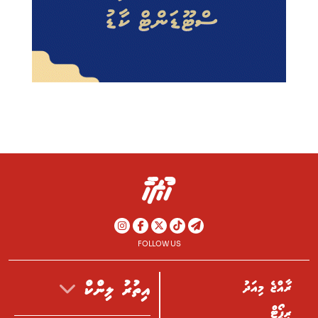
FOLLOW US
ރާއްޖެ މިއަދު
އިތުރު ލިންކް
ރިޕޯޓް