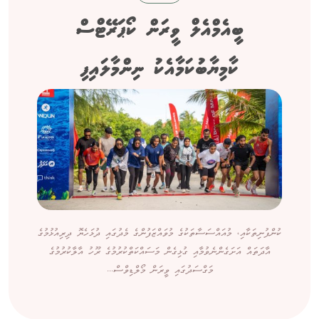
ބީއެމްއެލް ވީރަން ކޯޕަރޭޓްސް
ކާމިޔާބުކަމާއެކު ނިންމާލައިފި
ކުންފުނިތަކާއި، މުއައްސަސާތަކުގެ މުވައްޒަފުންގެ މެދުގައި ދުޅަހެޔޮ ދިރިއުޅުމުގެ
އާދަތައް އަށަގެންނެވުމާއި ގުޅިގެން މަސައްކަތްކުރުމުގެ ރޫހު އާލާކުރުމުގެ
މަގްސަދުގައި ވީރަން މޯލްޑިވްސް...