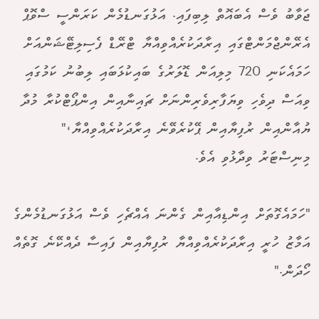
ޖަވާބު ވެސް އެބައޮތް ލިބިފައި. އަޅުގަނޑުމެން ކަރަންސީ ސްވޮޕް
އެރޭންޖްމަންޓްގައި އިރާދަކުރެއްވިއްޔާ ޓްރޭޑް ފެސިލިޓޭޝަންއަށް
ހަމައެކަނި 720 މިލިއަން ޑޮލަރުގެ ބައިކުޅަބައި ލިބުނު ކަމުގައި
ވިއަސް ދިވެހި ވިޔަފާރިވެރިންނަށް ޗައިނާއިން އިންޕޯޓްކުރާ މުދާ
ޔުއާންއިން ރުފިޔާއިން ޕޭކުރެވޭނެ އިރާދަކުރެއްވިއްޔާ،"
މިނިސްޓަރު ވިދާޅުވި އެވެ.
"ހަމައެގޮތަށް އިންޑިއާއިން ގެންނަ އެއްޗެހި ވެސް އަޅުގަނޑުމެންގެ
އަމާޒު ހުރީ އިރާދަކުރެއްވިއްޔާ ރުފިޔާއިން ފައިސާ ދެއްކޭނެ ގޮތެއް
ހޯދަން."