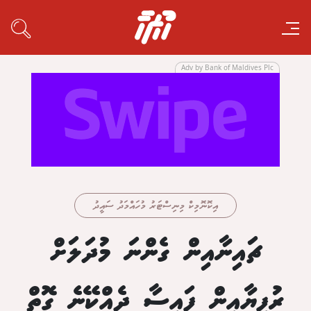
Adv by Bank of Maldives Plc
އިކޮނޮމިކް މިނިސްޓަރު މުހައްމަދު ސައީދު
ޗައިނާއިން ގެންނަ މުދަލަށް
ރުފިޔާއިން ފައިސާ ދެއްކޭނެ ގޮތް