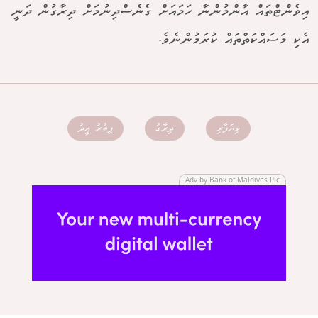
އިވެންޓްތައް އާންމުންނާ ހަމައަށް ގެނެސްދިނުމަށް ދިރާގުން ދަނީ
އެކި މަސައްކަތްތައް ކުރަމުންނެވެ.
ވިޔަފާރި
ދިރާގު
ފިތުރު އީދު
Adv by Bank of Maldives Plc