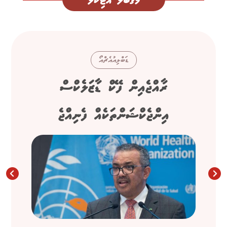
މަގުބޫލު އާޓިކަލް
ޑަބްލިއުއެޗްއޯ
ރާއްޖެއިން ފޭކް ޑާޒަލެކްސް
އިންޖެކްޝަންތަކެއް ފެނިއްޖެ