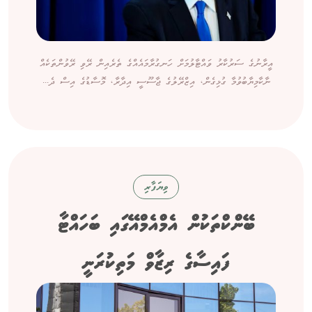
އީރާނުގެ ސަރުކާރު ވައްޓާލުމަށް ހަނގުރާމައެއްގެ ތެރެއިން ރޭވި ރޭވުންތަކެއް
ނާކާމިޔާބުވުމާ ގުޅިގެން، އިޒްރޭލުގެ ޖާސޫސީ އިދާރާ، މޮސާޑުގެ އިސް ދެ...
ވިޔަފާރި
ބޭންކްތަކުން އެމްއެމްއޭގައި ބަހައްޓާ
ފައިސާގެ ރިޒާވް މަތިކުރަނީ