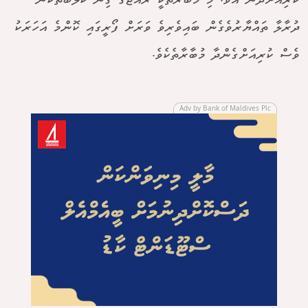
ކުރިއަށްދާނެ އެވެ. މި މުބާރާތަކީ ރާއްޖޭގެ ގިނަ ކްލަބްތަކުން
ދުރާލާ ތައްޔާރުވެގެން ބައިވެރިވެ ވަރަށް ފޯރީގައި ކޮންމެ އަހަރަކު
ވެސް ކުރިއަށްގެންދާ މުބާރާތެކެވެ.
Adv by Bank of Maldives Plc