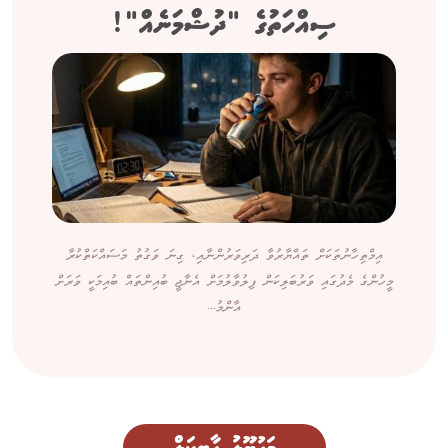
ސިއްހަތުގެ "ދުޝްމަނެއް"!
އިމްތިހާނުތަކަށް ތައްޔާރުވާ ދަރިވަރުންނާއި، ގިނަ ވަގުތު މަސައްކަތްކުރާ
މީހުންގެ މެދުގައި ވަރުބަލިކަން ފިލުވާލުމަށް އެނާޖީ ބުއިންތައް ބުއިމަކީ ވަރަށް
އާންމު...