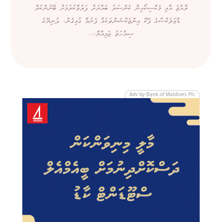
ރާއްޖެ އާއި މެކްސިކޯއިން ކެންސަރު ބައްޔަށް ފަރުވާކުރުމަށް ބޭނުންކުރާ
ޑާޒަލެކްސްގެ ފޭކް އިންޖެކްޝަންތަކެއް ފެނުމާ ގުޅިގެން، ދުނިޔޭގެ
ސިއްހަތު ޖަމިއްޔާ،...
Adv by Bank of Maldives Plc