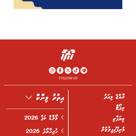
FOLLOW US
ރާއްޖެ މިއަދު
އިތުރު ލިންކް
ރިޕޯޓް
ވޯލްޑް ކަޕް 2026
ވިޔަފާރި
މުނިފޫހިފިލުވުން
ހުރިހާރޯދަ 2026