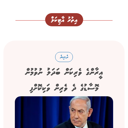
އިތުރު އާޓިކަލް
ދުނިޔެ
އީރާންގެ ވެރިކަން ބަދަލު ނުވުމުން
މޮސާޑުގެ ދެ ވެރިން ވަކިކޮށްފި