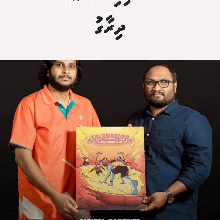
ދިރާގު