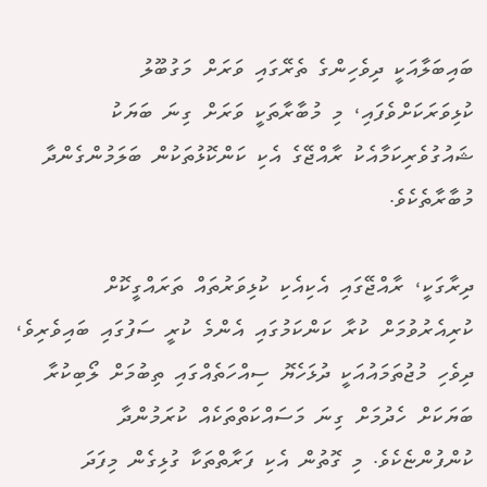
ބައިބަލާއަކީ ދިވެހިންގެ ތެރޭގައި ވަރަށް މަގުބޫލު
ކުޅިވަރަކަށްވެފައި، މި މުބާރާތަކީ ވަރަށް ގިނަ ބަޔަކު
ޝައުގުވެރިކަމާއެކު ރާއްޖޭގެ އެކި ކަންކޮޅުތަކުން ބަލަމުންގެންދާ
މުބާރާތެކެވެ.
ދިރާގަކީ، ރާއްޖޭގައި އެކިއެކި ކުޅިވަރުތައް ތަރައްގީކޮށް
ކުރިއެރުވުމަށް ކުރާ ކަންކަމުގައި އެންމެ ކުރީ ސަފުގައި ބައިވެރިވެ،
ދިވެހި މުޖުތަމައުއަކީ ދުޅަހެޔޮ ސިއްހަތެއްގައި ތިބުމަށް ލޯބިކުރާ
ބަޔަކަށް ހެދުމަށް ގިނަ މަސައްކަތްތަކެއް ކުރަމުންދާ
ކުންފުންޏެކެވެ. މި ގޮތުން އެކި ފަރާތްތަކާ ގުޅިގެން މިފަދަ