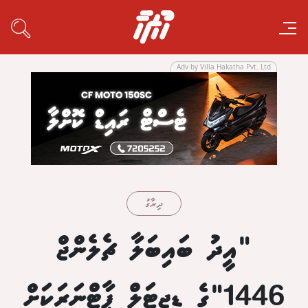
Adv by Villa Hakatha Pvt. Ltd
ދިރާގު
"އީދު ބައިބަލާ ޗެލެންޖް
1446"ގެ ޑިޖިޓަލް ޕާޓްނަރަކަށް