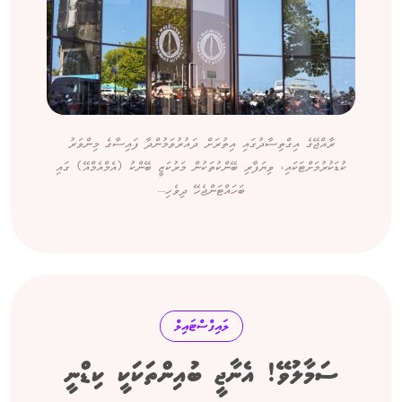
ރާއްޖޭގެ އިގްތިސާދުގައި އިތުރަށް ދައުރުވަމުންދާ ފައިސާގެ މިންވަރު
ކުޑަކުރުމަށްޓަކައި، ވިޔަފާރި ބޭންކުތަކުން މަރުކަޒީ ބޭންކު (އެމްއެމްއޭ) ގައި
ބަހައްޓަންޖެހޭ ދިވެހި...
ލައިފްސްޓައިލް
ސަމާލުވޭ! އެނާޖީ ބުއިންތަކަކީ ކިޑްނީ