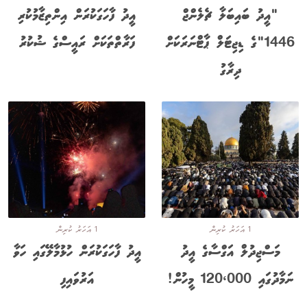
"އީދު ބައިބަލާ ޗެލެންޖް
އީދު ފާހަގަކުރަން އިންތިޒާމުކުރި
1446"ގެ ޑިޖިޓަލް ޕާޓްނަރަކަށް
ފަރާތްތަކަށް ރައީސްގެ ޝުކުރު
ދިރާގު
1 އަހަރު ކުރިން
1 އަހަރު ކުރިން
މަސްޖިދުލް އަގްސާގެ އީދު
އީދު ފާހަގަކުރަން ހުޅުމާލޭގައި ހަވާ
ނަމާދުގައި 120،000 މީހުން!
އަރުވައިފި