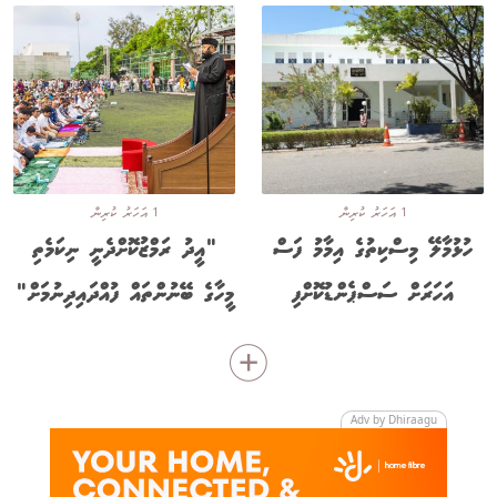
1 އަހަރު ކުރިން
1 އަހަރު ކުރިން
ހުޅުމާލޭ މިސްކިތުގެ އިމާމު ފަސް
"އީދު ރަމްޒުކޮށްދެނީ ނިކަމެތި
އަހަރަށް ސަސްޕެންޑުކޮށްފި
މީހާގެ ބޭނުންތައް ފުއްދައިދިނުމަށް"
Adv by Dhiraagu