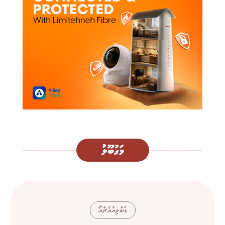
މަގުބޫލު
ޑަބްލިއުއެޗްއޯ