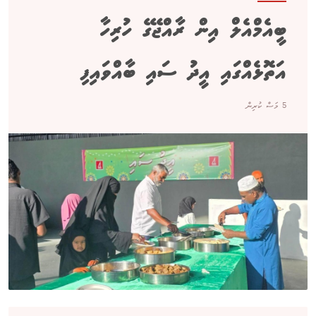
ބީއެމްއެލް އިން ރާއްޖޭގެ ހުރިހާ
އަތޮޅެއްގައި އީދު ސައި ބާއްވައިފި
5 މަސް ކުރިން