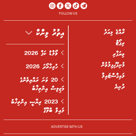
FOLLOW US
ރާއްޖެ މިއަދު
އިތުރު ލިންކް
ރިޕޯޓް
ވޯލްޑް ކަޕް 2026
ވިޔަފާރި
މުނިފޫހިފިލުވުން
ހުރިހާރޯދަ 2026
ލައިފްސްޓައިލް
20 ވަނަ ރައްޔިތުންގެ
ދުނިޔެ
މަޖިލިސް އިންތިޚާބު
2023 ރިޔާސީ އިންތިޚާބު
ލައިވް ބްލޮގް
ADVERTISE WITH US