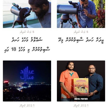
5 މަސް ކުރިން
5 މަސް ކުރިން
އީދަށް ހަނދު ސާބިތުކުރުން މިރޭ
ޝައްވާލު މަހުގެ ހަނދު
ސާބިތުކުރުން މި މަހުގެ 18 ގައި
1 އަހަރު ކުރިން
1 އަހަރު ކުރިން