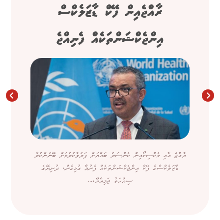
ރާއްޖެއިން ފޭކް ޑާޒަލެކްސް
އިންޖެކްޝަންތަކެއް ފެނިއްޖެ
ރާއްޖެ އާއި މެކްސިކޯއިން ކެންސަރު ބައްޔަށް ފަރުވާކުރުމަށް ބޭނުންކުރާ
ޑާޒަލެކްސްގެ ފޭކް އިންޖެކްޝަންތަކެއް ފެނުމާ ގުޅިގެން، ދުނިޔޭގެ
ސިއްހަތު ޖަމިއްޔާ،...