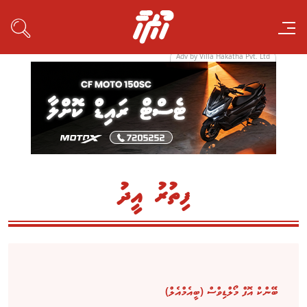
Adv by Villa Hakatha Pvt. Ltd
ފިތުރު އީދު
ބޭންކް އޮފް މޯލްޑިވްސް (ބީއެމްއެލް)