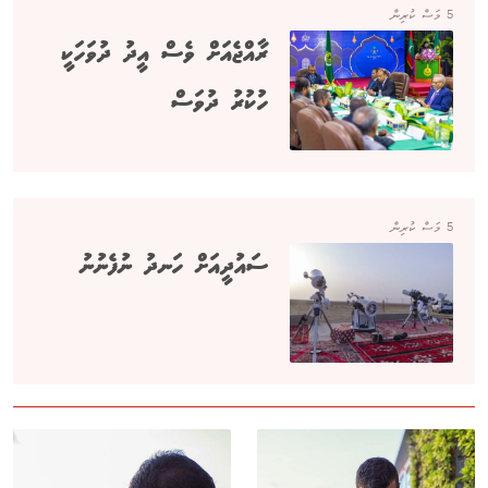
5 މަސް ކުރިން
ރާއްޖެއަށް ވެސް އީދު ދުވަހަކީ
ހުކުރު ދުވަސް
5 މަސް ކުރިން
ސައުދީއަށް ހަނދު ނުފެނުނު