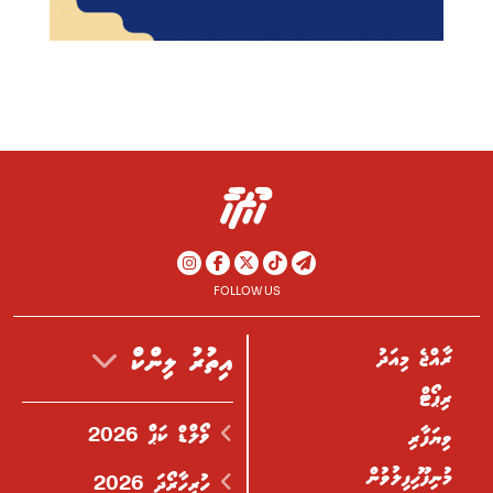
FOLLOW US
ރާއްޖެ މިއަދު
އިތުރު ލިންކް
ރިޕޯޓް
ވޯލްޑް ކަޕް 2026
ވިޔަފާރި
މުނިފޫހިފިލުވުން
ހުރިހާރޯދަ 2026