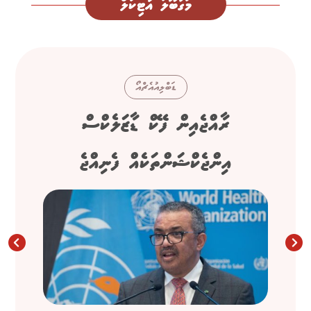
މަގުބޫލު އާޓިކަލް
ޑަބްލިއުއެޗްއޯ
ރާއްޖެއިން ފޭކް ޑާޒަލެކްސް
އިންޖެކްޝަންތަކެއް ފެނިއްޖެ