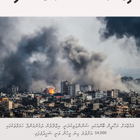
ޣައްޒާއަށް ޔަހޫދީން ބޮންއަޅައި ސުންނާފަތިކުރަނީ. އިޒްރޭލުން ދެމުންގެންދާ ހަމަލާތަކުގައި
54,000 އަށްވުރެ ގިނަ މީހުން ވަނީ ޝަހީދުވެފައި.