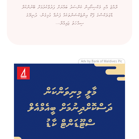
ރާއްޖެ އާއި މެކްސިކޯއިން ކެންސަރު ބައްޔަށް ފަރުވާކުރުމަށް ބޭނުންކުރާ
ޑާޒަލެކްސްގެ ފޭކް އިންޖެކްޝަންތަކެއް ފެނުމާ ގުޅިގެން، ދުނިޔޭގެ
ސިއްހަތު ޖަމިއްޔާ،...
Adv by Bank of Maldives Plc