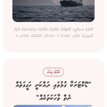
ހޮރްމުޒް ކަނޑުއޮޅީގެ ކޮންޓްރޯލާ ގުޅޭގޮތުން އޮމާނާއެކު އެއްބަސްވުމަކާ ގާތަށް
އާދެވިފައިވާ ކަމަށާއި، ނަމަވެސް އެ ސަރަހައްދު ހުޅުވާލުމަށް ހަމައެކަނި އެ...
ރާއްޖެ މިއަދު
"ޑޮކްޓަރަކާ ގުޅުވައި ދައްކަނީ ހަގީގަތެއް
ނެތް ވާހަކަތަކެއް"