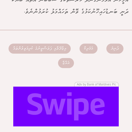
އެމީހުން އަޅަމުންގެންދާ ހުރަސްތަކުގެ ސަބަބުން އެތައް ބަޔަކު
ދަނީ ބަނޑުހައިހޫނުކަމުގެ ވޭން ތަހައްމަލު ކުރަމުންނެވެ.
ދުނިޔެ
އެމެރިކާ
އިޒްރޭލާއި ފަލަސްތީނުގެ ކުރިމަތިލުންތައް
ޣައްޒާ
Adv by Bank of Maldives Plc