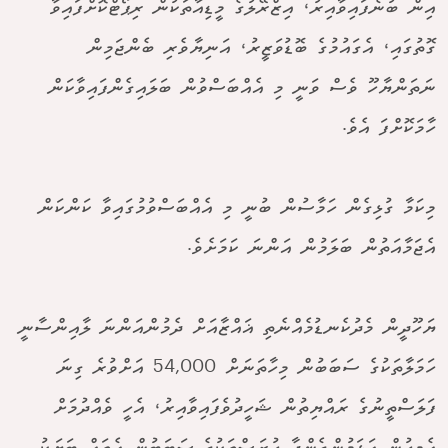
އިން ބުނެފައިވާއިރު، އިޒްރޭލުގެ މީޑިއާތަކުން ރިޕޯޓްކޮށްފައިވާ
ގޮތުގައި، އެގައުމުގެ ބޮޑުވަޒީރު، އަނިޔާވެރި ބެންޖަމިން
ނަތަންޔާހޫ ވެސް ވަނީ މި އެއްބަސްވުން ބަލައިގެންފައިވާކަން
ހާމަކޮށްފަ އެވެ.
މިކަމާ ގުޅިގެން ހަމާސުން ބުނީ މި އެއްބަސްވުމުގައިވާ ކަންކަން
އެޖަމާއަތުން ބަލަމުން އަންނަ ކަމަށެވެ.
ޔަހޫދީން މެދުކެނޑުމެއްނެތި ޣައްޒާއަށް ދެމުންއަންނަ ލާއިންސާނީ
ހަމަލާތަކުގެ ސަބަބުން މިހާތަނަށް 54,000 އަށްވުރެ ގިނަ
ފަލަސްތީނުގެ ރައްޔިތުން ޝަހީދުވެފައިވާއިރު، އެހީ ވެއްދުމަށް