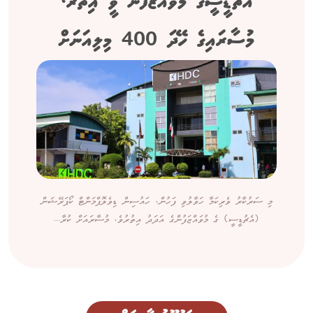
އެޗުޑީސީގެ މުވައްޒަފުން ވީ އިތުރު،
މުސާރައިގެ ހޭދަ 400 މިލިއަނަށް
މި ސަރުކާރު ވެރިކަމާ ހަވާލުވި ފަހުން، ހައުސިން ޑިވެލޮޕްމަންޓް ކޯޕަރޭޝަން
(އެޗުޑީސީ) ގެ މުވައްޒަފުންގެ އަދަދު އިތުރުވެ، މުސާރައަށް ކުރާ...