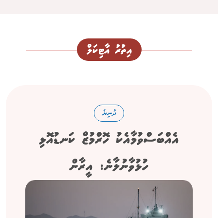
އިތުރު އާޓިކަލް
ދުނިޔެ
އެއްބަސްވުމާއެކު ހޮރްމުޒް ކަނޑުއޮޅި
ހުޅުވާނުލާނެ: އީރާން