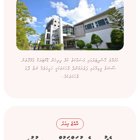
ހުޅުމާލެ ހޮސްޕިޓަލުގައި މަސައްކަތް ކުރާ ފިރިހެން ޑޮކްޓަރަކާ ގުޅޭގޮތުން
ސޯޝަލް މީޑިއާގައި ފަތުރަމުންދާ ވާހަކަތަކަކީ ހަގީގަތެއް ނެތް ދޮގު
ވާހަކަތަކެއް...
ރާއްޖެ މިއަދު