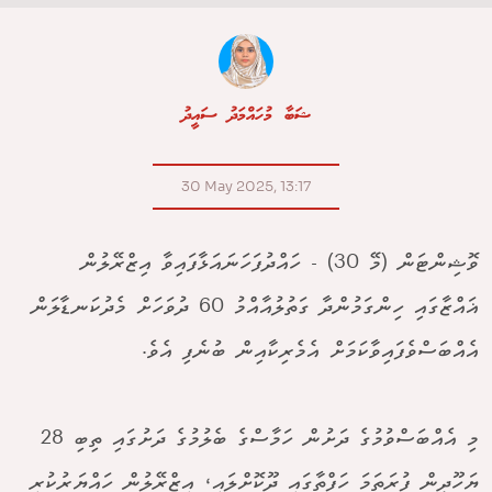
ޝަބާ މުހައްމަދު ސައީދު
30 May 2025, 13:17
ވޮޝިންޓަން (މޭ 30) - ހައްދުފަހަނައަޅާފައިވާ އިޒްރޭލުން
ޣައްޒާގައި ހިންގަމުންދާ ގަތުލުއާއްމު 60 ދުވަހަށް މެދުކަނޑާލަން
އެއްބަސްވެފައިވާކަމަށް އެމެރިކާއިން ބުނެފި އެވެ.
މި އެއްބަސްވުމުގެ ދަށުން ހަމާސްގެ ބެލުމުގެ ދަށުގައި ތިބި 28
ޔަހޫދީން ފުރަތަމަ ހަފްތާގައި ދޫކޮށްލައި، އިޒްރޭލުން ހައްޔަރުކުރި