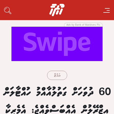
Adv by Bank of Maldives Plc
ޣައްޒާ
60 ދުވަހަށް ގަތުލުއާއްމު ހުއްޓާލަން
އިޒްރޭލުން އެއްބަސްވެއްޖެ: އެމެރިކާ