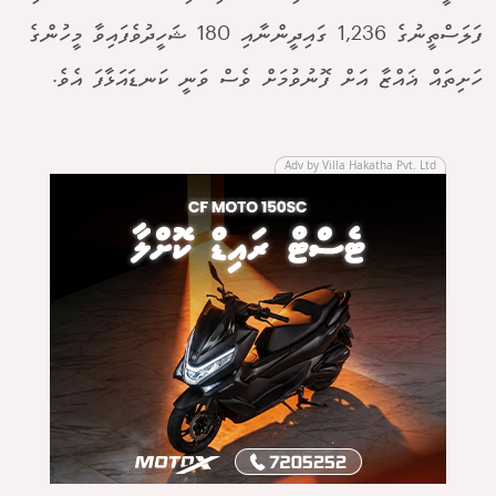
ފަލަސްތީނުގެ 1,236 ގައިދީންނާއި 180 ޝަހީދުވެފައިވާ މީހުންގެ
ހަށިތައް ޣައްޒާ އަށް ފޮނުވުމަށް ވެސް ވަނީ ކަނޑައަޅާފަ އެވެ.
Adv by Villa Hakatha Pvt. Ltd