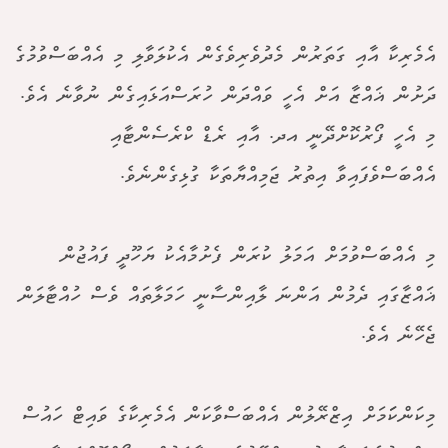
އެމެރިކާ އާއި ގަތަރުން މެދުވެރިވެގެން އެކުލަވާލި މި އެއްބަސްވުމުގެ
ދަށުން ޣައްޒާ އަށް އެހީ ވައްދަން ހުރަސްއަޅައިގެން ނުވާނެ އެވެ.
މި އެހީ ފޯރުކޮށްދޭނީ އދ. އާއި ރެޑް ކްރެސެންޓާއި
އެއްބަސްވެފައިވާ އިތުރު ޖަމިއްޔާތަކާ ގުޅިގެންނެވެ.
މި އެއްބަސްވުމަށް އަމަލު ކުރަން ފެށުމާއެކު ޔަހޫދީ ފައުޖުން
ޣައްޒާގައި ދެމުން އަންނަ ލާއިންސާނީ ހަމަލާތައް ވެސް ހުއްޓާލަން
ޖެހޭނެ އެވެ.
މިކަންކަަމަށް އިޒްރޭލުން އެއްބަސްވާކަން އެމެރިކާގެ ވައިޓް ހައުސް