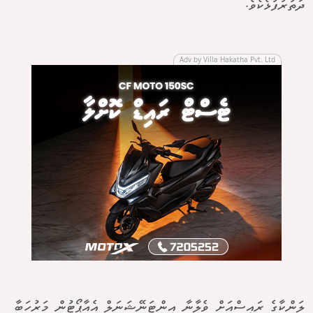
ދަތުރުފުޅެކެވެ.
Adv by Villa Hakatha Pvt. Ltd
ލަންކާގެ ރައީސްއަށް ވެލާނާ އިންޓަނޭޝަނަލް އެއާޕޯޓުން މަރުހަބާ