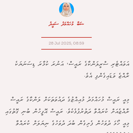
ޝަބާ މުހައްމަދު ސައީދު
28 Jul 2025, 08:59
އަވައްޓެރި ސްރީލަންކާގެ ރައީސް، އަނުރަ ކުމާރަ ޑިސަނަޔަކެ
ރާއްޖެ ވަޑައިގެންފި އެވެ.
މިއީ ރައީސް މުހައްމަދު މުއިއްޒުގެ ދައުވަތަކަށް ލަންކާގެ ރައީސް
ރާއްޖެއަށް ކުރައްވާ ދަތުރުފުޅެކެވެ. ރައީސް އޮފީހުން ބުނި ގޮތުގައި
މިއީ ހޯމަ ދުވަހުން ފެށިގެން ބުދަ ދުވަހުގެ ނިޔަލަށް ކުރައްވާ