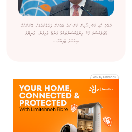
ރާއްޖެ އާއި މެކްސިކޯއިން ކެންސަރު ބައްޔަށް ފަރުވާކުރުމަށް ބޭނުންކުރާ
ޑާޒަލެކްސްގެ ފޭކް އިންޖެކްޝަންތަކެއް ފެނުމާ ގުޅިގެން، ދުނިޔޭގެ
ސިއްހަތު ޖަމިއްޔާ،...
Adv by Dhiraagu