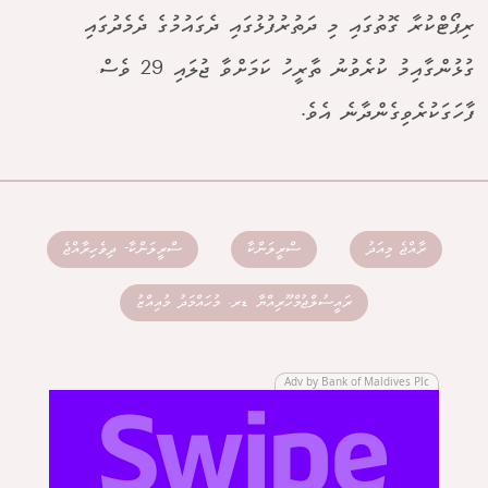
ރިޕޯޓްކުރާ ގޮތުގައި މި ދަތުރުފުޅުގައި ދެގައުމުގެ ދެމެދުގައި
ގުޅުންގާއިމު ކުރެވުނު ތާރީހު ކަމަށްވާ ޖުލައި 29 ވެސް
ފާހަގަކުރެވިގެންދާނެ އެވެ.
ރާއްޖެ މިއަދު
ސްރީލަންކާ
ސްރީލަންކާ- ދިވެހިރާއްޖެ
ރައީސުލްޖުމްހޫރިއްޔާ ޑރ. މުހައްމަދު މުއިއްޒު
Adv by Bank of Maldives Plc