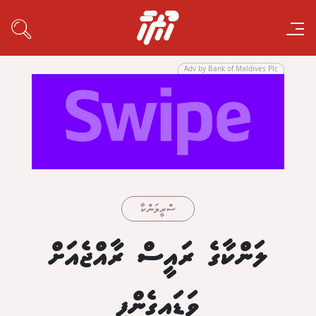
Adv by Bank of Maldives Plc
ސްރީލަންކާ
ލަންކާގެ ރައީސް ރާއްޖެއަށް
ވަޑައިގެންފި