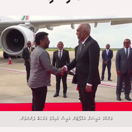
ލަންކާގެ ރައީސަށް އެއާޕޯޓުން ރައީސް މުއިއްޒު މަރުހަބާ ދެންނެވުން.