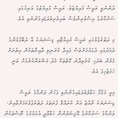
ދެންނެވީ ރައީސް މުއިއްޒެވެ. ރައީސް މުއިއްޒުގެ އަރިހުގައި
ސަރުކާރުގެ އިސްވެރިންވެސް ބައިވެރިވެވަޑައިގެންނެވި އެވެ.
މި ދަތުރުފުޅުގައި ރައީސް މުއިއްޒާއި ޑިސަނަޔަކެ އާ ދެބޭފުޅުންގެ
ދެމެދުގައި ދެގައުމަށްވެސް ފައިދާ ކުރަނިވި ދާއިރާތަކުން އިތުރަށް
ގުޅުން ބަދަހި ކުރެވިދާނެ ގޮތްތަކާ މެދު މަޝްވަރާކުރުމަށް ވަނީ
ހަމަޖެހިފަ އެވެ.
މިއީ މަގާމާ ހަވާލުވެވަޑައިގެންނެވި ފަހުން ލަންކާގެ ރައީސް
ޑިސަނަޔަކެ ރާއްޖެ އަށް ކުރައްވާ ފުރަތަމަ ދަތުރުފުޅުކަމަށްވާއިރު،
ލަންކާގެ ސަރުކާރުގެ އޮފިޝަލުންނާ ހަވާލާދީ އެގައުމުގެ ނޫސްތަކުން