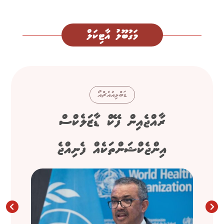
މަގުބޫލު އާޓިކަލް
ޑަބްލިއުއެޗްއޯ
ރާއްޖެއިން ފޭކް ޑާޒަލެކްސް
އިންޖެކްޝަންތަކެއް ފެނިއްޖެ