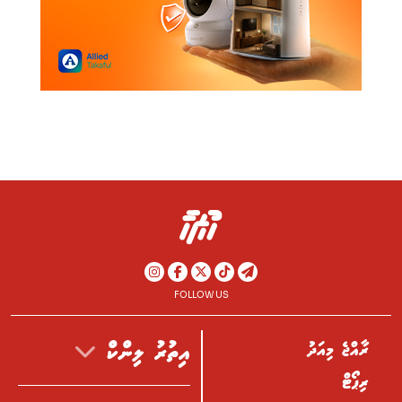
FOLLOW US
ރާއްޖެ މިއަދު
އިތުރު ލިންކް
ރިޕޯޓް