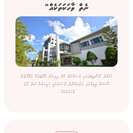
ނެތް ވާހަކަތަކެއް"
ހުޅުމާލެ ހޮސްޕިޓަލުގައި މަސައްކަތް ކުރާ ފިރިހެން ޑޮކްޓަރަކާ ގުޅޭގޮތުން
ސޯޝަލް މީޑިއާގައި ފަތުރަމުންދާ ވާހަކަތަކަކީ ހަގީގަތެއް ނެތް ދޮގު
ވާހަކަތަކެއް...