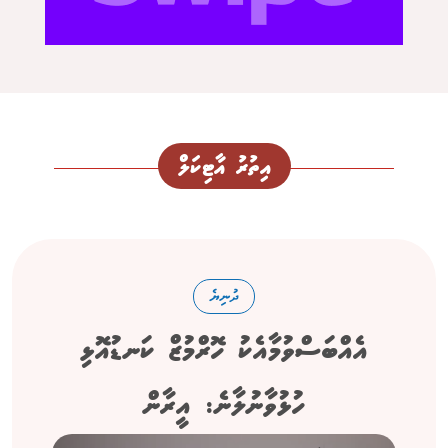
އިތުރު އާޓިކަލް
ދުނިޔެ
އެއްބަސްވުމާއެކު ހޮރްމުޒް ކަނޑުއޮޅި
ހުޅުވާނުލާނެ: އީރާން