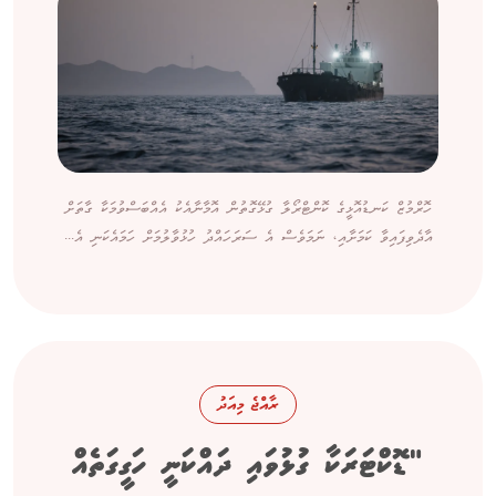
ހޮރްމުޒް ކަނޑުއޮޅީގެ ކޮންޓްރޯލާ ގުޅޭގޮތުން އޮމާނާއެކު އެއްބަސްވުމަކާ ގާތަށް
އާދެވިފައިވާ ކަމަށާއި، ނަމަވެސް އެ ސަރަހައްދު ހުޅުވާލުމަށް ހަމައެކަނި އެ...
ރާއްޖެ މިއަދު
"ޑޮކްޓަރަކާ ގުޅުވައި ދައްކަނީ ހަގީގަތެއް