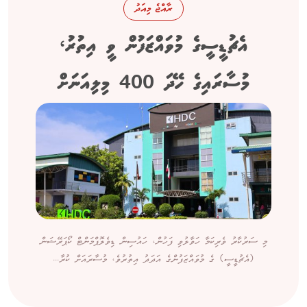
ރާއްޖެ މިއަދު
އެޗުޑީސީގެ މުވައްޒަފުން ވީ އިތުރު،
މުސާރައިގެ ހޭދަ 400 މިލިއަނަށް
މި ސަރުކާރު ވެރިކަމާ ހަވާލުވި ފަހުން، ހައުސިން ޑިވެލޮޕްމަންޓް ކޯޕަރޭޝަން
(އެޗުޑީސީ) ގެ މުވައްޒަފުންގެ އަދަދު އިތުރުވެ، މުސާރައަށް ކުރާ...