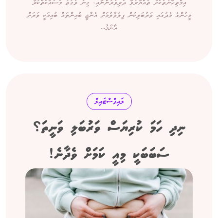
އިމްތިހާނުތަކަށް ތައްޔާރުވާ ދަރިވަރުންނާއި، ގިނަ ވަގުތު މަސައްކަތްކުރާ
މީހުންގެ މެދުގައި ވަރުބަލިކަން ފިލުވާލުމަށް އެނާޖީ ބުއިންތައް ބުއިމަކީ ވަރަށް
އާންމު...
ލައިފްސްޓައިލް
ނިދި ހަމަ ކުރިޔަސް ވަރުބަލި ވަނީތަ؟
ސަބަބަކީ މިއީ ކަމަށް ވެދާނެ!