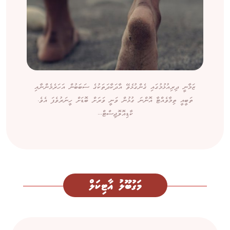
ޒަމާނީ ދިރިއުޅުމުގައި ގެންގުޅެވޭ އާދަކާދަތަކުގެ ސަބަބުން އަހަރެމެންނާއި
ތަބީއީ ތިމާވެއްޓާ އޮންނަ ގުޅުން ވަނީ ވަރަށް ބޮޑަށް ހީނަރުވެފަ އެވެ.
ކާޑިއޮލޮޖިސްޓް...
މަގުބޫލު އާޓިކަލް