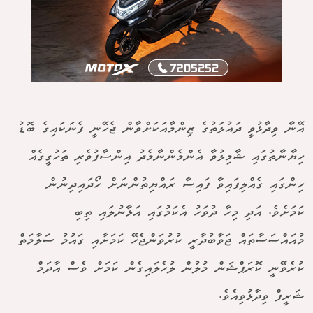
އޭނާ ވިދާޅުވީ ދައުލަތުގެ ޒިންމާއަކަށްވާން ޖެހޭނީ ފެނަކައިގެ ބޮޑު
ހިޔާނާތުގައި ޝާމިލުވާ އެންމެންނާމެދު އިންސާފުވެރި ތަހުގީގެއް
ހިންގައި ގެއްލިފައިވާ ފައިސާ ރައްޔިތުންނަށް ހޯދައިދިނުން
ކަމަށެވެ. އަދި މިހާ ދުވަހު އެކަމުގައި އަޅާނުލައި ތިބި
މުއައްސަސާތައް ޖަވާބުދާރީ ކުރުވަންޖެހޭ ކަމަށާއި ގައުމު ސަލާމަތް
ކުރެވޭނީ ކޮރަޕްޝަން މުލުން ލުހެލައިގެން ކަމަށް ވެސް އާދަމް
ޝަރީފް ވިދާޅުވިއެވެ.