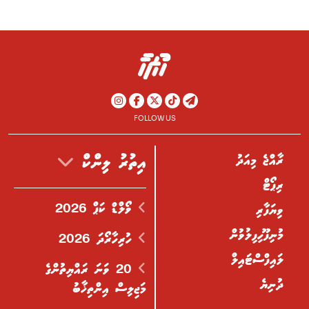
FOLLOW US
ރާއްޖެ މިއަދު
އިތުރު ލިންކް
ރިޕޯޓް
ވޯލްޑް ކަޕް 2026
ވިޔަފާރި
މުނިފޫހިފިލުވުން
ހުރިހާރޯދަ 2026
ލައިފްސްޓައިލް
20 ވަނަ ރައްޔިތުންގެ
ދުނިޔެ
މަޖިލިސް އިންތިޚާބު