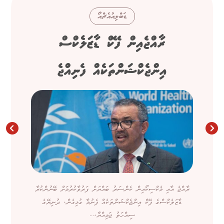
ޑަބްލިއުއެޗްއޯ
ރާއްޖެއިން ފޭކް ޑާޒަލެކްސް
އިންޖެކްޝަންތަކެއް ފެނިއްޖެ
ރާއްޖެ އާއި މެކްސިކޯއިން ކެންސަރު ބައްޔަށް ފަރުވާކުރުމަށް ބޭނުންކުރާ
ޑާޒަލެކްސްގެ ފޭކް އިންޖެކްޝަންތަކެއް ފެނުމާ ގުޅިގެން، ދުނިޔޭގެ
ސިއްހަތު ޖަމިއްޔާ،...