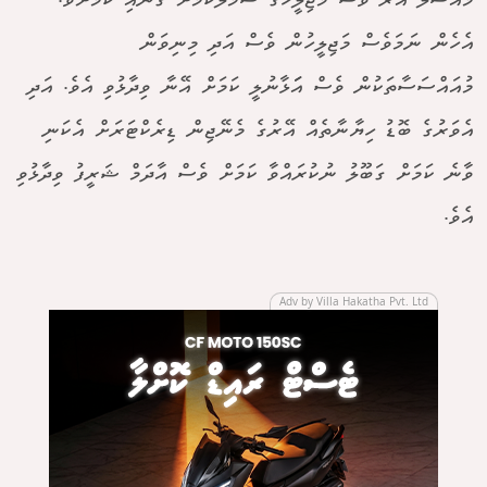
މައްސަލަ އޭރު ވެސް މަޖިލީހުގެ ސަމާލުކަމަށް ގެނައި ކަމަށެވެ.
އެހެން ނަމަވެސް މަޖިލީހުން ވެސް އަދި މިނިވަން
މުއައްސަސާތަކުން ވެސް އަަޅާނުލީ ކަމަށް އޭނާ ވިދާޅުވި އެވެ. އަދި
އެވަރުގެ ބޮޑު ހިޔާނާތެއް އޭރުގެ މެނޭޖިން ޑިރެކްޓަރަށް އެކަނި
ވާނެ ކަމަށް ގަބޫލު ނުކުރައްވާ ކަމަށް ވެސް އާދަމް ޝަރީފު ވިދާޅުވި
އެވެ.
Adv by Villa Hakatha Pvt. Ltd