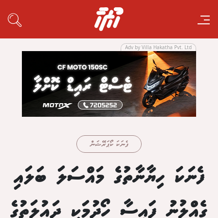
Adv by Villa Hakatha Pvt. Ltd
ފެނަކަ ކޯޕަރޭޝަން
ފެނަކަ ހިޔާނާތުގެ މައްސަލަ ބަލައި
ގެއްލުނު ފައިސާ ހޯދުމަކީ ދައުލަތުގެ