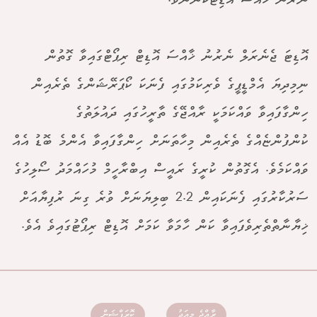
ނެރުނު ހާއްސަ އޮޑިޓަކުންނެވެ.
އޮޑިޓަ ޖެނެރަލް ނެރުނު ޚާއްސަ އޮޑިޓް ރިޕޯޓްގައިވާ ގޮތުން
ނިމިދިޔަ އެމްޑީޕީގެ ވެރިކަމުގައި ފެނަކަ ކޯޕަރޭޝަންގެ ތެރެއިން
ހިންގާފައިވާ ވައްކަމަކީ ރާއްޖޭގެ ތާރީހުގައި ދައުލަތުގެ
ކުންފުންޏެއްގެ ތެރެއިން މިހާތަނަށް ހިންގާފައިވާ އެންމެ ބޮޑު އެއް
ވައްކަމެވެ. އެގޮތުން ކުރީގެ ރައީސް އިބްރާހީމް މުހައްމަދު ސޯލިހުގެ
ސަރުކާރުގައި ފެނަކައިން 2.2 ބިލިޔަނަށް ވުރެ ގިނަ ރުފިޔާއަށް
ޚިޔާނާތްތެރިވެފައިވާ ކަން ހާމަވާ ކަމަށް އޮޑިޓް ރިޕޯޓުގައިވެ އެވެ.
ރާއްޖެ މިއަދު
ކޮރަޕްޝަން