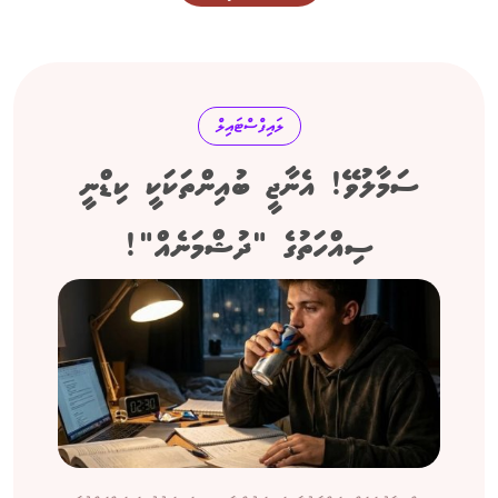
ލައިފްސްޓައިލް
ސަމާލުވޭ! އެނާޖީ ބުއިންތަކަކީ ކިޑްނީ
ސިއްހަތުގެ "ދުޝްމަނެއް"!