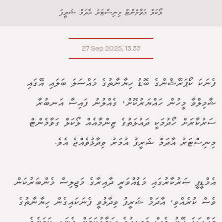
ލޯކަލް ގަވާމެންޓް މިނިސްޓަރު އާދަމް ޝަރީފު
27 Sep 2025, 13:33
ފެނަކަ ކޯޕަރޭޝްންގެ ބޮޑު ހިޔާނާތުގެ މައްސަލަ ބަލައި އޭގައި
ޝާމިލްވާ މީހުން ހައްޔަރުކޮށް، ގެއްލުނު ފައިސާ އަނބުރާ
ސަރުކާރަށް ހޯދުމަކީ ދައުލަތުގެ ޒިންމާއެއް ލޯކަލް ގަވާމެންޓް
މިނިސްޓަރު އާދަމް ޝަރީފު އުމަރު ވިދާޅުވެއްޖެ އެވެ.
އެމްޑީޕީ ސަރުކާރުގައި މަޑުއްވަރީ ދާއިރާގެ މަޖިލިސް މެންބަރުކަން
ވެސް ކުރެއްވި، އާދަމް ޝަރީފު ވިދާޅުވީ ފެނަކައިގެން ހިޔާނާތުގެ