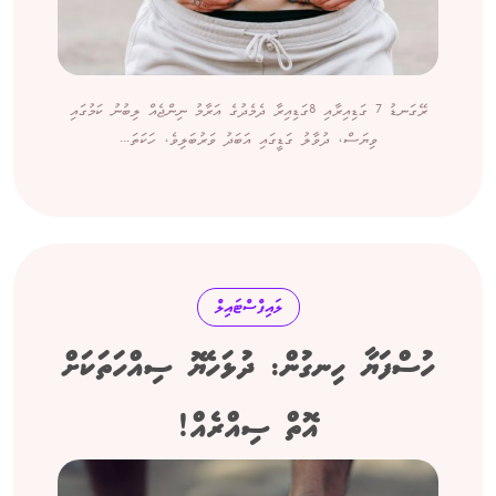
ރޭގަނޑު 7 ގަޑިއިރާއި 8ގަޑިއިރާ ދެމެދުގެ އަރާމު ނިންޖެއް ލިބުނު ކަމުގައި
ވިޔަސް، ދުވާލު ގަޑީގައި އަބަދު ވަރުބަލިވެ، ހަކަތަ...
ލައިފްސްޓައިލް
ހުސްފަޔާ ހިނގުން: ދުޅަހެޔޮ ސިއްހަތަކަށް
އޮތް ސިއްރެއް!