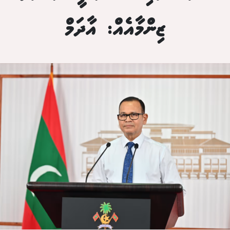
ޒިންމާއެއް: އާދަމް