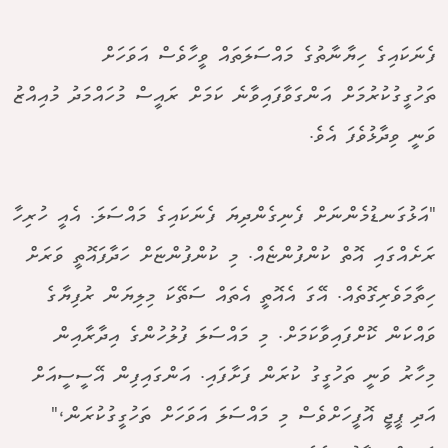
ފެނަކައިގެ ހިޔާނާތުގެ މައްސަލަތައް ވީހާވެސް އަވަހަށް
ތަހުގީގުކުރުމަށް އަންގަވާފައިވާނެ ކަމަށް ރައީސް މުހައްމަދު މުއިއްޒު
ވަނީ ވިދާޅުވެފަ އެވެ.
"އަޅުގަނޑުމެންނަށް ފެނިގެންދިޔަ ފެނަކައިގެ މައްސަލަ. އެއީ ހުރިހާ
ރަށެއްގައި އޮތް ކުންފުންޏެއް. މި ކުންފުންޏަށް ހަދާފައޮތީ ވަރަށް
ހިތާމަވެރިގޮތެއް. އޭގަ އެއޮތީ އެތައް ސަތޭކަ މިލިޔަން ރުފިޔާގެ
ވައްކަން ކޮށްފައިވާކަމަށް. މި މައްސަލަ ފުލުހުންގެ އިދާރާއިން
މިހާރު ވަނީ ތަހުގީގު ކުރަން ފަށާފައި. އަންގައިފިން އޭސީސީއަށް
އަދި ޕީޖީ އޮފީހަށްވެސް މި މައްސަލަ އަވަހަށް ތަހުގީގުކުރަން،"