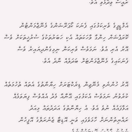
ރައީސް ވިދާޅުވި އެވެ.
އެމްޑީޕީގެ ވެރިކަމުގައި ފެނަކަ ކޯޕަރޭޝަންގެ މެނޭޖްމަންޓުން
ކޮރަޕްޝަން ހިންގާ ވާހަކަތައް އެކި ހަބަރުތަކުގެ ސުރުޚީތަކަށް ވެސް
އޭރު އެރި އެވެ. ނަމަވެސް ވެރިކަން ނިމިގެންދިޔައިރު ވެސް
ފެނަކައިގެ މެނޭޖްމަންޓަށް ބަދަލެއް ނާދެ އެވެ.
އޭރު ހުންނެވި މެނޭޖިން ޑިރެކްޓަރަށް ހިޔާނާތުގެ އެތައް ތުހުމަތެއް
ކުރެވުނު ނަމަވެސް އެކަމުގައި އޭނާއާ މެދު އެއްވެސް ފިޔަވަޅެއް
އަޅާފައެއް ނުވެ އެވެ. އެ ހިޔާނާތުގެ އަދަދުތައް މިއަދު
ރައްޔިތުންނަށް ހާމަވެފައި ވަނީ އޮޑިޓާ ޖެނެރަލްގެ އޮފީހުން