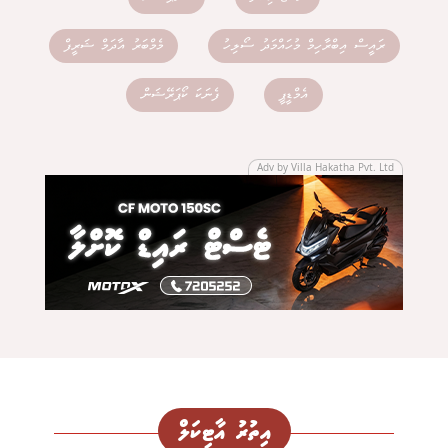
ރައީސް އިބްރާހިމް މުހައްމަދު ސޯލިހު
މެމްބަރު އާދަމް ޝަރީފް
އެމްޑީޕީ
ފެނަކަ ކޯޕަރޭޝަން
Adv by Villa Hakatha Pvt. Ltd
އިތުރު އާޓިކަލް