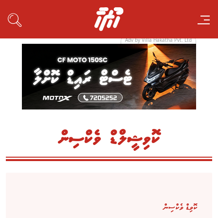
Adv by Villa Hakatha Pvt. Ltd
ކޮވިޝީލްޑް ވެކްސިން
ކޮވިޑް ވެކްސިން