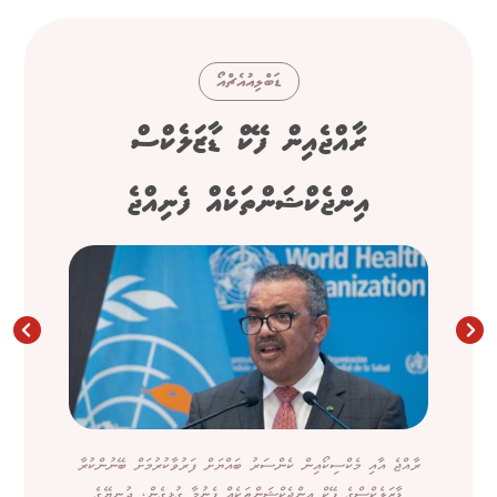
ޑަބްލިއުއެޗްއޯ
ރާއްޖެއިން ފޭކް ޑާޒަލެކްސް
އިންޖެކްޝަންތަކެއް ފެނިއްޖެ
ރާއްޖެ އާއި މެކްސިކޯއިން ކެންސަރު ބައްޔަށް ފަރުވާކުރުމަށް ބޭނުންކުރާ
ޑާޒަލެކްސްގެ ފޭކް އިންޖެކްޝަންތަކެއް ފެނުމާ ގުޅިގެން، ދުނިޔޭގެ