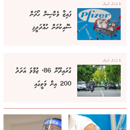
5 އަހަރު ކުރިން
ފައިޒާ ވެކްސިން ހޯދަން
ސޮއިކުރަން ހުއްދަދީފި
5 އަހަރު ކުރިން
ގުރައިދޫން 86، ޖުމްލަ އަދަދު
200 އިން މަތީގައި