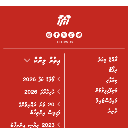
FOLLOW US
ރާއްޖެ މިއަދު
އިތުރު ލިންކް
ރިޕޯޓް
ވޯލްޑް ކަޕް 2026
ވިޔަފާރި
މުނިފޫހިފިލުވުން
ހުރިހާރޯދަ 2026
ލައިފްސްޓައިލް
20 ވަނަ ރައްޔިތުންގެ
ދުނިޔެ
މަޖިލިސް އިންތިޚާބު
2023 ރިޔާސީ އިންތިޚާބު