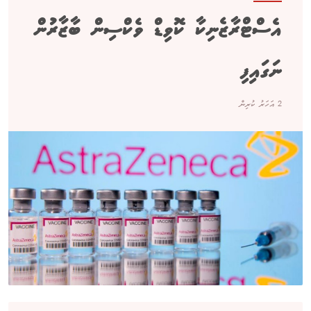
އެސްޓްރާޒެނިކާ ކޮވިޑް ވެކްސިން ބާޒާރުން
ނަގައިފި
2 އަހަރު ކުރިން