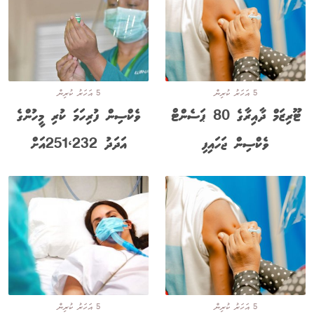
5 އަހަރު ކުރިން
5 އަހަރު ކުރިން
ޓޫރިޒަމް ދާއިރާގެ 80 ޕަސެންޓް
ވެކްސިން ފުރިހަމަ ކުރި މީހުންގެ
ވެކްސިން ޖަހައިފި
އަދަދު 251،232އަށް
5 އަހަރު ކުރިން
5 އަހަރު ކުރިން