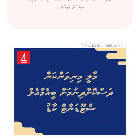
ސިއްހަތު ޖަމިއްޔާ،...
Adv by Bank of Maldives Plc