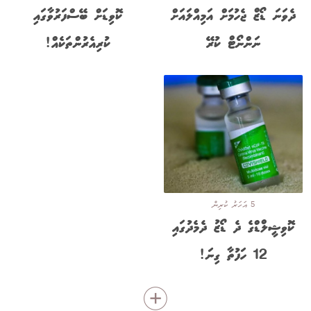
ދެވަނަ ޑޯޒް ޖެހުމަށް އަމިއްލައަށް
ކޮވިޑަށް ބޭސްފަރުވާގައި
ނަންނޯޓް ކުރޭ
ކުރިއެރުންތަކެއް!
5 އަހަރު ކުރިން
ކޮވިޝީލްޑްގެ ދެ ޑޯޒު ދެމެދުގައި
12 ހަފުތާ ގިނަ!