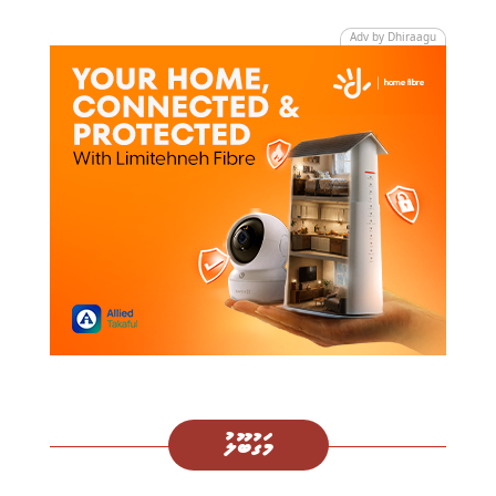
Adv by Dhiraagu
މަގުބޫލު