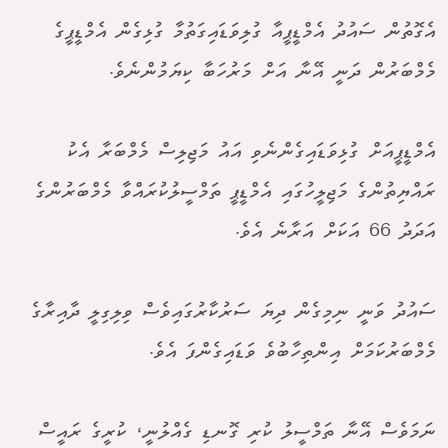
އެގޮތުން ސައުދު އެމްޑީޕީއާ ގުލިވަޑައިގަތުމާ ގުޅިގެން އެމްޑީޕީގެ
މެމްބަރުން ދަނީ އޭނާ އަށް މަރުހަބާ ކިޔަމުންނެވެ.
އެމްޑީޕީއަށް ގުޅިވަޑައިގެންނެވި އައު މަޖިލިސް މެމްބަރާ އެކު
ރައްޔިތުންގެ މަޖިލީހުގައި އެމްޑީޕީ ތަމްސީލުކުރައްވާ މެމްބަރުންގެ
އަދަދު 66 އަކަށް އަރާނެ އެވެ.
ސައުދު ވަނީ ނިމިގެން ދިޔަ ސަރުކާރުގައިވެސް ވިލިގިލީ ދާއިރާގެ
މެމްބަރުކަމަށް އިންތިހާބުވެ ވަޑައިގެންފަ އެވެ.
ނަމަވެސް އޭނާ ތަމްސީލު ކުރި ގޮނޑި ގެއްލުނީ، ކުރީގެ ރައީސް