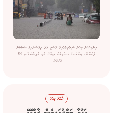
އިންޑިއާއަށް މިހާރު ކުރިމަތިވެފައިވާ މޫސުމީ ގަދަ ވިއްސާރައިގެ ސަބަބުން
ފެންބޮޑުވެ، ބިންގަނޑު ކަނޑައިގެން ދިއުމުގެ އެކި ހާދިސާތަކުގައި 100
އަށްވުރެ...
ރާއްޖެ މިއަދު
ހަފުތާ ބަންދުގައިވެސް ރާއްޖޭގެ