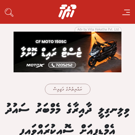
Adv by Villa Hakatha Pvt. Ltd
ރައްޔިތުންގެ މަޖިލިސް
ވިލިނގިލީ ދާއިރާގެ މެމްބަރު ސައުދު
އެމްޑީޕީއަށް ސޮއިކުރައްވައިފި