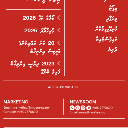
ރިޕޯޓް
ވޯލްޑް ކަޕް 2026
ވިޔަފާރި
މުނިފޫހިފިލުވުން
ހުރިހާރޯދަ 2026
ލައިފްސްޓައިލް
20 ވަނަ ރައްޔިތުންގެ
ދުނިޔެ
މަޖިލިސް އިންތިޚާބު
2023 ރިޔާސީ އިންތިޚާބު
ލައިވް ބްލޮގް
ADVERTISE WITH US
MARKETING
NEWSROOM
Email:
marketing@mbsnews.mv
+960 7770670
Contact: +960 7770670
Email:
news@hurihaa.mv