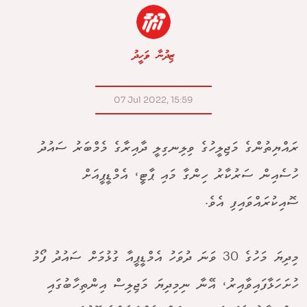
ޒިދުނާ ވަހީދު
07 Jul 2022, 15:59
ރައްޔިތުންގެ މަޖިލީހުގެ ވިލިނގިލީ ދާއިރާގެ މެމްބަރު ސައުދު
ހުސެއިން ސަރުކާރު ހިންގާ މައި ޕާޓީ، އެމްޑީޕީއަށް
ސޮއިކުރައްވައިފި އެވެ.
މިދިޔަ މަހުގެ 30 ވަނަ ދުވަހު އެމްޑީޕީއާ ގުޅުމަށް ސައުދު ފޯމު
ހުށަހަޅާފައިވާއިރު، އޭނާ ނިމިދިޔަ މަޖިލިސް އިންތިހާބުގައި