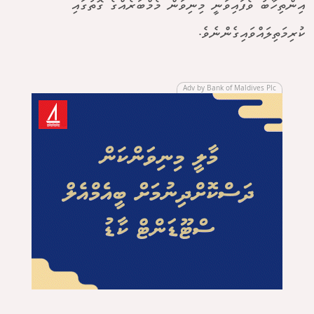
އިންތިހާބު ވެފައިވަނީ މިނިވަން މެމްބަރެއްގެ ގޮތުގައި
ކުރިމަތިލައްވައިގެންނެވެ.
Adv by Bank of Maldives Plc