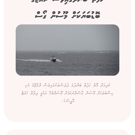
ބޮޑުބަޔަކަށް މޫސުން ގޯސް
ކުރިއަށް އޮތް ހަފުތާ ބަންދުގެ ދުވަސްތަކުގައިވެސް ރާއްޖޭގެ އެކި
ހިސާބުތަކަށް މޫސުން ގޯސްވާނެކަމަށް މޫސުމާބެހޭ ގައުމީ އިދާރާ (މެޓް
އޮފީސް)...