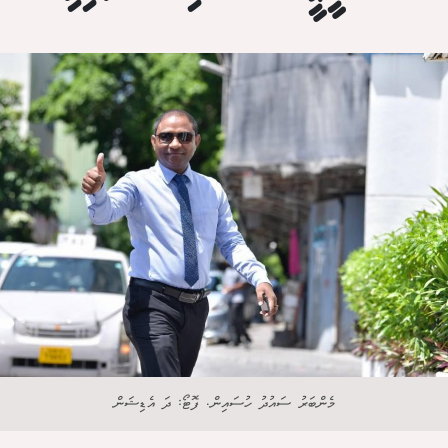
މެންބަރު ސައުދު ހުސައިން. ފޮޓޯ: ދަ އެޑިޝަން