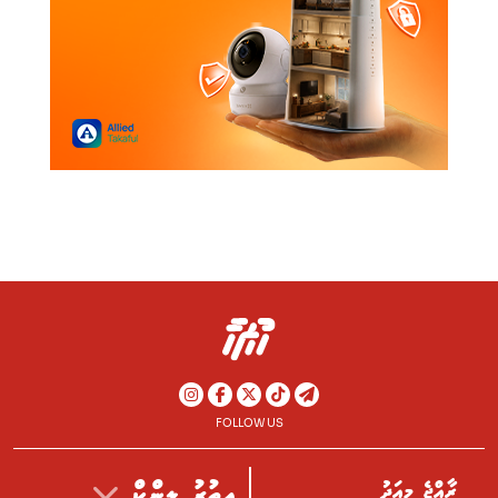
FOLLOW US
ރާއްޖެ މިއަދު
އިތުރު ލިންކް