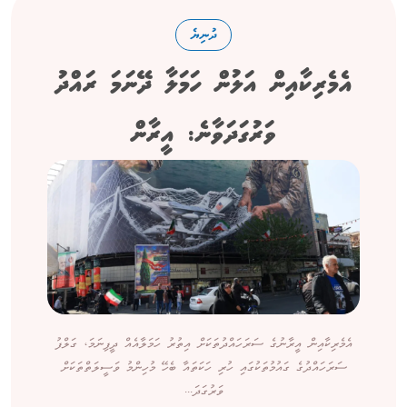
ދުނިޔެ
އެމެރިކާއިން އަލުން ހަމަލާ ދޭނަމަ ރައްދު
ވަރުގަދަވާނެ: އީރާން
އެމެރިކާއިން އީރާނުގެ ސަރަހައްދުތަކަށް އިތުރު ހަމަލާއެއް ދީފިނަމަ، ގަލްފު
ސަރަހައްދުގެ ގައުމުތަކުގައި ހުރި ހަކަތައާ ބެހޭ މުހިންމު ވަސީލަތްތަކަށް
ވަރުގަދަ...