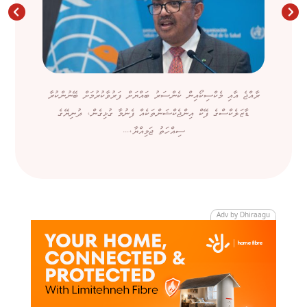
ރާއްޖެ އާއި މެކްސިކޯއިން ކެންސަރު ބައްޔަށް ފަރުވާކުރުމަށް ބޭނުންކުރާ
ޑާޒަލެކްސްގެ ފޭކް އިންޖެކްޝަންތަކެއް ފެނުމާ ގުޅިގެން، ދުނިޔޭގެ
ސިއްހަތު ޖަމިއްޔާ،...
Adv by Dhiraagu