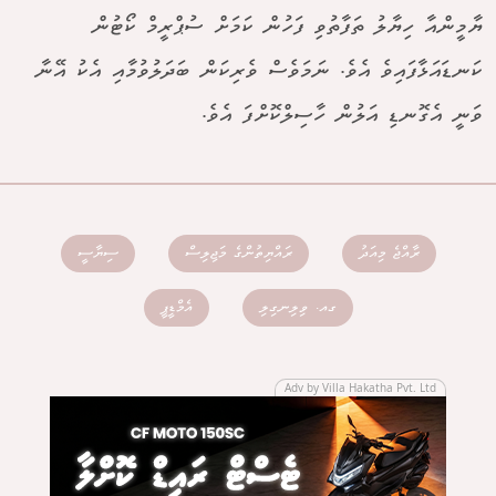
ޔާމީންއާ ހިޔާލު ތަފާތުވި ފަހުން ކަމަށް ސުޕްރީމް ކޯޓުން
ކަނޑައަޅާފައިވެ އެވެ. ނަމަވެސް ވެރިކަން ބަދަލުވުމާއި އެކު އޭނާ
ވަނީ އެގޮނޑި އަލުން ހާސިލްކޮށްފަ އެވެ.
ރާއްޖެ މިއަދު
ރައްޔިތުންގެ މަޖިލިސް
ސިޔާސީ
ގއ. ވިލިނގިލި
އެމްޑީޕީ
Adv by Villa Hakatha Pvt. Ltd