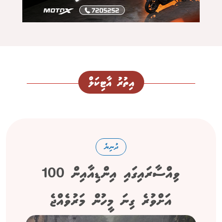
އިތުރު އާޓިކަލް
ދުނިޔެ
ވިއްސާރައިގައި އިންޑިއާއިން 100
އަށްވުރެ ގިނަ މީހުން މަރުވެއްޖެ