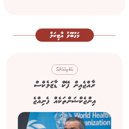
މަގުބޫލު އާޓިކަލް
ޑަބްލިއުއެޗްއޯ
ރާއްޖެއިން ފޭކް ޑާޒަލެކްސް
އިންޖެކްޝަންތަކެއް ފެނިއްޖެ