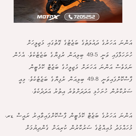
އަންނަ އަހަރުގެ ދައުލަތުގެ ބަޖެޓުގެ ގޮތުގައި މަޖިލީހަށް
ހުށަހަޅާފައި ވަނީ 49.5 ބިލިއަން ރުފިޔާގެ ބަޖެޓެކެވެ. އެހެން
ނަމަވެސް އަންނަ އަހަރަށް މަޖިލީހުގެ ބަޖެޓް ކޮމެޓީން
ފާސްކޮށްފައިވަނީ 49.8 ބިލިއަން ރުފިޔާގެ ބަޖެޓެކެވެ. މިއީ
ސަރުކާރުން ހުށަހެޅި އަދަދަށްވުރެ އިތުރު އަދަދެކެވެ.
އަންނަ އަހަރުގެ ބަޖެޓް ކޮމެޓީން ފާސްކޮށްފައިވާއިރު ރައީސް ޑރ.
މުހައްމަދު މުއިއްޒުގެ ސަރުކާރުން ކުރިއަށް ގެންދިޔުމަށް