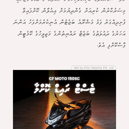
މިސަރުކާރުން ކުރިއަށް ގެންދިޔުމަށް އިއުލާން ކޮށްފައިވާ
ފުށިދިއްގަރު ފަޅު މަޝްރޫއު ބަޖެޓުން އުނިކުރުމަށްފަހު އަންނަ
އަހަރުގެ ދައުލަތުގެ ބަޖެޓް ރައްޔިތުންގެ މަޖިލީހުގެ ކޮމެޓީން
ފާސްކޮށްފި އެވެ.
Adv by Villa Hakatha Pvt. Ltd