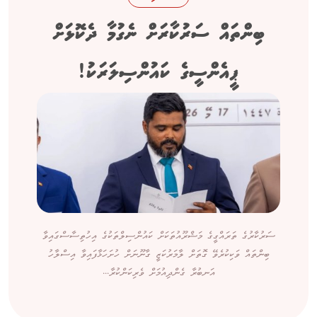
ބިންތައް ސަރުކާރަށް ނެގުމާ ދެކޮޅަށް
ޕީއެންސީގެ ކައުންސިލަރަކު!
ސަރުކާރުގެ ތަރައްގީގެ މަޝްރޫއުތަކަށް ކައުންސިލްތަކުގެ އިހުތިސާސްގައިވާ
ބިންތައް ވަކިކުރެވޭ ގޮތަށް ލާމަރުކަޒީ ގާނޫނަށް ހުށަހަޅާފައިވާ އިސްލާހު
އަނބުރާ ގެންދިއުމަށް ވެރިކަންކުރާ...