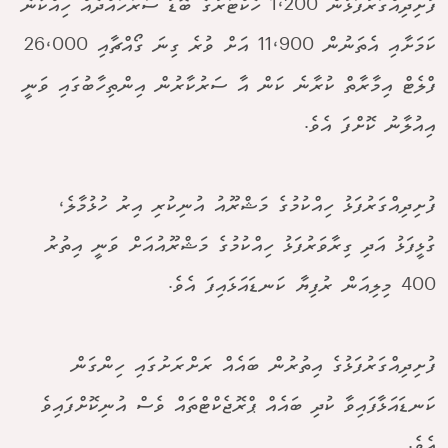
ފުށިދިއްގަރުފަޅުން 1،200 ހެކްޓަރުގެ ބޮޑު ސަރަހައްދެއް ހިއްކާނެ
ކަމަށާއި އެތަނުން 11،900 އަށް ވުރެ ގިނަ ގޯއްޗާއި 26،000
ފްލެޓް އިމާރާތް ކުރާނެ ކަން އާ ސަރުކާރުން އިންތިހާބުގައި ވަނީ
އިއުލާނު ކޮށްފަ އެވެ.
ފުށިދިއްގަރުފަޅު ހިއްކުމުގެ މަޝްރޫއު އުނިކުރި އިރު ހުޅުމާލެ،
ގުޅީފަޅު އަދި ގިރާވަރުފަޅު ހިއްކުމުގެ މަޝްރޫއުއަށް ވަނީ އިތުރު
400 މިލިއަން ރުފިޔާ ކަނޑައަޅައިފަ އެވެ.
ފުށިދިއްގަރުފަޅުގެ އިތުރުން ބައެއް ރަށްރަށުގައި ހިންގަން
ކަނޑައަޅާފައިވާ ކުދި ބައެއް ޕްރޮޖެކްޓްތައް ވެސް އުނިކޮށްފައިވެ
އެވެ.