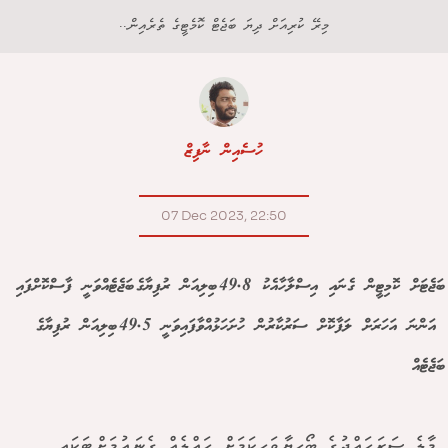
މިރޭ ކުރިއަށް ދިޔަ ބަޖެޓް ކޮމެޓީގެ ތެރެއިން..
ހުސެއިން ނާފިޒް
07 Dec 2023, 22:50
ބަޖެޓަށް ކޮމިޓީން ގެނައި އިސްލާހާއެކު 49.8 ބިލިއަން ރުފިޔާގެ ބަޖެޓެއްވަނީ ފާސްކޮށްފައި
އަންނަ އަހަރަށް ލަފާކޮށް ސަރުކާރުން ހުށަހަޅުއްވާފައިވަނީ 49.5 ބިލިއަން ރުފިޔާގެ
ބަޖެޓެއް
މާލެ ސަރަހައްދުގެ ބޯހިޔާވަހިކަމަށް ހައްލެއް ގެނައުމަށްޓަކައި