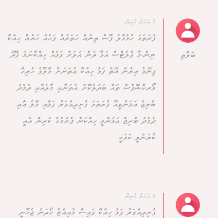
3 އަހަރު ކުރިން
ފުރަތަމަ ހުޅުމާލެ ފޭސް ތިނެއް ހަތަރެއް ފަހެއް ހަޔެއް ހިއްކާ
ނިން.މާ ފްލެޓްސް އަޅާ ދެން އަލަށް ފަޅެއް ހިއްކާނަމަ ފޭދޫ
ބަލާތި
ފިނޮޅު އިރުން އޮތް ފަޅު ހިއްކާ އެތަނަށް މާލޭގެ ހުރިހާ
ވޯރކްޝޮޕްސް ތައް ބަދަލުކޮށް އެތަނާއި މާލެއާއި ދެމެދު
ބްރިޖް އަޅަންވީއޭ ފުރަތަމަ ފުށިދިއްގަރު ފަޅާއި މާލެ އާއި
ދެމެދު ބްރިޖް އަޅަންވީ ހިއްކަން ފެށުމުގެ ކުރިން އެއީ
ކުރަންވީ ކަމަކީ
3 އަހަރު ކުރިން
ފުށިދިއްގަރު ފަޅު ހިއްކާ ފައިސާ މުއިއްޒު ހޯދަން ޖެހޭނީ