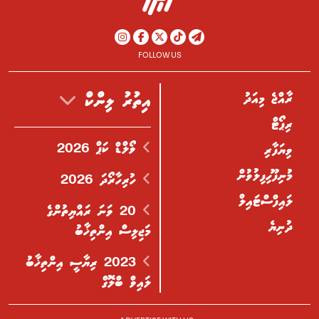
FOLLOW US
ރާއްޖެ މިއަދު
އިތުރު ލިންކް
ރިޕޯޓް
ވޯލްޑް ކަޕް 2026
ވިޔަފާރި
މުނިފޫހިފިލުވުން
ހުރިހާރޯދަ 2026
ލައިފްސްޓައިލް
20 ވަނަ ރައްޔިތުންގެ
ދުނިޔެ
މަޖިލިސް އިންތިޚާބު
2023 ރިޔާސީ އިންތިޚާބު
ލައިވް ބްލޮގް