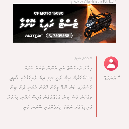
Adv by Villa Hakatha Pvt. Ltd
3 އަހަރު ކުރިން
މިހާރު ވާރކްސޮޕް އަދި އެނޫން ތަނެއް ހަދަން
މިސަރަހަދުން ބިން ވަނީ ނިމި ދިޔަ ވެރިކަމުގަެއި ގޯތިދީ
ާަަ އަންމަޑޭ
ހުސްވެފައި ކަން ނޭގޭ މީހުން ކޮމެން ކުރަނީ ދެން ބިން
ވިއްކަން ވެސް ބިން އުފައްދަގެން ފައިސާ ހޯދޭނި މިކަމަށް
ފުށިދިއްގަރު ނުވަތަ މީރުފެންފުށި ބޭނުން ވަނީ