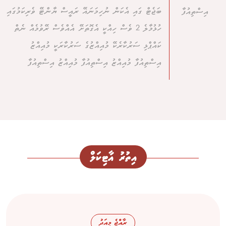
ބަޖެޓް ގައި އެކަން ނުހިމަނައޭ ރައީސް ޔާންޓޭ ވެރިކަމުގައި
އިސްތިއުފާ
ހުޅުމާލެ 2 ވެސް ހިއްކީ އެގޮތަށޭ އެއްވެސް ރޭވުމެއް ނެތް
ކައްޕްޅި ސަރުކާރެކޭ މުއިއްޒުގެ ސަރުކާރަކީ މުއިއްޒު
އިސްތިއުފާ މުއިއްޒު އިސްތިއުފާ މުއިއްޒު އިސްތިއުފާ
އިތުރު އާޓިކަލް
ރާއްޖެ މިއަދު