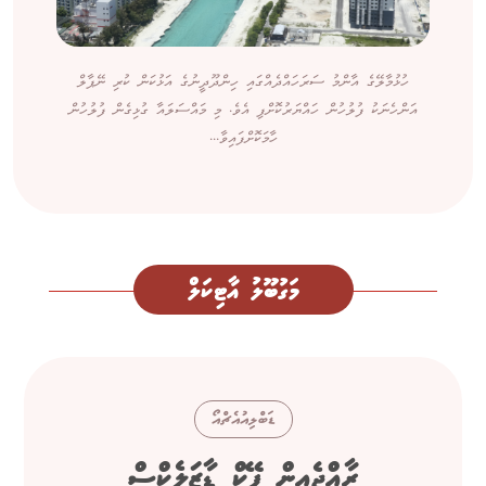
ހުޅުމާލޭގެ އާންމު ސަރަހައްދެއްގައި ހިންދޫދީނުގެ އަޅުކަން ކުރި ނޭޕާލް
އަންހެނަކު ފުލުހުން ހައްޔަރުކޮށްފި އެވެ. މި މައްސަލައާ ގުޅިގެން ފުލުހުން
ހާމަކޮށްފައިވާ...
މަގުބޫލު އާޓިކަލް
ޑަބްލިއުއެޗްއޯ
ރާއްޖެއިން ފޭކް ޑާޒަލެކްސް