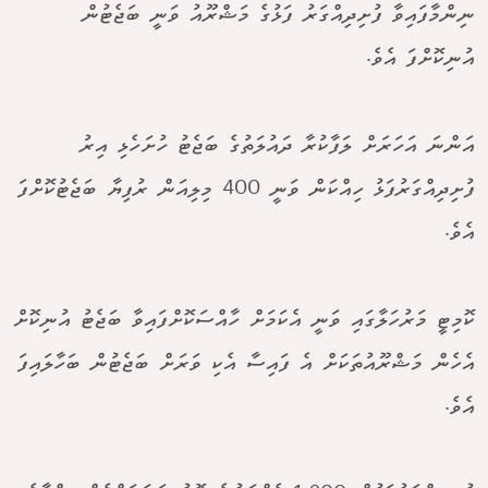
ނިންމާފައިވާ ފުށިދިއްގަރު ފަޅުގެ މަޝްރޫއު ވަނީ ބަޖެޓުން
އުނިކޮށްފަ އެވެ.
އަންނަ އަހަރަށް ލަފާކުރާ ދައުލަތުގެ ބަޖެޓު ހުށަހެޅި އިރު
ފުށިދިއްގަރުފަޅު ހިއްކަން ވަނީ 400 މިލިއަން ރުފިޔާ ބަޖެޓުކޮށްފަ
އެވެ.
ކޮމިޓީ މަރުހަލާގައި ވަނީ އެކަމަށް ހާއްސަކޮށްފައިވާ ބަޖެޓު އުނިކޮށް
އެހެން މަޝްރޫއުތަކަށް އެ ފައިސާ އެކި ވަރަށް ބަޖެޓުން ބަހާލައިފަ
އެވެ.