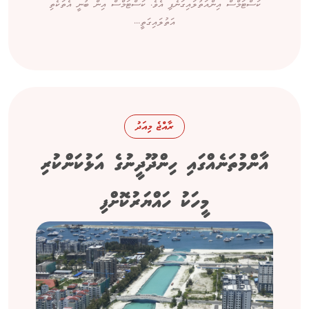
ކަސްޓަމްސް އިންއަތުލައިގަނެފި އެވެ. ކަސްޓަމްސް އިން ބުނީ އެތަކެތި
އަތުލައިގަތީ...
ރާއްޖެ މިއަދު
އާންމުތަނެއްގައި ހިންދޫދީނުގެ އަޅުކަންކުރި
މީހަކު ހައްޔަރުކޮށްފި