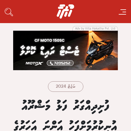
Adv by Villa Hakatha Pvt. Ltd
ބަޖެޓް 2024
ފުށިދިއްގަރު ފަޅު މަޝްރޫއު
އުނިކުރުމަށްފަހު އަންނަ އަހަރުގެ