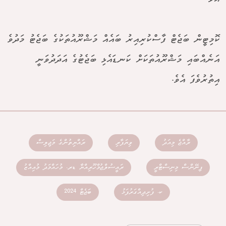
ކޮމިޓީން ބަޖެޓް ފާސްކުރިއިރު ބައެއް މަޝްރޫއުތަކުގެ ބަޖެޓު މަދުވެ
އަނެއްބައި މަޝްރޫއުތަކަށް ކަނޑައެޅި ބަޖެޓުގެ އަދަދުވަނީ
އިތުރުވެފަ އެވެ.
ރާއްޖެ މިއަދު
ވިޔަފާރި
ރައްޔިތުންގެ މަޖިލިސް
ފިނޭންސް މިނިސްޓްރީ
ރައީސުލްޖުމްހޫރިއްޔާ ޑރ. މުހައްމަދު މުއިއްޒު
ކ. ފުށިދިއްގަރުފަޅު
ބަޖެޓް 2024