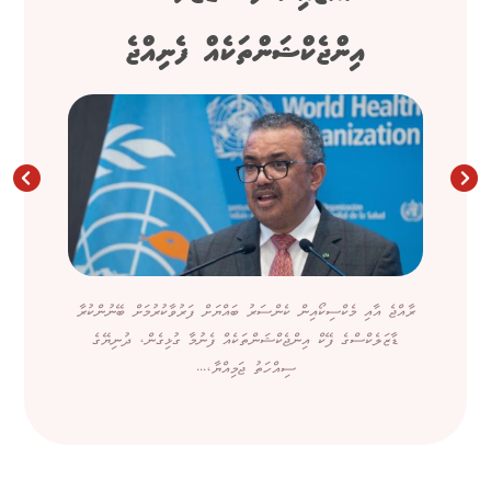
އިންޖެކްޝަންތަކެއް ފެނިއްޖެ
ރާއްޖެ އާއި މެކްސިކޯއިން ކެންސަރު ބައްޔަށް ފަރުވާކުރުމަށް ބޭނުންކުރާ
ޑާޒަލެކްސްގެ ފޭކް އިންޖެކްޝަންތަކެއް ފެނުމާ ގުޅިގެން، ދުނިޔޭގެ
ސިއްހަތު ޖަމިއްޔާ،...