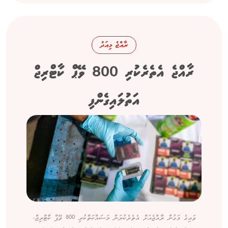
ރާއްޖެ މިއަދު
ރާއްޖެ އެތެރެކުރި 800 ވޭޕް ކާޓްރިޖް
އަތުލައިގެންފި
ވައިގެ މަގުން ރާއްޖެއަށް އެތެރެކުރަން މަސައްކަތްކުރި 800 ވޭޕް ކާޓްރިޖް،