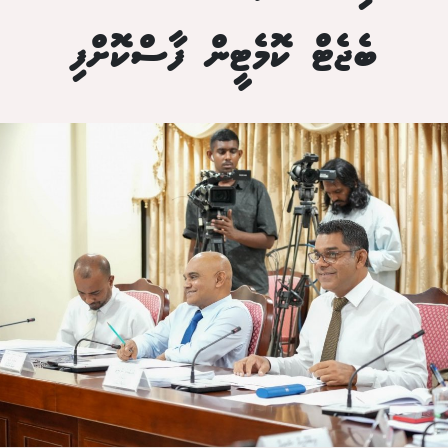
ބެޖެޓް ކޮމެޓީން ފާސްކޮށްފި