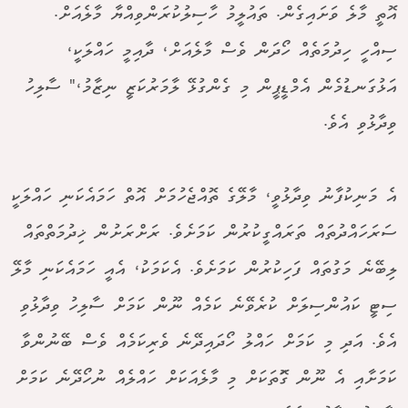
އޮތީ މާލެ ވަށައިގެން. ތައުލީމު ހާސިލުކުރަންވިއްޔާ މާލެއަށް.
ސިއްހީ ހިދުމަތެއް ހޯދަން ވެސް މާލެއަށް، ދާއިމީ ހައްލަކީ،
އަޅުގަނޑުމެން އެމްޑީޕީން މި ގެންގުޅޭ ލާމަރުކަޒީ ނިޒާމު،" ސާލިހު
ވިދާޅުވި އެވެ.
އެ މަނިކުފާނު ވިދާޅުވީ، މާލޭގެ ތޮއްޖެހުމަށް އޮތް ހަމައެކަނި ހައްލަކީ
ސަރަހައްދުތައް ތަރައްގީކުރުން ކަމަށެވެ. ރަށްރަށުން ޚިދުމަތްތައް
ލިބޭނެ މަގުތައް ފަހިކުރުން ކަމަށެވެ. އެކަމަކު، އެއީ ހަމައެކަނި މާލޭ
ސިޓީ ކައުންސިލަށް ކުރެވޭނެ ކަމެއް ނޫން ކަމަށް ސާލިހު ވިދާޅުވި
އެވެ. އަދި މި ކަމަށް ހައްލު ހޯދައިދޭނެ ވެރިކަމެއް ވެސް ބޭނުންވާ
ކަމަށާއި އެ ނޫން ގޮަތަކަށް މި މާލެއަކަށް ހައްލެއް ނުހޯދޭނެ ކަމަށް