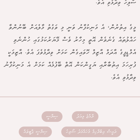
ސާލިހު ވިދާޅުވި އެވެ.
މީގެ އިތުރުން، އެ މަނިކުފާނު ވަނީ މި ވަގުތު މާލެއަށް ބޭނުންވާ
ހައްލުތައް ގެނެވެން އޮތީ މިހާރު ވެސް މޭޔަރުކަމުގައި ހުންނެވި
އެމްޑީޕީގެ އާދަމް އާޒިމް ހޮވައިގެން ކަމަށް ވިދާޅުވެފަ އެވެ. އާޒިމަކީ
ފުރިހަމަ އިތުބާރާއި ޔަގީންކަން އޮތް ބޭފުޅެއް ކަމަށް އެ މަނިކުފާނު
ވިދާޅުވި އެވެ.
ރާއްޖެ މިއަދު
ސިޔާސީ
ރައީސް އިބްރާހިމް މުހައްމަދު ސޯލިހު
ސިޔާސީ ޕާޓީތައް