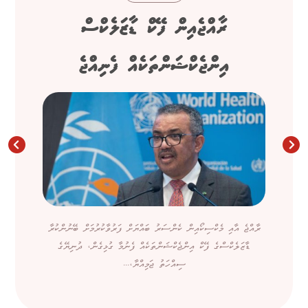
ރާއްޖެއިން ފޭކް ޑާޒަލެކްސް
އިންޖެކްޝަންތަކެއް ފެނިއްޖެ
ރާއްޖެ އާއި މެކްސިކޯއިން ކެންސަރު ބައްޔަށް ފަރުވާކުރުމަށް ބޭނުންކުރާ
ޑާޒަލެކްސްގެ ފޭކް އިންޖެކްޝަންތަކެއް ފެނުމާ ގުޅިގެން، ދުނިޔޭގެ
ސިއްހަތު ޖަމިއްޔާ،...