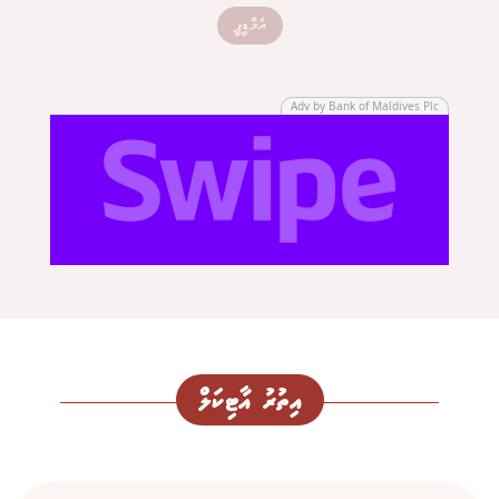
އެމްޑީޕީ
Adv by Bank of Maldives Plc
އިތުރު އާޓިކަލް