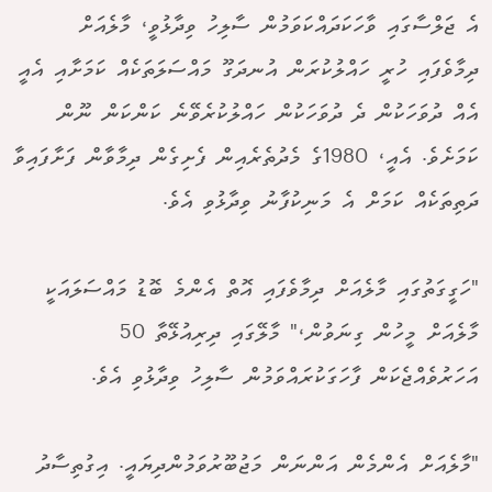
އެ ޖަލްސާގައި ވާހަކަދައްކަވަމުން ސާލިހު ވިދާޅުވީ، މާލެއަށް
ދިމާވެފައި ހުރީ ހައްލުކުރަން އުނދަގޫ މައްސަލަތަކެއް ކަމަށާއި އެއީ
އެއް ދުވަހަކުން ދެ ދުވަހަކުން ހައްލުކުރެވޭނެ ކަންކަން ނޫން
ކަމަށެވެ. އެއީ، 1980ގެ މެދުތެރެއިން ފެށިގެން ދިމާވާން ފަށާފައިވާ
ދަތިތަކެއް ކަމަށް އެ މަނިކުފާނު ވިދާޅުވި އެވެ.
"ހަގީގަތުގައި މާލެއަށް ދިމާވެފައި އޮތް އެންމެ ބޮޑު މައްސަލައަކީ
މާލެއަށް މީހުން ގިނަވުން،" މާލޭގައި ދިރިއުޅޭތާ 50
އަހަރުވެއްޖެކަން ފާހަގަކުރައްވަމުން ސާލިހު ވިދާޅުވި އެވެ.
"މާލެއަށް އެންމެން އަންނަން މަޖުބޫރުވަމުންދިޔައީ. އިގުތިސާދު