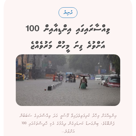
ދުނިޔެ
ވިއްސާރައިގައި އިންޑިއާއިން 100
އަށްވުރެ ގިނަ މީހުން މަރުވެއްޖެ
އިންޑިއާއަށް މިހާރު ކުރިމަތިވެފައިވާ މޫސުމީ ގަދަ ވިއްސާރައިގެ ސަބަބުން
ފެންބޮޑުވެ، ބިންގަނޑު ކަނޑައިގެން ދިއުމުގެ އެކި ހާދިސާތަކުގައި 100
އަށްވުރެ...