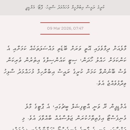
ކުރީގެ ރައީސް އިބުރާހީމް މުހައްމަދު ސާލިހު. ފޮޓޯ: އެމްޑީޕީ
09 Mar 2026, 07:47
މާލެއަށް ދިމާވެފައި އޮތީ ވަރަށް ބޮޑެތި މައްސަލަތަކެއް ކަމަށާއި އެ
ކަންކަމަށް ހައްލު ހޯދަން، ސިޓީ ކައުންސިލްގެ އިތުރުން ވެރިކަން
ވެސް ބޭނުންވާ ކަމަށް ކުރީގެ ރައީސް އިބްރާހިމް މުހައްމަދު ސާލިހު
ވިދާޅުވެއްޖެ އެވެ.
އެމްޑީޕީން ރޭ ވަނީ އާޓިފިޝަލް ބީޗުގައި، އެ ޕާޓީގެ މާލެ
މެނިފެސްޓޯ އިފުތިތާހުކުރަން ޖަލްސާއެއް ބާއްވާފަ އެވެ. މި