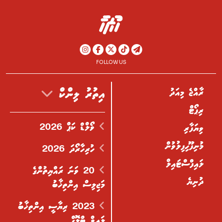
FOLLOW US
ރާއްޖެ މިއަދު
އިތުރު ލިންކް
ރިޕޯޓް
ވޯލްޑް ކަޕް 2026
ވިޔަފާރި
މުނިފޫހިފިލުވުން
ހުރިހާރޯދަ 2026
ލައިފްސްޓައިލް
20 ވަނަ ރައްޔިތުންގެ
ދުނިޔެ
މަޖިލިސް އިންތިޚާބު
2023 ރިޔާސީ އިންތިޚާބު
ލައިވް ބްލޮގް