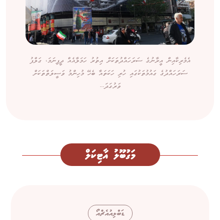
އެމެރިކާއިން އީރާނުގެ ސަރަހައްދުތަކަށް އިތުރު ހަމަލާއެއް ދީފިނަމަ، ގަލްފު
ސަރަހައްދުގެ ގައުމުތަކުގައި ހުރި ހަކަތައާ ބެހޭ މުހިންމު ވަސީލަތްތަކަށް
ވަރުގަދަ...
މަގުބޫލު އާޓިކަލް
ޑަބްލިއުއެޗްއޯ