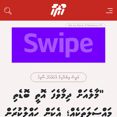
Adv by Bank of Maldives Plc
ރައީސް އިބްރާހިމް މުހައްމަދު ސޯލިހު
"މާލެއަށް ދިމާވެފަ އޮތީ ބޮޑެތި
މައްސަލަތަކެއް؛ އެކަން ހައްލުކުރަން