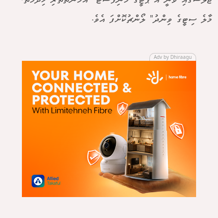
ޖަލްސާގައި ވަނީ އެ ޕާޓީގެ މެނިފެސްޓޯ "އަމާނާތްތެރި ޚިދުމަތް،
މާލެ ސިޓީގެ ވިންދު" ލޯންޗުކޮށްފަ އެވެ.
Adv by Dhiraagu