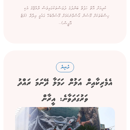
ކުރިއަށް އޮތް ހަފުތާ ބަންދުގެ ދުވަސްތަކުގައިވެސް ރާއްޖޭގެ އެކި
ހިސާބުތަކަށް މޫސުން ގޯސްވާނެކަމަށް މޫސުމާބެހޭ ގައުމީ އިދާރާ (މެޓް
އޮފީސް)...
ދުނިޔެ
އެމެރިކާއިން އަލުން ހަމަލާ ދޭނަމަ ރައްދު
ވަރުގަދަވާނެ: އީރާން