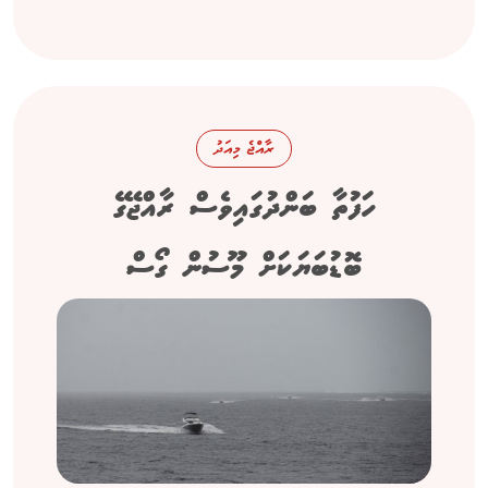
ރާއްޖެ މިއަދު
ހަފުތާ ބަންދުގައިވެސް ރާއްޖޭގެ
ބޮޑުބަޔަކަށް މޫސުން ގޯސް