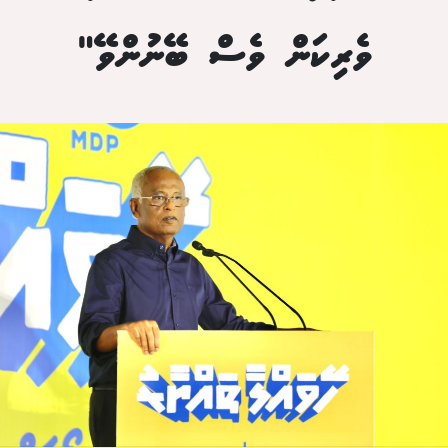
ވެރިކަން ވެސް ބޭނުންވޭ"